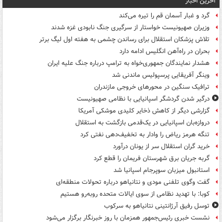
آخرین اخبار
گرد و غبار آسمان قم را تیره می‌کند
وزیران صهیونیست خواستار از سرگیری جنگ نابودی غزه شدند
تلاش پزشکان استقلال برای رساندن چشمی به هفته اول لیگ برتر
بحران در راه‌آهن انگلیس ادامه دارد
هشدار نمایندگان جمهوری‌خواه به ترامپ درباره جنگ علیه ایران
وینگر آفریقایی پرسپولیس ماندنی شد
ترافیک سنگین در محورهای خروجی مازندران
درگیر شدن گردشگر اسپانیایی با نظامی صهیونیست
گزارشی دیگر از کاهش ذخایر کلیدی موشکی آمریکا
دروازه‌بان اسپانیایی در یک‌قدمی بازگشت به استقلال
تنگه هرمز ریاض را وادار به تخفیف‌دهی نفتی کرد
خرید گران استقلال سر از یونان درآورد
گربه جریان برق شهرستان فریمان را قطع کرد
استانبول میزبان سوپرجام اسپانیا شد
گفت وگوی تلفنی مودی و نتانیاهو درباره تحولات منطقه‌ای
کوبا: با تهدید نظامی از سوی ایالات متحده روبه‌رو هستیم
توسل رفیق آرژانتینی نتانیاهو به سرکوب
نشست خبری رئیس‌جمهور همزمان با روز خبرنگار برگزار می‌شود