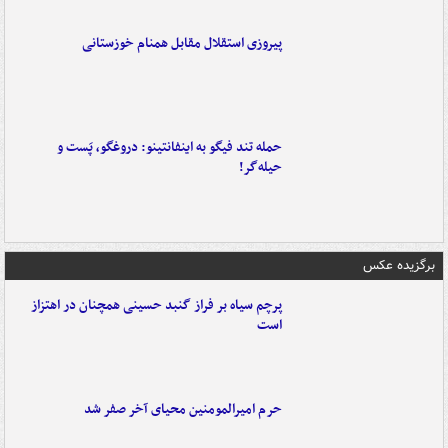
پیروزی استقلال مقابل همنام خوزستانی
حمله تند فیگو به اینفانتینو: دروغگو، پَست‌ و
حیله‌گر!
برگزیده عکس
پرچم سیاه بر فراز گنبد حسینی همچنان در اهتزاز
است
حرم امیرالمومنین محیای آخر صفر شد