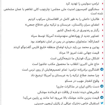
ترامپ سوئیس را تهدید کرد
سخنگوی کمیسیون امنیت ملی مجلس: چارچوب کلی تفاهم با عمان مشخص
شده است
طالبان: داعش را به طور کامل در افغانستان سرکوب کردیم
امضای سران پاکستان، عربستان و ترکیه برای «دفاع جمعی»
رگبار و رعدوبرق در راه شمال کشور
تصاویر جدید از پهپادهای منهدم‌شده آمریکا توسط سپاه
انصارالله: متجاوزان سعودی در یمن در امان نخواهند بود
پوتین و محمد بن زاید درباره اوضاع منطقه خلیج فارس گفت‌وگو کردند
قیمت جهانی نفت امروز ۱۶ مرداد
اشکال بزرگ فوتبال ما نتیجه‌گرایی است
حاج علی اکبری: انقلاب ما محصول مکتب عاشورا است
افشاگری برادرزاده ترامپ: تمام تصمیم‌هایش از روی ترس است
چرا محمد صلاح ترکیه را به عربستان و آمریکا ترجیح داد
وقوع انفجار مهیب در مسکو
دست بالای ایران در مذاکرات جاری!
عکس‌های دیده نشده از رفاقت دو فرمانده‌ موشکی
قیمت بنزین مانند موشک بالا می‌رود اما مانند پر پایین می‌آید!
استقبال خاص دخترک عراقی از زائران اربعین حسینی