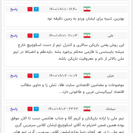
پاسخ
۱۸:۴۰ - ۱۴۰۰/۰۸/۰۱
1
1
بهترین تنبیه برای ایشان وردو به زمین دقیقه نود
پاسخ
علی
۲۰:۰۳ - ۱۴۰۰/۰۸/۰۱
0
2
این روش یعنی بازیکن سالاری و کنترل تیم از دست اسکوچیچ خارج
میشه بایستسی با طارمی محکم برخورد بشه .بایدنظم و انضباط در تیم
ملی بالاتر از نام و معروفیت بازیکن باشه.
پاسخ
عرش
۱۰:۰۹ - ۱۴۰۰/۰۸/۰۲
0
0
موضوعات و مضامین اقتصادی سایت طلا، تنش زا و حاوی مطالب
اقتصاد لیبرالیستی غربی و طاغوتی دارد...
پاسخ
سیامک
۲۳:۲۲ - ۱۴۰۰/۰۸/۰۲
0
1
تیم ملی با اراده بازیکنان و کریم آقا و جناب هاشمی نسب تا الان موفق
بوده.همین.ضمن احترام به آقای اسکوچیج،ایشان کلاس سرمربی گری
تیم ملی را در هر کجای دنیا نداره.ایشون کلاس سرمربی گری تیم های