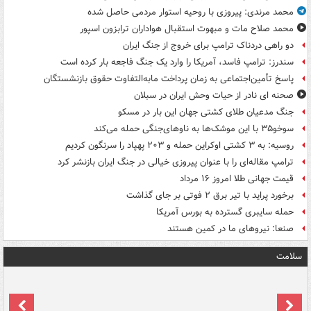
محمد مرندی: پیروزی با روحیه استوار مردمی حاصل شده
محمد صلاح مات و مبهوت استقبال هواداران ترابزون اسپور
دو راهی دردناک ترامپ برای خروج از جنگ ایران
سندرز: ترامپ فاسد، آمریکا را وارد یک جنگ فاجعه بار کرده است
پاسخ تأمین‌اجتماعی به زمان پرداخت مابه‌التفاوت حقوق بازنشستگان
صحنه ای نادر از حیات وحش ایران در سبلان
جنگ مدعیان طلای کشتی جهان این بار در مسکو
سوخو۳۵ با این موشک‌ها به ناوهای‌جنگی حمله می‌کند
روسیه: به ۳ کشتی اوکراین حمله و ۲۰۳ پهپاد را سرنگون کردیم
ترامپ مقاله‌ای را با عنوان پیروزی خیالی در جنگ ایران بازنشر کرد
قیمت جهانی طلا امروز ۱۶ مرداد
برخورد پراید با تیر برق ۲ فوتی بر جای گذاشت
حمله سایبری گسترده به بورس آمریکا
صنعا: نیروهای ما در کمین‌ هستند
سلامت
ت