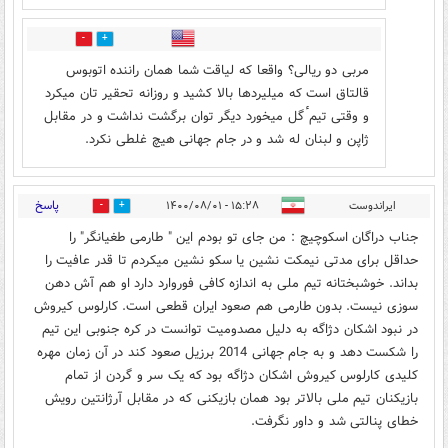
0
10
مربی‌ دو ریالی؟ واقعا که لیاقت شما همان راننده اتوبوس
قالتاق است که میلیردها بالا کشید و روزانه تحقیر تان میکرد
و وقتی‌ تیم ٔگل میخورد دیگر توان برگشت نداشت و در مقابل
ژاپن و لبنان له شد و در جام جهانی‌ هیچ غلطی نکرد.
پاسخ
ایراندوست
۱۵:۲۸ - ۱۴۰۰/۰۸/۰۱
7
5
جناب دراگان اسکوچیچ : من جای تو بودم این " طارمی طغیانگر" را
حداقل برای مدتی نیمکت نشین یا سکو نشین میکردم تا قدر عافیت را
بداند. خوشبختانه تیم ملی به اندازه کافی فوروارد دارد او هم آش دهن
سوزی نیست. بدون طارمی هم صعود ایران قطعی است. کارلوس کیروش
در نبود اشکان دژاگه به دلیل مصدومیت توانست در کره جنوبی این تیم
را شکست دهد و به جام جهانی 2014 برزیل صعود کند در آن زمان مهره
کلیدی کارلوس کیروش اشکان دژاگه بود که یک سر و گردن از تمام
بازیکنان تیم ملی بالاتر بود همان بازیکنی که در مقابل آرژانتین رویش
خطای پنالتی شد و داور نگرفت.