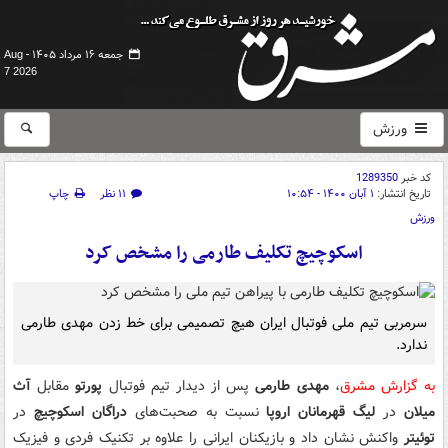
جمعه ۱۶ مرداد ۱۴۰۵ -
Aug
7 2026
ورزش
کد خبر
1289350
تاریخ انتشار:
۱ آبان ۱۴۰۰ - ۱۰:۵۴
۱۱ نظر
چاپ
ورزش
اسکوچیچ تکلیف طارمی را مشخص کرد
سرمربی تیم ملی فوتبال ایران هیچ تصمیمی برای خط زدن مهدی طارمی
ندارد.
به گزارش مشرق
،
مهدی طارمی
پس از دیدار تیم فوتبال
پورتو
مقابل
آث
میلان
در
لیگ قهرمانان اروپا
نسبت به صحبت‌های
دراگان اسکوچیچ
در
توئیتر
واکنش نشان داد و بازیکنان ایرانی را علاوه بر تکنیک فردی و فیزیک