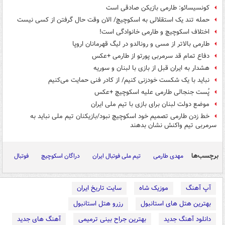
کونسیسائو: طارمی بازیکن صادقی است
حمله تند یک استقلالی به اسکوچیچ/ الان وقت حال گرفتن از کسی نیست
اختلاف اسکوچیچ و طارمی خانوادگی است!
طارمی بالاتر از مسی و رونالدو در لیگ قهرمانان اروپا
دفاع تمام قد سرمربی پورتو از طارمی +عکس
هشدار به ایران قبل از بازی با لبنان و سوریه
نباید با یک شکست خودزنی کنیم/ از کادر فنی حمایت می‌کنیم
پُست جنجالی طارمی علیه اسکوچیچ +عکس
موضع دولت لبنان برای بازی با تیم ملی ایران
خط زدن طارمی تصمیم خود اسکوچیچ نبود/بازیکنان تیم ملی نباید به
سرمربی تیم واکنش نشان بدهند
برچسب‌ها
مهدی طارمی
تیم ملی فوتبال ایران
دراگان اسکوچیچ
فوتبال
آپ آهنگ
موزیک شاه
سایت تاریخ ایران
بهترین هتل های استانبول
رزرو هتل استانبول
دانلود آهنگ جدید
بهترین جراح بینی ترمیمی
آهنگ های جدید