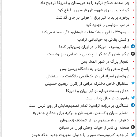
چرا محمد صلاح ترکیه را به عربستان و آمریکا ترجیح داد
گربه جریان برق شهرستان فریمان را قطع کرد
برخورد پراید با تیر برق ۲ فوتی بر جای گذاشت
ترامپ سوئیس را تهدید کرد
سوخو۳۵ با این موشک‌ها به ناوهای‌جنگی حمله می‌کند
واکنش بقائی به خیالبافی ترامپ
شاید روسیه، آمریکا را در ایران زمین‌گیر کند!
درگیر شدن گردشگر اسپانیایی با نظامی صهیونیست
انفجار بزرگ در شهر المخا یمن
پاسخ منفی یک لژیونر به باشگاه پرسپولیس
دروازه‌بان اسپانیایی در یک‌قدمی بازگشت به استقلال
استقبال خاص دخترک عراقی از زائران اربعین حسینی
ادعای بسنت درباره توافق ایران و آمریکا
ماموریت در حال پایان است!
افشاگری برادرزاده ترامپ: تمام تصمیم‌هایش از روی ترس است
امضای سران پاکستان، عربستان و ترکیه برای «دفاع جمعی»
۶ فوتی و ۵ مصدوم بر اثر تصادف زنجیره‌ای
صحنه ای نادر از حیات وحش ایران در سبلان
اثر جدید کارتونیست سوری با عنوان مدیریت جدید تنگه هرمز