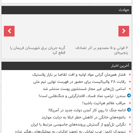
حوادث
۶ فوتی و ۵ مصدوم بر اثر تصادف
گربه جریان برق شهرستان فریمان را
رگ
زنجیره‌ای
قطع کرد
آخرین اخبار
فشار هم‌زمان گرانی مواد اولیه و افت تقاضا بر بازار پلاستیک
رقابت ۲۸ والیبالیست برای حضور در فهرست نهایی تیم ملی
اسامی ژل‌های غیر مجاز شستشوی پوست منتشر شد
سندرز: ترامپ نماد فساد، اقتدارگرایی و جنگ‌طلبی است!
مراقب علائم هپاتیت باشید!
ادامه جنگ تا روی کار آمدن دولت جدید در آمریکا!
باغچه‌های خانگی در کاهش خطر ابتلا به دیابت موثرند
نگرانی تل‌آویو از گسترش پرونده‌های جاسوسی مرتبط با ایران
نیویورک تایمز: غرب تمایلی به تجهیز اوکراین به موشک‌های رهگیر ندارد