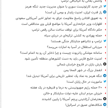
واکنش بقائی به خیالبافی ترامپ
اثر جدید کارتونیست سوری با عنوان مدیریت جدید تنگه هرمز
راز قدرت ایران، امنیت پایدار و بومی آن است!
به تعویق افتادن پاسخ مقاومت عراق به تجاوز اخیر آمریکایی سعودی
اظهارات وزیر خزانه‌داری آمریکا با مواضع قبلی وی متناقض است
حکم دادگاه آمریکا برای توقف ساخت سالن رقص ترامپ
حمله پهپادی به کشتی ترکیه‌ای در دریای سیاه
ترامپ و نتانیاهو جنایتکار جنگی هستند!
میزبانی استقلال در آسیا به امارات می‌رسد؟
سامانه موشکی پاتریوت چیست و چرا ذخایر آن رو به اتمام است؟
امنیت خلیج فارس باید به دست کشورهای منطقه تأمین شود
بارش باران در فاروج خراسان شمالی
انفجار بزرگ در شهر المخا یمن
تنگه هرمز به نماد یک تحقیر تاریخی برای آمریکا تبدیل شد!
ماموریت در حال پایان است!
۲۰ حمله رژیم صهیونیستی به درعا و قنیطره در یک هفته
خیزش مردم لبنان علیه دولت سازشکار و خائن
معترضان آرژانتینی پرچم آمریکا را پایین کشیدند
شکاف‌های عمیق در اسرائیل!