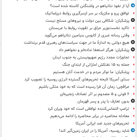
آیا از نفوذ نتانیاهو در واشنگتن کاسته شده است؟
توافق پرو و مکزیک بر سر ازسرگیری روابط دیپلماتیک
پزشکیان: شکافی بین دولت و نیروهای مسلح نیست
تاکید نخست‌وزیر عراق بر تقویت روابط با عربستان
وقتی رسانه عبری از کابوس بنیامین نتانیاهو می‌گوید
هیچ دولتی به اندازۀ ما در جهت سیاست‌های رهبری قدم برنداشت
پزشکیان: هرگز استعفا نداده‌ام و نخواهم داد
تجاوزات مجدد رژیم صهیونیستی به جنوب لبنان
حمله به ۱۵ نفتکش‌ اماراتی از ابتدای جنگ
پزشکیان: ما نوکر مردم و در خدمت آنان هستیم
سنای آمریکا لایحه تحریم‌های گسترده انرژی روسیه را تصویب کرد
عراقچی: زمان آن فرا رسیده است که به خود متکی باشیم
۶ فوتی و ۵ مصدوم بر اثر تصادف زنجیره‌ای
بدون تعارف با پدر و پسر قهرمان
ترامپ التماس‌کننده توافقی است که خود ویران کرد
معادله محاصره در برابر محاصره را ادامه می‌دهیم
تحریم‌های جدید ضد ایرانی آمریکا
شاید روسیه، آمریکا را در ایران زمین‌گیر کند!