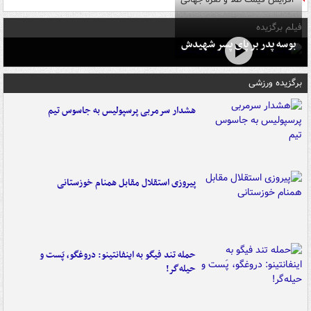
فیلم برگزیده
بوسه‌ پدر بر پای پسر شهیدش
برگزیده ورزشی
هشدار سرمربی پرسپولیس به جاسوس تیم
پیروزی استقلال مقابل همنام خوزستانی
حمله تند فیگو به اینفانتینو: دروغگو، پَست‌ و
حیله‌گر!