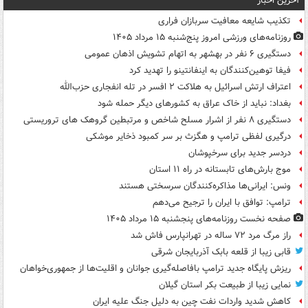
آخرین اخبار
تکذیب شایعه معافیت سربازان فراری
روزنامه‌های ورزشی امروز پنج‌شنبه ۱۵ مرداد ۱۴۰۵
دستگیری ۶ نفر در بهشهر به اتهام تشویش اذهان عمومی
فیفا توهین‌کنندگان به اینفانتینو را تهدید کرد
اعتراف ارتش اسرائیل به هلاکت ۲ افسر در تله انفجاری حزب‌الله
بغداد: نباید از خاک عراق به کشورهای دیگر حمله شود
دستگیری ۸ نفر از اشرار مسلح شاخص و مرتبطین گروهک های تروریستی
درگیری لفظی ترامپ و هگزث بر سر کمبود ذخایر موشکی
دردسر جدید برای سرخپوشان
موج بارش‌های تابستانه در راه ۱۱ استان
ونس: ایرانی‌ها مذاکره‌کنندگان سرسختی هستند
ترامپ: توافق با ایران را ترجیح می‌دهم
صفحه نخست روزنامه‌های پنجشنبه ۱۵ مرداد ۱۴۰۵
راز مرگ مرد ۷۲ ساله در تهرانپارس فاش شد
قابی زیبا از قلعه بابک آذربایجان شرقی
ریزش پایگاه جدید ترامپ بافاصله‌گیری جوانان و اقلیت‌ها از جمهوری‌خواهان
نمایی زیبا از طبیعت بکر استان گیلان
کاهش شدید واردات نفت چین به دلیل جنگ علیه ایران