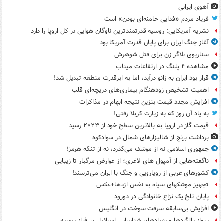
آهوی ایرانی
فریاد مردم «فدایی خامنه‌ای بودن» است
نشریه آمریکایی: روسیه قدرتمندترین ناوگان هوایی در کل اروپا را دارد
آغاز جنگ ایران برای پایان قدرت آمریکا بود
سناریوی بلاگر زن برای قتل شوهرش
مشاهده ۴ پلنگ در ارتفاعات میناب
قرار بود ایران به زانو درآید، اما به ابرقدرت منطقه تبدیل شد!
اهمیت تشخیص زودهنگام بیماری‌های دریچه‌ای قلب
افزایش مجدد قیمت بنزین نتیجه ابهام در مذاکرات
به یاد آن روز که به زیارت کربلا رفتی!
قیمت گاز در اروپا به بالاترین سطح خود از ۲۰۲۳ رسید
برداشت برنج از شالیزارهای شمال در سوادکوه
جمهوری اسلامی نه از موشک می‌گذرد، نه از تنگه هرمز!
ناگفته‌هایی از آمپول های لاغری؛ از عوارض مرگبار تا زیبایی
کشورهای عربی از رویارویی و جنگ با ایران می‌ترسند!
تجهیز موشکهای سپاه به نفس اژدها+عکس
پایان تلخ یک نزاع خانوادگی در دورود
افزایش بی‌سابقه سرقت سوخت در انگلیس
پرواز بالگردها و پهپادهای شناسایی اسرائیل بر فراز سوریه