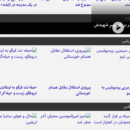
شت
ممنوع شد
در یک مدرسه در تایلند+ 
ده
در بر پای پسر شهیدش
رزشی
ربی پرسپولیس به
پیروزی استقلال مقابل همنام
حمله تند فیگو به اینفانتین
م
خوزستانی
دروغگو، پَست‌ و حیله‌گر!
عکس