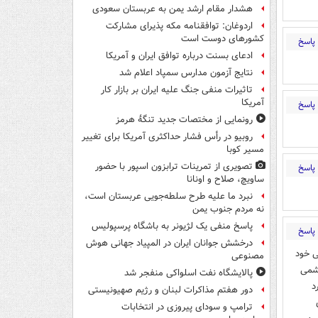
هشدار مقام ارشد یمن به عربستان سعودی
اردوغان: توافقنامه مکه پذیرای مشارکت
کشورهای دوست است
پاسخ
ادعای بسنت درباره توافق ایران و آمریکا
نتایج آزمون مدارس سمپاد اعلام شد
تاثیرات منفی جنگ علیه ایران بر بازار کار
آمریکا
پاسخ
رونمایی از مختصات جدید تنگۀ هرمز
روبیو در رأس فشار حداکثری آمریکا برای تغییر
مسیر کوبا
تصویری از تمرینات ترابزون اسپور با حضور
پاسخ
ساویچ، صلاح و اونانا
نبرد ما علیه طرح سلطه‌جویی عربستان است،
نه مردم جنوب یمن
پاسخ منفی یک لژیونر به باشگاه پرسپولیس
پاسخ
درخشش جوانان ایران در المپیاد جهانی هوش
ی خود
مصنوعی
اشمی
پالایشگاه نفت اسلواکی منفجر شد
د
دور هفتم مذاکرات لبنان و رژیم صهیونیستی
ترامپ و سودای پیروزی در انتخابات