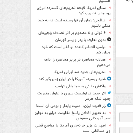
 به
هستیم
سنای آمریکا لایحه تحریم‌های گسترده انرژی
روسیه را تصویب کرد
عراقچی: زمان آن فرا رسیده است که به خود
متکی باشیم
۶ فوتی و ۵ مصدوم بر اثر تصادف زنجیره‌ای
بدون تعارف با پدر و پسر قهرمان
ترامپ التماس‌کننده توافقی است که خود
ویران کرد
معادله محاصره در برابر محاصره را ادامه
می‌دهیم
تحریم‌های جدید ضد ایرانی آمریکا
شاید روسیه، آمریکا را در ایران زمین‌گیر کند!
واکنش بقائی به خیالبافی ترامپ
اثر جدید کارتونیست سوری با عنوان مدیریت
جدید تنگه هرمز
راز قدرت ایران، امنیت پایدار و بومی آن است!
به تعویق افتادن پاسخ مقاومت عراق به تجاوز
اخیر آمریکایی سعودی
اظهارات وزیر خزانه‌داری آمریکا با مواضع قبلی
وی متناقض است