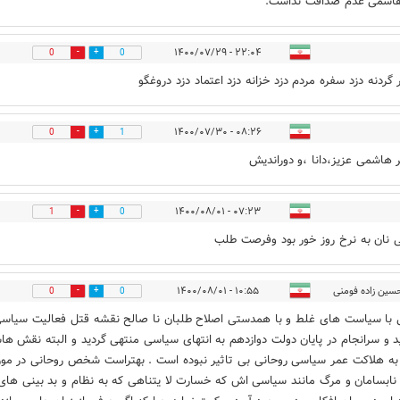
هاشمی عدم صداقت نداشت.
۲۲:۰۴ - ۱۴۰۰/۰۷/۲۹
0
0
 گردنه دزد سفره مردم دزد خزانه دزد اعتماد دزد دروغگو
۰۸:۲۶ - ۱۴۰۰/۰۷/۳۰
0
1
ر هاشمی عزیز،دانا ،و دوراندیش
۰۷:۲۳ - ۱۴۰۰/۰۸/۰۱
1
0
نان به نرخ روز خور بود وفرصت طلب
ین زاده فومنی
۱۰:۵۵ - ۱۴۰۰/۰۸/۰۱
0
0
 با سیاست های غلط و با همدستی اصلاح طلبان نا صالح نقشه قتل فعالیت سیاس
د و سرانجام در پایان دولت دوازدهم به انتهای سیاسی منتهی گردید و البته نقش ه
 به هلاکت عمر سیاسی روحانی بی تاثیر نبوده است . بهتراست شخص روحانی در مور
نابسامان و مرگ مانند سیاسی اش که خسارت لا یتناهی که به نظام و بد بینی های