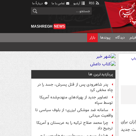
RSS
آرشیو
تماس با ما
دربارهٔ ما
MASHREGH
NEWS
یلم
دیدگاه
پیوندها
بازار
اپ
پربازدیدترین ها
پدر شاهرودی پس از قتل پسرش، جسد را در
چاه مخفی کرد
تصاویر جدید از پهپادهای منهدم‌شده آمریکا
توسط سپاه
سامانه ضد موشکی لیزری؛ از بلوف سیاسی تا
واقعیت میدانی
ران برای
چرا محمد صلاح ترکیه را به عربستان و آمریکا
ترجیح داد
لت جدید
هشدار سرمربی پرسپولیس به جاسوس تیم