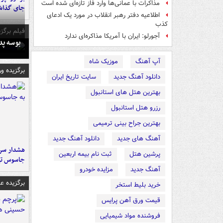
مذاکرات با عمانی‌ها وارد فاز تازه‌ای شده است
جای گذا
اطلاعیه دفتر رهبر انقلاب در مورد یک ادعای
کذب
فیلم برگزی
آجورلو: ایران با آمریکا مذاکره‌ای ندارد
بوسه‌ پ
آپ آهنگ
موزیک شاه
برگزیده و
دانلود آهنگ جدید
سایت تاریخ ایران
بهترین هتل های استانبول
رزرو هتل استانبول
بهترین جراح بینی ترمیمی
آهنگ های جدید
دانلود آهنگ جدید
هشدار سرم
پرشین هتل
ثبت نام بیمه اربعین
جاسوس تی
آهنگ جدید
مزایده خودرو
برگزیده 
خرید بلیط استخر
قیمت ورق آهن پرایس
فروشنده مواد شیمیایی