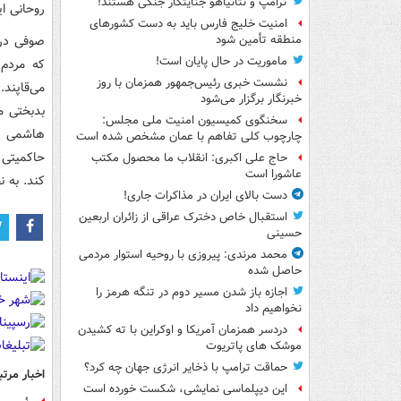
ترامپ و نتانیاهو جنایتکار جنگی هستند!
روحانی ا
امنیت خلیج فارس باید به دست کشورهای
صوفی در 
منطقه تأمین شود
ماموریت در حال پایان است!
که مردم 
نشست خبری رئیس‌جمهور همزمان با روز
می‌قاپند.
خبرنگار برگزار می‌شود
بدبختی م
سخنگوی کمیسیون امنیت ملی مجلس:
هاشمی را
چارچوب کلی تفاهم با عمان مشخص شده است
حاکمیتی 
حاج علی اکبری: انقلاب ما محصول مکتب
عاشورا است
کند. به 
دست بالای ایران در مذاکرات جاری!
استقبال خاص دخترک عراقی از زائران اربعین
حسینی
محمد مرندی: پیروزی با روحیه استوار مردمی
حاصل شده
اجازه باز شدن مسیر دوم در تنگه هرمز را
نخواهیم داد
دردسر همزمان آمریکا و اوکراین با ته کشیدن
موشک های پاتریوت
حماقت ترامپ با ذخایر انرژی جهان چه کرد؟
اخبار مرتب
این دیپلماسی نمایشی، شکست خورده است