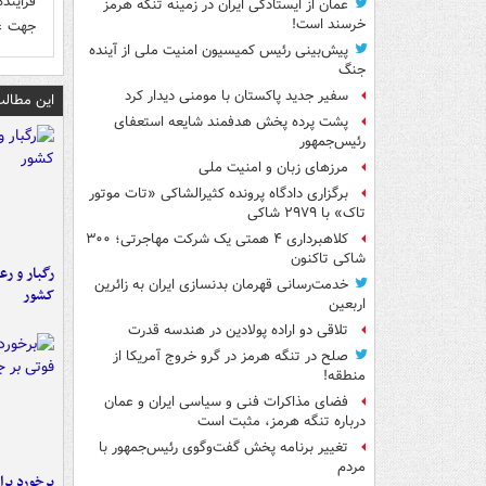
فزایند
عمان از ایستادگی ایران در زمینه تنگه هرمز
خرسند است!
جهت عم
پیش‌بینی رئیس کمیسیون امنیت ملی از آینده
جنگ
سفیر جدید پاکستان با مومنی دیدار کرد
این مطالب
پشت پرده پخش هدفمند شایعه استعفای
رئیس‌جمهور
مرزهای زبان و امنیت ملی
برگزاری دادگاه پرونده کثیرالشاکی «تات موتور
تاک» با ۲۹۷۹ شاکی
کلاهبرداری ۴ همتی یک شرکت مهاجرتی؛ ۳۰۰
شاکی تاکنون
رگبار و رع
خدمت‌رسانی قهرمان بدنسازی ایران به زائرین
کشور
اربعین
تلاقی دو اراده پولادین در هندسه قدرت
صلح در تنگه هرمز در گرو خروج آمریکا از
منطقه!
فضای مذاکرات فنی و سیاسی ایران و عمان
درباره تنگه هرمز، مثبت است
تغییر برنامه پخش گفت‌وگوی رئیس‌جمهور با
مردم