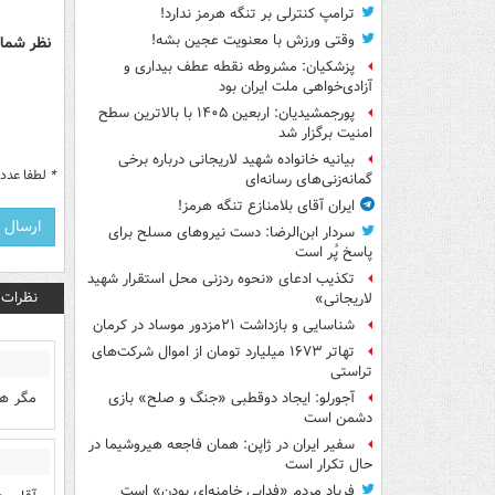
ترامپ کنترلی بر تنگه هرمز ندارد!
وقتی ورزش با معنویت عجین بشه!
نظر شما 
پزشکیان: مشروطه نقطه عطف بیداری و
آزادی‌خواهی ملت ایران بود
پورجمشیدیان: اربعین ۱۴۰۵ با بالاترین سطح
امنیت برگزار شد
بیانیه خانواده شهید لاریجانی درباره برخی
*
لطفا عدد م
گمانه‌زنی‌های رسانه‌ای
ایران آقای بلامنازع تنگه هرمز!
سردار ابن‌الرضا: دست نیروهای مسلح برای
پاسخ پُر است
تکذیب ادعای «نحوه ردزنی محل استقرار شهید
نظرات
لاریجانی»
شناسایی و بازداشت ۲۱مزدور موساد در کرمان
تهاتر ۱۶۷۳ میلیارد تومان از اموال شرکت‌های
تراستی
مگر ها
آجورلو: ایجاد دوقطبی «جنگ و صلح‌» بازی
دشمن است
سفیر ایران در ژاپن: همان فاجعه هیروشیما در
حال تکرار است
فریاد مردم «فدایی خامنه‌ای بودن» است