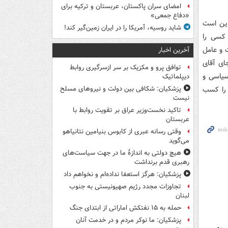
امضای سران پاکستان، عربستان و ترکیه برای
«دفاع جمعی»
این است
شاید روسیه، آمریکا را در ایران زمین‌گیر کند!
 کسی را
ت و عامل
آخرین اخبار
ای آقای
توافق پرو و مکزیک بر سر ازسرگیری روابط
سیاسی و
دیپلماتیک
 را کسب
پزشکیان: شکافی بین دولت و نیروهای مسلح
نیست
تاکید نخست‌وزیر عراق بر تقویت روابط با
عربستان
وقتی رسانه عبری از کابوس بنیامین نتانیاهو
می‌گوید
هیچ دولتی به اندازۀ ما در جهت سیاست‌های
رهبری قدم برنداشت
پزشکیان: هرگز استعفا نداده‌ام و نخواهم داد
تجاوزات مجدد رژیم صهیونیستی به جنوب
لبنان
حمله به ۱۵ نفتکش‌ اماراتی از ابتدای جنگ
پزشکیان: ما نوکر مردم و در خدمت آنان