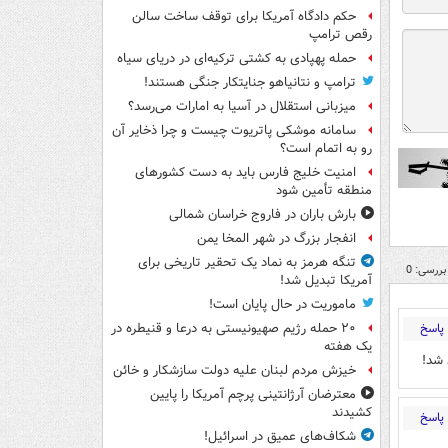
حکم دادگاه آمریکا برای توقف ساخت سالن
رقص ترامپ
حمله پهپادی به کشتی ترکیه‌ای در دریای سیاه
ترامپ و نتانیاهو جنایتکار جنگی هستند!
میزبانی استقلال در آسیا به امارات می‌رسد؟
سامانه موشکی پاتریوت چیست و چرا ذخایر آن
رو به اتمام است؟
امنیت خلیج فارس باید به دست کشورهای
منطقه تأمین شود
بارش باران در فاروج خراسان شمالی
انفجار بزرگ در شهر المخا یمن
تنگه هرمز به نماد یک تحقیر تاریخی برای
بررسی: 0
آمریکا تبدیل شد!
ماموریت در حال پایان است!
پاسخ
۲۰ حمله رژیم صهیونیستی به درعا و قنیطره در
یک هفته
 شد!
خیزش مردم لبنان علیه دولت سازشکار و خائن
معترضان آرژانتینی پرچم آمریکا را پایین
کشیدند
پاسخ
شکاف‌های عمیق در اسرائیل!