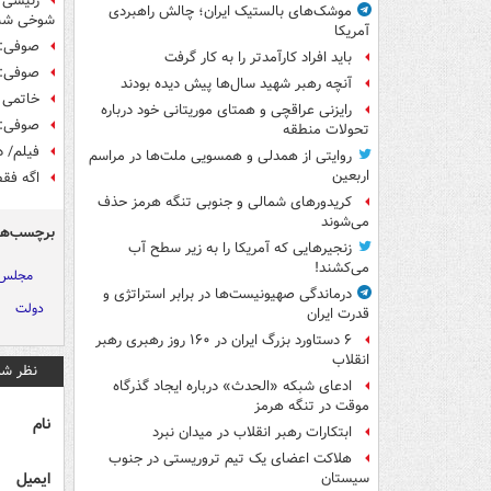
رئیسی ب
موشک‌های بالستیک ایران؛ چالش راهبردی
شوخی شبی
آمریکا
صوفی: ا
باید افراد کارآمدتر را به کار گرفت
صوفی: د
آنچه رهبر شهید سال‌ها پیش دیده بودند
خاتمی د
رایزنی عراقچی و همتای موریتانی خود درباره
صوفی: 
تحولات منطقه
فیلم/ د
روایتی از همدلی و همسویی ملت‌ها در مراسم
اربعین
‏اگه فق
کریدورهای شمالی و جنوبی تنگه هرمز حذف
می‌شوند
برچسب‌ها
زنجیرهایی که آمریکا را به زیر سطح آب
می‌کشند!
مجلس
درماندگی صهیونیست‌ها در برابر استراتژی و
دولت
قدرت ایران
۶ دستاورد بزرگ ایران در ۱۶۰ روز رهبری رهبر
انقلاب
نظر شم
ادعای شبکه «الحدث» درباره ایجاد گذرگاه
موقت در تنگه هرمز
نام
ابتکارات رهبر انقلاب در میدان نبرد
هلاکت اعضای یک تیم تروریستی در جنوب
ایمیل
سیستان