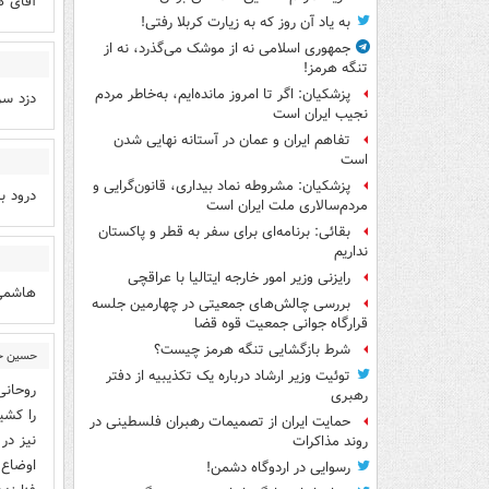
آقاى 
به یاد آن روز که به زیارت کربلا رفتی!
جمهوری اسلامی نه از موشک می‌گذرد، نه از
تنگه هرمز!
پزشکیان: اگر تا امروز مانده‌ایم، به‌خاطر مردم
دزد سر
نجیب ایران است
تفاهم ایران و عمان در آستانه نهایی شدن
است
پزشکیان: مشروطه نماد بیداری، قانون‌گرایی و
درود ب
مردم‌سالاری ملت ایران است
بقائی: برنامه‌ای برای سفر به قطر و پاکستان
نداریم
رایزنی وزیر امور خارجه ایتالیا با عراقچی
هاشمی 
بررسی چالش‌های جمعیتی در چهارمین جلسه
قرارگاه جوانی جمعیت قوه قضا
شرط بازگشایی تنگه هرمز چیست؟
حسین حس
توئیت وزیر ارشاد درباره یک تکذیبیه از دفتر
روحانی
رهبری
را کشی
حمایت ایران از تصمیمات رهبران فلسطینی در
نیز در
روند مذاکرات
اوضاع 
رسوایی در اردوگاه دشمن!