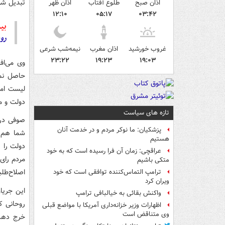
تبدیل شو
اذان صبح
طلوع آفتاب
اذان ظهر
۱۲:۱۰
۰۵:۱۷
۰۳:۴۲
بیش
رو
غروب خورشید
اذان مغرب
نیمه‌شب شرعی
۲۳:۲۲
۱۹:۲۳
۱۹:۰۳
وی می‌اف
حاصل نمی
لیست امی
دولت و مج
تازه های سیاست
صوفی در 
پزشکیان: ما نوکر مردم و در خدمت آنان
شما هم ا
هستیم
دولت را 
عراقچی: زمان آن فرا رسیده است که به خود
مردم رای 
متکی باشیم
اصلاح‌طلب
ترامپ التماس‌کننده توافقی است که خود
ویران کرد
این جریا
واکنش بقائی به خیالبافی ترامپ
روحانی ک
اظهارات وزیر خزانه‌داری آمریکا با مواضع قبلی
وی متناقض است
خرج دهد،