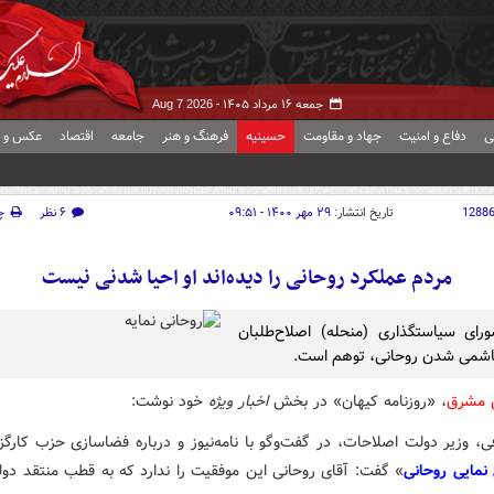
جمعه ۱۶ مرداد ۱۴۰۵ -
Aug 7 2026
ی
دفاع و امنیت
جهاد و مقاومت
حسینیه
فرهنگ و هنر
جامعه
اقتصاد
عکس و ف
1288
تاریخ انتشار:
۲۹ مهر ۱۴۰۰ - ۰۹:۵۱
۶ نظر
چ
مردم عملکرد روحانی را دیده‌اند او احیا شدنی نیست
ای سیاستگذاری (منحله) اصلاح‌طلبان
شمی شدن روحانی، توهم است.
ش مشرق
، «روزنامه کیهان» در بخش
اخبار ویژه
خود نوشت:
 وزیر دولت اصلاحات، در گفت‌وگو با نامه‌نیوز و درباره فضاسازی حزب کارگزا
مایی روحانی
» گفت: آقای روحانی این موفقیت را ندارد که به قطب منتقد دو