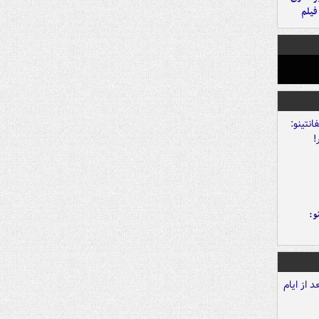
فیلم
و: