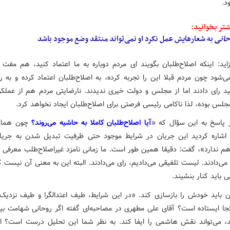
د.
تر بخوانید:
حانی
به شعارهایش عمل نکرد او نمی‌تواند منتقد وضع موجود باشد
زاید: اینکه اصلاح‌طلبان بگویند ای مردم دوباره به ما اعتماد کنید، هم مفت 
‌شود چون مردم قبلا این را تجربه کرده، به اصلاح‌طلبان اعتماد کرده و به رو
د رای دادند اما از مجلس و دولت خیری ندیدند. نارضایتی مردم هم از عملک
لس بوده، لذا ناکامی رئیسی فرصتی برای اصلاح‌طلبان ایجاد نخواهد کرد.
پاسخ به این سؤال که «
آیا اصلاح‌طلبان کاملا به حاشیه می‌روند؟
چون همان‌
شاره کردید این جریان در شرایط موجود حتی ظرفیت تبدیل شدن به جریا
هم ندارد»، گفت: دقیقا همین طور است. ما زمانی نامزد غیراصلاح‌طلب معرفی م
می‌دادند. لیست تلفیقی می‌دادیم، رای می‌دادند. البته این به معنی آن نیست 
ی باید کنار بنشیند.
ن باید خودش را بازسازی کند. «در این شرایط، طیف اعتدالگرا و طیف نزدیک 
جا ایستاده است؟ آقای علی مطهری در مصاحبه‌ای گفته اگر روحانی شهامت بی
 می‌تواند نقش هاشمی را ایفا کند. به نظر شما این تحلیل درست است؟ ا