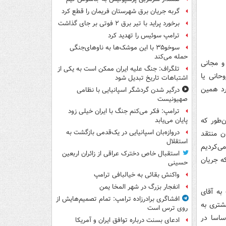
گربه جریان برق شهرستان فریمان را قطع کرد
برخورد پراید با تیر برق ۲ فوتی بر جای گذاشت
ترامپ سوئیس را تهدید کرد
سوخو۳۵ با این موشک‌ها به ناوهای‌جنگی
حمله می‌کند
و مجانی
تلگراف: جنگ علیه ایران ممکن است به یکی از
حانی یا
اشتباهات تاریخ تبدیل شود
رد همین
درگیر شدن گردشگر اسپانیایی با نظامی
صهیونیست
ترامپ: فکر می‌کنم جنگ با ایران خیلی زود
طور که
پایان می‌یابد
دروازه‌بان اسپانیایی در یک‌قدمی بازگشت به
ن منتقد
استقلال
ی‌کردیم
استقبال خاص دخترک عراقی از زائران اربعین
که جریان
حسینی
واکنش بقائی به خیالبافی ترامپ
انفجار بزرگ در شهر المخا یمن
به آقای
افشاگری برادرزاده ترامپ: تمام تصمیم‌هایش از
شتری به
روی ترس است
ساسا در
ادعای بسنت درباره توافق ایران و آمریکا