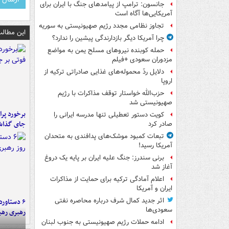
جانسون: ترامپ از پیامدهای جنگ با ایران برای
آمریکایی‌ها آگاه است
تجاوز نظامی مجدد رژیم صهیونیستی به سوریه
این مطالب
چرا آمریکا دیگر بازدارندگی پیشین را ندارد؟
حمله کوبنده نیروهای مسلح یمن به مواضع
مزدوران سعودی +فیلم
دلایل ردّ محموله‌های غذایی صادراتی ترکیه از
اروپا
حزب‌الله خواستار توقف مذاکرات با رژیم
صهیونیستی شد
کویت دستور تعطیلی تنها مدرسه ایرانی را
جای گذا
صادر کرد
تبعات کمبود موشک‌های پدافندی به متحدان
آمریکا رسید!
برنی سندرز: جنگ علیه ایران بر پایه یک دروغ
آغاز شد
اعلام آمادگی ترکیه برای حمایت از مذاکرات
ایران و آمریکا
اثر جدید کمال شرف درباره محاصره نفتی
سعودی‌ها
رهبری رهب
ادامه حملات رژیم صهیونیستی به جنوب لبنان