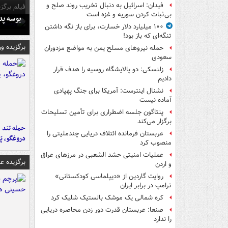
فیدان: اسرائیل به دنبال تخریب روند صلح و
فیلم برگزی
بی‌ثبات کردن سوریه و غزه است
بوسه‌ پ
۱۰۰ میلیارد دلار خسارت، برای باز نگه داشتن
تنگه‌ای که باز بود!
برگزیده و
حمله نیروهای مسلح یمن به مواضع مزدوران
سعودی
زلنسکی: دو پالایشگاه روسیه را هدف قرار
دادیم
نشنال اینترست: آمریکا برای جنگ پهپادی
آماده نیست
پنتاگون جلسه اضطراری برای تأمین تسلیحات
برگزار می‌کند
حمله تند ف
عربستان فرمانده ائتلاف دریایی چندملیتی را
دروغگو، پَ
منصوب کرد
عملیات امنیتی حشد الشعبی در مرزهای عراق
برگزیده 
و اردن
روایت گاردین از «دیپلماسی کودکستانی»
ترامپ در برابر ایران
کره شمالی یک موشک بالستیک شلیک کرد
صنعا: عربستان قدرت دور زدن محاصره دریایی
را ندارد