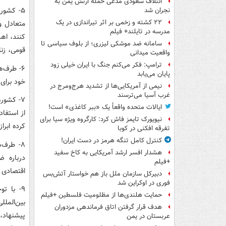
ائتلاف سعودی مدعی حمله ارتش یمن به
۵- کشور
نجران شد
۲۲ کشته و زخمی بر اثر تیراندازی در یک
متعادل و
مدرسه در تایلند+ فیلم
کنند، اهد
سامانه ضد موشکی لیزری؛ از بلوف سیاسی تا
قومی، زنا
واقعیت میدانی
ترامپ: فکر می‌کنم جنگ با ایران خیلی زود
۶- طرف‌
پایان می‌یابد
خود برای 
نیمی از آمریکایی‌ها از تشدید هرج‌ومرج در
غرب آسیا می‌ترسند
۷- کشور
ایالات متحده واقعاً یک «ببر کاغذی» است!
از استفاد
نیویورک تایمز فاش کرد: کارگروه ویژه سیا برای
کرده ابرا
تفرقه افکنی در کوبا
کنترل کامل تنگه هرمز در دست ایران!
۸- طرف‌
هشدار افسر ارشد آمریکایی به کاخ سفید
درباره ض
+فیلم
اقتصادی ب
دبیرکل سازمان ملل باز هم خواستار آتش‌بس
فوری در اوکراین شد
۹- با ت
حمایت هلندی‌ها از مظلومیت فلسطین +فیلم
بین‌المل
هدف قرار گرفتن اتاق‌ فرماندهی مزدوران
پیشنهاد،
عربستان در یمن