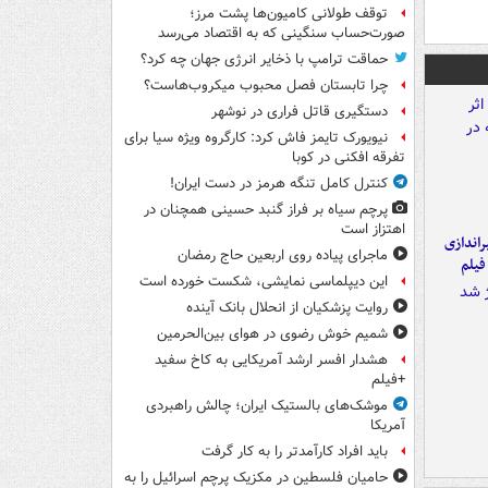
توقف طولانی کامیون‌ها پشت مرز؛
صورت‌حساب سنگینی که به اقتصاد می‌رسد
حماقت ترامپ با ذخایر انرژی جهان چه کرد؟
چرا تابستان فصل محبوب میکروب‌هاست؟
دستگیری قاتل فراری در نوشهر
نیویورک تایمز فاش کرد: کارگروه ویژه سیا برای
تفرقه افکنی در کوبا
کنترل کامل تنگه هرمز در دست ایران!
پرچم سیاه بر فراز گنبد حسینی همچنان در
اهتزاز است
یراندازی
ماجرای پیاده روی اربعین حاج رمضان
فیلم
این دیپلماسی نمایشی، شکست خورده است
روایت پزشکیان از انحلال بانک آینده
شمیم خوش رضوی در هوای بین‌الحرمین
هشدار افسر ارشد آمریکایی به کاخ سفید
+فیلم
موشک‌های بالستیک ایران؛ چالش راهبردی
آمریکا
باید افراد کارآمدتر را به کار گرفت
حامیان فلسطین در مکزیک پرچم اسرائیل را به