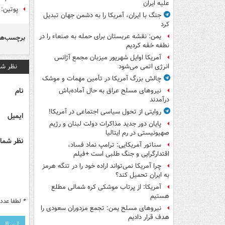
علیه ایران
پوتین: 
جنگ با ایران، آمریکا را به دشمن جهان تبدیل
کرد
یمن: نقشه عربستان برای حمله به صنعاء را در
برچسب‌ها
نطفه خفه کردیم
آمریکا اوایل شهریور میزبان مجمع آژانس
نظر شم
انرژی اتمی می‌شود
چالش بزرگ آمریکا در تأمین مهمات و موشک
نام
نیروهای مسلح عراق به حال آماده‌باش
درآمدند
روایتی از تحول سیاسی اجتماعی در آمریکا!
ایمیل
پایان دور جدید مذاکرات دولت لبنان و رژیم
صهیونیستی در رم ایتالیا
نظر شما 
سناتور آمریکایی: ترامپ نماد فساد،
اقتدارگرایی و جنگ طلبی است +فیلم
چرا آمریکا نمی‌تواند اراده خود را در تنگه هرمز
به ایران تحمیل کند؟
آمریکا: از پرتاب موشکی کره شمالی مطلع
هستیم
*
لطفا عدد م
نیروهای مسلح یمن: تجمع مزدوران سعودی را
هدف قرار دادیم