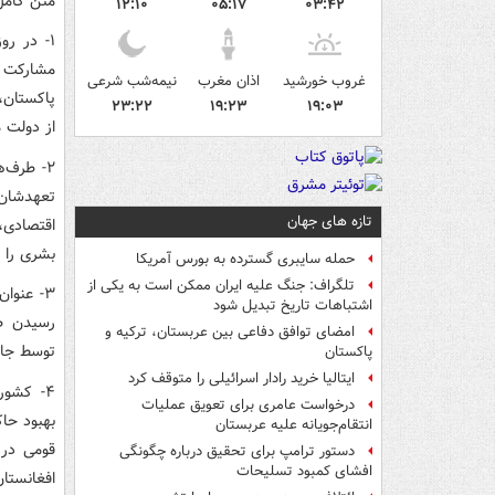
متن کامل
۱۲:۱۰
۰۵:۱۷
۰۳:۴۲
مشارکت ن
غروب خورشید
اذان مغرب
نیمه‌شب شرعی
پاکستان،
۲۳:۲۲
۱۹:۲۳
۱۹:۰۳
از دولت م
۲- طرف‌
تعهدشان 
تازه های جهان
اقتصادی،
بشری را ی
حمله سایبری گسترده به بورس آمریکا
تلگراف: جنگ علیه ایران ممکن است به یکی از
۳- عنوا
اشتباهات تاریخ تبدیل شود
رسیدن طا
امضای توافق دفاعی بین عربستان، ترکیه و
توسط جامع
پاکستان
ایتالیا خرید رادار اسرائیلی را متوقف کرد
۴- کشور
درخواست عامری برای تعویق عملیات
بهبود حا
انتقام‌جویانه علیه عربستان
قومی در 
دستور ترامپ برای تحقیق درباره چگونگی
افشای کمبود تسلیحات
افغانستان