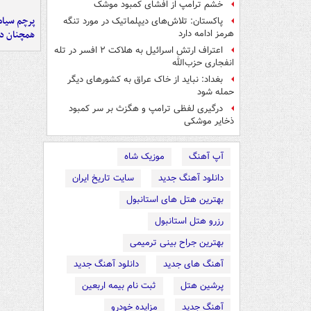
خشم ترامپ از افشای کمبود موشک
پرچم سیاه
پاکستان: تلاش‌های دیپلماتیک در مورد تنگه
همچنان در
هرمز ادامه دارد
اعتراف ارتش اسرائیل به هلاکت ۲ افسر در تله
انفجاری حزب‌الله
بغداد: نباید از خاک عراق به کشورهای دیگر
حمله شود
درگیری لفظی ترامپ و هگزث بر سر کمبود
ذخایر موشکی
آپ آهنگ
موزیک شاه
دانلود آهنگ جدید
سایت تاریخ ایران
بهترین هتل های استانبول
رزرو هتل استانبول
بهترین جراح بینی ترمیمی
آهنگ های جدید
دانلود آهنگ جدید
پرشین هتل
ثبت نام بیمه اربعین
آهنگ جدید
مزایده خودرو