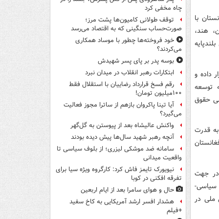
چاه مخفی کرد
انستان با
توقف طولانی کامیون‌ها پشت مرز؛
صورت‌حساب سنگینی که به اقتصاد می‌رسد
ن، هند،
خود فروخته‌ها چطور با موساد همکاری
لندپایه
می‌کردند؟
بوسه‌ پدر بر پای پسر شهیدش
ابتکارات رهبر انقلاب در میدان نبرد
ر داده و
رقم فسخ قرارداد رضاییان با استقلال فقط
ه توسعه
۱۰۰میلیون تومان!
سی حقوق
آیا تینا پاکروان بازهم از ساترا مجوز فعالیت
می‌گیرد؟
واکنش عالیشاه بعد از پیوستن به گل‌گهر
به قدرت
آنچه رهبر شهید سال‌ها پیش دیده بودند
غانستان
سامانه ضد موشکی لیزری؛ از بلوف سیاسی تا
واقعیت میدانی
نیویورک تایمز فاش کرد: کارگروه ویژه سیا برای
 در جهت
تفرقه افکنی در کوبا
 سیاسی-
حال و هوای سامرا بعد از ایام اربعین
 ملی در
هشدار افسر ارشد آمریکایی به کاخ سفید
+فیلم