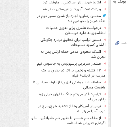
 سال در این کشور بودند به
ایتالیا خرید رادار اسرائیلی را متوقف کرد
واردات نفت آمریکا از عربستان صفر شد
محسن رضایی: اجازه باز شدن مسیر دوم در
تنگه هرمز را نخواهیم داد
درخواست عامری برای تعویق عملیات
انتقام‌جویانه علیه عربستان
دستور ترامپ برای تحقیق درباره چگونگی
افشای کمبود تسلیحات
ائتلاف سعودی مدعی حمله ارتش یمن به
نجران شد
هشدار سرمربی پرسپولیس به جاسوس تیم
۲۲ کشته و زخمی بر اثر تیراندازی در یک
مدرسه در تایلند+ فیلم
سامانه ضد موشکی لیزری؛ از بلوف سیاسی تا
واقعیت میدانی
ترامپ: فکر می‌کنم جنگ با ایران خیلی زود
پایان می‌یابد
نیمی از آمریکایی‌ها از تشدید هرج‌ومرج در
غرب آسیا می‌ترسند
از حذف نام همسر تا تغییر نام خانوادگی؛ اما و
اگرهای تعویض شناسنامه