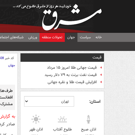
خانه
سیاست
جهان
تحولات منطقه
ورزش
شبکه‌های اجتماع
قیمت
کد خبر
608
جهان
قیمت جهانی طلا امروز ۱۵ مرداد
قیمت نفت برنت به ۷۹ دلار رسید
افزایش قیمت طلا و نقره جهانی
طرف‌ها
افغانست
استان:
مشترک ص
به گزار
صادر کرد
اذان صبح
طلوع آفتاب
اذان ظهر