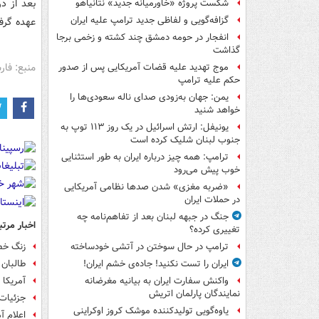
شکست پروژه «خاورمیانه جدید» نتانیاهو
گزافه‌گویی و لفاظی جدید ترامپ علیه ایران
عهده گرف
انفجار در حومه دمشق چند کشته و زخمی برجا
گذاشت
منبع: فا
موج تهدید علیه قضات آمریکایی پس از صدور
حکم علیه ترامپ
یمن: جهان به‌زودی صدای ناله سعودی‌ها را
خواهد شنید
یونیفل: ارتش اسرائیل در یک روز ۱۱۳ توپ به
جنوب لبنان شلیک کرده است
ترامپ: همه چیز درباره ایران به طور استثنایی
خوب پیش می‌رود
«ضربه مغزی» شدن صدها نظامی آمریکایی
در حملات ایران
جنگ در جبهه لبنان بعد از تفاهم‌نامه چه
اخبار مرتب
تغییری کرده؟
زنگ خطر
ترامپ در حال سوختن در آتشی خودساخته
طالبان 
ایران را تست نکنید! جاده‌ی خشم ایران!
آمریکا
واکنش سفارت ایران به بیانیه مغرضانه
نمایندگان پارلمان اتریش
جزئیات 
یاوه‌گویی تولیدکننده موشک کروز اوکراینی
اعلام 