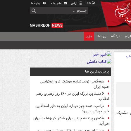
RSS
آرشیو
تماس با ما
دربارهٔ ما
MASHREGH
NEWS
یلم
دیدگاه
پیوندها
بازار
اپ
پربازدیدترین ها
یاوه‌گویی تولیدکننده موشک کروز اوکراینی
علیه ایران
۶ دستاورد بزرگ ایران در ۱۶۰ روز رهبری رهبر
انقلاب
ترامپ: همه چیز درباره ایران به طور استثنایی
خوب پیش می‌رود
ی مشترک
«کمانِ پرنده» چینی برای شکار کروزها به ایران
می‌آید
پدر شاهرودی پس از قتل پسرش، جسد را در