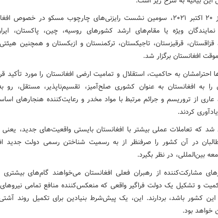
 این بیانیه به شرح زیر است:
۱- در روز ۲۰ اکتبر ۲۰۲۱، سومین نشست رایزنی‌های چارچوب مسکو در خصوص افغ
مایندگان ویژه یا مقام‌های ارشد کشورهای روسیه، چین، پاکستان، ایرا
 قزاقستان، قرقیزستان، تاجیکستان، ترکمنستان و ازبکستان و همچنین هیئتی ب
وقت افغانستان برگزار شد.
ها احترامشان به حاکمیت، استقلال و تمامیت ارضی افغانستان را مورد تأکید قرا
را به افغانستان به عنوان کشوری صلح‌آمیز، تقسیم‌ناپذیر، مستقل، رو ب
 عاری از تروریسم و جرائم مرتبط با مواد مخدر و رعایت‌کننده هنجارهای اسا
ادآوری کردند.
ن شد که تعاملات عملی بیشتر با افغانستان بایستی واقعیت‌های جدید، یعنی 
لبان در آن کشور را صرفنظر از به رسمیت شناختن رسمی دولت جدید اف
ه بین‌المللی، در نظر بگیرد.
های مشارکت‌کننده از رهبران فعلی افغانستان می‌خواهند گام‌های بیشتری
کمیت و تشکیل یک دولت فراگیر واقعی که منعکس‌کننده منافع تمامی نیروهای
این کشور باشد، بردارند. این، یک پیش‌شرط بنیادین برای تکمیل روند آشتی
 خواهد بود.