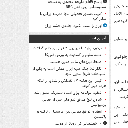
پاسخ قاطع ملیحه محمدی به نسخه
و خارجی
تسلیم‌طلبی روی آنتن BBC
ن اتخاذ
کویت دستور تعطیلی تنها مدرسه ایرانی را
صادر کرد
گروه‌های
ایران را تست نکنید! جاده‌ی خشم ایران!
آخرین اخبار
بر تمایل
برخورد پراید با تیر برق ۲ فوتی بر جای گذاشت
حمله سایبری گسترده به بورس آمریکا
جلوگیری
صنعا: نیروهای ما در کمین‌ هستند
یا تأکید
تلگراف: جنگ علیه ایران ممکن است به یکی از
اشتباهات تاریخ تبدیل شود
کپلر: این هفته ۲۷ نفتکش و شناور از تنگه
انستان،
هرمز عبور کردند
نسانی و
تنظیم قولنامه برای اسناد سبزرنگ ممنوع شد
ردند.
شروع تلخ مدافع تیم ملی پس از جدایی از
پرسپولیس
ی همایش
امضای توافق دفاعی بین عربستان، ترکیه و
ند. این
پاکستان
غانستان
۱۰ خوشحالی گل زودتر از موعد