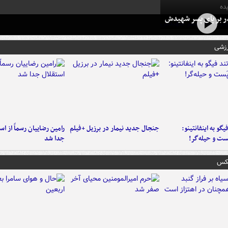
ده
در بر پای پسر شهیدش
رزشی
یگو به اینفانتینو:
جنجال جدید نیمار در برزیل +فیلم
رامین رضاییان رسماً از اس
ست‌ و حیله‌گر!
جدا شد
عکس