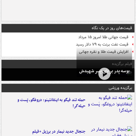
قیمت‌های روز در یک نگاه
قیمت جهانی طلا امروز ۱۵ مرداد
قیمت نفت برنت به ۷۹ دلار رسید
افزایش قیمت طلا و نقره جهانی
فیلم برگزیده
بوسه‌ پدر بر پای پسر شهیدش
برگزیده ورزشی
حمله تند فیگو به اینفانتینو: دروغگو، پَست‌ و
حیله‌گر!
جنجال جدید نیمار در برزیل +فیلم