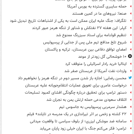
حمله سایبری گسترده به بورس آمریکا
صنعا: نیروهای ما در کمین‌ هستند
تلگراف: جنگ علیه ایران ممکن است به یکی از اشتباهات تاریخ تبدیل شود
کپلر: این هفته ۲۷ نفتکش و شناور از تنگه هرمز عبور کردند
تنظیم قولنامه برای اسناد سبزرنگ ممنوع شد
شروع تلخ مدافع تیم ملی پس از جدایی از پرسپولیس
امضای توافق دفاعی بین عربستان، ترکیه و پاکستان
۱۰ خوشحالی گل زودتر از موعد
ایتالیا خرید رادار اسرائیلی را متوقف کرد
واردات نفت آمریکا از عربستان صفر شد
محسن رضایی: اجازه باز شدن مسیر دوم در تنگه هرمز را نخواهیم داد
درخواست عامری برای تعویق عملیات انتقام‌جویانه علیه عربستان
دستور ترامپ برای تحقیق درباره چگونگی افشای کمبود تسلیحات
ائتلاف سعودی مدعی حمله ارتش یمن به نجران شد
هشدار سرمربی پرسپولیس به جاسوس تیم
۲۲ کشته و زخمی بر اثر تیراندازی در یک مدرسه در تایلند+ فیلم
سامانه ضد موشکی لیزری؛ از بلوف سیاسی تا واقعیت میدانی
ترامپ: فکر می‌کنم جنگ با ایران خیلی زود پایان می‌یابد