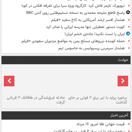
نیویورک تایمز فاش کرد: کارگروه ویژه سیا برای تفرقه افکنی در کوبا
پاسخ قاطع ملیحه محمدی به نسخه تسلیم‌طلبی روی آنتن BBC
هشدار افسر ارشد آمریکایی به کاخ سفید +فیلم
کویت دستور تعطیلی تنها مدرسه ایرانی را صادر کرد
ایران را تست نکنید! جاده‌ی خشم ایران!
حمله کوبنده نیروهای مسلح یمن به مواضع مزدوران سعودی +فیلم
هشدار سرمربی پرسپولیس به جاسوس تیم
حوادث
برخورد پراید با تیر برق ۲ فوتی بر جای
حادثه غرق‌شدگی در طاقانک ۲ قربانی
پد
گذاشت
گرفت
جس
آخرین اخبار
قیمت جهانی طلا امروز ۱۶ مرداد
برخورد پراید با تیر برق ۲ فوتی بر جای گذاشت