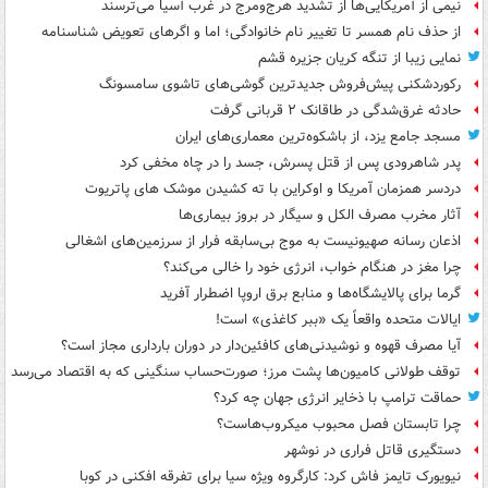
نیمی از آمریکایی‌ها از تشدید هرج‌ومرج در غرب آسیا می‌ترسند
از حذف نام همسر تا تغییر نام خانوادگی؛ اما و اگرهای تعویض شناسنامه
نمایی زیبا از تنگه کریان جزیره قشم
رکوردشکنی پیش‌فروش جدیدترین گوشی‌های تاشوی سامسونگ
حادثه غرق‌شدگی در طاقانک ۲ قربانی گرفت
مسجد جامع یزد، از باشکوه‌ترین معماری‌های ایران
پدر شاهرودی پس از قتل پسرش، جسد را در چاه مخفی کرد
دردسر همزمان آمریکا و اوکراین با ته کشیدن موشک های پاتریوت
آثار مخرب مصرف الکل و سیگار در بروز بیماری‌ها
اذعان رسانه صهیونیست به موج بی‌سابقه فرار از سرزمین‌های اشغالی
چرا مغز در هنگام خواب، انرژی خود را خالی می‌کند؟
گرما برای پالایشگاه‌ها و منابع برق اروپا اضطرار آفرید
ایالات متحده واقعاً یک «ببر کاغذی» است!
آیا مصرف قهوه و نوشیدنی‌های کافئین‌دار در دوران بارداری مجاز است؟
توقف طولانی کامیون‌ها پشت مرز؛ صورت‌حساب سنگینی که به اقتصاد می‌رسد
حماقت ترامپ با ذخایر انرژی جهان چه کرد؟
چرا تابستان فصل محبوب میکروب‌هاست؟
دستگیری قاتل فراری در نوشهر
نیویورک تایمز فاش کرد: کارگروه ویژه سیا برای تفرقه افکنی در کوبا