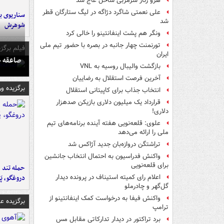
هرو رنار سرمربی ساحل عاج شد
علی نعمتی شاگرد دژاگه در لیگ ستارگان قطر
سناریوی بل
شد
شوهرش
ونگر هم پشت اینفانتینو را خالی کرد
تورنمنت چهار جانبه در بصره با حضور تیم ملی
فیلم برگزی
ایران
صاعقه ج
بازگشت والیبال روسیه به VNL
آخرین فرصت استقلال به رضاییان
برگزیده و
انتخاب جذاب برای کاپیتانی استقلال
قرارداد یک میلیون دلاری بازیکن صدهزار
دلاری!
علوی: قلعه‌نویی هفته آینده برنامه‌های تیم
ملی را ارائه می‌دهد
تراِشتگن دروازه‌بان جدید آژاکس شد
واکنش فدراسیون به احتمال انتخاب جانشین
برای قلعه‌نویی
حمله تند ف
دروغگو، پَ
اعلام رای کمیته استیناف در پرونده دیدار
گل‌گهر و چادرملو
واکنش فیفا به درخواست کمک اینفانتینو از
برگزیده 
ترامپ
برد تراکتور در دیدار تدارکاتی مقابل مس