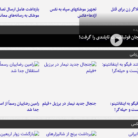
اگر زن برای قتل
تجهیز موشکهای سپاه به نفس
بازداشت عامل ارسال تصاو
اژدها+عکس
موشک به رسانه‌های معاند
ده
ان فوتبالیست تایلندی را گرفت!
رزشی
یگو به اینفانتینو:
جنجال جدید نیمار در برزیل +فیلم
رامین رضاییان رسماً از اس
ست‌ و حیله‌گر!
جدا شد
عکس