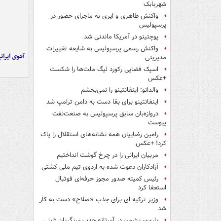
شهربابک
واکنش طاهری و ایری به ماجرای حضور در
پرسپولیس
پوچتینو در آمریکا ماندنی شد
واکنش رسمی پرسپولیس به شایعه تغییرات
آهوی ایران
مدیریتی
اسپک فضایی رکورد لیگ ملت‌ها را شکست
+عکس
والدانو: اینفانتینو را نمی‌بخشم
اینفانتینو برای بقا دست به دامن ترامپ شد
دروازه‌بان سابق پرسپولیس به صنعت‌نفت
پیوست
رامین رضاییان همه نشانه‌های استقلال را پاک
کرد! +عکس
مربیان ایرانی را در چرخ گوشت انداختیم
آزادکاران دعوت شده به اردوی تیم ملی کشتی
رئیس کمیته صدور مجوز حرفه‌ای فوتبال
استعفا کرد
وزیر ترکیه ای برای جذب «صلاح» دست به کار
شد
پاری‌سن‌ژرمن در آستانه جذب سنگربان ژاپنی