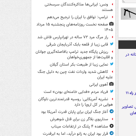
ونس: ایرانی‌ها مذاکره‌کنندگان سرسختی
هستند
ترامپ: توافق با ایران را ترجیح می‌دهم
صفحه نخست روزنامه‌های پنجشنبه ۱۵ مرداد
۱۴۰۵
راز مرگ مرد ۷۲ ساله در تهرانپارس فاش شد
قابی زیبا از قلعه بابک آذربایجان شرقی
ریزش پایگاه جدید ترامپ بافاصله‌گیری جوانان
و اقلیت‌ها از جمهوری‌خواهان
نمایی زیبا از طبیعت بکر استان گیلان
کاهش شدید واردات نفت چین به دلیل جنگ
علیه ایران
آهوی ایرانی
فریاد مردم «فدایی خامنه‌ای بودن» است
موج بارش‌های تابستانه در راه ۱۱
نشریه آمریکایی: روسیه قدرتمندترین ناوگان
هوایی در کل اروپا را دارد
آغاز جنگ ایران برای پایان قدرت آمریکا بود
سناریوی بلاگر زن برای قتل شوهرش
مشاهده ۴ پلنگ در ارتفاعات میناب
قرار بود ایران به زانو درآید، اما به ابرقدرت