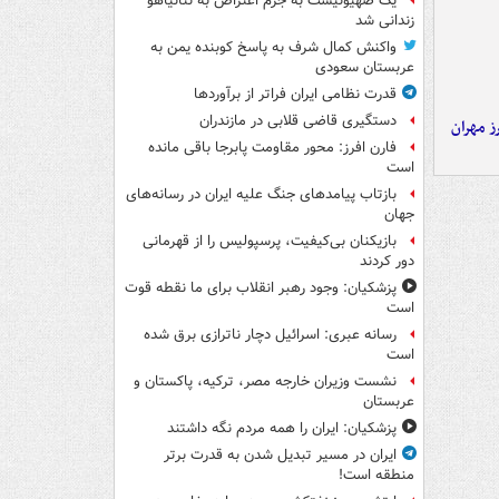
یک صهیونیست به جرم اعتراض به نتانیاهو
زندانی شد
واکنش کمال شرف به پاسخ کوبنده یمن به
عربستان سعودی
قدرت نظامی ایران فراتر از برآوردها
دستگیری قاضی قلابی در مازندران
ز مهران
فارن افرز: محور مقاومت پابرجا باقی مانده
است
بازتاب پیامدهای جنگ علیه ایران در رسانه‌های
جهان
بازیکنان بی‌کیفیت، پرسپولیس را از قهرمانی
دور کردند
پزشکیان: وجود رهبر انقلاب برای ما نقطه قوت
است
رسانه عبری: اسرائیل دچار ناترازی برق شده
است
نشست وزیران خارجه مصر، ترکیه، پاکستان و
عربستان
پزشکیان: ایران را همه مردم نگه داشتند
ایران در مسیر تبدیل شدن به قدرت برتر
منطقه است!