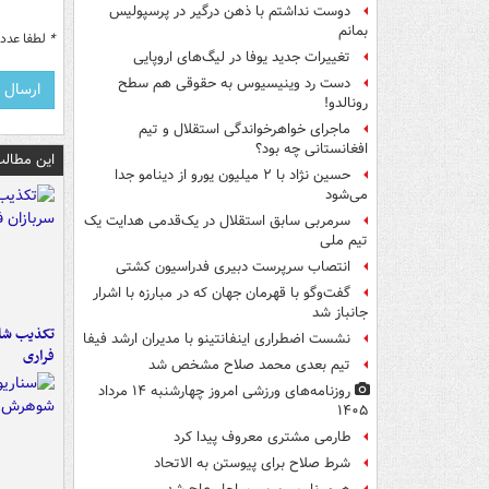
دوست نداشتم با ذهن درگیر در پرسپولیس
بمانم
*
لطفا عدد م
تغییرات جدید یوفا در لیگ‌های اروپایی
دست رد وینیسیوس به حقوقی هم سطح
رونالدو!
ماجرای خواهرخواندگی استقلال و تیم
افغانستانی چه بود؟
این مطالب
حسین نژاد با ۲ میلیون یورو از دینامو جدا
می‌شود
سرمربی سابق استقلال در یک‌قدمی هدایت یک
تیم ملی
انتصاب سرپرست دبیری فدراسیون کشتی
گفت‌وگو با قهرمان جهان که در مبارزه با اشرار
جانباز شد
تکذیب شای
نشست اضطراری اینفانتینو با مدیران ارشد فیفا
فراری
تیم بعدی محمد صلاح مشخص شد
روزنامه‌های ورزشی امروز چهارشنبه ۱۴ مرداد
۱۴۰۵
طارمی مشتری معروف پیدا کرد
شرط صلاح برای پیوستن به الاتحاد