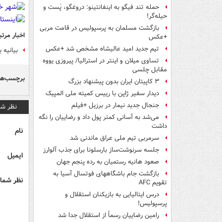
حمله تند فیگو به اینفانتینو: دروغگو، پَست‌ و
حیله‌گر!
بازگشت مسلمان به پرسپولیس در قامت مربی
اخبار مرتب
+عکس
تیم جدید امید عالیشاه مشخص شد +عکس
بیانیه ب
تساوی میلان و اینتر در استرالیا/ پیروزی یووه
مقابل چلسی
برچسب‌ها
۳ کاپیتان ایران بدون پیشنهاد بزرگ
دیدار سفیر ژاپن با رییس کمیته ملی المپیک
جنجال جدید نیمار در برزیل +فیلم
نظر شم
می‌شد به آسانی کمتر پول داد و رضاییان را نگه
داشت
نام
سرمربی تیم ملی عراق ماندنی شد
جلسه سرنوشت‌ساز بارسلونا برای جذب آلوارز
ایمیل
صعود هانیه رستمیان به رده پنجم جهان
بازگشت جام باشگاههای فوتسال آسیا به
نظر شما 
تقویم AFC
درس ایتالیایی‌ به بازیکنان استقلال و
پرسپولیس!
رامین رضاییان رسماً از استقلال جدا شد