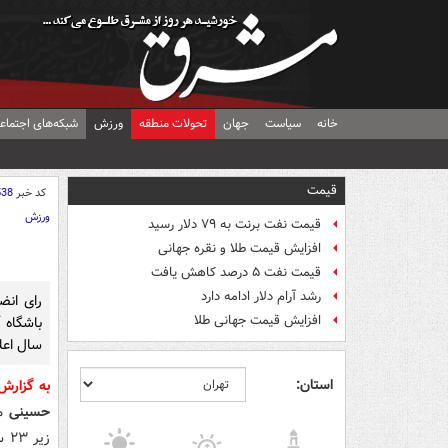
خانه
سیاست
جهان
تحولات منطقه
ورزش
شبکه‌های اجتماع
قیمت
کد خبر
538
ورزش
قیمت نفت برنت به ۷۹ دلار رسید
افزایش قیمت طلا و نقره جهانی
قیمت نفت ۵ درصد کاهش یافت
رشد آرام دلار ادامه دارد
رای ان
افزایش قیمت جهانی طلا
سال اعل
استان:
به گزارش
حسینی
مب
زی