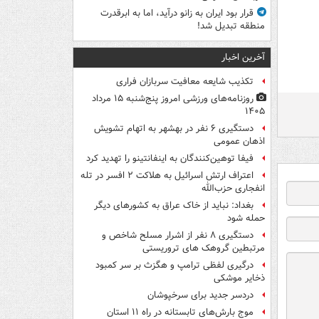
قرار بود ایران به زانو درآید، اما به ابرقدرت
منطقه تبدیل شد!
آخرین اخبار
تکذیب شایعه معافیت سربازان فراری
روزنامه‌های ورزشی امروز پنج‌شنبه ۱۵ مرداد
۱۴۰۵
دستگیری ۶ نفر در بهشهر به اتهام تشویش
اذهان عمومی
فیفا توهین‌کنندگان به اینفانتینو را تهدید کرد
اعتراف ارتش اسرائیل به هلاکت ۲ افسر در تله
انفجاری حزب‌الله
بغداد: نباید از خاک عراق به کشورهای دیگر
حمله شود
دستگیری ۸ نفر از اشرار مسلح شاخص و
مرتبطین گروهک های تروریستی
درگیری لفظی ترامپ و هگزث بر سر کمبود
ذخایر موشکی
دردسر جدید برای سرخپوشان
موج بارش‌های تابستانه در راه ۱۱ استان