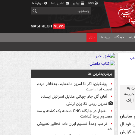
RSS
آرشیو
تماس با ما
دربارهٔ ما
MASHREGH
NEWS
یلم
دیدگاه
پیوندها
بازار
اپ
پربازدیدترین ها
پزشکیان: اگر تا امروز مانده‌ایم، به‌خاطر مردم
نجیب ایران است
آقای گل جام جهانی مقابل اسرائیل ایستاد
تمرین رزمی تکاوران ارتش
انفجار در جایگاه CNG صحنه یک کشته و سه
و ساسان
مصدوم برجا گذاشت
 فوتبال
ترامپ وعدۀ تسلیم ایران داد، تحقیر نصیبش
شد
له گزارش