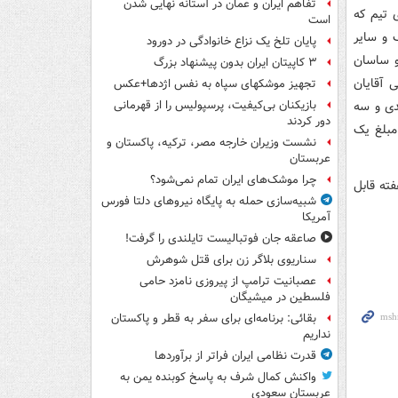
تفاهم ایران و عمان در آستانه نهایی شدن
 تیم که
است
م اراک و سایر
پایان تلخ یک نزاع خانوادگی در دورود
و ساسان
۳ کاپیتان ایران بدون پیشنهاد بزرگ
ده ۸۳ مقررات انضباطی آقایان
تجهیز موشکهای سپاه به نفس اژدها+عکس
دی و سه
بازیکنان بی‌کیفیت، پرسپولیس را از قهرمانی
دور کردند
مبلغ یک
نشست وزیران خارجه مصر، ترکیه، پاکستان و
عربستان
چرا موشک‌های ایران تمام نمی‌شود؟
یک هفته قابل
شبیه‌سازی حمله به پایگاه نیروهای دلتا فورس
آمریکا
صاعقه جان فوتبالیست تایلندی را گرفت!
سناریوی بلاگر زن برای قتل شوهرش
عصبانیت ترامپ از پیروزی نامزد حامی
فلسطین در میشیگان
بقائی: برنامه‌ای برای سفر به قطر و پاکستان
نداریم
قدرت نظامی ایران فراتر از برآوردها
واکنش کمال شرف به پاسخ کوبنده یمن به
عربستان سعودی