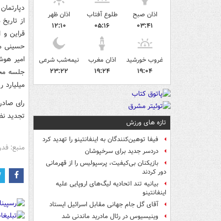
دپارتمان
اذان صبح
طلوع آفتاب
اذان ظهر
۱۲:۱۰
۰۵:۱۶
۰۳:۴۱
قراین و 
امیر هوش
غروب خورشید
اذان مغرب
نیمه‌شب شرعی
۲۳:۲۲
۱۹:۲۴
۱۹:۰۴
جلسه محر
میلیارد 
تجدید نظ
تازه های ورزش
فیفا توهین‌کنندگان به اینفانتینو را تهدید کرد
منبع: فدر
دردسر جدید برای سرخپوشان
بازیکنان بی‌کیفیت، پرسپولیس را از قهرمانی
دور کردند
بیانیه تند اتحادیه لیگ‌های اروپایی علیه
اینفانتینو
آقای گل جام جهانی مقابل اسرائیل ایستاد
وینیسیوس در رئال مادرید ماندنی شد