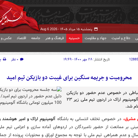
پنجشنبه ۱۵ مرداد ۱۴۰۵ -
Aug 6 2026
ی
دفاع و امنیت
جهاد و مقاومت
حسینیه
فرهنگ و هنر
جامعه
اقتصاد
عکس و ف
1288
تاریخ انتشار:
۲۸ مهر ۱۴۰۰ - ۱۹:۴۹
۰ نظر
چ
محرومیت و جریمه سنگین برای غیبت دو بازیکن تیم امید
ضباطی در خصوص عدم حضور دو بازیکن
باشگاه آلومینیوم اراک در اردوی تیم ملی زیر ۲۳
ام شد.
 مشرق،
در خصوص تخلف انتسابی به باشگاه
آلومینیوم اراک و امیر هوشمند 
نی بر ممانعت از حضور نامبردگان در اردوهای آماده سازی و اعزامی تیم ملی
ر ۲۳ سال و عدم همراهی تیم ملی با توجه به مجموع اوراق و محتویات پرونده از جم