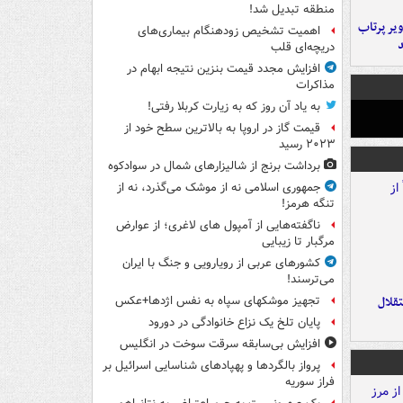
منطقه تبدیل شد!
یر پرتاب
اهمیت تشخیص زودهنگام بیماری‌های
دریچه‌ای قلب
افزایش مجدد قیمت بنزین نتیجه ابهام در
مذاکرات
به یاد آن روز که به زیارت کربلا رفتی!
قیمت گاز در اروپا به بالاترین سطح خود از
۲۰۲۳ رسید
برداشت برنج از شالیزارهای شمال در سوادکوه
جمهوری اسلامی نه از موشک می‌گذرد، نه از
تنگه هرمز!
ناگفته‌هایی از آمپول های لاغری؛ از عوارض
مرگبار تا زیبایی
کشورهای عربی از رویارویی و جنگ با ایران
می‌ترسند!
تقلال
تجهیز موشکهای سپاه به نفس اژدها+عکس
پایان تلخ یک نزاع خانوادگی در دورود
افزایش بی‌سابقه سرقت سوخت در انگلیس
پرواز بالگردها و پهپادهای شناسایی اسرائیل بر
فراز سوریه