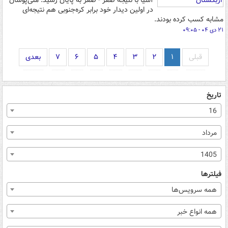
آسیا با نتیجه صفر - صفر به پایان رسید. ملی‌پوشان
در اولین دیدار خود برابر کره‌جنوبی هم نتیجه‌ای
مشابه کسب کرده بودند.
۲۱ دی ۰۴ - ۰۹:۰۵
قبلی
۱
۲
۳
۴
۵
۶
۷
بعدی
تاریخ
16
مرداد
1405
فیلترها
همه سرویس‌ها
همه انواع خبر