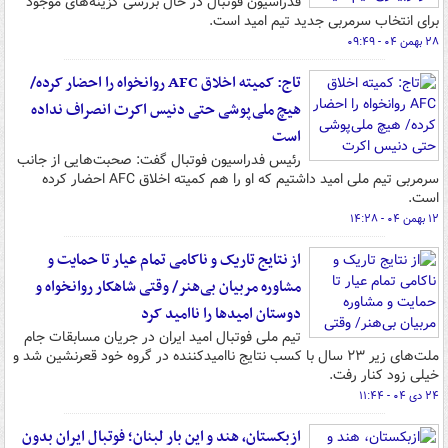
فدراسیون فوتبال در حال بررسی گزینه‌های موجود
برای انتخاب سرمربی جدید تیم امید است.
۲۸ بهمن ۰۴ - ۰۹:۴۹
تاج: کمیته اخلاق AFC روانخواه را احضار کرده/
هیچ ملی‌پوشی حتی دنیس اکرت انصراف نداده
است
رئیس فدراسیون فوتبال گفت: صحبت‌هایی از جانب
سرمربی تیم ملی امید داشتیم که او را هم کمیته اخلاق AFC احضار کرده
است.
۱۲ بهمن ۰۴ - ۱۴:۲۸
از نتایج تاریک و ناکامی تمام عیار تا حمایت و
مشاوره مربیان بی‌هنر/ وقتی شاهکار روانخواه و
دوستان امیدها را ناامید کرد
تیم ملی فوتبال امید ایران در جریان مسابقات جام
ملت‌های زیر ۲۳ سال با کسب نتایج ناامیدکننده در گروه خود قعرنشین شد و
خیلی زود کنار رفت.
۲۴ دی ۰۴ - ۱۱:۴۴
ازبکستان، هند و این بار لبنان؛ فوتبال ایران بدون