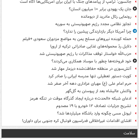
جانسون: ترامپ از پیامدهای جنگ با ایران برای آمریکایی‌ها آگاه است
جان یک یهودی برابر ۱۰ میلیون انسان؟
رونمایی رئال مادرید از دیومانده
تجاوز نظامی مجدد رژیم صهیونیستی به سوریه
چرا آمریکا دیگر بازدارندگی پیشین را ندارد؟
حمله کوبنده نیروهای مسلح یمن به مواضع مزدوران سعودی +فیلم
دلایل ردّ محموله‌های غذایی صادراتی ترکیه از اروپا
حزب‌الله خواستار توقف مذاکرات با رژیم صهیونیستی شد
خود فروخته‌ها چطور با موساد همکاری می‌کردند؟
آتش‌سوزی در منطقه حفاظت‌شده دیزمار مهار شد
کویت دستور تعطیلی تنها مدرسه ایرانی را صادر کرد
حرم امام علی (ع) مهیای عزاداری دهه آخر صفر شد
واکنش عالیشاه بعد از پیوستن به گل‌گهر
ادعای شبکه «الحدث» درباره ایجاد گذرگاه موقت در تنگه هرمز
تشریح جزئیات تصادف ۱۲ خودرو با ۱۹ مصدوم
لیونل مسی چگونه وارد باشگاه میلیاردها شد؟
افشای اقدامات غیراخلاقی فدراسیون فوتبال کره جنوبی برای داوران!
سلامت