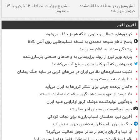
تصادف مرگبار در محور اهواز–شوش ۲
آتش‌سوزی در منطقه حفاظت‌شده
تشریح جزئیات تصادف ۱۲ خودرو با ۱۹
پا
دیزمار مهار شد
مصدوم
آخرین اخبار
کریدورهای شمالی و جنوبی تنگه هرمز حذف می‌شوند
پاسخ قاطع ملیحه محمدی به نسخه تسلیم‌طلبی روی آنتن BBC
پرشدگی سدها به ۵۸درصد رسید
بازدید وزیر نیرو از روند برق‌رسانی به واحدهای صنعتی بازسازی‌شده
زنجیرهایی که آمریکا را به زیر سطح آب می‌کشند!
تثبیت دستاوردهای نظامی ایران در مرزهای غربی در سایه جنگ رمضان
دانا وایت به بن‌بست رسید
«کمانِ پرنده» چینی برای شکار کروزها به ایران می‌آید
۷۰ درصد از صهیونیست‌ها نگران سلامت انتخابات هستند
یاوه‌گویی تولیدکننده موشک کروز اوکراینی علیه ایران
حرم امیرالمومنین محیای آخر صفر شد
آخرین نبرد «داستان اسباب‌بازی» برای نجات کودکی
جنگ با ایران، آمریکا را به دشمن جهان تبدیل کرد
آیا تینا پاکروان بازهم از ساترا مجوز فعالیت می‌گیرد؟
رقم فسخ قرارداد رضاییان با استقلال فقط ۱۰۰میلیون تومان!