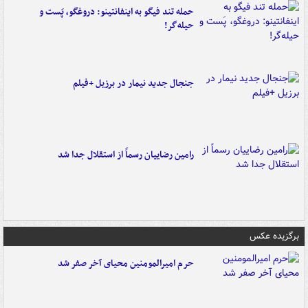
حمله تند فیگو به اینفانتینو: دروغگو، پَست‌ و
حیله‌گر!
جنجال جدید نیمار در برزیل +فیلم
رامین رضاییان رسماً از استقلال جدا شد
برگزیده عکس
حرم امیرالمومنین محیای آخر صفر شد