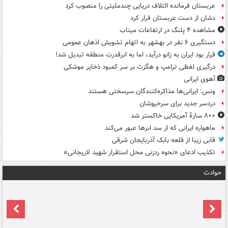
عربستان فرمانده ائتلاف دریایی چندملیتی را منصوب کرد
دشان از دست عربستان فرار کرد
مشاهده ۴ پلنگ در ارتفاعات میناب
دستگیری ۶ نفر در بهشهر به اتهام تشویش اذهان عمومی
قرار بود ایران به زانو درآید، اما به ابرقدرت منطقه تبدیل شد!
درگیری لفظی ترامپ و هگزث بر سر کمبود ذخایر موشکی
آهوی ایرانی
ونس: ایرانی‌ها مذاکره‌کنندگان سرسختی هستند
دردسر جدید برای سرخپوشان
۸۰۰ سازۀ آمریکایی خاکستر شد
ماهواره ایرانی که از سد ابرها عبور می‌کند
قابی زیبا از قلعه بابک آذربایجان شرقی
تکذیب ادعای «نحوه ردزنی محل استقرار شهید لاریجانی»
حوادث