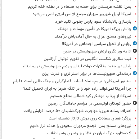
یمن: نقشه عربستان برای حمله به صنعاء را در نطفه خفه کردیم
آمریکا اوایل شهریور میزبان مجمع آژانس انرژی اتمی می‌شود
بازسازی پالایشگاه سوم پارس جنوبی کلید خورد
چالش بزرگ آمریکا در تأمین مهمات و موشک
نیروهای مسلح عراق به حال آماده‌باش درآمدند
روایتی از تحول سیاسی اجتماعی در آمریکا!
ادامه ویرانگری ارتش صهیونیستی در جنین
ثبت سالروز شکست انگلیس در تقویم فوتبال آرژانتین
پایان دور جدید مذاکرات دولت لبنان و رژیم صهیونیستی در رم ایتالیا
درماندگی صهیونیست‌ها در برابر استراتژی و قدرت ایران
سناتور آمریکایی: ترامپ نماد فساد، اقتدارگرایی و جنگ طلبی است +فیلم
چرا آمریکا نمی‌تواند اراده خود را در تنگه هرمز به ایران تحمیل کند؟
آمریکا: از پرتاب موشکی کره شمالی مطلع هستیم
حضور کودکان اوتیسمی در مراسم جاماندگان اربعین
اعتراف رسانه عبری: مهاجرت شهرک‌نشینان ۵۰ درصد افزایش یافت
برزگر: همای سعادت روی دوش تارتار نشسته است
نیروهای مسلح یمن: تجمع مزدوران سعودی را هدف قرار دادیم
۶ دستاورد بزرگ ایران در ۱۶۰ روز رهبری رهبر انقلاب