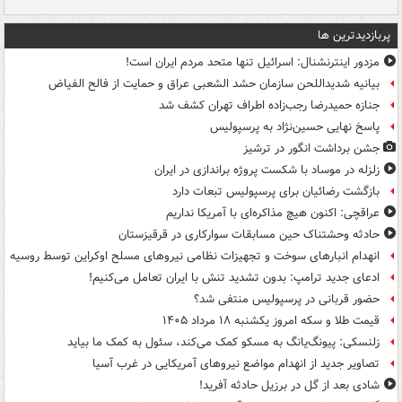
پربازدیدترین ها
مزدور اینترنشنال: اسرائیل تنها متحد مردم ایران است!
بیانیه شدیداللحن سازمان حشد الشعبی عراق و حمایت از فالح الفیاض
جنازه حمیدرضا رجب‌زاده اطراف تهران کشف شد
پاسخ نهایی حسین‌نژاد به پرسپولیس
جشن برداشت انگور در ترشیز
زلزله در موساد با شکست پروژه براندازی در ایران
بازگشت رضائیان برای پرسپولیس تبعات دارد
عراقچی: اکنون هیچ مذاکره‌ای با آمریکا نداریم
حادثه وحشتناک حین مسابقات سوارکاری در قرقیزستان
انهدام انبارهای سوخت و تجهیزات نظامی نیروهای مسلح اوکراین توسط روسیه
ادعای جدید ترامپ: بدون تشدید تنش با ایران تعامل می‌کنیم!
حضور قربانی در پرسپولیس منتفی شد؟
قیمت طلا و سکه امروز یکشنبه ۱۸ مرداد ۱۴۰۵
زلنسکی: پیونگ‌یانگ به مسکو کمک می‌کند، سئول به کمک ما بیاید
تصاویر جدید از انهدام مواضع نیروهای آمریکایی در غرب آسیا
شادی بعد از گل در برزیل حادثه آفرید!