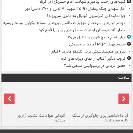
کتیبه‌های رحلت پیامبر و شهادت امام حسن(ع) در کربلا
آمار شهدای جنگ رمضان؛ ۳۵۱۹ شهید، ۵۱۷ زن و ۲۷۰ دانش‌آموز
چرا نمایندگان فدراسیون فوتبال به مالزی نمی‌روند؟
انهدام انبارهای سوخت و تجهیزات نظامی نیروهای مسلح اوکراین توسط روسیه
انصارالله: عربستان اینترنت ساحل غربی یمن را قطع کرد
ایران تمام خلیج فارس را کنترل می‌کند!
سقوط پهپاد MQ-۹ آمریکا در جیبوتی
پیروزی منچسترسیتی برابر اتلتیکو مادرید +فیلم
غروب دلگیر آفتاب از نمای ویرانه‌های غزه
حضور قربانی در پرسپولیس منتفی شد؟
سلامت
آیا ماءالشعیر برای جلوگیری از سنگ
آلودگی هوا باعث تشدید آرتروز
حذ
کلیه مفید است
می‌شود
کل