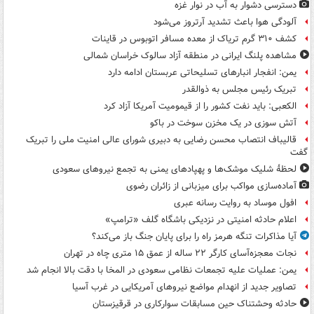
دسترسی دشوار به آب در نوار غزه
آلودگی هوا باعث تشدید آرتروز می‌شود
کشف ۳۱۰ گرم تریاک از معده مسافر اتوبوس در قاینات
مشاهده پلنگ ایرانی در منطقه آزاد سالوک خراسان شمالی
یمن: انفجار انبارهای تسلیحاتی عربستان ادامه دارد
تبریک رئیس مجلس به ذوالقدر
الکعبی: باید نفت کشور را از قیمومیت آمریکا آزاد کرد
آتش سوزی در یک مخزن سوخت در باکو
قالیباف انتصاب محسن رضایی به دبیری شورای عالی امنیت ملی را تبریک
گفت
لحظۀ شلیک موشک‌ها و پهپادهای یمنی به تجمع نیروهای سعودی
آماده‌سازی مواکب برای میزبانی از زائران رضوی
افول موساد به روایت رسانه عبری
اعلام حادثه امنیتی در نزدیکی باشگاه گلف «ترامپ»
آیا مذاکرات تنگه هرمز راه را برای پایان جنگ باز می‌کند؟
نجات معجزه‌آسای کارگر ۲۲ ساله از عمق ۱۵ متری چاه در تهران
یمن: عملیات علیه تجمعات نظامی سعودی در المخا با دقت بالا انجام شد
تصاویر جدید از انهدام مواضع نیروهای آمریکایی در غرب آسیا
حادثه وحشتناک حین مسابقات سوارکاری در قرقیزستان