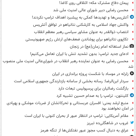
پیمان دفاع مشترک مکه؛ ائتلافی روی کاغذ!
محسن رضایی دبیر شورای عالی امنیت ملی شد
آتش‌بس‌ها و تهدیدها کمکی به پیشبرد اهداف ترامپ نکردند!
واکنش جهاد اسلامی به کارشکنی نتانیاهو در توافق آتش‌بس
انتصاب ذوالقدر به عنوان مشاور سیاسی رهبر معظم انقلاب
تکاپوی نتانیاهو برای پوشاندن ضعف‌های ارتش رژیم صهیونیستی
نماز استغاثه امام زمان(عج) در زنجان
ادعای جدید ترامپ: بدون تشدید تنش با ایران تعامل می‌کنیم!
محسن رضایی به عنوان نماینده رهبر انقلاب در شورای‌عالی امنیت ملی منصوب
شد
زلزله در موساد با شکست پروژه براندازی در ایران
سردار ابن‌الرضا: رسانه بخشی از سامانه بازدارندگی جمهوری اسلامی است
بازگشت رضائیان برای پرسپولیس تبعات دارد
کلینتون، ترامپ را به صدام حسین تشبیه کرد
منبع ارشد یمنی: افسران عربستانی و تحرکاتشان از ضربات موشکی و پهپادی
در امان نخواهند بود
مقام آمریکایی: ترامپ در انتظار عبور از بحران کنونی با ایران است
غروب در شاهگلی‌ده تبریز
عراق به دنبال کسب مجوز عبور نفتکش‌ها از تنگه هرمز