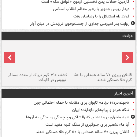
گاردین: حملات یمن نخستین آزمون «توافق مکه» است
دیدار رییس جمهور با رهبر معظم انقلاب اسلامی
فولاد راه استقلال را با رضاییان رفت
روایت پدر امیرعلی جداوی از جست‌وجوی فرزندش در میان آوار
حوادث
قاتلان پیرزن ۷۰ ساله همدانی با ۵۰
کشف ۳۱۰ گرم تریاک از معده مسافر
گرم طلا دستگیر شدند
اتوبوس در قاینات
عمق ۱۵ م
آخرین اخبار
«جهنم‌دره»؛ برنامه تایوان برای مقابله با حمله احتمالی چین
تنگه هرمز و پیام‌های بازدارنده ایران
همه ماجرای پرونده‌های کثیرالشاکی و پیچیدگی رسیدگی به آن‌ها
آیا ماءالشعیر برای جلوگیری از سنگ کلیه مفید است
قاتلان پیرزن ۷۰ ساله همدانی با ۵۰ گرم طلا دستگیر شدند