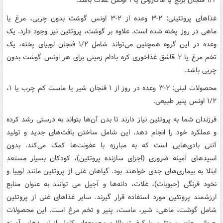
۱/۲ فنجان برنج یا ماکارونی یا ۱ اونس غلات باشد.
غذاهای پروتئینی: ۲-۳ وعده از ۲-۳ اونس گوشت بدون چربی، مرغ یا
ماهی در روز پخته شده است. علاوه بر گوشت، پروتئین نیز وجود دارد. یک
وعده در این گروه همچنین می‌تواند شامل ۱/۲ فنجان لوبیای پخته، یک
تخم مرغ یا ۲ قاشق غذاخوری کره بادام زمینی برای هر اونس گوشت بدون
چربی باشد.
محصولات لبنی: ۲-۳ وعده در روز از ۱ فنجان شیر یا ماست کم چرب یا ۱،
۱/۲ اونس پنیر طبیعی.
فرزندان شما به پروتئین نیاز دارند تا بدن آن‌ها بتواند به درستی رشد کرده
و عملکرد خود را انجام دهد. این شامل ساختن بافت‌های جدید و تولید
آنتی بادی‌هایی است که به مبارزه با عفونت‌ها کمک می‌کند. بدون
اسیدهای آمینه ضروری (اجزای سازنده پروتئین)، کودکان بسیار مستعد
ابتلا به بیماری‌های جدی خواهند بود. گیاهان غنی از پروتئین مانند لوبیا و
نخود فرنگی (حبوبات)، غلات، دانه‌ها و آجیل می توانند به عنوان منابع
ارزشمند پروتئین مورد استفاده قرار گیرند. سایر غذاهای غنی از پروتئین
شامل گوشت، ماهی، شیر، ماست، پنیر و تخم مرغ است. این محصولات
حیوانی حاوی پروتئین با کیفیت بالا و مجموعه‌ای کامل از اسیدهای آمینه