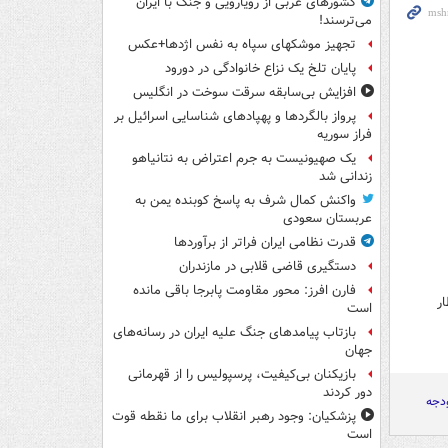
کشورهای عربی از رویارویی و جنگ با ایران
می‌ترسند!
تجهیز موشکهای سپاه به نفس اژدها+عکس
پایان تلخ یک نزاع خانوادگی در دورود
افزایش بی‌سابقه سرقت سوخت در انگلیس
پرواز بالگردها و پهپادهای شناسایی اسرائیل بر
فراز سوریه
یک صهیونیست به جرم اعتراض به نتانیاهو
زندانی شد
واکنش کمال شرف به پاسخ کوبنده یمن به
عربستان سعودی
قدرت نظامی ایران فراتر از برآوردها
دستگیری قاضی قلابی در مازندران
فارن افرز: محور مقاومت پابرجا باقی مانده
ار
است
بازتاب پیامدهای جنگ علیه ایران در رسانه‌های
جهان
بازیکنان بی‌کیفیت، پرسپولیس را از قهرمانی
دور کردند
ودجه
پزشکیان: وجود رهبر انقلاب برای ما نقطه قوت
است