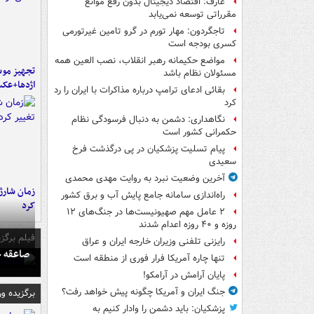
عارف: اقتصاد دیجیتال بدون رفع موانع
مقرراتی توسعه نمی‌یابد
تاجگردون: مهار تورم در گرو تامین غیرتورمی
کسری بودجه است
مواضع حکیمانه رهبر انقلاب، نصب العین همه
تجهیز موش
مسئولان نظام باشد
اژدها+عک
بقائی ادعای ترامپ درباره مذاکرات با ایران را رد
کرد
نگاهداری: دشمن به دنبال فرسودگی نظام
حکمرانی کشور است
پیام تسلیت پزشکیان در پی درگذشت فرخ
سعیدی
آخرین وضعیت نبرد به روایت مهدی محمدی
زمان شارژ 
راه‌اندازی سامانه جامع پایش آب و برق کشور
کرد
۲ عامل مهم صهیونیست‌ها در جنگ‌های ۱۲
روزه و ۴۰ روزه اعدام شدند
فیلم برگزی
رایزنی تلفنی وزیران خارجه ایران و عراق
صاعقه ج
تنها چاره آمریکا فرار فوری از منطقه است
پایان آرامش در آرامکو!
جنگ ایران و آمریکا چگونه پیش خواهد رفت؟
برگزیده و
پزشکیان: باید دشمن را وادار کنیم به