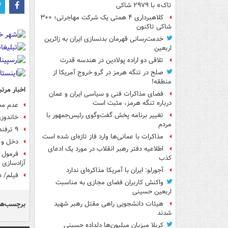
تاک» با ۲۹۷۹ شاکی
کلاهبرداری ۴ همتی یک شرکت مهاجرتی؛ ۳۰۰
شاکی تاکنون
خدمت‌رسانی قهرمان بدنسازی ایران به زائرین
اربعین
تلاقی دو اراده پولادین در هندسه قدرت
صلح در تنگه هرمز در گرو خروج آمریکا از
منطقه!
اخبار مرتب
فضای مذاکرات فنی و سیاسی ایران و عمان
درباره تنگه هرمز، مثبت است
عدم مح
تغییر برنامه پخش گفت‌وگوی رئیس‌جمهور با
خاندوزی: گزار
مردم
۹ ترفند حفظ حقوق‌های نجومی در دولت روحانی
مذاکرات با عمانی‌ها وارد فاز تازه‌ای شده است
دخل و 
اطلاعیه دفتر رهبر انقلاب در مورد یک ادعای
کذب
آزادسازی و
آجورلو: ایران با آمریکا مذاکره‌ای ندارد
فیلم/ د
واکنش کاربران فضای مجازی به مناسبت
اربعین حسینی
برچسب‌ها
هیئات دانشجویی راهی مقتل رهبر شهید
شدند
کربلا میزبان میلیون‌ها دلداده حسینی