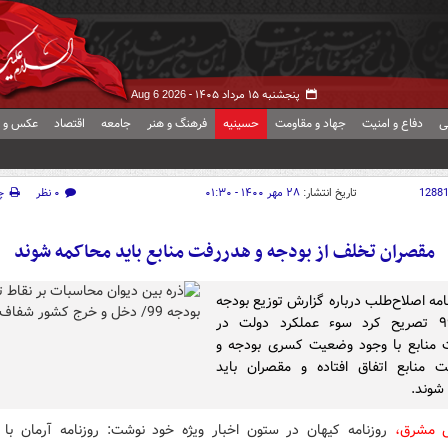
پنجشنبه ۱۵ مرداد ۱۴۰۵ -
Aug 6 2026
ی
دفاع و امنیت
جهاد و مقاومت
حسینیه
فرهنگ و هنر
جامعه
اقتصاد
عکس و ف
1288
تاریخ انتشار:
۲۸ مهر ۱۴۰۰ - ۰۱:۳۰
۰ نظر
چ
مقصران تخلف از بودجه و هدررفت منابع باید محاکمه شوند
امه اصلاح‌طلب درباره گزارش توزیع بودجه
سال ۹۹ تصریح کرد سوء عملکرد دولت در
 منابع با وجود وضعیت کسری بودجه و
 منابع اتفاق افتاده و مقصران باید
شوند.
ش مشرق،
روزنامه کیهان در ستون اخبار ویژه خود نوشت: روزنامه آرمان با ا