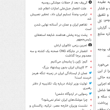
ه عقیده
کی‌یف بعد از حملات موشکی روسیه
 و فشار
علت انفجار جبل‌علی امارات اعلام شد
 اجرایی، بررسی و تلفیق
ترامپ وعدۀ تسلیم ایران داد، تحقیر نصیبش
شد
بیش از ۶۸۰۰ گزارش حسابرسی و عملکرد تبصره‌های ماده واحده قانون بودجه سال ۱۳۹۹ کل
تفاهم ایران و عمان در آستانه نهایی شدن
و حقوقی، گزارش
است
ه منابع
پشت پرده پخش هدفمند شایعه استعفای
رئیس‌جمهور
تمرین رزمی تکاوران ارتش
ف بودجه
انفجار در جایگاه CNG صحنه یک کشته و سه
.
مصدوم برجا گذاشت
کیم: ژاپن را پشیمان می‌کنیم
ر به چشم می‌خورد
۳ کاپیتان ایران بدون پیشنهاد بزرگ
 از این
عمان از ایستادگی ایران در زمینه تنگه هرمز
ده حاکی
خرسند است!
ه اجرایی
توئیت وزیر ارشاد درباره یک تکذیبیه از دفتر
رهبری
ها شامل
رسوایی در اردوگاه دشمن!
 سکه و
چرا موشک‌های ایران تمام نمی‌شود؟
قوقی، پرداخت
نشست وزیران خارجه مصر، ترکیه، پاکستان و
ایت سقف