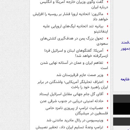
گفت وگوی وزیران خارجه آمریکا و انگلیس
درباره ایران
ماکرون: اتحادیه اروپا فشار بر روسیه را افزایش
خواهد داد
بیانیه تند اتحادیه لیگ‌های اروپایی علیه
اینفانتینو
تحول بزرگ یمن در هدف‌گیری کشتی‌های
سعودی
آمریکا: گفتگوهای لبنان و اسرائیل فردا
ازسرگرفته خواهد شد!
تفاهم ایران و عمان در آستانه نهایی شدن
است
وزیر صمت عازم قرقیزستان شد
ایعه
اعتراف تحلیلگر آمریکایی؛ واشنگتن در برابر
ایران راهبرد خود را باخت
آقای گل جام جهانی مقابل اسرائیل ایستاد
حادثه امنیتی دریایی در جنوب شرقی عدن
عصبانیت ترامپ از پیروزی نامزد حامی
فلسطین در میشیگان
وینیسیوس در رئال مادرید ماندنی شد
ترامپ وعدۀ تسلیم ایران داد، تحقیر نصیبش