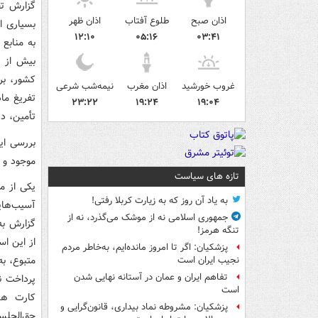
گزارش تخ
اذان صبح
طلوع آفتاب
اذان ظهر
بسیاری ا
۱۲:۱۰
۰۵:۱۶
۰۳:۴۱
غروب خورشید
اذان مغرب
نیمه‌شب شرعی
تفریغ ما
۲۳:۲۲
۱۹:۲۴
۱۹:۰۴
تأمین، در
بررسی ای
موجود و 
تازه های سیاست
به یاد آن روز که به زیارت کربلا رفتی!
آسیب‌های
جمهوری اسلامی نه از موشک می‌گذرد، نه از
گزارش به
تنگه هرمز!
از این اس
پزشکیان: اگر تا امروز مانده‌ایم، به‌خاطر مردم
متبوع، ب
نجیب ایران است
تفاهم ایران و عمان در آستانه نهایی شدن
پرداخت 
است
پزشکیان: مشروطه نماد بیداری، قانون‌گرایی و
حق‌الجلس