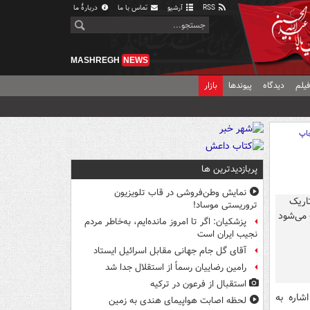
RSS
آرشیو
تماس با ما
دربارهٔ ما
MASHREGH
NEWS
یلم
دیدگاه
پیوندها
بازار
اپ
پربازدیدترین ها
نمایش وطن‌فروشی در قاب تلویزیون
تروریستی موساد!
پزشکیان: اگر تا امروز مانده‌ایم، به‌خاطر مردم
نجیب ایران است
آقای گل جام جهانی مقابل اسرائیل ایستاد
رامین رضاییان رسماً از استقلال جدا شد
استقبال از فرعون در ترکیه
شاره به
لحظه اصابت هواپیمای هندی به زمین