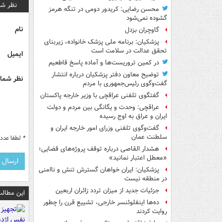
نظر شم
محسن رضایی: کریدور دومی در تنگه هرمز
گشوده نمی‌شود
نام
گاوچران بزدل
پزشکیان: برنامه ملی پزشک خانواده، زیربنای
تحقق عدالت در سلامت است
ایمیل
در کمین تروریست‌ها و آماده پاسخ قاطعیم
توضیح معاون دفتر پزشکیان درباره انتشار
نظر شما 
گفت‌وگوی رئیس‌جمهوری با مردم
گفتگوی تلفنی عراقچی با وزیر خارجه پاکستان
عراقچی: وحدت و یگانگی بین مردم و دولت
ایران و عراق به اوج رسیده
گفت‌وگوی تلفنی وزرای امور خارجه ایران و
سلطنت عمان
*
لطفا عدد م
هشدار القاصی درباره توقف پروژه‌های قضایی؛
«معطل اعتبار نمانید»
پزشکیان: ایران خواهان گسترش تنش و ناامنی
در منطقه نیست
جزئیات جدید از میزان تردد زائران اربعین
این مطالب
ده‌ها اینفلوئنسر خارجی، تشییع قرن را چطور
روایت کردند