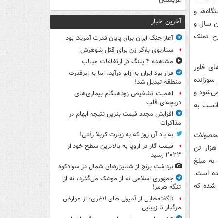
عربستان
اه‌ها و
آخرین اخبار
ن سال و
رح تملک
آغاز جنگ ایران برای پایان قدرت آمریکا بود
سناریوی بلاگر زن برای قتل شوهرش
مشاهده ۴ پلنگ در ارتفاعات میناب
ای فلور
قرار بود ایران به زانو درآید، اما به ابرقدرت
 از این گاز سوزانده
منطقه تبدیل شد!
دود می‌شود و
اهمیت تشخیص زودهنگام بیماری‌های
دریچه‌ای قلب
انست به
افزایش مجدد قیمت بنزین نتیجه ابهام در
مذاکرات
محصولات
به یاد آن روز که به زیارت کربلا رفتی!
قیمت گاز در اروپا به بالاترین سطح خود از
 حاصل از گازهای همراه شامل ۱/۲۵۹ میلیون فوت مکعب گاز سبک؛ ۴/۷۳۲ هزار تن
۲۰۲۳ رسید
زانه به مبلغ
برداشت برنج از شالیزارهای شمال در سوادکوه
و سالیانه ۶۵ میلیارد یورو (قیمت صادراتی) در سال ۱۳۹۹ شده است.
جمهوری اسلامی نه از موشک می‌گذرد، نه از
 شده که
تنگه هرمز!
ناگفته‌هایی از آمپول های لاغری؛ از عوارض
مرگبار تا زیبایی