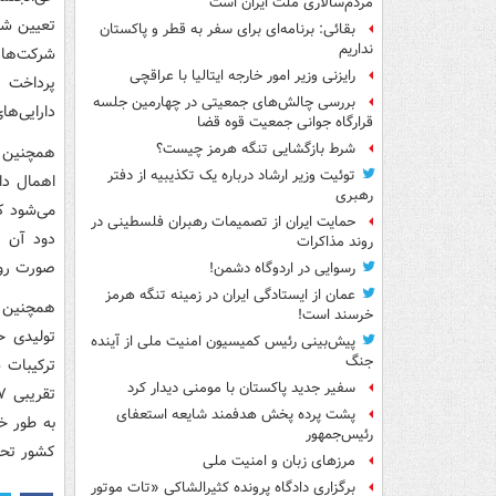
مردم‌سالاری ملت ایران است
تعیین شد
بقائی: برنامه‌ای برای سفر به قطر و پاکستان
نداریم
شرکت‌ها،
رایزنی وزیر امور خارجه ایتالیا با عراقچی
پرداخت پ
بررسی چالش‌های جمعیتی در چهارمین جلسه
دارایی‌ها
قرارگاه جوانی جمعیت قوه قضا
شرط بازگشایی تنگه هرمز چیست؟
همچنین م
توئیت وزیر ارشاد درباره یک تکذیبیه از دفتر
رهبری
حمایت ایران از تصمیمات رهبران فلسطینی در
دود آن ه
روند مذاکرات
صورت روز
رسوایی در اردوگاه دشمن!
عمان از ایستادگی ایران در زمینه تنگه هرمز
همچنین ع
خرسند است!
پیش‌بینی رئیس کمیسیون امنیت ملی از آینده
جنگ
سفیر جدید پاکستان با مومنی دیدار کرد
پشت پرده پخش هدفمند شایعه استعفای
به طور خ
رئیس‌جمهور
کشور تحت
مرزهای زبان و امنیت ملی
برگزاری دادگاه پرونده کثیرالشاکی «تات موتور