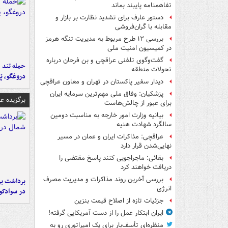
تفاهم‎نامه پایبند بماند
دستور عارف برای تشدید نظارت بر بازار و
مقابله با گران‌فروشی
بررسی ۱۲ طرح مربوط به مدیریت تنگه هرمز
در کمیسیون امنیت ملی
گفت‌وگوی تلفنی عراقچی و بن فرحان درباره
حمله تند ف
تحولات منطقه
دروغگو، پَ
دیدار سفیر پاکستان در تهران و معاون عراقچی
پزشکیان: وفاق ملی مهم‌ترین سرمایه ایران
برگزیده 
برای عبور از چالش‌هاست
بیانیه وزارت امور خارجه به مناسبت دومین
سالگرد شهادت هنیه
عراقچی: مذاکرات ایران و عمان در مسیر
نهایی‌شدن قرار دارد
بقائی: ماجراجویی کنند پاسخ مقتضی را
دریافت خواهند کرد
بررسی آخرین روند مذاکرات و مدیریت مصرف
برداشت بر
انرژی
در سوادکو
جزئیات تازه از اصلاح قیمت بنزین
ایران ابتکار عمل را از دست آمریکایی‌ گرفته!
منظره‌ای تأسف‌بار برای یک امپراتوری رو به