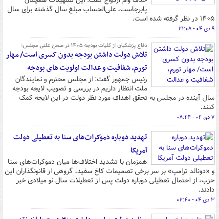
حذف وام ازدواج گفت: این تسهیلات همچنان
پابرجاست، علی‌الحساب مبلغ سال گذشته برای سال
۱۴۰۵ در نظر گرفته شده است.
۹ دی ۰۴ - ۲۱:۰۸
دفاع پزشکیان از کلیات بودجه ۱۴۰۵ در صحن علنی مجلس؛
تلاش دولت داشتن بودجه بدون کسری است/ مهار
تورم، شفافیت و عدالت اولویت های بودجه
رئیس جمهور گفت: از مجلس محترم و نمایندگان
ملت انتظار داریم در بررسی و تصویب لایجه بودجه
سال آینده در مجلس به تحقق اهداف مورد نظر دولت در این لایحه کمک
کنند.
۷ دی ۰۴ - ۰۸:۴۴
تهدید دوباره دموکرات‌های سنا به تعطیلی دولت
آمریکا
همزمان با تشدید اختلاف‌ها میان دموکرات‌های سنا
و «دونالد ترامپ» بر سر برخی تصمیمات کاخ سفید، گروهی از قانونگذاران این
حزب، از احتمال تعطیلی دوباره دولت پس از تعطیلات سال نو میلادی خبر
دادند.
۳ دی ۰۴ - ۰۲:۴۰