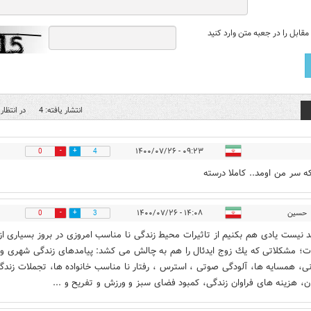
قابل را در جعبه متن وارد کنید
انتشار یافته: 4
در انتظار 
۰۹:۲۳ - ۱۴۰۰/۰۷/۲۶
0
4
که سر من اومد.. کاملا درسته
حسين
۱۴:۰۸ - ۱۴۰۰/۰۷/۲۶
0
3
بد نيست يادى هم بكنيم از تاثيرات محيط زندگى نا مناسب امروزى در بروز بسيارى از
؛ مشكلاتى كه يك زوج ايدئال را هم به چالش مى كشد: پيامدهاى زندگى شهرى و
انى، همسايه ها، آلودگى صوتى ، استرس ، رفتار نا مناسب خانواده ها، تجملات زندگ
ان، هزينه هاى فراوان زندگى، كمبود فضاى سبز و ورزش و تفريح و ...