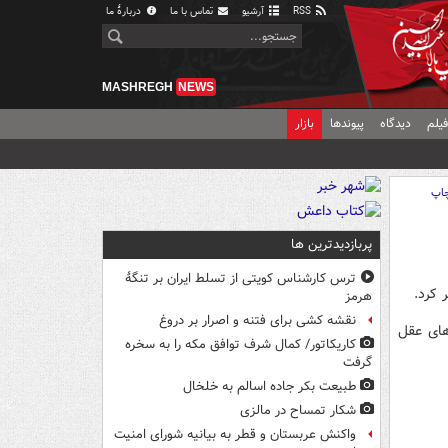
RSS
آرشیو
تماس با ما
دربارهٔ ما
MASHREGH
NEWS
یلم
دیدگاه
پیوندها
بازار
اپ
پربازدیدترین ها
ترس کارشناس کویتی از تسلط ایران بر تنگۀ
هرمز
نقشه کشی برای فتنه و اصرار بر دروغ
های عقل
کاریکاتور/ کمال شرف توافق مکه را به سخره
گرفت
طبیعت بکر جاده اسالم به خلخال
شکار تمساح در مالزی
واکنش عربستان و قطر به بیانیه شورای امنیت