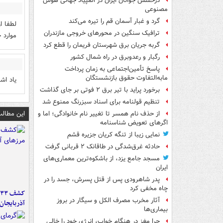
درخشش جوانان ایران در المپیاد جهانی هوش
مصنوعی
گرد و غبار آسمان قم را تیره می‌کند
لطفا ا
ترافیک سنگین در محورهای خروجی مازندران
موارد 
گربه جریان برق شهرستان فریمان را قطع کرد
رگبار و رعدوبرق در راه شمال کشور
پاسخ تأمین‌اجتماعی به زمان پرداخت
مابه‌التفاوت حقوق بازنشستگان
یاد اش
برخورد پراید با تیر برق ۲ فوتی بر جای گذاشت
تنظیم قولنامه برای اسناد سبزرنگ ممنوع شد
این مطالب
از حذف نام همسر تا تغییر نام خانوادگی؛ اما و
اگرهای تعویض شناسنامه
نمایی زیبا از تنگه کریان جزیره قشم
حادثه غرق‌شدگی در طاقانک ۲ قربانی گرفت
مسجد جامع یزد، از باشکوه‌ترین معماری‌های
ایران
پدر شاهرودی پس از قتل پسرش، جسد را در
چاه مخفی کرد
آثار مخرب مصرف الکل و سیگار در بروز
آذربایجان
بیماری‌ها
چرا مغز در هنگام خواب، انرژی خود را خالی