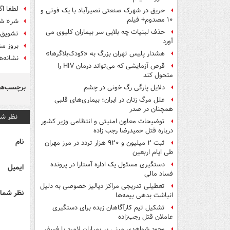
لطفا اگ
حریق در شهرک صنعتی نصیرآباد با یک فوتی و
۱۰ مصدوم+ فیلم
شر« شک
حذف لبنیات چه بلایی سر بیماران کلیوی می
‏‌تشویق
آورد
بروز م
هشدار پلیس تهران بزرگ به «کودک‌بلاگرها»
نشانه‌ه
قرص آزمایشی که می‌تواند درمان HIV را
متحول کند
برچسب‌ها
دلایل پارگی رگ خونی در چشم
علل مرگ زنان در ایران؛ بیماری‌های قلبی
همچنان در صدر
نظر شم
توضیحات معاون امنیتی و انتظامی وزیر کشور
درباره قتل حمیدرضا رجب زاده
نام
ثبت ۲ میلیون و ۹۲۰ هزار تردد در مرز مهران
طی ایام اربعین
دستگیری مسئول یک اداره آستارا در پرونده
ایمیل
فساد مالی
تعطیلی تدریجی مراکز دیالیز خصوصی به دلیل
نظر شما 
انباشت بدهی بیمه‌ها
تشکیل تیم کارآگاهان زبده برای دستگیری
عاملان قتل رجب‌زاده
وجود شواهدی مبنی بر بمباران لامرد با فسفر