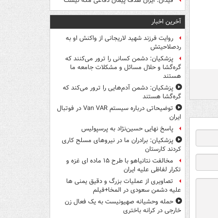
فیدان: ایران هدف پیمان دفاعی مکه نیست
آخرین اخبار
روایت فرزند شهید لاریجانی از واکنش او به
ردصلاحیتش
پزشکیان: دشمن کسانی را ترور می‌کنند که
گره‌گشا و حلال مسائل و مشکلات جامعه ما
هستند
پزشکیان: دشمن آدم‌هایی را ترور می‌کند که
گره‌گشا هستند
توضیحاتی درباره سیستم Van VAR در فوتبال
ایران
پاسخ نهایی حسین‌نژاد به پرسپولیس
پزشکیان: برادران ما در نیروهای مسلح کاری
کردند کارستان
مخالفت نتانیاهو با طرح ۱۵ ماده ای غزه و
تکرار لفاظی علیه ایران
تصاویری از عملیات بزرگ و دقیق یمنی ها
علیه دشمن سعودی در المخا+فیلم
حمله وحشیانه صهیونیست به یک فعال زن
خارجی در کرانه باختری