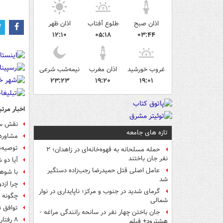
اذان صبح
طلوع آفتاب
اذان ظهر
۱۲:۱۰
۰۵:۱۸
۰۳:۴۴
غروب خورشید
اذان مغرب
نیمه‌شب شرعی
۲۳:۲۳
۱۹:۲۰
۱۹:۰۱
اخبار مرتب
نقش سا
تازه های جامعه
مشاوره
توصیه‌ه
حمله مسلحانه به قهوه‌خانه‌ای در زاهدان؛ ۲
نفر جان باختند
آیا دو 
عامل اصلی قتل حمیدرضا رجب‌زاده دستگیر
با شوهر
شد
چرا ازد
گرمای شدید در جنوب و مرکز؛ ناپایداری در نوار
چگونه 
شمالی
توافق 
جان باختن چهار نفر در سانحه رانندگی مراغه -
۸ رفتار خطرناک آقایون برای زندگی مشترک
هشترود+ فیلم