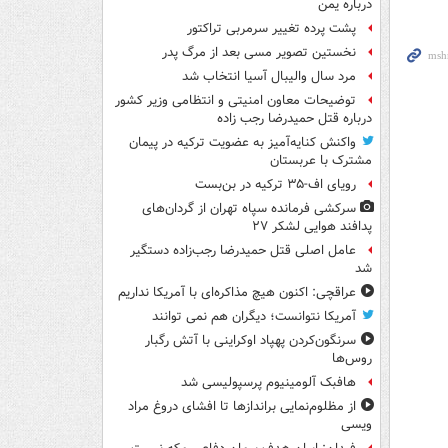
درباره یمن
پشت پرده تغییر سرمربی تراکتور
نخستین تصویر مسی بعد از مرگ پدر
مرد سال والیبال آسیا انتخاب شد
توضیحات معاون امنیتی و انتظامی وزیر کشور
درباره قتل حمیدرضا رجب زاده
واکنش کنایه‌آمیز به عضویت ترکیه در پیمان
مشترک با عربستان
رویای اف-۳۵ ترکیه در بن‌بست
سرکشی فرمانده سپاه تهران از گردان‌های
پدافند هوایی لشکر ۲۷
عامل اصلی قتل حمیدرضا رجب‌زاده دستگیر
شد
عراقچی: اکنون هیچ مذاکره‌ای با آمریکا نداریم
آمریکا نتوانست؛ دیگران هم نمی توانند
سرنگون‌کردن پهپاد اوکراینی با آتش رگبار
روس‌ها
هافبک آلومینیوم پرسپولیسی شد
از مظلوم‌نمایی براندازها تا افشای دروغ مراد
ویسی