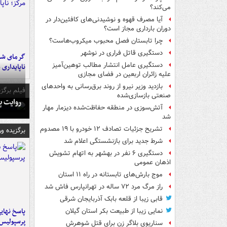
می‌کند؟
آیا مصرف قهوه و نوشیدنی‌های کافئین‌دار در
دوران بارداری مجاز است؟
چرا تابستان فصل محبوب میکروب‌هاست؟
دستگیری قاتل فراری در نوشهر
گرمای شدی
دستگیری عامل انتشار مطالب توهین‌آمیز
ناپایداری 
علیه زائران اربعین در فضای مجازی
بازدید وزیر نیرو از روند برق‌رسانی به واحدهای
فیلم برگزی
صنعتی بازسازی‌شده
روایت پ
آتش‌سوزی در منطقه حفاظت‌شده دیزمار مهار
شد
تشریح جزئیات تصادف ۱۲ خودرو با ۱۹ مصدوم
برگزیده و
شرط جدید برای بازنشستگی اعلام شد
دستگیری ۶ نفر در بهشهر به اتهام تشویش
اذهان عمومی
موج بارش‌های تابستانه در راه ۱۱ استان
راز مرگ مرد ۷۲ ساله در تهرانپارس فاش شد
قابی زیبا از قلعه بابک آذربایجان شرقی
پاسخ نهایی
نمایی زیبا از طبیعت بکر استان گیلان
پرسپولیس
سناریوی بلاگر زن برای قتل شوهرش