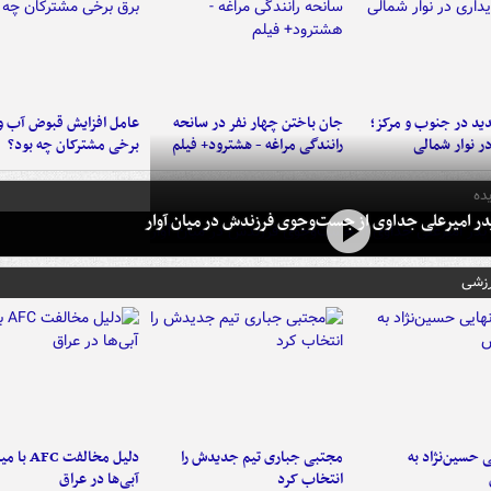
د در جنوب و مرکز؛
جان باختن چهار نفر در سانحه
عامل افزایش قبوض آب و
در نوار شمالی
رانندگی مراغه - هشترود+ فیلم
برخی مشترکان چه بود؟
ده
در امیرعلی جداوی از جست‌وجوی فرزندش در میان آوار
رزشی
 حسین‌نژاد به
مجتبی جباری تیم جدیدش را
دلیل مخالفت FC
انتخاب کرد
آبی‌ها در عراق