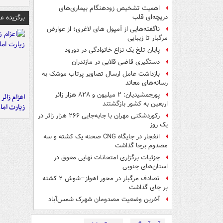
اهمیت تشخیص زودهنگام بیماری‌های
برگزیده 
دریچه‌ای قلب
ناگفته‌هایی از آمپول های لاغری؛ از عوارض
مرگبار تا زیبایی
پایان تلخ یک نزاع خانوادگی در دورود
دستگیری قاضی قلابی در مازندران
بازداشت عامل ارسال تصاویر پرتاب موشک به
رسانه‌های معاند
پورجمشیدیان: ۲ میلیون و ۸۲۸ هزار زائر
اعزام زائر 
اربعین به کشور بازگشتند
زیارت اما
رکوردشکنی مهران با جابه‌جایی ۲۶۶ هزار زائر در
یک روز
انفجار در جایگاه CNG صحنه یک کشته و سه
مصدوم برجا گذاشت
جزئیات برگزاری امتحانات نهایی معوق در
استان‌های جنوبی
تصادف مرگبار در محور اهواز–شوش ۲ کشته
بر جای گذاشت
آخرین وضعیت مصدومان شهرک شمس‌آباد