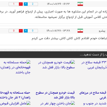
۱۶:۲۲ - ۱۴۰۰/۰۷/۲۶
1
2
راده ای در انجام این مشاوره ها به صورت اجباری، پیش از ازدواج فراهم آورید. در بر
حتی کلاس آموزش قبل از ازدواج برگزار نمیشود متاسفانه.
پیشرو
۱۳:۲۸ - ۱۴۰۰/۰۷/۲۸
0
0
تباهات خودم افتادم کاش کاش کاش بیشتر دقت می کردم
 را از دست ندهید....
کشف ۳۳ قبضه سلاح در مرزهای
قیمت خودرو همچنان در سطوح
حمله مسلحانه به قهوه‌خان
 غربی
بالا؛ بازار قفل شد
زاهدان؛ ۲ نفر جان باختند