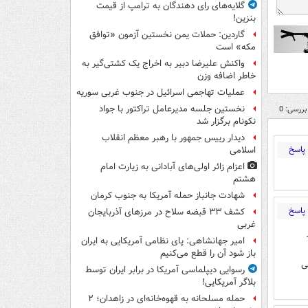
گلایه‌های رای دهندگان به ترامپ از قیمت
بنزین!
گاردین: حملات یمن نخستین آزمون «توافق
مکه» است
واکنش علیرضا دبیر به اخراج یک کشتی‌گیر به
خاطر اضافه وزن
عملیات تهاجمی اسرائیل در جنوب غربی سوریه
نخستین جلسه مدیرعامل تراکتور با جواد
بررسی: 0
نکونام برگزار شد
دیدار رییس جمهور با رهبر معظم انقلاب
پاسخ
اسلامی
اعزام زائر اولی‌های آبادانی به زیارت امام
هشتم
شهادت جانباز حمله آمریکا به جنوب کرمان
پاسخ
کشف ۳۳ قبضه سلاح در مرزهای آذربایجان
غربی
امیر جهانشاهی: پای نظامی آمریکایی به ایران
باز شود آن را قطع می‌کنیم
ى
رسوایی دیپلماسی آمریکا در برابر ایران توسط
بلاگر آمریکایی!
حمله مسلحانه به قهوه‌خانه‌ای در زاهدان؛ ۲