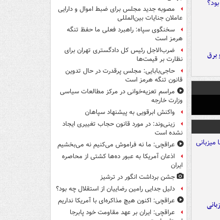
مصوبه جدید مجلس برای ضبط اموال و دارایی
عاملان جنایات بین‌المللی
سخنگوی سپاه: راهبرد فعلی ما حفظ تنگه
هرمز است
ضرب‌الاجل رئیس کل دادگستری تهران برای
 برق
نظارت بر قیمت‌ها
حاجی‌بابایی: مجلس پرقدرت در حال تدوین
قانون تنگه هرمز است
مراسم تعزیه‌خوانی در مرکز مطالعات سیاسی
وزارت خارجه
واکنش ابرقویی به پیشنهاد سپاهان
زینی‌وند: در مورد قانون حجاب تغییری ایجاد
نشده است
عراقچی: ما نه فراموش می‌کنیم نه می‌بخشیم
اذعان آمریکا به عبور ده‌ها کشتی از محاصره
ایران
جشن برداشت انگور در ترشیز
دلیل جدایی رامین رضاییان از استقلال چه بود؟
عراقچی: اکنون هیچ مذاکره‌ای با آمریکا نداریم
A با میزبانی
عراقچی: ایران بر عهد مقاومت خود پابرجا