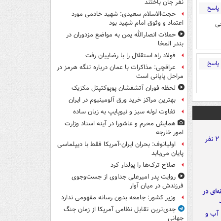
نفر جان باختند
پاسخ
حجت‌الاسلام سعیدی: شهید خادمی مورد
اعتماد و وثوق امام شهید بود
خی
حملات انصارالله یمن به مواضع مزدوران در
بندر المخا
فولاد راه استقلال را با رضاییان رفت
پاسخ
عراقچی: مذاکرات با عمان درباره تنگه هرمز در
مراحل پایانی است
لحظه فوران آتشفشان پوپوکتپتل مکزیک
بهترین مراکز خرید ورق آلومینیوم در ایران
تفاوت لوله سبز و نیوپایپ به زبان ساده
همایش محرم و عاشورا در آینه اسناد وزارت
امور خارجه
اولیانوف: بحران ایران-آمریکا فقط با دیپلماسی
پایان می‌یابد
صلاح ترک‌ها را پولدار کرد
روایت پدر امیرعلی جداوی از جست‌وجوی
فرزندش در میان آوار
ه‌ای در
وزیر کشور: جامعه بدون رسانه مفهومی ندارد
جدی‌ترین تقابل نظامی آمریکا از زمان جنگ
جهانی