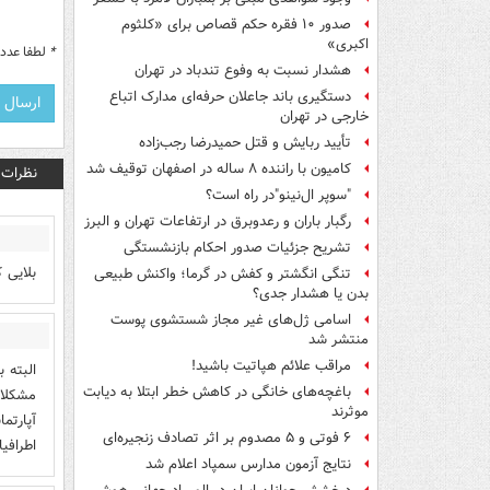
صدور ۱۰ فقره حکم قصاص برای «کلثوم
اکبری»
*
لطفا عدد م
هشدار نسبت به وفوع تندباد در تهران
دستگیری باند جاعلان حرفه‌ای مدارک اتباع
خارجی در تهران
تأیید ربایش و قتل حمیدرضا رجب‌زاده
کامیون با راننده ۸ ساله در اصفهان توقیف شد
نظرات
"سوپر ال‌نینو"در راه است؟
رگبار باران و رعدوبرق در ارتفاعات تهران و البرز
تشریح جزئیات صدور احکام بازنشستگی
بلایی 
تنگی انگشتر و کفش در گرما؛ واکنش طبیعی
بدن یا هشدار جدی؟
اسامی ژل‌های غیر مجاز شستشوی پوست
منتشر شد
مراقب علائم هپاتیت باشید!
البته 
باغچه‌های خانگی در کاهش خطر ابتلا به دیابت
مشكلات
موثرند
آپارتم
۶ فوتی و ۵ مصدوم بر اثر تصادف زنجیره‌ای
اطرافي
نتایج آزمون مدارس سمپاد اعلام شد