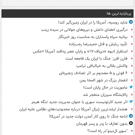
پربازدیدترین ها
شاید روسیه، آمریکا را در ایران زمین‌گیر کند!
درگیری اعضای داعش و نیروهای جولانی در سیده زینب
بیانیه سپاه پاسداران به مناسبت روز خبرنگار
تأیید ربایش و قتل حمیدرضا رجب‌زاده
استقرار انبوه «دی‌اف‑۱۷» و پایان عصر پدافند آمریکا +عکس
فارن افرز: جنگ با ایران یک فاجعه است
واکنش بقائی به خیالبافی ترامپ
۶ فوتی و ۵ مصدوم بر اثر تصادف زنجیره‌ای
انفجار بزرگ در شهر المخا یمن
ماموریت در حال پایان است!
پالایشگاه سیزران منفجر شد
اثر جدید کارتونیست سوری با عنوان مدیریت جدید تنگه هرمز
هشدار ارشدترین ژنرال آمریکا درباره محدودیت‌های نظامی علیه ایران
ادامه جنگ تا روی کار آمدن دولت جدید در آمریکا!
بدون تعارف با پدر و پسر قهرمان
"سوپر ال‌نینو"در راه است؟