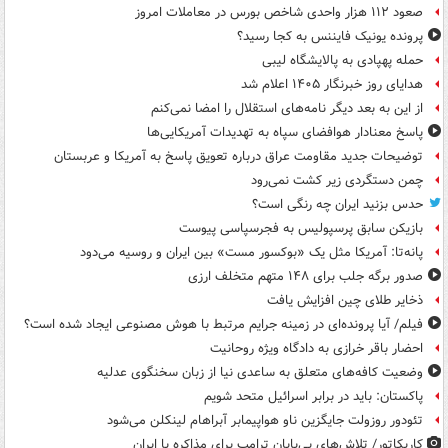
صعود ۱۱۲ هزار واحدی شاخص بورس در معاملات امروز
پرونده یونیک فایننس به کجا رسید؟
حمله پهپادی به پالایشگاه لیبی
هدایای روز خبرنگار ۱۴۰۵ اعلام شد
از این به بعد دیگر نامه‌های استقلال را امضا نمی‌کنم
پاسخ معنادار هوافضای سپاه به تهدیدات آمریکایی‌ها
توضیحات جدید مقاومت عراق درباره تعویق پاسخ به آمریکا و عربستان
چمن دستگردی زیر کشت نمی‌رود
حدس بزنید ایران چه رنگی است؟
بازیکن سابق پرسپولیس به فجرسپاسی پیوست
پانه‌تا: آمریکا مثل یک «بوکسور مست» بین ایران و روسیه می‌دود
صدور برگه جلب برای ۱۴۸ متهم متخلف ارزی
ذخایر طلای چین افزایش یافت
فیلم/ آیا پرونده‌ای در زمینه جرایم مرتبط با هوش مصنوعی ایجاد شده است؟
احضار باقر خرازی به دادگاه ویژه روحانیت
وضعیت کافه‌های متعلق به ساعدی نیا از زبان سخنگوی عدلیه
پاکستان: باید در برابر اسرائیل متحد شویم
تئودور روزولت جایگزین ناو هواپیمابر آبراهام لینکلن می‌شود
کاریکاتور/ تلاش‌های بی‌پایان ترامپ برای مذاکره با ایران