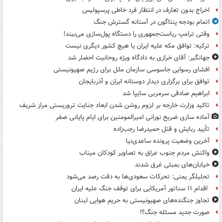
اخراج بدون تعارف در انتظار فرد خاطی پرسپولیس
اتمام بودجه پنتاگون در آستانه گسترش جنگ
وقتی ترامپ ریاست‌جمهوری را دستگاه پول‌سازی می‌بیند!
ترکیه: توافق مکه علیه ایران یا هیچ کشور دیگری نیست
جهانگیر: آقای خرازی به دادگاه ویژه روحانیت احضار شد
افشای رسوایی جاسوسی سازمان ملل برای رژیم صهیونیستی
توافق برای برگزاری دیدار دوستانه ایران و آذربایجان
ابراهیم صادقی سرمربی سایپا شد
تاکید وزارت خارجه بر لزوم روشن شدن ابعاد جنایت تروریستی مراز شریف
آماده سازی ضریح نورانی امیرالمومنین برای ایام پایانی صفر
تأیید ربایش و قتل حمیدرضا رجب‌زاده
آخرین وضعیت پرونده ساعدی‌نیا
واکنش مردم جنوب عراق به تصاویر کودکان میناب
خیابان‌های بمبئی غرق شدند
تحلیلگر یمنی: تحرکات سعودی‌ها به دقت رصد می‌شود
اقدام ۱۱ سناتور آمریکایی برای توقف جنگ علیه ایران
تجاوز جنگنده‌های صهیونیستی به حریم هوایی لبنان
صورت جدید مسئله جنگ؟!