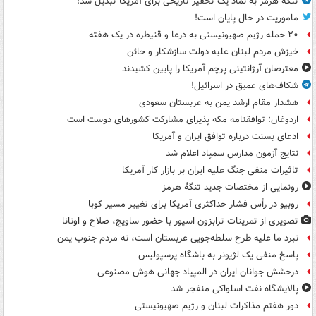
تنگه هرمز به نماد یک تحقیر تاریخی برای آمریکا تبدیل شد!
ماموریت در حال پایان است!
۲۰ حمله رژیم صهیونیستی به درعا و قنیطره در یک هفته
خیزش مردم لبنان علیه دولت سازشکار و خائن
معترضان آرژانتینی پرچم آمریکا را پایین کشیدند
شکاف‌های عمیق در اسرائیل!
هشدار مقام ارشد یمن به عربستان سعودی
اردوغان: توافقنامه مکه پذیرای مشارکت کشورهای دوست است
ادعای بسنت درباره توافق ایران و آمریکا
نتایج آزمون مدارس سمپاد اعلام شد
تاثیرات منفی جنگ علیه ایران بر بازار کار آمریکا
رونمایی از مختصات جدید تنگۀ هرمز
روبیو در رأس فشار حداکثری آمریکا برای تغییر مسیر کوبا
تصویری از تمرینات ترابزون اسپور با حضور ساویچ، صلاح و اونانا
نبرد ما علیه طرح سلطه‌جویی عربستان است، نه مردم جنوب یمن
پاسخ منفی یک لژیونر به باشگاه پرسپولیس
درخشش جوانان ایران در المپیاد جهانی هوش مصنوعی
پالایشگاه نفت اسلواکی منفجر شد
دور هفتم مذاکرات لبنان و رژیم صهیونیستی