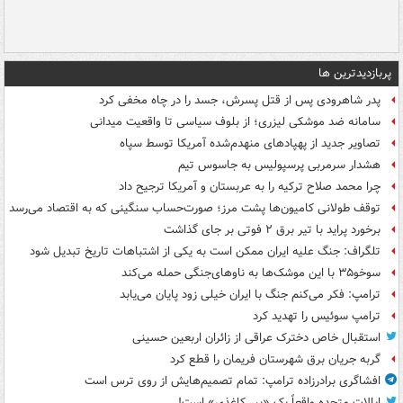
پربازدیدترین ها
پدر شاهرودی پس از قتل پسرش، جسد را در چاه مخفی کرد
سامانه ضد موشکی لیزری؛ از بلوف سیاسی تا واقعیت میدانی
تصاویر جدید از پهپادهای منهدم‌شده آمریکا توسط سپاه
هشدار سرمربی پرسپولیس به جاسوس تیم
چرا محمد صلاح ترکیه را به عربستان و آمریکا ترجیح داد
توقف طولانی کامیون‌ها پشت مرز؛ صورت‌حساب سنگینی که به اقتصاد می‌رسد
برخورد پراید با تیر برق ۲ فوتی بر جای گذاشت
تلگراف: جنگ علیه ایران ممکن است به یکی از اشتباهات تاریخ تبدیل شود
سوخو۳۵ با این موشک‌ها به ناوهای‌جنگی حمله می‌کند
ترامپ: فکر می‌کنم جنگ با ایران خیلی زود پایان می‌یابد
ترامپ سوئیس را تهدید کرد
استقبال خاص دخترک عراقی از زائران اربعین حسینی
گربه جریان برق شهرستان فریمان را قطع کرد
افشاگری برادرزاده ترامپ: تمام تصمیم‌هایش از روی ترس است
ایالات متحده واقعاً یک «ببر کاغذی» است!