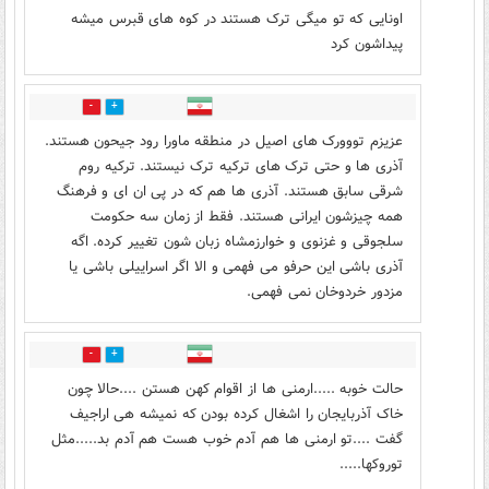
اونایی که تو میگی ترک هستند در کوه های قبرس میشه
پیداشون کرد
2
4
عزیزم تووورک های اصیل در منطقه ماورا رود جیحون هستند.
آذری ها و حتی ترک های ترکیه ترک نیستند. ترکیه روم
شرقی سابق هستند. آذری ها هم که در پی ان ای و فرهنگ
همه چیزشون ایرانی هستند. فقط از زمان سه حکومت
سلجوقی و غزنوی و خوارزمشاه زبان شون تغییر کرده. اگه
آذری باشی این حرفو می فهمی و الا اگر اسراییلی باشی یا
مزدور خردوخان نمی فهمی.
3
4
حالت خوبه .....ارمنی ها از اقوام کهن هستن ....حالا چون
خاک آذربایجان را اشغال کرده بودن که نمیشه هی اراجیف
گفت ....تو ارمنی ها هم آدم خوب هست هم آدم بد.....مثل
توروکها.....