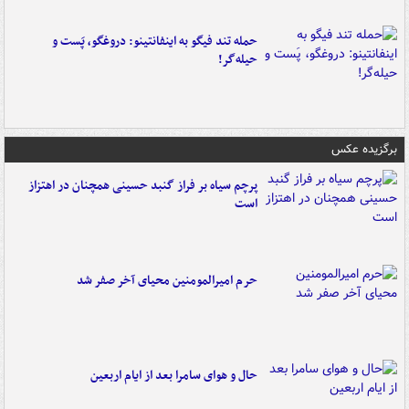
حمله تند فیگو به اینفانتینو: دروغگو، پَست‌ و
حیله‌گر!
برگزیده عکس
پرچم سیاه بر فراز گنبد حسینی همچنان در اهتزاز
است
حرم امیرالمومنین محیای آخر صفر شد
حال و هوای سامرا بعد از ایام اربعین