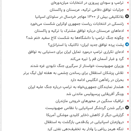
ترامپ و سودای پیروزی در انتخابات میان‌دوره‌ای
جزئیات توافق دفاعی ترکیه، عربستان و پاکستان
بلاتکلیفی بیش از ۱۳۰۰ مهاجر خردسال در سئوتای اسپانیا
زلنسکی در انتخابات ریاست جمهوری اوکراین شکست می‌خورد
ادعاهای عربستان درباره توافق مشترک با ترکیه و پاکستان
چگونه جنگ ترامپ با دانشگاه‌ها به شکست کاخ سفید ختم شد؟
پشت پرده توافق جدید ایران؛ تاکتیک یا استراتژی؟
ادعای تکراری ترامپ درمورد تمایل ایران برای دستیابی به توافق
گرد و غبار آسمان قم را تیره می‌کند
وزیران صهیونیست خواستار از سرگیری جنگ نابودی غزه شدند
تلاش پزشکان استقلال برای رساندن چشمی به هفته اول لیگ برتر
بحران در راه‌آهن انگلیس ادامه دارد
هشدار نمایندگان جمهوری‌خواه به ترامپ درباره جنگ علیه ایران
وینگر آفریقایی پرسپولیس ماندنی شد
ترافیک سنگین در محورهای خروجی مازندران
درگیر شدن گردشگر اسپانیایی با نظامی صهیونیست
گزارشی دیگر از کاهش ذخایر کلیدی موشکی آمریکا
دروازه‌بان اسپانیایی در یک‌قدمی بازگشت به استقلال
تنگه هرمز ریاض را وادار به تخفیف‌دهی نفتی کرد