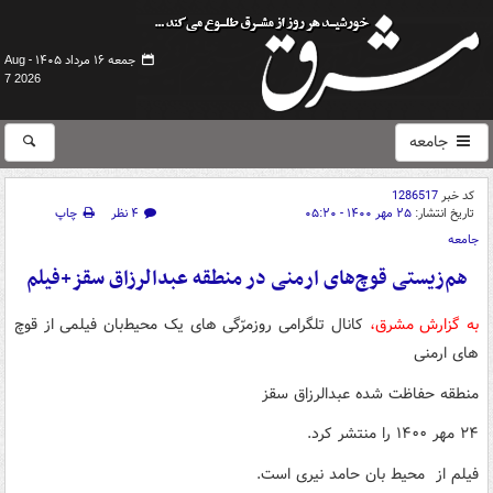
جمعه ۱۶ مرداد ۱۴۰۵ -
Aug
7 2026
جامعه
کد خبر
1286517
تاریخ انتشار:
۲۵ مهر ۱۴۰۰ - ۰۵:۲۰
۴ نظر
چاپ
جامعه
هم‌زیستی قوچ‌های ارمنی در منطقه عبدالرزاق سقز+فیلم
به گزارش مشرق،
کانال تلگرامی روزمرّگی های یک محیط‌بان فیلمی از قوچ
های ارمنی
منطقه حفاظت شده عبدالرزاق سقز
٢۴ مهر ١۴٠٠ را منتشر کرد.
فیلم از محیط بان حامد نیری است.