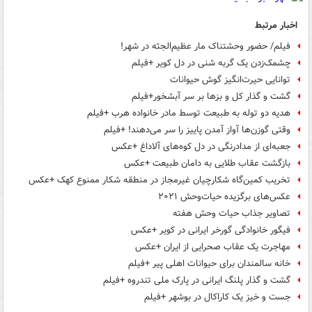
اخبار مرتبط
فیلم/ حضور وحشتناک مار عظیم‌الجثه در شهر!
چشمک‌زدن یک گربه شنی در دل کویر +فیلم
توانایی حیرت‌انگیز گوش حیوانات
گشت و گذار کل و بزها بر سر آبشخور+فیلم
هدیه دو توله به طبیعت توسط مادر خانواده هرب +فیلم
وقتی گوزن‌ها آواز آمدن پاییز را سر می‌دهند! +فیلم
جعبه‌ای از مدادرنگی در دل کوه‌های آلاداغ +عکس
بازگشت عقاب طلایی به دامان طبیعت +عکس
تخریب کمین‌گاه شکارچیان غیرمجاز در منطقه شکار ممنوع کهک +عکس
عکس‌های برگزیده حیات‌وحش ۲۰۲۱
تصاویر جذاب حیات وحش هفته‎
فیگور خانوادگی گورخر ایرانی در کویر +عکس
مهاجرت یک عقاب صحرایی از ایران +عکس
خانه سالمندان برای حیوانات اهلی پیر +فیلم
گشت و گذار پلنگ ایرانی در پارک ملی تندروه +فیلم
جست و خیز یک کاراکال در بوشهر +فیلم