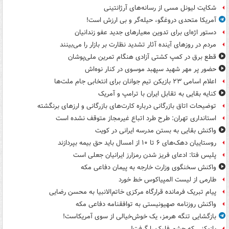
شکایت لیونل مسی از رسانه‌های آرژانتینی
آمریکا متحدی دروغگو، حیله‌گر و بی ارزش است!
دستور اژه‌ای برای تدوین معیارهای جدید عفو زندانیان
مردم در روزهای آینده آثار تشدید نظارت بر بازار را می‌بینند
قطع برق در کمپ کشتی آزادی هنگام تمرین ملی‌پوشان
حضور پر مهر شهید سپهبد موسوی در کنار نوه‌اش
اعلام اسامی ۲۳ بازیکن تیم جوانان برای انتخابی جام ملت‌ها
کنایه بقایی به تقابل ایران با ترامپ و آمریک
توضیحات اتاق بازرگانی درباره کارت‌های بازرگانی و ارزهای برنگشته
استانداری تهران: طرح طرد اتباع غیرمجاز متوقف نشده است
واکنش بقایی به بستن مدرسه ایرانی در کویت
روستاییان دهک‌های ۶ تا ۱۰ از امسال باید حق بیمه بپردازند
پلیس فتا: ادعای فریز شدن رمزارز ایرانیان جعلی است
واکنش سخنگوی وزارت خارجه به پیمان دفاعی مکه
طارمی از لیست المپیاکوس خط خورد
پیام تبریک فرمانده قرارگاه مرکزی خاتم‌الانبیا به محسن رضایی
واکنش روزنامه صهیونیستی به توافقنامه دفاعی مکه
بازگشایی تنگه هرمز، یک خوش‌خیالی از سوی آمریکاست!
بازیکنی که چشم فلیک را گرفت!