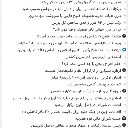
مدیران خودرو بابت گران‌فروشی ۲۶ خودرو محکوم شد
نیکزاد: تفاهنامه احتمالی ایران و عمان باید در مجلس مصوب شود
بازی هیات مدیره هلدینگ خلیج فارس با سرنوشت سهامداران
رشد بیش از ۹۴ هزار واحدی شاخص کل بورس
چرا در بازار جهانی دلار ضعیف و طلا قوی شد؟
هشدار قاطع کارشناس ایرانی به ماجراجویی مجدد آمریکا
ورود تاکر کارلسون به انتخابات آمریکا؛ تهدیدی جدی برای پایگاه ترامپ
توافقنامه مکه؛ شکل‌گیری ناتوی اسلامی یا اقدامی فاقد اثر راهبردی؟
استعفای نایب‌رئیس فدراسیون کشتی
حکم اخراج ربیعی را چه کسی امضا کرد؟
اژه‌ای: بسیاری از کارگزاران نظام تکلیف‌مدار هستند
ادعای اوکراین: دو لانچر اس-۴۰۰ را زدیم+ فیلم
تیم جدید پورعلی‌گنجی مشخص شد
پروژه "لیبی‌سازی ایران" سناریوی تکراری دشمن
اصلاح طرح پشتیبانی و رفع موانع تولید کشاورزی در جلسه امروز مجلس
انتخابات شوراها در فصل پاییز برگزار می‌شود
اقدامات چین در جنگ علیه ایران، قیمت نفت را ۳۰ دلار کاهش داد
جلسه شورای عالی قوه قضاییه
رئیس عدلیه: رضایت و اعتماد مردم با لفاظی حاصل نمی‌شود