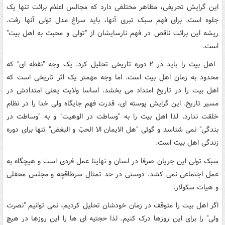
این گرایش تحریفی، مظاهر مختلفی دارد که مجالس اعلام برائت تنها یک
جلوه است. برای فهم سبک تبری آنها، باید سراغ مدل تولی آنها رفت.
ریشه این برائت ناقص در فهم نارسایشان از "تولی و محبت به اهل بیت"
است.
اهل بیت را باید در ۲ دوره تاریخی تحلیل کرد. یک وجه "نقطه ای" که
محدود به زمان اهل بیت است. اما وجه مهمتر یک اثر تاریخی است که
اهل بیت را در تاریخ امتداد می بخشد. اساسا ولایت یعنی امتدادش در
مسیر تاریخ. این گرایش پوسته ای، قدرت فهم جایگاه ولی خدا را در نظام
خلقت ندارد. لذا اهل بیت را به "وساطت در الوهیت" و به "وساطت در
بندگی" نمی شناسد و گوئی "هل الایمان الا الحبّ و البغض" تنها برای دوره
زندگی اهل بیت است.
سبک تولی این جریان صرفا در لسان و نهایتا عمل فردی است و هیچگاه به
عمل اجتماعی نمی کشد. دوستی در حد تمثال سرطاقچه و مجلس محفلی
و هیات سکولار.
اگر اهل بیت را متوقف در زمان خودشان تحلیل کردیم، نمی توانیم "نصرت
ولی" را برای این روزها درک کنیم. لذا حجتیه ای ها را این روزها در هیچ