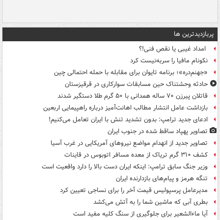
پربازدیدترین ها
امداد غیبی یا نقص فنی!؟
نکونام مافیا را سربه‌نیست کرد
«جهنم‌دره»؛ برنامه تایوان برای مقابله با حمله احتمالی چین
حادثه وحشتناک حین مسابقات سوارکاری در قرقیزستان
قاتلان پیرزن ۷۰ ساله همدانی با ۵۰ گرم طلا دستگیر شدند
بازداشت عامل انتشار مطالب اهانت‌آمیز درباره راهپیمایی اربعین
ادعای جدید ترامپ: بدون تشدید تنش با ایران تعامل می‌کنیم!
تصاویر پهپاد ساقط شده در جنوب ایران
تصاویر جدید از انهدام مواضع نیروهای آمریکایی در غرب آسیا
کشف ۳۱۰ گرم تریاک از معده مسافر اتوبوس در قاینات
وزیر جنگ سابق ترامپ: اینکه ایران دست بالا را دارد واقعیت است
تنگه هرمز و پیام‌های بازدارنده ایران
مدیرعامل پرسپولیس قیمت آخر را برای نساجی تعیین کرد
بطری آبی که ماشین شما را به آتش می‌کشد
آیا ماءالشعیر برای جلوگیری از سنگ کلیه مفید است