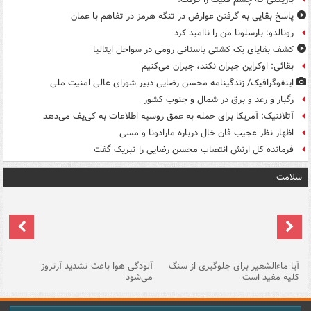
پاسخ بقایی به گرفتن عوارض در تنگه هرمز در تفاهم با عمان
رونالدو: بارسلونا من را ناامید کرد
کشف بقایای یک کشتی باستانی رومی در سواحل ایتالیا
بقائی: اوکراین جبران نکند، جبران می‌کنیم
اینفوگرافیک/ زندگینامه محسن رضایی دبیر شورای عالی امنیت‌ ملی
رگبار و رعد و برق در شمال و جنوب کشور
آتلانتیک: آمریکا برای حمله به عمق روسیه اطلاعات به کی‌یف می‌دهد
اظهار نظر عجیب فان خال درباره مارادونا و مسی
فرمانده کل ارتش انتصاب محسن رضایی را تبریک گفت
سلامت
آیا ماءالشعیر برای جلوگیری از سنگ
آلودگی هوا باعث تشدید آرتروز
حذ
کلیه مفید است
می‌شود
کل