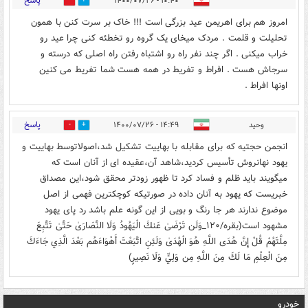
پاسخ
۱۰:۴۰ - ۱۴۰۰/۰۷/۲۶
0
0
امروز هم برای اهریمن عید بزرگی است !!! خاک بر سرت کنن با همون
تحلیلت و قلمت . مردک میخای یک گروه رو تخطئه کنی چرا عید رو
خراب میکنی . اگر چند نفر راه رو اشتباه رفتن راه اصلی که درسته و
سرجاش هست . افراط و تفریط در همه هست شما تفریط می کنین
اونها افراط .
پاسخ
وحید
۱۴:۴۹ - ۱۴۰۰/۰۷/۲۶
0
0
انجمن حجتیه که برای مقابله با بهاییت تشکیل شد،اصولاتوسط بهاییت و
یهود نهانروش تأسیس کردید،شاهد آن،عقیده ای از آنان است که
میگویند باید ظلم و فساد کرد تا ظهور زودتر محقق شود،این مصداق
خبریست که یهود به آنان داده در صورتیکه کوچکترین فهمی از اصل
موضوع ندارند هر جا رنگ و بویی از این گونه علم باشد رد پای یهود
مشهود است(بقره/۱۲۰_وَلَن تَرْضَىٰ عَنكَ الْيَهُودُ وَلَا النَّصَارَىٰ حَتَّىٰ تَتَّبِعَ
مِلَّتَهُمْ قُلْ إِنَّ هُدَى اللَّهِ هُوَ الْهُدَىٰ وَلَئِنِ اتَّبَعْتَ أَهْوَاءَهُم بَعْدَ الَّذِي جَاءَكَ
مِنَ الْعِلْمِ مَا لَكَ مِنَ اللَّهِ مِن وَلِيٍّ وَلَا نَصِيرٍ)
خودرو