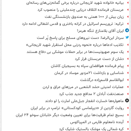
بیانیه خانواده شهید لاریجانی درباره برخی گمانه‌زنی‌های رسانه‌ای
عربستان فرمانده ائتلاف دریایی چندملیتی را منصوب کرد
زیان بیش از ۱۰۰ همتی به صندوق‌ بازنشستگی نفت
ترکیه: تروریسم اسرائیل در کرانه باختری و قدس اشغالی ادامه دارد
ایران آقای بلامنازع تنگه هرمز!
سردار ابن‌الرضا: دست نیروهای مسلح برای پاسخ پُر است
تکذیب ادعاها درباره «نحوه ردزنی محل استقرار شهید لاریجانی»
یک‌ سوم صهیونیست‌ها در برابر حملات موشکی بی دفاع هستند
دشان از دست عربستان فرار کرد
پیام فرمانده هوافضای سپاه به بسیجیان کاشان
شناسایی و بازداشت ۲۱مزدور موساد در کرمان
ابوالقاسم قاسم‌زاده درگذشت
عملیات امنیتی حشد الشعبی در مرزهای عراق و اردن
صنعت‌نفت آبادان ۲ مدافع جدید جذب کرد
ماهواره‌ها خسارت انفجار جبل‌علی امارت را لو دادند
روایت گاردین از «دیپلماسی کودکستانی» ترامپ در برابر ایران
بسیج تمام ظرفیت‌ها برای تعیین وضعیت دیگر خلبانان سوخو ۲۴ ایران
آینده نامعلوم طارمی در المپیاکوس
کره شمالی یک موشک بالستیک شلیک کرد