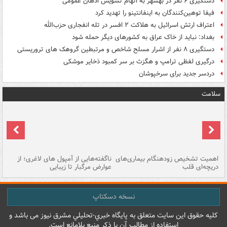
دستگیری ۶ نفر در بهشهر به اتهام تشویش اذهان عمومی
فیفا توهین‌کنندگان به اینفانتینو را تهدید کرد
اعتراف ارتش اسرائیل به هلاکت ۲ افسر در تله انفجاری حزب‌الله
بغداد: نباید از خاک عراق به کشورهای دیگر حمله شود
دستگیری ۸ نفر از اشرار مسلح شاخص و مرتبطین گروهک های تروریستی
درگیری لفظی ترامپ و هگزث بر سر کمبود ذخایر موشکی
دردسر جدید برای سرخپوشان
سلامت
اهمیت تشخیص زودهنگام بیماری‌های
ناگفته‌هایی از آمپول های لاغری؛ از
دریچه‌ای قلب
عوارض مرگبار تا زیبایی
تا
نسخه دسکتاپ
کليه حقوق اين سايت متعلق به پایگاه خبري-تحليلي مشرق نيوز می باشد و
استفاده از مطالب آن با ذکر منبع بلامانع است.