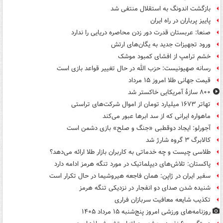
بازگشت اندونگ به استقلال منتفی شد
پاییز پرباران در راه ایران
صنعا: عربستان قدرت دور زدن محاصره دریایی را ندارد
ورود تجهیزات جدید به یگان‌های ارتش
خشم ترامپ از افشای کمبود موشک
رسانه صهیونیست: حزب الله در حال تغییر قواعد بازی است
قیمت جهانی طلا امروز ۱۵ مرداد
۸۰۰ سازۀ آمریکایی خاکستر شد
تهاتر ۱۶۷۳ میلیارد تومان از اموال شرکت‌های تراستی
ماهواره ایرانی که از سد ابرها عبور می‌کند
آجورلو: ایجاد دوقطبی «جنگ و صلح‌» بازی دشمن است
کالابرگ ۳ گروه شارژ شد
طلاسی چیست و چه خدماتی به کاربران بازار طلا ارائه می‌دهد؟
پاکستان: تلاش‌های دیپلماتیک در مورد تنگه هرمز ادامه دارد
سفیر ایران در ژاپن: همان فاجعه هیروشیما در حال تکرار است
شنیده شدن صدای دو انفجار در نزدیکی تنگه هرمز
تکذیب شایعه معافیت سربازان فراری
روزنامه‌های ورزشی امروز پنج‌شنبه ۱۵ مرداد ۱۴۰۵