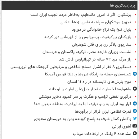
پربازدیدترین ها
پزشکیان: اگر تا امروز مانده‌ایم، به‌خاطر مردم نجیب ایران است
تجهیز موشکهای سپاه به نفس اژدها+عکس
پایان تلخ یک نزاع خانوادگی در دورود
بازیکنان بی‌کیفیت، پرسپولیس را از قهرمانی دور کردند
سناریوی بلاگر زن برای قتل شوهرش
نشست وزیران خارجه مصر، ترکیه، پاکستان و عربستان
راز مرگ مرد ۷۲ ساله در تهرانپارس فاش شد
دستگیری ۸ نفر از اشرار مسلح شاخص و مرتبطین گروهک های تروریستی
شبیه‌سازی حمله به پایگاه نیروهای دلتا فورس آمریکا
موج بارش‌های تابستانه در راه ۱۱ استان
ماهواره‌ها خسارت انفجار جبل‌علی امارت را لو دادند
درگیری لفظی ترامپ و هگزث بر سر کمبود ذخایر موشکی
قرار بود ایران به زانو درآید، اما به ابرقدرت منطقه تبدیل شد!
قدرت نظامی ایران فراتر از برآوردها
واکنش کمال شرف به پاسخ کوبنده یمن به عربستان سعودی
آهوی ایرانی
مشاهده ۴ پلنگ در ارتفاعات میناب