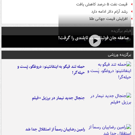
قیمت نفت ۵ درصد کاهش یافت
رشد آرام دلار ادامه دارد
افزایش قیمت جهانی طلا
فیلم برگزیده
صاعقه جان فوتبالیست تایلندی را گرفت!
برگزیده ورزشی
حمله تند فیگو به اینفانتینو: دروغگو، پَست‌ و
حیله‌گر!
جنجال جدید نیمار در برزیل +فیلم
رامین رضاییان رسماً از استقلال جدا شد