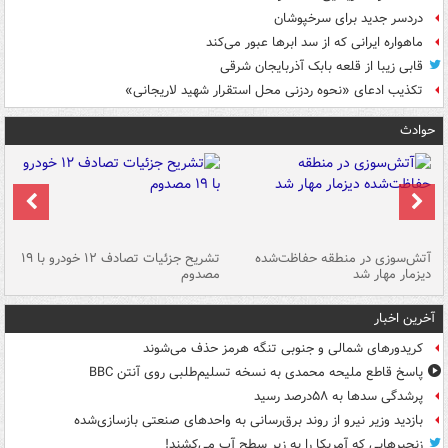
دردسر جدید برای سرخپوشان
ماهواره ایرانی که از سد ابرها عبور می‌کند
قابی زیبا از قلعه بابک آذربایجان شرقی
تکذیب ادعای «نحوه ردزنی محل استقرار شهید لاریجانی»
حوادث
تصادف مرگبار در محور اهواز–شوش ۲
آتش‌سوزی در منطقه حفاظت‌شده
تشریح جزئیات تصادف ۱۲ خودرو با ۱۹
پا
دیزمار مهار شد
مصدوم
آخرین اخبار
کریدورهای شمالی و جنوبی تنگه هرمز حذف می‌شوند
پاسخ قاطع ملیحه محمدی به نسخه تسلیم‌طلبی روی آنتن BBC
پرشدگی سدها به ۵۸درصد رسید
بازدید وزیر نیرو از روند برق‌رسانی به واحدهای صنعتی بازسازی‌شده
زنجیرهایی که آمریکا را به زیر سطح آب می‌کشند!