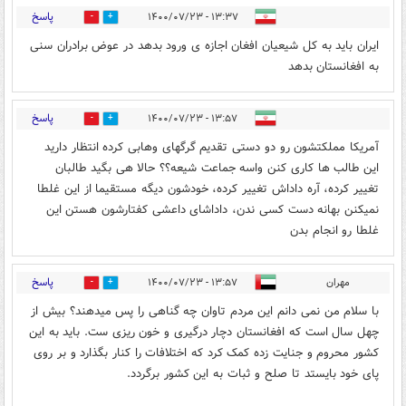
پاسخ
۱۳:۳۷ - ۱۴۰۰/۰۷/۲۳
1
2
ایران باید به کل شیعیان افغان اجازه ی ورود بدهد در عوض برادران سنی
به افغانستان بدهد
پاسخ
۱۳:۵۷ - ۱۴۰۰/۰۷/۲۳
0
2
آمریکا مملکتشون رو دو دستی تقدیم گرگهای وهابی کرده انتظار دارید
این طالب ها کاری کنن واسه جماعت شیعه؟؟ حالا هی بگید طالبان
تغییر کرده، آره داداش تغییر کرده، خودشون دیگه مستقیما از این غلطا
نمیکنن بهانه دست کسی ندن، داداشای داعشی کفتارشون هستن این
غلطا رو انجام بدن
پاسخ
مهران
۱۳:۵۷ - ۱۴۰۰/۰۷/۲۳
0
0
با سلام من نمی دانم این مردم تاوان چه گناهی را پس میدهند؟ بیش از
چهل سال است که افغانستان دچار درگیری و خون ریزی ست. باید به این
کشور محروم و جنایت زده کمک کرد که اختلافات را کنار بگذارد و بر روی
پای خود بایستد تا صلح و ثبات به این کشور برگردد.