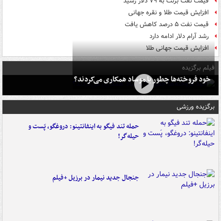
قیمت نفت برنت به ۷۹ دلار رسید
افزایش قیمت طلا و نقره جهانی
قیمت نفت ۵ درصد کاهش یافت
رشد آرام دلار ادامه دارد
افزایش قیمت جهانی طلا
فیلم برگزیده
خود فروخته‌ها چطور با موساد همکاری می‌کردند؟
برگزیده ورزشی
حمله تند فیگو به اینفانتینو: دروغگو، پَست‌ و
حیله‌گر!
جنجال جدید نیمار در برزیل +فیلم