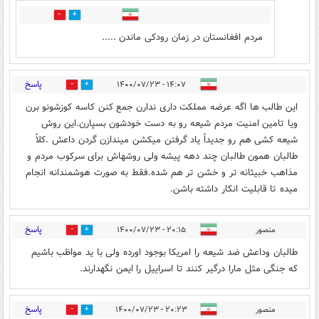
0
0
مردم افغانستان در زمان رودکی ماندن .....
پاسخ
۱۴:۰۷ - ۱۴۰۰/۰۷/۲۳
0
3
این طالب ها اگه عرضه مملکت داری ندارن جمع کنن کاسه کوزشونو برن
ویا تامین امنیت مردم شیعه رو به دست خودشون بسپارن.این روش
شیعه کشی هم رو جدیداً یاد گرفتن میکشن میندازن گردن داعش .کلاً
طالبان همون طالبان چند دهه پیشه ولی روشهاش برای سرکوب مردم و
مذاهب خبیثانه تر و خشن تر هم شده.فقط به صورت هوشمندانه انجام
میده تا قابلیت انکار داشته باشن.
پاسخ
منصور
۲۰:۱۵ - ۱۴۰۰/۰۷/۲۳
0
0
طالبان وداعش ضد شیعه را امریکا بوجود اورده ولی با ید مواظب باشیم
که جنگی مثل مارا درگیر کنند تا اسراییل را ایمن نگهدارند.
پاسخ
منصور
۲۰:۲۳ - ۱۴۰۰/۰۷/۲۳
0
0