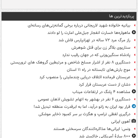
پربازدیدترین ها
بیانیه خانواده شهید لاریجانی درباره برخی گمانه‌زنی‌های رسانه‌ای
ماهواره‌ها خسارت انفجار جبل‌علی امارت را لو دادند
راز مرگ مرد ۷۲ ساله در تهرانپارس فاش شد
سناریوی بلاگر زن برای قتل شوهرش
پادشاه سنگین‌وزنی که در جهان رقیب ندارد
دستگیری ۸ نفر از اشرار مسلح شاخص و مرتبطین گروهک های تروریستی
موج بارش‌های تابستانه در راه ۱۱ استان
عربستان فرمانده ائتلاف دریایی چندملیتی را منصوب کرد
دشان از دست عربستان فرار کرد
مشاهده ۴ پلنگ در ارتفاعات میناب
دستگیری ۶ نفر در بهشهر به اتهام تشویش اذهان عمومی
قرار بود ایران به زانو درآید، اما به ابرقدرت منطقه تبدیل شد!
درگیری لفظی ترامپ و هگزث بر سر کمبود ذخایر موشکی
آهوی ایرانی
ونس: ایرانی‌ها مذاکره‌کنندگان سرسختی هستند
۸۰۰ سازۀ آمریکایی خاکستر شد