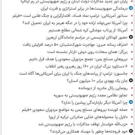
پایان دور جدید مذاکرات دولت لبنان و رژیم صهیونیستی در رم ایتالیا
درماندگی صهیونیست‌ها در برابر استراتژی و قدرت ایران
سناتور آمریکایی: ترامپ نماد فساد، اقتدارگرایی و جنگ طلبی است +فیلم
چرا آمریکا نمی‌تواند اراده خود را در تنگه هرمز به ایران تحمیل کند؟
آمریکا: از پرتاب موشکی کره شمالی مطلع هستیم
حضور کودکان اوتیسمی در مراسم جاماندگان اربعین
اعتراف رسانه عبری: مهاجرت شهرک‌نشینان ۵۰ درصد افزایش یافت
برزگر: همای سعادت روی دوش تارتار نشسته است
نیروهای مسلح یمن: تجمع مزدوران سعودی را هدف قرار دادیم
۶ دستاورد بزرگ ایران در ۱۶۰ روز رهبری رهبر انقلاب
جانسون: ترامپ از پیامدهای جنگ با ایران برای آمریکایی‌ها آگاه است
جان یک یهودی برابر ۱۰ میلیون انسان؟
رونمایی رئال مادرید از دیومانده
تجاوز نظامی مجدد رژیم صهیونیستی به سوریه
چرا آمریکا دیگر بازدارندگی پیشین را ندارد؟
حمله کوبنده نیروهای مسلح یمن به مواضع مزدوران سعودی +فیلم
دلایل ردّ محموله‌های غذایی صادراتی ترکیه از اروپا
حزب‌الله خواستار توقف مذاکرات با رژیم صهیونیستی شد
خود فروخته‌ها چطور با موساد همکاری می‌کردند؟