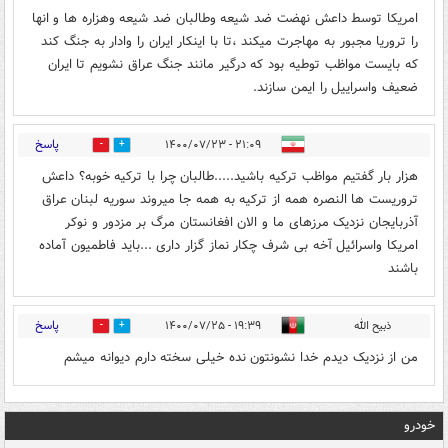
امریکا توسط داعش نهضت ضد شیعه وطالبان ضد شیعه وهزاره ها و انها
را تروریا مجبور به مهاجرت میکند ،تا با اینکار ایران را وادار به جنگ کند
که بایست مواظب توطیه بود که درگیر مانند جنگ عراق نشویم تا ایران
ضعیف واسراییل را ایمن سازند.
پاسخ
۲۱:۰۹ - ۱۴۰۰/۰۷/۲۳
0
0
هزار بار گفتیم مواظب ترکیه باشید.....طالبان چرا با ترکیه خوبه؟ داعش
تروریست ها النصره همه از ترکیه به همه جا میروند سوریه لبنان عراق
آذربایجان نزدیک مرزهای ما و الان افغانستان مرگ بر مزدور و نوکر
امریکا واسرائیل آخه بی شرف چکار نماز گزار داری ...باید فاطمیون آماده
باشند
پاسخ
ذبیح الله
۱۹:۳۹ - ۱۴۰۰/۰۷/۲۵
0
1
من از نزدیک دیدم خدا نشونتون نده خیلی سخته دارم دیوانه میشم
خودرو