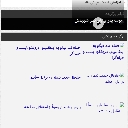
افزایش قیمت جهانی طلا
فیلم برگزیده
بوسه‌ پدر بر پای پسر شهیدش
برگزیده ورزشی
حمله تند فیگو به اینفانتینو: دروغگو، پَست‌ و
حیله‌گر!
جنجال جدید نیمار در برزیل +فیلم
رامین رضاییان رسماً از استقلال جدا شد