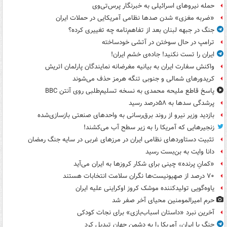
حمله نیروهای اسرائیلی به خبرنگار پرس‌تی‌وی
«ضربه مغزی» شدن صدها نظامی آمریکایی در حملات ایران
جنگ در جبهه لبنان بعد از تفاهم‌نامه چه تغییری کرده؟
ترامپ در حال سوختن در آتشی خودساخته
ایران را تست نکنید! جاده‌ی خشم ایران!
واکنش سفارت ایران به بیانیه مغرضانه نمایندگان پارلمان اتریش
کریدورهای شمالی و جنوبی تنگه هرمز حذف می‌شوند
پاسخ قاطع ملیحه محمدی به نسخه تسلیم‌طلبی روی آنتن BBC
پرشدگی سدها به ۵۸درصد رسید
بازدید وزیر نیرو از روند برق‌رسانی به واحدهای صنعتی بازسازی‌شده
زنجیرهایی که آمریکا را به زیر سطح آب می‌کشند!
تثبیت دستاوردهای نظامی ایران در مرزهای غربی در سایه جنگ رمضان
دانا وایت به بن‌بست رسید
«کمانِ پرنده» چینی برای شکار کروزها به ایران می‌آید
۷۰ درصد از صهیونیست‌ها نگران سلامت انتخابات هستند
یاوه‌گویی تولیدکننده موشک کروز اوکراینی علیه ایران
حرم امیرالمومنین محیای آخر صفر شد
آخرین نبرد «داستان اسباب‌بازی» برای نجات کودکی
جنگ با ایران، آمریکا را به دشمن جهان تبدیل کرد