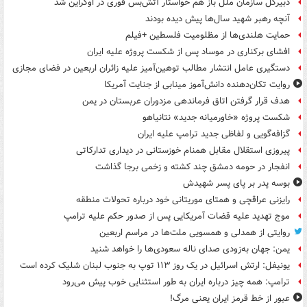
دبیرکل سازمان ملل باز هم خواستار آتش‌بس فوری در اوکراین شد
آنچه رهبر شهید سال‌ها پیش دیده بودند
حمایت هلندی‌ها از مظلومیت فلسطین +فیلم
افشای برکناری در موساد پس از شکست پروژه علیه ایران
دستگیری عامل انتشار مطالب توهین‌آمیز علیه زائران اربعین در فضای مجازی
روایت تکان‌دهنده دانش‌آموز مینابی از جنایت آمریکا
هدف قرار گرفتن اتاق‌ فرماندهی مزدوران عربستان در یمن
شکست پروژه «خاورمیانه جدید» نتانیاهو
گزافه‌گویی و لفاظی جدید ترامپ علیه ایران
پیروزی استقلال مقابل همنام خوزستانی در دیداری تدارکاتی
انفجار در حومه دمشق چند کشته و زخمی برجا گذاشت
بوسه‌ پدر بر پای پسر شهیدش
رایزنی عراقچی و همتای موریتانی خود درباره تحولات منطقه
موج تهدید علیه قضات آمریکایی پس از صدور حکم علیه ترامپ
روایتی از همدلی و همسویی ملت‌ها در مراسم اربعین
یمن: جهان به‌زودی صدای ناله سعودی‌ها را خواهد شنید
یونیفل: ارتش اسرائیل در یک روز ۱۱۳ توپ به جنوب لبنان شلیک کرده است
ترامپ: همه چیز درباره ایران به طور استثنایی خوب پیش می‌رود
عبور از خط قرمز ایران یعنی مرگ!