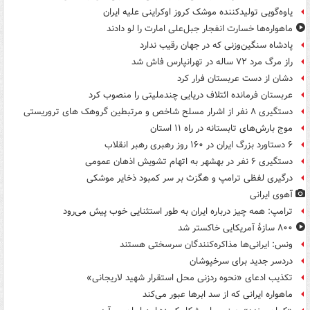
یاوه‌گویی تولیدکننده موشک کروز اوکراینی علیه ایران
ماهواره‌ها خسارت انفجار جبل‌علی امارت را لو دادند
پادشاه سنگین‌وزنی که در جهان رقیب ندارد
راز مرگ مرد ۷۲ ساله در تهرانپارس فاش شد
دشان از دست عربستان فرار کرد
عربستان فرمانده ائتلاف دریایی چندملیتی را منصوب کرد
دستگیری ۸ نفر از اشرار مسلح شاخص و مرتبطین گروهک های تروریستی
موج بارش‌های تابستانه در راه ۱۱ استان
۶ دستاورد بزرگ ایران در ۱۶۰ روز رهبری رهبر انقلاب
دستگیری ۶ نفر در بهشهر به اتهام تشویش اذهان عمومی
درگیری لفظی ترامپ و هگزث بر سر کمبود ذخایر موشکی
آهوی ایرانی
ترامپ: همه چیز درباره ایران به طور استثنایی خوب پیش می‌رود
۸۰۰ سازۀ آمریکایی خاکستر شد
ونس: ایرانی‌ها مذاکره‌کنندگان سرسختی هستند
دردسر جدید برای سرخپوشان
تکذیب ادعای «نحوه ردزنی محل استقرار شهید لاریجانی»
ماهواره ایرانی که از سد ابرها عبور می‌کند