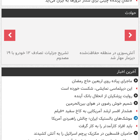
«کمانِ پرنده» چینی برای شکار کروزها به ایران می‌آید
حوادث
تصادف مرگبار در محور اهواز–شوش ۲
آتش‌سوزی در منطقه حفاظت‌شده
تشریح جزئیات تصادف ۱۲ خودرو با ۱۹
پا
دیزمار مهار شد
مصدوم
آخرین اخبار
ماجرای پیاده روی اربعین حاج رمضان
این دیپلماسی نمایشی، شکست خورده است
روایت پزشکیان از انحلال بانک آینده
شمیم خوش رضوی در هوای بین‌الحرمین
هشدار افسر ارشد آمریکایی به کاخ سفید +فیلم
موشک‌های بالستیک ایران؛ چالش راهبردی آمریکا
باید افراد کارآمدتر را به کار گرفت
حامیان فلسطین در مکزیک پرچم اسرائیل را به آتش کشیدند