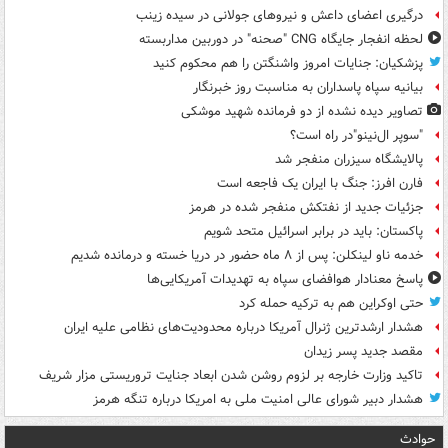
درگیری اعضای داعش و نیروهای جولانی در سیده زینب
لحظه انفجار جایگاه CNG "صحنه" در دوربین مداربسته
پزشکیان: جنایات امروز واشنگتن را هم محکوم کنید
بیانیه سپاه پاسداران به مناسبت روز خبرنگار
تصاویر دیده‌ نشده از دو فرمانده شهید موشکی
"سوپر ال‌نینو"در راه است؟
پالایشگاه سیزران منفجر شد
فارن افرز: جنگ با ایران یک فاجعه است
جزئیات جدید از نفتکش منفجر شده در هرمز
پاکستان: باید در برابر اسرائیل متحد شویم
خدمه ناو لینکلن: پس از ۸ ماه حضور در دریا خسته و درمانده‌ شدیم
پاسخ معنادار هوافضای سپاه به تهدیدات آمریکایی‌ها
حتی اوکراین هم به ترکیه حمله کرد
هشدار ارشدترین ژنرال آمریکا درباره محدودیت‌های نظامی علیه ایران
مقصد جدید پسر زیدان
تاکید وزارت خارجه بر لزوم روشن شدن ابعاد جنایت تروریستی مزار شریف
هشدار دبیر شورای عالی امنیت ملی به امریکا درباره تنگه هرمز
حوادث