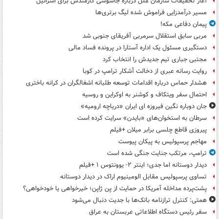
آغاز تحقیقات سازمان ملل درباره جاسوسی کارمندش برای اسرائیل
مسیر درآمدزایی فراموش شده لیگ برتری‌ها
پیمان دفاعی مکه!
مربی سابق استقلال سرمربی آفریقای جنوبی شد
دستگیری مسئول یک اداره آستارا در پرونده فساد مالی
مجتبی جباری تیم جدیدش را انتخاب کرد
روایت رسانه عبری از دخالت آشکار ترامپ در کوبا
هشدار حماس درباره اقدامات توسعه طلبانه اشغالگران در کرانه باختری
احتمال سفر ویتکاف و کوشنر به اوکراین و روسیه
جان دوباره نگین فیروزه ای ایران «دریاچه ارومیه»
سرطان به استخوان‌های «بایدن» سرایت کرده است
پیروزی قاطع چلسی برابر میلان +فیلم
مهاجم پرسپولیس به پیکان پیوست
ترامپ، مرتکب جنایت جنگی شده است
دیدار دوستانه اما جدی؛ اینتر ۲- یوونتوس ۱ +فیلم
تساوی پرسپولیس مقابل الومینیوم اراک در دیدار دوستانه
پشت‌پرده مداخله آمریکا در حمایت از یِن ژاپن؛ خیرخواهی یا خودخواهی؟
همتی: کنترل ترازنامه بانک‌ها با جدیت دنبال می‌شود
سفر رئیس دستگاه اطلاعاتی عربستان به عراق