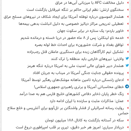
دلیل مخالفت AFC با میزبانی آبی‌ها در عراق
سخنگوی ارتش: نظم ایرانی حاکم بر تنگه غیرقابل بازگشت است
هشدار الموسوی درباره توطئه آمریکا برای ایجاد شکاف در نیروهای مسلح عراق
تعطیلی تدریجی مراکز دیالیز خصوصی به دلیل انباشت بدهی بیمه‌ها
خاویر باردم؛ یک ستاره در برابر سکوت جهان
خدمه ناو لینکلن: پس از ۸ ماه حضور در دریا خسته و درمانده‌ شدیم
توافق بغداد و شرکت «شورون» برای احداث خط لوله بصره
تشکیل تیم کارآگاهان زبده برای دستگیری عاملان قتل رجب‌زاده
ولایتی: نیروهای خارجی باید منطقه را ترک کنند
هشدار دبیر شورای عالی امنیت ملی به امریکا درباره تنگه هرمز
پرونده حقوقی جنایت جنگی آمریکا در میناب به جریان افتاد
ادعای زلنسکی درباره تامین ماهانه موشک‌های رهگیر توسط آمریکا
خطای محاسباتی آمریکا و برتری راهبردی جمهوری اسلامی!
زنگ خطر پایان ذخایر دفاعی کشورهای خلیج فارس هم به صدا درآمد
عمان: مذاکرات مثبت و سازنده با ایران ادامه دارد
روایت رسانه اسرائیلی از فشار واشنگتن بر تل‌آویو برای آتش‌بس و خلع سلاح
حماس
سکه در آستانه بازگشت به کانال ۱۸۸ میلیون تومان
دریادار سیاری: امروز هر خبر دقیق، تیری بر قلب امپراطوری دروغ است