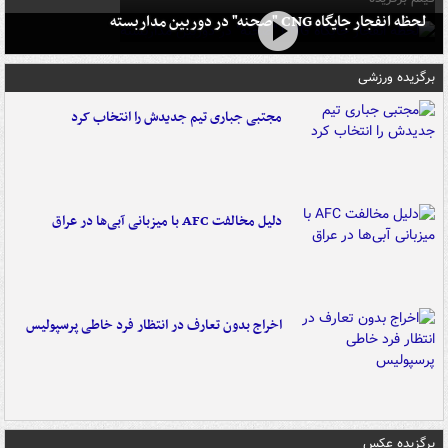
لحظه انفجار جایگاه CNG "صحنه" در دوربین مداربسته
برگزیده ورزشی
مجتبی جباری تیم جدیدش را انتخاب کرد
دلیل مخالفت AFC با میزبانی آبی‌ها در عراق
اخراج بدون تعارف در انتظار فرد خاطی پرسپولیس
برگزیده عکس