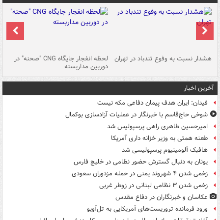
ای
هشدار نسبت به وفوع تندباد در تهران
لحظه انفجار جایگاه CNG "صحنه" در
دس
دوربین مداربسته
ات
آخرین اخبار
فیدان: ایران هدف پیمان دفاعی مکه نیست
شوخی حاج‌قاسم با خبرنگار در عملیات آزادسازی بوکمال
امیرحسین طاهری راهی پرسپولیس شد
طعنه همتی به وزیر خزانه داری آمریکا
هافبک آلومینیوم پرسپولیسی شد
یونان به دنبال گسترش حضور نظامی در خلیج فارس
زخمی شدن ۴ شهروند یمنی در حمله مزدوران سعودی
زخمی شدن ۳ نظامی لبنانی در زوطر غربی
عکاسان و خبرنگاران در دفاع مقدس
ورود فرمانده تروریست‌های آمریکایی به تل‌آویو