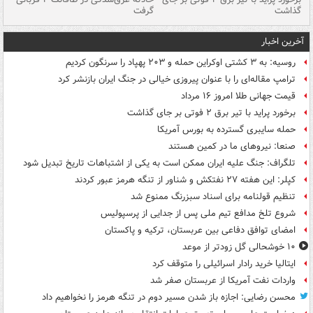
گذاشت
گرفت
جس
آخرین اخبار
روسیه: به ۳ کشتی اوکراین حمله و ۲۰۳ پهپاد را سرنگون کردیم
ترامپ مقاله‌ای را با عنوان پیروزی خیالی در جنگ ایران بازنشر کرد
قیمت جهانی طلا امروز ۱۶ مرداد
برخورد پراید با تیر برق ۲ فوتی بر جای گذاشت
حمله سایبری گسترده به بورس آمریکا
صنعا: نیروهای ما در کمین‌ هستند
تلگراف: جنگ علیه ایران ممکن است به یکی از اشتباهات تاریخ تبدیل شود
کپلر: این هفته ۲۷ نفتکش و شناور از تنگه هرمز عبور کردند
تنظیم قولنامه برای اسناد سبزرنگ ممنوع شد
شروع تلخ مدافع تیم ملی پس از جدایی از پرسپولیس
امضای توافق دفاعی بین عربستان، ترکیه و پاکستان
۱۰ خوشحالی گل زودتر از موعد
ایتالیا خرید رادار اسرائیلی را متوقف کرد
واردات نفت آمریکا از عربستان صفر شد
محسن رضایی: اجازه باز شدن مسیر دوم در تنگه هرمز را نخواهیم داد