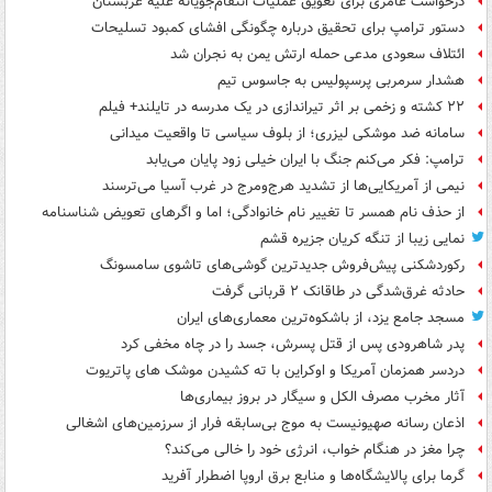
درخواست عامری برای تعویق عملیات انتقام‌جویانه علیه عربستان
دستور ترامپ برای تحقیق درباره چگونگی افشای کمبود تسلیحات
ائتلاف سعودی مدعی حمله ارتش یمن به نجران شد
هشدار سرمربی پرسپولیس به جاسوس تیم
۲۲ کشته و زخمی بر اثر تیراندازی در یک مدرسه در تایلند+ فیلم
سامانه ضد موشکی لیزری؛ از بلوف سیاسی تا واقعیت میدانی
ترامپ: فکر می‌کنم جنگ با ایران خیلی زود پایان می‌یابد
نیمی از آمریکایی‌ها از تشدید هرج‌ومرج در غرب آسیا می‌ترسند
از حذف نام همسر تا تغییر نام خانوادگی؛ اما و اگرهای تعویض شناسنامه
نمایی زیبا از تنگه کریان جزیره قشم
رکوردشکنی پیش‌فروش جدیدترین گوشی‌های تاشوی سامسونگ
حادثه غرق‌شدگی در طاقانک ۲ قربانی گرفت
مسجد جامع یزد، از باشکوه‌ترین معماری‌های ایران
پدر شاهرودی پس از قتل پسرش، جسد را در چاه مخفی کرد
دردسر همزمان آمریکا و اوکراین با ته کشیدن موشک های پاتریوت
آثار مخرب مصرف الکل و سیگار در بروز بیماری‌ها
اذعان رسانه صهیونیست به موج بی‌سابقه فرار از سرزمین‌های اشغالی
چرا مغز در هنگام خواب، انرژی خود را خالی می‌کند؟
گرما برای پالایشگاه‌ها و منابع برق اروپا اضطرار آفرید