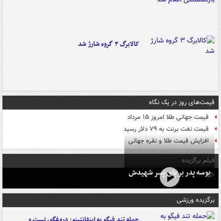
کالابرگ ۳ گروه شارژ شد
قیمت‌های روز در یک نگاه
قیمت جهانی طلا امروز ۱۵ مرداد
قیمت نفت برنت به ۷۹ دلار رسید
افزایش قیمت طلا و نقره جهانی
فیلم برگزیده
بوسه‌ پدر بر پای پسر شهیدش
برگزیده ورزشی
حمله تند فیگو به اینفانتینو: دروغگو، پَست‌ و