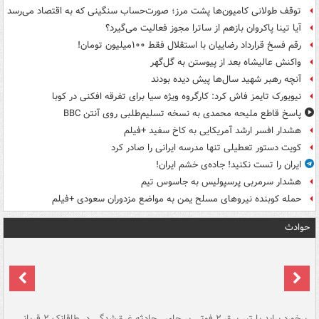
توقف طولانی کامیون‌ها پشت مرز؛ صورت‌حساب سنگینی که به اقتصاد می‌رسد
آیا تینا پاکروان بازهم از ساترا مجوز فعالیت می‌گیرد؟
رقم فسخ قرارداد رضاییان با استقلال فقط ۱۰۰میلیون تومان!
واکنش عالیشاه بعد از پیوستن به گل‌گهر
آنچه رهبر شهید سال‌ها پیش دیده بودند
نیویورک تایمز فاش کرد: کارگروه ویژه سیا برای تفرقه افکنی در کوبا
پاسخ قاطع ملیحه محمدی به نسخه تسلیم‌طلبی روی آنتن BBC
هشدار افسر ارشد آمریکایی به کاخ سفید +فیلم
کویت دستور تعطیلی تنها مدرسه ایرانی را صادر کرد
ایران را تست نکنید! جاده‌ی خشم ایران!
هشدار سرمربی پرسپولیس به جاسوس تیم
حمله کوبنده نیروهای مسلح یمن به مواضع مزدوران سعودی +فیلم
حوادث
برخورد پراید با تیر برق ۲ فوتی بر جای
حادثه غرق‌شدگی در طاقانک ۲ قربانی
پد