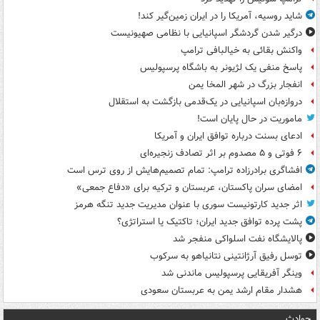
شاید روسیه، آمریکا را در ایران زمین‌گیر کند!
درگیر شدن گردشگر اسپانیایی با نظامی صهیونیست
واکنش بقائی به خیالبافی ترامپ
پاسخ منفی یک لژیونر به باشگاه پرسپولیس
انفجار بزرگ در شهر المخا یمن
دروازه‌بان اسپانیایی در یک‌قدمی بازگشت به استقلال
ماموریت در حال پایان است!
ادعای بسنت درباره توافق ایران و آمریکا
۶ فوتی و ۵ مصدوم بر اثر تصادف زنجیره‌ای
افشاگری برادرزاده ترامپ: تمام تصمیم‌هایش از روی ترس است
امضای سران پاکستان، عربستان و ترکیه برای «دفاع جمعی»
اثر جدید کارتونیست سوری با عنوان مدیریت جدید تنگه هرمز
پشت پرده توافق جدید ایران؛ تاکتیک یا استراتژی؟
پالایشگاه نفت اسلواکی منفجر شد
توسل رفیق آرژانتینی نتانیاهو به سرکوب
وینگر آفریقایی پرسپولیس ماندنی شد
هشدار مقام ارشد یمن به عربستان سعودی
حوادث