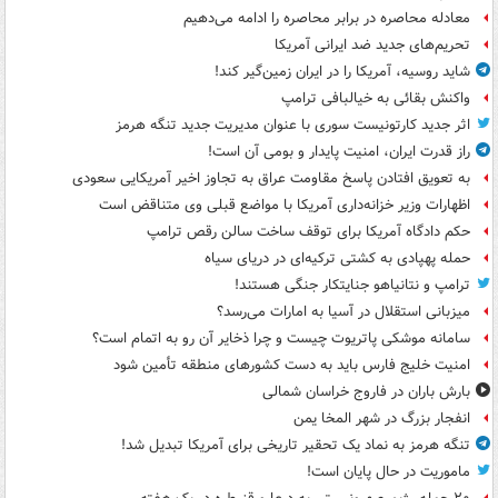
معادله محاصره در برابر محاصره را ادامه می‌دهیم
تحریم‌های جدید ضد ایرانی آمریکا
شاید روسیه، آمریکا را در ایران زمین‌گیر کند!
واکنش بقائی به خیالبافی ترامپ
اثر جدید کارتونیست سوری با عنوان مدیریت جدید تنگه هرمز
راز قدرت ایران، امنیت پایدار و بومی آن است!
به تعویق افتادن پاسخ مقاومت عراق به تجاوز اخیر آمریکایی سعودی
اظهارات وزیر خزانه‌داری آمریکا با مواضع قبلی وی متناقض است
حکم دادگاه آمریکا برای توقف ساخت سالن رقص ترامپ
حمله پهپادی به کشتی ترکیه‌ای در دریای سیاه
ترامپ و نتانیاهو جنایتکار جنگی هستند!
میزبانی استقلال در آسیا به امارات می‌رسد؟
سامانه موشکی پاتریوت چیست و چرا ذخایر آن رو به اتمام است؟
امنیت خلیج فارس باید به دست کشورهای منطقه تأمین شود
بارش باران در فاروج خراسان شمالی
انفجار بزرگ در شهر المخا یمن
تنگه هرمز به نماد یک تحقیر تاریخی برای آمریکا تبدیل شد!
ماموریت در حال پایان است!