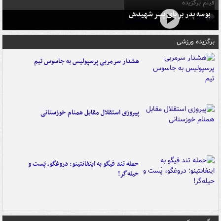
فیلم برگزیده
بوسه‌ پدر بر پای پسر شهیدش
برگزیده ورزشی
هشدار سرمربی پرسپولیس به جاسوس تیم
پیروزی استقلال مقابل همنام خوزستانی
حمله تند فیگو به اینفانتینو: دروغگو، پَست‌ و
حیله‌گر!