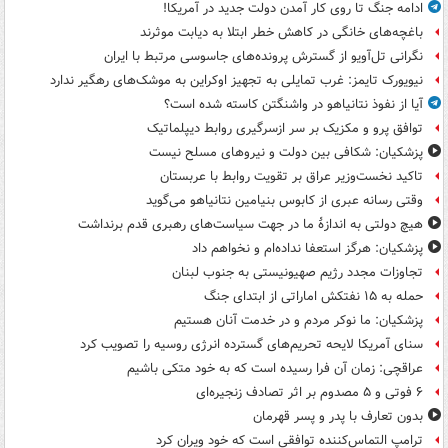
ادامه جنگ تا روی کار آمدن دولت جدید در آمریکا!
باغچه‌های خانگی در کاهش خطر ابتلا به دیابت موثرند
نگرانی تل‌آویو از گسترش پرونده‌های جاسوسی مرتبط با ایران
نیویورک تایمز: غرب تمایلی به تجهیز اوکراین به موشک‌های رهگیر ندارد
آیا از نفوذ نتانیاهو در واشنگتن کاسته شده است؟
توافق پرو و مکزیک بر سر ازسرگیری روابط دیپلماتیک
پزشکیان: شکافی بین دولت و نیروهای مسلح نیست
تاکید نخست‌وزیر عراق بر تقویت روابط با عربستان
وقتی رسانه عبری از کابوس بنیامین نتانیاهو می‌گوید
هیچ دولتی به اندازۀ ما در جهت سیاست‌های رهبری قدم برنداشت
پزشکیان: هرگز استعفا نداده‌ام و نخواهم داد
تجاوزات مجدد رژیم صهیونیستی به جنوب لبنان
حمله به ۱۵ نفتکش‌ اماراتی از ابتدای جنگ
پزشکیان: ما نوکر مردم و در خدمت آنان هستیم
سنای آمریکا لایحه تحریم‌های گسترده انرژی روسیه را تصویب کرد
عراقچی: زمان آن فرا رسیده است که به خود متکی باشیم
۶ فوتی و ۵ مصدوم بر اثر تصادف زنجیره‌ای
بدون تعارف با پدر و پسر قهرمان
ترامپ التماس‌کننده توافقی است که خود ویران کرد