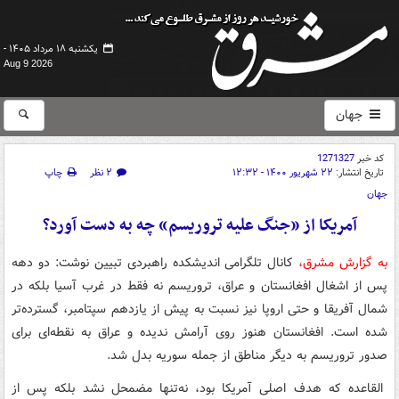
یکشنبه ۱۸ مرداد ۱۴۰۵ -
Aug 9 2026
جهان
کد خبر
1271327
تاریخ انتشار:
۲۲ شهریور ۱۴۰۰ - ۱۲:۳۲
۲ نظر
چاپ
جهان
آمریکا از «جنگ علیه تروریسم» چه به دست آورد؟
به گزارش مشرق،
کانال تلگرامی اندیشکده راهبردی تبیین نوشت: دو دهه
پس از اشغال افغانستان و عراق، تروریسم نه فقط در غرب آسیا بلکه در
شمال آفریقا و حتی اروپا نیز نسبت به پیش از یازدهم سپتامبر، گسترده‌تر
شده است. افغانستان هنوز روی آرامش ندیده و عراق به نقطه‌ای برای
صدور تروریسم به دیگر مناطق از جمله سوریه بدل شد.
القاعده که هدف اصلی آمریکا بود، نه‌تنها مضمحل نشد بلکه پس از