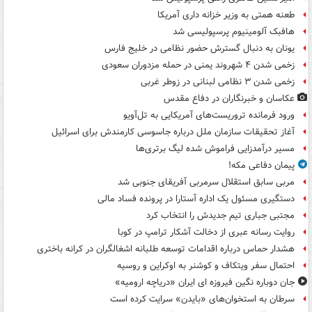
طعنه همتی به وزیر خزانه داری آمریکا
هافبک آلومینیوم پرسپولیسی شد
یونان به دنبال گسترش حضور نظامی در خلیج فارس
زخمی شدن ۴ شهروند یمنی در حمله مزدوران سعودی
زخمی شدن ۳ نظامی لبنانی در زوطر غربی
عکاسان و خبرنگاران در دفاع مقدس
ورود فرمانده تروریست‌های آمریکایی به تل‌آویو
آغاز تحقیقات سازمان ملل درباره جاسوسی کارمندش برای اسرائیل
مسیر درآمدزایی فراموش شده لیگ برتری‌ها
پیمان دفاعی مکه!
مربی سابق استقلال سرمربی آفریقای جنوبی شد
دستگیری مسئول یک اداره آستارا در پرونده فساد مالی
مجتبی جباری تیم جدیدش را انتخاب کرد
روایت رسانه عبری از دخالت آشکار ترامپ در کوبا
هشدار حماس درباره اقدامات توسعه طلبانه اشغالگران در کرانه باختری
احتمال سفر ویتکاف و کوشنر به اوکراین و روسیه
جان دوباره نگین فیروزه ای ایران «دریاچه ارومیه»
سرطان به استخوان‌های «بایدن» سرایت کرده است