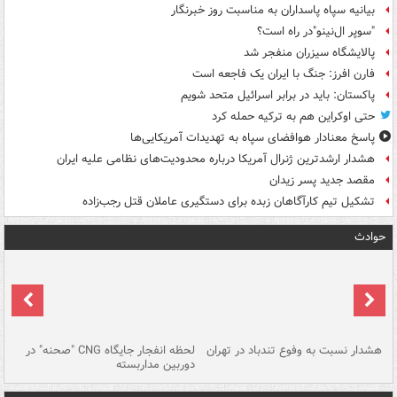
بیانیه سپاه پاسداران به مناسبت روز خبرنگار
"سوپر ال‌نینو"در راه است؟
پالایشگاه سیزران منفجر شد
فارن افرز: جنگ با ایران یک فاجعه است
پاکستان: باید در برابر اسرائیل متحد شویم
حتی اوکراین هم به ترکیه حمله کرد
پاسخ معنادار هوافضای سپاه به تهدیدات آمریکایی‌ها
هشدار ارشدترین ژنرال آمریکا درباره محدودیت‌های نظامی علیه ایران
مقصد جدید پسر زیدان
تشکیل تیم کارآگاهان زبده برای دستگیری عاملان قتل رجب‌زاده
حوادث
ای
هشدار نسبت به وفوع تندباد در تهران
لحظه انفجار جایگاه CNG "صحنه" در
دس
دوربین مداربسته
ات