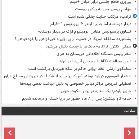
پیروزی قاطع چلسی برابر میلان +فیلم
مهاجم پرسپولیس به پیکان پیوست
ترامپ، مرتکب جنایت جنگی شده است
دیدار دوستانه اما جدی؛ اینتر ۲- یوونتوس ۱ +فیلم
تساوی پرسپولیس مقابل الومینیوم اراک در دیدار دوستانه
پشت‌پرده مداخله آمریکا در حمایت از یِن ژاپن؛ خیرخواهی یا خودخواهی؟
همتی: کنترل ترازنامه بانک‌ها با جدیت دنبال می‌شود
سفر رئیس دستگاه اطلاعاتی عربستان به عراق
دلیل مخالفت AFC با میزبانی آبی‌ها در عراق
سخنگوی ارتش: نظم ایرانی حاکم بر تنگه غیرقابل بازگشت است
هشدار الموسوی درباره توطئه آمریکا برای ایجاد شکاف در نیروهای مسلح عراق
تعطیلی تدریجی مراکز دیالیز خصوصی به دلیل انباشت بدهی بیمه‌ها
خاویر باردم؛ یک ستاره در برابر سکوت جهان
خدمه ناو لینکلن: پس از ۸ ماه حضور در دریا خسته و درمانده‌ شدیم
سلامت