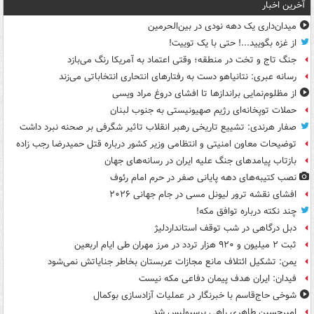
آخرین اخبار
میدان‌داری یک دهه نودی در بین‌الحرمین
از غزه بگویید...! حتی با یک توییت!
جنگ تاج و تخت در منطقه؛ وقتی اعتماد به آمریکا رنگ می‌بازد
رسانه عبری: نتانیاهو دست به رفتارهای انتحاری انتخاباتی می‌زند
از مظلوم‌نمایی براندازها تا افشای دروغ مراد ویسی
حملات توپخانه‌ای رژیم صهیونیستی به جنوب لبنان
صفار هرندی: تشییع تاریخی رهبر انقلاب تاثیر شگرفی بر صحنه نبرد داشت
توضیحات معاون امنیتی و انتظامی وزیر کشور درباره قتل حمیدرضا رجب زاده
بازتاب پیامدهای جنگ علیه ایران در رسانه‌های جهان
نصب کتیبه‌های دهه پایانی صفر در حرم امام رئوف
افشای نقشه ترور لیونل مسی در جام جهانی ۲۰۲۶
چند نکته درباره توافق مکه!
دبل درگاهی در شب توقف استانداردلیژ
ثبت ۲ میلیون و ۹۲۰ هزار تردد در مرز مهران طی ایام اربعین
یمن: تشکیل ائتلاف مانع مجازات عربستان بخاطر جنایاتش نمی‌شود
فیدان: ایران هدف پیمان دفاعی مکه نیست
شوخی حاج‌قاسم با خبرنگار در عملیات آزادسازی بوکمال
امیرحسین طاهری راهی پرسپولیس شد