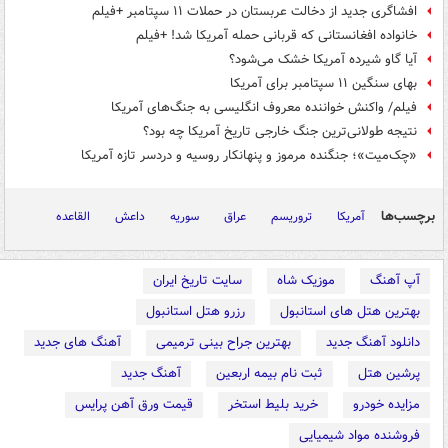
افشاگری جدید از دخالت عربستان در حملات ۱۱ سپتامبر +فیلم
خانواده افغانستانی که قربانی حمله آمریکا شد! +فیلم
آیا گاو شیرده آمریکا خشک می‌شود؟
بهای سنگین ۱۱ سپتامبر برای آمریکا
فیلم/ واکنش خواننده معروف انگلیسی به جنگ‌های آمریکا
نتیجه طولانی‌ترین جنگ خارجی تاریخ آمریکا چه بود؟
«چک‌میت»؛ جنگنده مرموز و پنهانکار روسیه و دردسر تازه آمریکا
برچسب‌ها
آمریکا
تروریسم
عراق
سوریه
داعش
القاعده
آپ آهنگ
موزیک شاه
سایت تاریخ ایران
بهترین هتل های استانبول
رزرو هتل استانبول
دانلود آهنگ جدید
بهترین جراح بینی ترمیمی
آهنگ های جدید
پرشین هتل
ثبت نام بیمه اربعین
آهنگ جدید
مزایده خودرو
خرید بلیط استخر
قیمت ورق آهن پرایس
فروشنده مواد شیمیایی