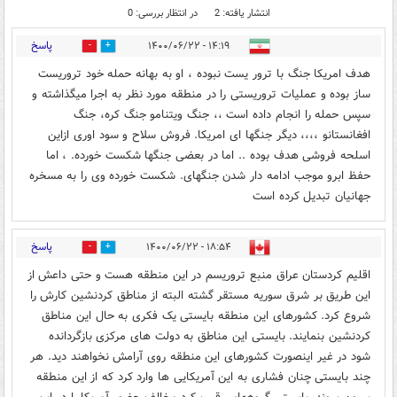
انتشار یافته: 2
در انتظار بررسی: 0
پاسخ
۱۴:۱۹ - ۱۴۰۰/۰۶/۲۲
0
0
هدف امریکا جنگ با ترور یست نبوده ، او به بهانه حمله خود تروریست
ساز بوده و عملیات تروریستی را در منطقه مورد نظر به اجرا میگذاشته و
سپس حمله را انجام داده است ،، جنگ ویتنامو جنگ کره، جنگ
افغانستانو ،،،، دیگر جنگها ای امریکا. فروش سلاح و سود اوری ازاین
اسلحه فروشی هدف بوده .. اما در بعضی جنگها شکست خورده. ، اما
حفظ ابرو موجب ادامه دار شدن جنگهای. شکست خورده وی را به مسخره
جهانیان تبدیل کرده است
پاسخ
۱۸:۵۴ - ۱۴۰۰/۰۶/۲۲
0
0
اقلیم کردستان عراق منبع تروریسم در این منطقه هست و حتی داعش از
این طریق بر شرق سوریه مستقر گشته البته از مناطق کردنشین کارش را
شروع کرد. کشورهای این منطقه بایستی یک فکری به حال این مناطق
کردنشین بنمایند. بایستی این مناطق به دولت های مرکزی بازگردانده
شود در غیر اینصورت کشورهای این منطقه روی آرامش نخواهند دید. هر
چند بایستی چنان فشاری به این آمریکایی ها وارد کرد که از این منطقه