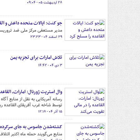
۲۸ اردیبهشت ۰۵ - ۰۹:۰۴
جو کنت: ایالات متحده داعش و القا
مدیر مستعفی مرکز ملی ضد تروریسم آ
۲۹ اسفند ۰۴ - ۲۳:۲۳
تلاش امارات برای تجزیه یمن
۳ دی ۰۴ - ۱۴:۴۲
وال استریت ژورنال: امارات، القاعده
توسط شاخه غرب آفریقای القاعده رب
۱۵ آذر ۰۴ - ۱۲:۱۸
کشته‌شدن جاسوس به جای سرکرده د
منابع می‌گویند حمله ماه اکتبر ائ