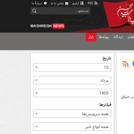
RSS
آرشیو
تماس با ما
دربارهٔ ما
MASHREGH
NEWS
یلم
دیدگاه
پیوندها
بازار
تاریخ
15
مرداد
1405
 دنیای
فیلترها
همه سرویس‌ها
همه انواع خبر