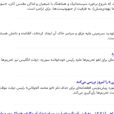
ند که شروع برخورد سیستماتیک و هماهنگ با شیعیان و اماکن مقدس آنان، «سوغ
طعا یهودی‌منش)، به طرفیت از صهیونیست‌ها، برای ترامپ است.
تهدید سرزمینی علیه عراق و سراسر خاک آن ایجاد کرده‌اند، القاعده و داعش هستن
است.
د
ل برای لغو تحریم‌ها علیه رئیس خودخوانده سوریه، دولت انگلیس نیز تحریم‌ها عل
» را امروز بررسی می‌کند
مورد پیش‌نویس قطعنامه‌ای برای حذف نام «ابو محمد الجولانی» رئیس دولت موق
 تحریم‌ها رأی‌گیری می‌کند.
احی لشکرکشی به غرب آسیا/ منفورترین سیاستمدار آمریکا هم خوراک مور و مار