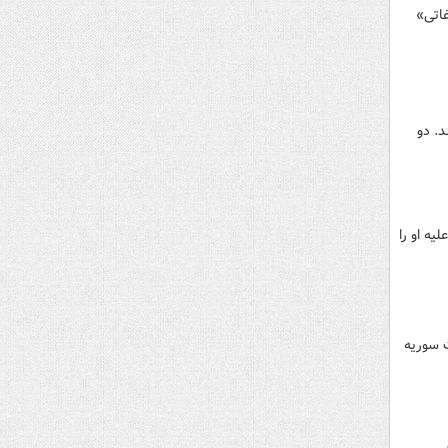
اتی»
د. دو
یه او را
ت سوریه