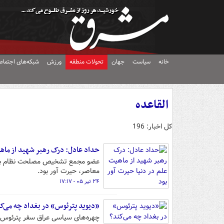
خانه
سیاست
جهان
تحولات منطقه
ورزش
شبکه‌های اجتماع
القاعده
کل اخبار: 196
حداد عادل: درک رهبر شهید از ماهی
عضو مجمع تشخیص مصلحت نظام با بر
معاصر، حیرت آور بود.
۲۴ تیر ۰۵ - ۱۷:۱۷
«دیوید پترئوس» در بغداد چه می‌ک
چهره‌های سیاسی عراق سفر پترئوس به 