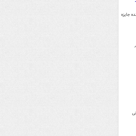
که وقتی کریستین بیل، بازیگر نقش چنی در فیلم «معاون رییس‌جمهور»، در سال ۲۰۱۸ برنده جایزه
.
تی