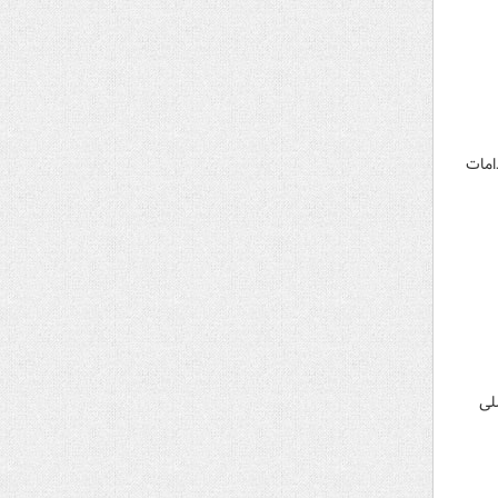
امات
لی