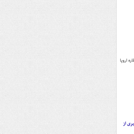
هویت قاره اروپا
ری از