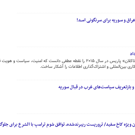
عراق و سـوریه برای سرنگونی اسـد!
اد
رسانه اسپانیایی حمله تروریستی «باتاکلان» پاریس در سال ۲۰۱۵ را نقطه عطفی دانست که امنیت، سیاست و 
اری بین‌المللی و اشتراک‌گذاری اطلاعات را آشکار ساخت.
 و بازتعریف سیاست‌های غرب در قبال سوریه
 ویژه کاخ سفید/ تروریست ریبرندشده، توافق شوم ترامپ با الشرع برای جلوگی