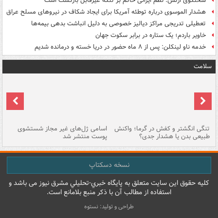
سخنگوی ارتش: نظم ایرانی حاکم بر تنگه غیرقابل بازگشت است
هشدار الموسوی درباره توطئه آمریکا برای ایجاد شکاف در نیروهای مسلح عراق
تعطیلی تدریجی مراکز دیالیز خصوصی به دلیل انباشت بدهی بیمه‌ها
خاویر باردم؛ یک ستاره در برابر سکوت جهان
خدمه ناو لینکلن: پس از ۸ ماه حضور در دریا خسته و درمانده‌ شدیم
سلامت
تنگی انگشتر و کفش در گرما؛ واکنش
اسامی ژل‌های غیر مجاز شستشوی
مر
طبیعی بدن یا هشدار جدی؟
پوست منتشر شد
نسخه دسکتاپ
کليه حقوق اين سايت متعلق به پایگاه خبري-تحليلي مشرق نيوز می باشد و
استفاده از مطالب آن با ذکر منبع بلامانع است.
طراحی و تولید: نستوه