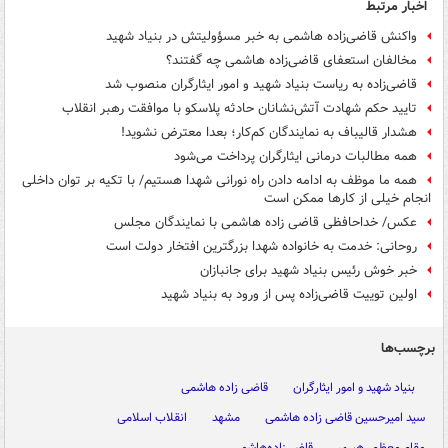
اخبار مرتبط
واکنش قاضی‌زاده هاشمی به خبر مسؤولیتش در بنیاد شهید
مخالفان استعفای قاضی‌زاده هاشمی چه گفتند؟
قاضی‌زاده به ریاست بنیاد شهید و امور ایثارگران منصوب شد
تایید حکم شهادت آتش‌نشانان حادثه پلاسکو با موافقت رهبر انقلاب
هشدار قالیباف به نمایندگان کم‌کار؛ بعدا معترض نشوید!
همه مطالبات درمانی ایثارگران پرداخت می‌شود
همه ما موظف به ادامه دادن راه نورانی شهدا هستیم/ با تکیه بر توان داخلی
انجام خیلی از کارها ممکن است
عکس/ خداحافظی قاضی زاده هاشمی با نمایندگان مجلس
روحانی: خدمت به خانواده شهدا بزرگترین افتخار دولت است
خبر خوش رئیس بنیاد شهید برای جانبازان
اولین توییت قاضی‌زاده پس از ورود به بنیاد شهید
برچسب‌ها
بنیاد شهید و امور ایثارگران
قاضی زاده هاشمی
سید امیرحسین قاضی زاده هاشمی
مشهد
انقلاب اسلامی
مقام معظم رهبری
قاضی‌زاده‌هاشمی