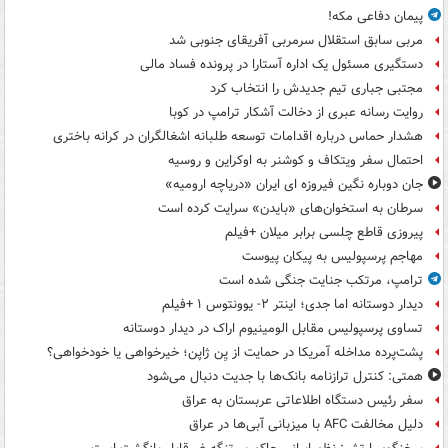
پیمان دفاعی مکه!
مربی سابق استقلال سرمربی آفریقای جنوبی شد
دستگیری مسئول یک اداره آستارا در پرونده فساد مالی
مجتبی جباری تیم جدیدش را انتخاب کرد
روایت رسانه عبری از دخالت آشکار ترامپ در کوبا
هشدار حماس درباره اقدامات توسعه طلبانه اشغالگران در کرانه باختری
احتمال سفر ویتکاف و کوشنر به اوکراین و روسیه
جان دوباره نگین فیروزه ای ایران «دریاچه ارومیه»
سرطان به استخوان‌های «بایدن» سرایت کرده است
پیروزی قاطع چلسی برابر میلان +فیلم
مهاجم پرسپولیس به پیکان پیوست
ترامپ، مرتکب جنایت جنگی شده است
دیدار دوستانه اما جدی؛ اینتر ۲- یوونتوس ۱ +فیلم
تساوی پرسپولیس مقابل الومینیوم اراک در دیدار دوستانه
پشت‌پرده مداخله آمریکا در حمایت از یِن ژاپن؛ خیرخواهی یا خودخواهی؟
همتی: کنترل ترازنامه بانک‌ها با جدیت دنبال می‌شود
سفر رئیس دستگاه اطلاعاتی عربستان به عراق
دلیل مخالفت AFC با میزبانی آبی‌ها در عراق