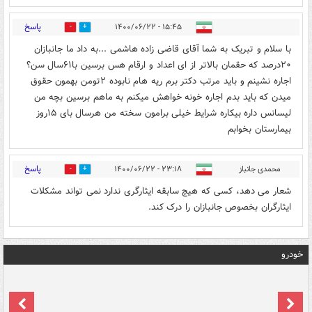
پاسخ
۱۵:۴۵ - ۱۴۰۰/۰۶/۲۲
0
0
با سلام و تبریک به شما آقای قاضی زاده هاشمی ...به داد ما جانبازان
۲۰درصد که حقمان بالاتر از ای اعداد و ارقام هس برسین با۶۱سال سن؟
اجاره نشینم و باید مرتب دکتر برم ریه هام نابوده ۲تومن بهمون حقوق
میدن که باید بدم اجاره خونه خواهش میکنم به ماهم برسین بچه من
لیسانس داره بیکاره شرایط خیلی برامون سخته من هرسال بای ۱۵روز
بیمارستان بخوابم
پاسخ
محمدی جانباز
۲۳:۱۸ - ۱۴۰۰/۰۶/۲۲
0
0
شعار می دهد، کسی که هیچ سابقه ایثارگری ندارد نمی تواند مشکلات
ایثارگران بخصوص جانبازان را درک کند.
خودرو