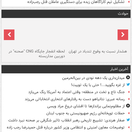
تشکیل تیم کارآگاهان زبده برای دستگیری عاملان قتل رجب‌زاده
حوادث
ای
هشدار نسبت به وفوع تندباد در تهران
لحظه انفجار جایگاه CNG "صحنه" در
دس
دوربین مداربسته
ات
آخرین اخبار
میدان‌داری یک دهه نودی در بین‌الحرمین
از غزه بگویید...! حتی با یک توییت!
جنگ تاج و تخت در منطقه؛ وقتی اعتماد به آمریکا رنگ می‌بازد
رسانه عبری: نتانیاهو دست به رفتارهای انتحاری انتخاباتی می‌زند
از مظلوم‌نمایی براندازها تا افشای دروغ مراد ویسی
حملات توپخانه‌ای رژیم صهیونیستی به جنوب لبنان
صفار هرندی: تشییع تاریخی رهبر انقلاب تاثیر شگرفی بر صحنه نبرد داشت
توضیحات معاون امنیتی و انتظامی وزیر کشور درباره قتل حمیدرضا رجب زاده