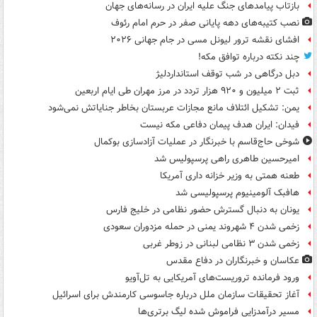
بازتاب پیامدهای جنگ علیه ایران در رسانه‌های جهان
نصب کتیبه‌های دهه پایانی صفر در حرم امام رئوف
افشای نقشه ترور لیونل مسی در جام جهانی ۲۰۲۶
چند نکته درباره توافق مکه!
دبل درگاهی در شب توقف استانداردلیژ
ثبت ۲ میلیون و ۹۲۰ هزار تردد در مرز مهران طی ایام اربعین
یمن: تشکیل ائتلاف مانع مجازات عربستان بخاطر جنایاتش نمی‌شود
فیدان: ایران هدف پیمان دفاعی مکه نیست
شوخی حاج‌قاسم با خبرنگار در عملیات آزادسازی بوکمال
امیرحسین طاهری راهی پرسپولیس شد
طعنه همتی به وزیر خزانه داری آمریکا
هافبک آلومینیوم پرسپولیسی شد
یونان به دنبال گسترش حضور نظامی در خلیج فارس
زخمی شدن ۴ شهروند یمنی در حمله مزدوران سعودی
زخمی شدن ۳ نظامی لبنانی در زوطر غربی
عکاسان و خبرنگاران در دفاع مقدس
ورود فرمانده تروریست‌های آمریکایی به تل‌آویو
آغاز تحقیقات سازمان ملل درباره جاسوسی کارمندش برای اسرائیل
مسیر درآمدزایی فراموش شده لیگ برتری‌ها