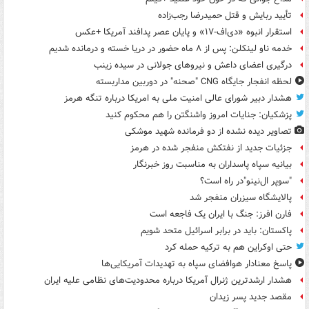
تأیید ربایش و قتل حمیدرضا رجب‌زاده
استقرار انبوه «دی‌اف‑۱۷» و پایان عصر پدافند آمریکا +عکس
خدمه ناو لینکلن: پس از ۸ ماه حضور در دریا خسته و درمانده‌ شدیم
درگیری اعضای داعش و نیروهای جولانی در سیده زینب
لحظه انفجار جایگاه CNG "صحنه" در دوربین مداربسته
هشدار دبیر شورای عالی امنیت ملی به امریکا درباره تنگه هرمز
پزشکیان: جنایات امروز واشنگتن را هم محکوم کنید
تصاویر دیده‌ نشده از دو فرمانده شهید موشکی
جزئیات جدید از نفتکش منفجر شده در هرمز
بیانیه سپاه پاسداران به مناسبت روز خبرنگار
"سوپر ال‌نینو"در راه است؟
پالایشگاه سیزران منفجر شد
فارن افرز: جنگ با ایران یک فاجعه است
پاکستان: باید در برابر اسرائیل متحد شویم
حتی اوکراین هم به ترکیه حمله کرد
پاسخ معنادار هوافضای سپاه به تهدیدات آمریکایی‌ها
هشدار ارشدترین ژنرال آمریکا درباره محدودیت‌های نظامی علیه ایران
مقصد جدید پسر زیدان