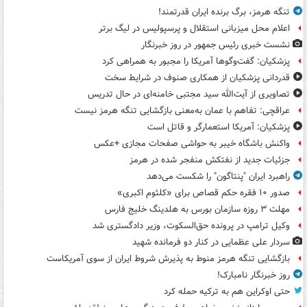
تنگه هرمز، برگ برنده ایران قدرتمند!
اعلام محل میزبانی استقلال و پرسپولیس در لیگ برتر
نشست خبری رئیس جمهور در روز خبرنگار
پزشکیان: گفت‌وگوها آمریکا را مجبور به همراهی کرد
قدردانی پزشکیان از همکاری صنوف در شرایط سخت
تصاویری از آیت‌الله سید مجتبی خامنه‌ای در حال تدریس
عراقچی: تفاهم با عمان به‌معنی بازگشایی تنگه هرمز نیست
پزشکیان: آمریکا استعمارگر و قاتل است
واکنش باشگاه خیبر به حواشی صفحات مجازی +عکس
جزئیات جدید از نفتکش منفجر شده در هرمز
راهبرد ایران "پنتاگون" را شکست می‌دهد
صدور ۱۰ فقره حکم قصاص برای «کلثوم اکبری»
مهلت ۳ روزه سازمان بورس به هلدینگ خلیج فارس
وکیل ترامپ در پرونده حق‌السکوت، وزیر دادگستری شد
سردار علی عظمایی در کنار دو فرمانده شهید
بازگشایی تنگه هرمز منوط به پذیرش شروط ایران از سوی آمریکاست
روز خبرنگار نامبارک!
حتی اوکراین هم به ترکیه حمله کرد