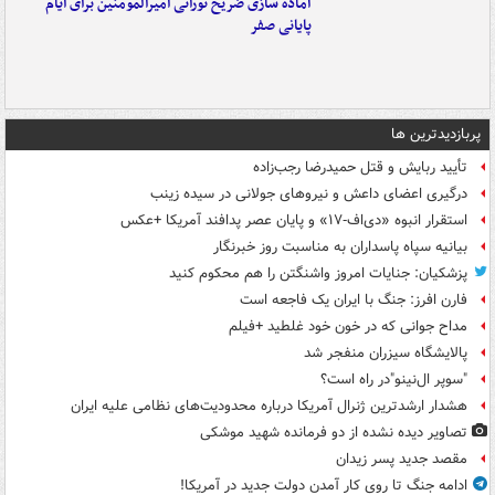
آماده سازی ضریح نورانی امیرالمومنین برای ایام
پایانی صفر
پربازدیدترین ها
تأیید ربایش و قتل حمیدرضا رجب‌زاده
درگیری اعضای داعش و نیروهای جولانی در سیده زینب
استقرار انبوه «دی‌اف‑۱۷» و پایان عصر پدافند آمریکا +عکس
بیانیه سپاه پاسداران به مناسبت روز خبرنگار
پزشکیان: جنایات امروز واشنگتن را هم محکوم کنید
فارن افرز: جنگ با ایران یک فاجعه است
مداح جوانی که در خون خود غلطید +فیلم
پالایشگاه سیزران منفجر شد
"سوپر ال‌نینو"در راه است؟
هشدار ارشدترین ژنرال آمریکا درباره محدودیت‌های نظامی علیه ایران
تصاویر دیده‌ نشده از دو فرمانده شهید موشکی
مقصد جدید پسر زیدان
ادامه جنگ تا روی کار آمدن دولت جدید در آمریکا!