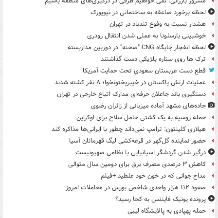
مسرور بارزانی: نمی خواهیم طرفی در درگیری‌های منطقه باشیم
لحظه برخورد صاعقه به ساختمانی در نیویورک
هشدار نسبت به وفوع تندباد در تهران
خوشبینی بارسلونا به عملی شدن انتقال رودری
لحظه انفجار جایگاه CNG "صحنه" در دوربین مداربسته
ترک ها روی ستاره بلژیکی دست گذاشتند
قطع دست عربستان سعودیِ تحت حمایت آمریکا
عملیات ارتش پاکستان در خیبرپختونخوا؛ ۸ نفر کشته شدند
دستگیری باند جاعلان حرفه‌ای مدارک اتباع خارجی در تهران
جاده‌های مشهد آماده میزبانی از زائران رضوی
حمله روسیه به یک کشتی حامل سلاح برای اوکراین
هیلاری کلینتون: ترامپ نمی‌داند چطور با ایرانی‌ها مذاکره کند
حضور نماینده گل‌گهر در قرعه‌کشی لیگ قهرمانان آسیا
درگیر شدن گردشگر اسپانیایی با نظامی صهیونیست
کاهش ۳ درصدی مصرف برق برای دومین سال متوالی
مداح جوانی که در خون خود غلطید +فیلم
صعود ۱۱۲ هزار واحدی شاخص بورس در معاملات امروز
پرونده یونیک فایننس به کجا رسید؟
حمله پهپادی به پالایشگاه لیبی