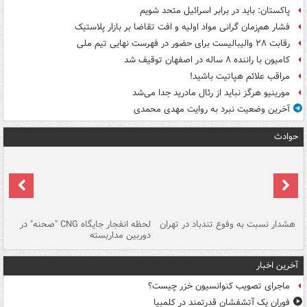
پاکستان: باید در برابر اسرائیل متحد شویم
فشار هم‌زمان گرانی مواد اولیه و افت تقاضا بر بازار پلاستیک
رقابت ۲۸ والیبالیست برای حضور در فهرست نهایی تیم ملی
کامیون با راننده ۸ ساله در اصفهان توقیف شد
مراقب علائم هپاتیت باشید!
مورینیو هرگز نباید از رئال مادرید جدا می‌شد
آخرین وضعیت نبرد به روایت مهدی محمدی
حوادث
ای
هشدار نسبت به وفوع تندباد در تهران
لحظه انفجار جایگاه CNG "صحنه" در
دس
دوربین مداربسته
ات
آخرین اخبار
ماجرای تصویب کنوانسیون خزر چیست؟
فوران یک آتشفشان قدرتمند در کلمبیا