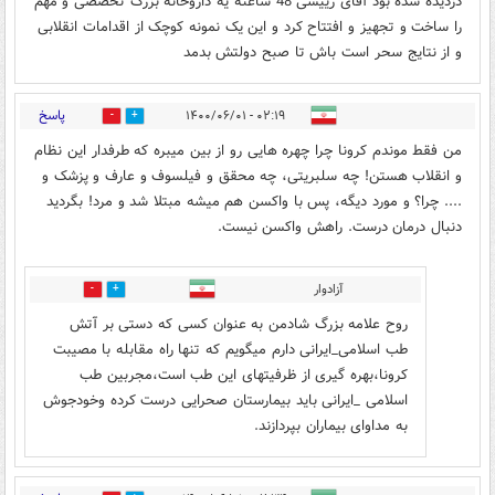
دزدیده شده بود آقای رییسی 48 ساعته یه داروخانه بزرگ تخصصی و مهم
را ساخت و تجهیز و افتتاح کرد و این یک نمونه کوچک از اقدامات انقلابی
و از نتایج سحر است باش تا صبح دولتش بدمد
پاسخ
۰۲:۱۹ - ۱۴۰۰/۰۶/۰۱
1
0
من فقط موندم کرونا چرا چهره هایی رو از بین میبره که طرفدار این نظام
و انقلاب هستن! چه سلبریتی، چه محقق و فیلسوف و عارف و پزشک و
.... چرا؟ و مورد دیگه، پس با واکسن هم میشه مبتلا شد و مرد! بگردید
دنبال درمان درست. راهش واکسن نیست.
آزادوار
0
0
روح علامه بزرگ شادمن به عنوان کسی که دستی بر آتش
طب اسلامی_ایرانی دارم میگویم که تنها راه مقابله با مصیبت
کرونا،بهره گیری از ظرفیتهای این طب است،مجربین طب
اسلامی _ایرانی باید بیمارستان صحرایی درست کرده وخودجوش
به مداوای بیماران بپردازند.