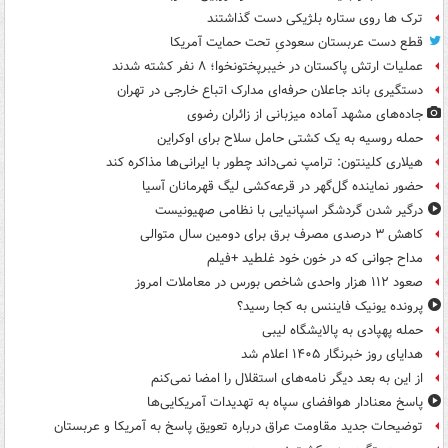
ترک ها روی ستاره بلژیکی دست گذاشتند
قطع دست عربستان سعودیِ تحت حمایت آمریکا
عملیات ارتش پاکستان در خیبرپختونخوا؛ ۸ نفر کشته شدند
دستگیری باند جاعلان حرفه‌ای مدارک اتباع خارجی در تهران
جاده‌های مشهد آماده میزبانی از زائران رضوی
حمله روسیه به یک کشتی حامل سلاح برای اوکراین
هیلاری کلینتون: ترامپ نمی‌داند چطور با ایرانی‌ها مذاکره کند
حضور نماینده گل‌گهر در قرعه‌کشی لیگ قهرمانان آسیا
درگیر شدن گردشگر اسپانیایی با نظامی صهیونیست
کاهش ۳ درصدی مصرف برق برای دومین سال متوالی
مداح جوانی که در خون خود غلطید +فیلم
صعود ۱۱۲ هزار واحدی شاخص بورس در معاملات امروز
پرونده یونیک فایننس به کجا رسید؟
حمله پهپادی به پالایشگاه لیبی
هدایای روز خبرنگار ۱۴۰۵ اعلام شد
از این به بعد دیگر نامه‌های استقلال را امضا نمی‌کنم
پاسخ معنادار هوافضای سپاه به تهدیدات آمریکایی‌ها
توضیحات جدید مقاومت عراق درباره تعویق پاسخ به آمریکا و عربستان