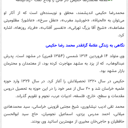
محمدرضا حکیمی اندیشمند، محقق و نویسنده‌ای است که از آثار او
می‌توان به «الحیاة»، «خورشید مغرب»، «عقل سرخ»، «عاشورا: مظلومیتی
مضاعف»، «شیخ آقا بزرگ تهرانی»، «تفسیر آفتاب»، «فریاد روزها»، اشاره
کرد.
نگاهی به زندگی علامهٔ گرانقدر محمد رضا حکیمی
وی متولد ۱۴ فروردین ۱۳۱۴ شمسی (۱۳۵۴ قمری) در مشهد است. پدرش
عبدالوهاب، که از یزد به مشهد مهاجرت کرده بود، از معتمدان و محترمان
بازار مشهد بود.
حکیمی در سال ۱۳۲۰ تحصیلاتش را آغاز کرد. در سال ۱۳۲۶ وارد حوزه
علمیه خراسان شد و ۲۰ سال از عمر خود را در این حوزه به تحصیل دروس
مقدمات و سطح، خارج، فلسفه، ادبیات عرب، نجوم و تقویم گذراند.
محمد تقی ادیب نیشابوری، شیخ مجتبی قزوینی خراسانی، سید محمدهادی
میلانی، احمد مدرس یزدی، اسماعیل نجومیان، حاج سید ابوالحسن
حافظیان و حاجی‌خان مخیری از مهمترین اساتید وی بودند.