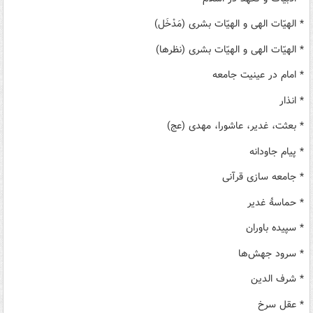
* الهیّات الهی و الهیّات بشری (مَدْخَل)
* الهیّات الهی و الهیّات بشری (نظرها)
* امام در عینیت جامعه
* انذار
* بعثت، غدیر، عاشورا، مهدی (عج)
* پیام جاودانه
* جامعه سازی قرآنی
* حماسهٔ غدیر
* سپیده باوران
* سرود جهش‌ها
* شرف الدین
* عقل سرخ