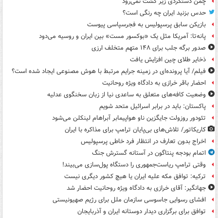
چمن دستگردی زیر کشت نمی‌رود
حدس بزنید ایران چه رنگی است؟
بازیکن سابق پرسپولیس به فجرسپاسی پیوست
پانه‌تا: آمریکا مثل یک «بوکسور مست» بین ایران و روسیه می‌دود
صدور برگه جلب برای ۱۴۸ متهم متخلف ارزی
ذخایر طلای چین افزایش یافت
فیلم/ آیا پرونده‌ای در زمینه جرایم مرتبط با هوش مصنوعی ایجاد شده است؟
احضار باقر خرازی به دادگاه ویژه روحانیت
وضعیت کافه‌های متعلق به ساعدی نیا از زبان سخنگوی عدلیه
پاکستان: باید در برابر اسرائیل متحد شویم
تئودور روزولت جایگزین ناو هواپیمابر آبراهام لینکلن می‌شود
کاریکاتور/ تلاش‌های بی‌پایان ترامپ برای مذاکره با ایران
اخراج بدون تعارف در انتظار فرد خاطی پرسپولیس
اتمام بودجه پنتاگون در آستانه گسترش جنگ
وقتی ترامپ ریاست‌جمهوری را دستگاه پول‌سازی می‌بیند!
ترکیه: توافق مکه علیه ایران یا هیچ کشور دیگری نیست
جهانگیر: آقای خرازی به دادگاه ویژه روحانیت احضار شد
افشای رسوایی جاسوسی سازمان ملل برای رژیم صهیونیستی
توافق برای برگزاری دیدار دوستانه ایران و آذربایجان