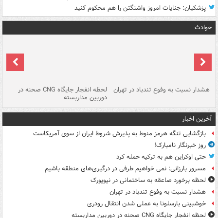
پزشکیان: جنایات امروز واشنگتن را هم محکوم کنید
حوادث
ای
هشدار نسبت به وفوع تندباد در تهران
لحظه انفجار جایگاه CNG صحنه در
دس
دوربین مداربسته
ات
آخرین اخبار
بازگشایی تنگه هرمز منوط به پذیرش شروط ایران از سوی آمریکاست
روز خبرنگار نامبارک!
حتی اوکراین هم به ترکیه حمله کرد
مسرور بارزانی: نمی خواهیم طرفی در درگیری‌های منطقه باشیم
لحظه برخورد صاعقه به ساختمانی در نیویورک
هشدار نسبت به وفوع تندباد در تهران
خوشبینی بارسلونا به عملی شدن انتقال رودری
لحظه انفجار جایگاه CNG صحنه در دوربین مداربسته