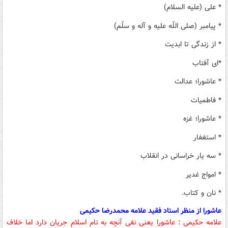
* علی (علیه السلام)
* پیامبر (صلی اللّه علیه و آله و سلّم)
* از زندگی تا ابدیت
*‌ای آفتاب
* عاشورا؛ عدالت
* فاطمیات
* عاشورا؛ غزه
* استغفار
* سه یار خراسانی در انقلاب
* امواج غدیر
* نان و کتاب.
عاشورا از منظر استاد فقید علامه محمدرضا حکیمی
علامه حکیمی : عاشورا یعنی نفی آنچه به نام اسلام جریان دارد اما خلاف