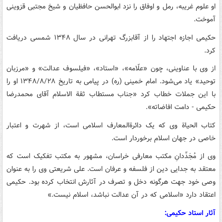
او علوم غریبه، رمل و اوفاق را نزد ابوالحسن حافظیان و شیخ مجتبی قزوینی
آموخت.
حکیمی اجازه اجتهاد را از آقابزرگ تهرانی در سال ۱۳۴۸ شمسی دریافت
کرد.
از وی با عناوینی، چون «علّامه»، «استاد»، «فیلسوف عدالت» و «مرزبان
توحید» یاد می‌شود. امام خمینی (ره) در پیامی به تاریخ ۱۳۴۸/۸/۲۸ او را
با این جملات خطاب کرد «جناب مستطاب ثقة الاسلام آقای محمدرضا
حکیمی - دامت افاضاته».
کتاب الحیاة وی که یک دائرةالمعارف اسلامی است، از شهرت و اعتبار
خاصی در جهان اسلام برخوردار است.
وی از مُجَدِّدانِ مکتب معارفی خراسان، مشهور به مکتب تفکیک است که
معتقد به جدایی دین از فلسفه و عرفان است. علی شریعتی وی را به عنوان
وصی خود جهت هرگونه دخل و تصرف در آثارش انتخاب کرده بود. حکیمی
اعتقاد دارد «اسلامی که در آن عدالت نباشد، اسلام نیست.»
آثار استاد حکیمی: