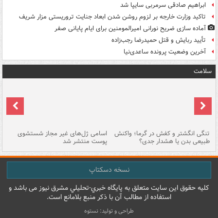
ابراهیم صادقی سرمربی سایپا شد
تاکید وزارت خارجه بر لزوم روشن شدن ابعاد جنایت تروریستی مزار شریف
آماده سازی ضریح نورانی امیرالمومنین برای ایام پایانی صفر
تأیید ربایش و قتل حمیدرضا رجب‌زاده
آخرین وضعیت پرونده ساعدی‌نیا
سلامت
تنگی انگشتر و کفش در گرما؛ واکنش
اسامی ژل‌های غیر مجاز شستشوی
مر
طبیعی بدن یا هشدار جدی؟
پوست منتشر شد
نسخه دسکتاپ
کليه حقوق اين سايت متعلق به پایگاه خبري-تحليلي مشرق نيوز می باشد و
استفاده از مطالب آن با ذکر منبع بلامانع است.
طراحی و تولید: نستوه