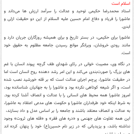
اسلام است
استاد محمدرضا حکیمی توحید و عدالت را سرآمد ارزش ها می‌داند و
عاشورا را فریاد و دفاع امام حسین علیه السلام از این دو حقیقت ازلی و
ابدی.
عاشورا برای حکیمی، در بستر تاریخ و برای همیشه روزگاران جریان دارد و
مانند رودی خروشان، ویرانگر موانع رسیدن جامعه مظلوم به حقوق خود
است.
در نگاه وی، مصیبت خوانی در رثای شهدای طف گرچه پیوند انسان با غم
های بزرگ را صورت‌بندی می‌کند و این امر رشد دهنده روح انسان است اما
در حقیقت عاشورا، پرچم اجرای عدالت است که بر قله خورشید نصب شده
است، و اگر شیعه کوتاهی نکرده بود و عاشورا را به جهانیان شناسانده بود،
امروز عاشورا همه محیط های انسانی را با عدالت و انصاف آشنا کرده بود.
به شرط اینکه خود طرفداران عاشورا و حکومت های مدعی اعتقاد به عاشورا،
به عدالت و انصاف معتقد باشند و جامعه را بر اساس عدل و داد بسازند،
این همه تفاوت های جهنمی و «دره های فقر» و «قله های ثروت» وجود
نداشته باشد، و یزیدیانی که در زیر نام حسین(ع) خود را پنهان کرده اند
در میان نباشند.