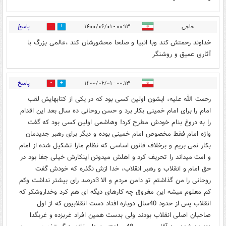
پاسخ
حاجی
۰۰:۱۳ - ۱۴۰۰/۰۶/۰۱
1
6
خداوند رحمتش کند وبا انبیا و صلحا محشورشان کند ،عالمی بزرگ با
آثاری عمیق و روشنگر
پاسخ
۰۰:۱۳ - ۱۴۰۰/۰۶/۰۱
2
4
رحمت الله علیه، ایشون اولین کسی بود که در یکی از کتابهایش لقب
امام را برای امام خمینی بکار برد و حسن روحانی ده سال بعد این اقدام
را به دروغ بنام خودش مطرح کرد! وهاشمی اولین کسی بود که گفت
واژه امام فقط مخصوص امام خمینی بوده و دیگر برای رهبر جدیدمان
بکار نمی بریم و برخلاف قانون اساسی که نظام مارا تشکیل شده از امام
و امت میداند را تحریف کرد و اهلش میدونن اینکارش خیلی جفا بود در
حق امام و انقلاب و رهبر انقلاب، خدا ازش نگذره که خودش گفت
روحانی را من گذاشتم تو دامن مردم و الا 3درصد رای بیشتر نداشت وکم
کم معلوم میشه این مغروق چه کارهای دیگه ای هم کرد وخداروشکر که
انقلاب پس از حدود 40سال دوباره افتاد دست انقلابیون که از اول
صاحبان اصلی انقلاب بودند ولی بدست همین افراد غربزده و غربگدا