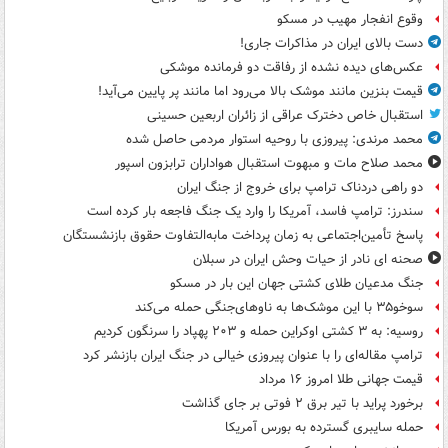
وقوع انفجار مهیب در مسکو
دست بالای ایران در مذاکرات جاری!
عکس‌های دیده نشده از رفاقت دو فرمانده‌ موشکی
قیمت بنزین مانند موشک بالا می‌رود اما مانند پر پایین می‌آید!
استقبال خاص دخترک عراقی از زائران اربعین حسینی
محمد مرندی: پیروزی با روحیه استوار مردمی حاصل شده
محمد صلاح مات و مبهوت استقبال هواداران ترابزون اسپور
دو راهی دردناک ترامپ برای خروج از جنگ ایران
سندرز: ترامپ فاسد، آمریکا را وارد یک جنگ فاجعه بار کرده است
پاسخ تأمین‌اجتماعی به زمان پرداخت مابه‌التفاوت حقوق بازنشستگان
صحنه ای نادر از حیات وحش ایران در سبلان
جنگ مدعیان طلای کشتی جهان این بار در مسکو
سوخو۳۵ با این موشک‌ها به ناوهای‌جنگی حمله می‌کند
روسیه: به ۳ کشتی اوکراین حمله و ۲۰۳ پهپاد را سرنگون کردیم
ترامپ مقاله‌ای را با عنوان پیروزی خیالی در جنگ ایران بازنشر کرد
قیمت جهانی طلا امروز ۱۶ مرداد
برخورد پراید با تیر برق ۲ فوتی بر جای گذاشت
حمله سایبری گسترده به بورس آمریکا