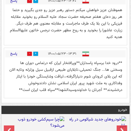
پاسخ
۱۲:۴۰ - ۱۴۰۰/۰۵/۲۳
10
19
هموطنان عزیز خواهش میکنم دستور رهبر عزیز رو جدی بگیرید و حتما
هر روز دعای هفتم صحیفه حضرت سجاد علیه السلام رو بخونید مقابله
فیزیکی با این بلا یک طرف ماجراست و مقابله معنوی هم طرف دیگر.
زیارت عاشورا را بخونید و به روح مطهر حضرت نرجس خاتون علیهاالسلام
هدیه کنید
پاسخ
۱۳:۳۱ - ۱۴۰۰/۰۵/۲۳
5
6
**درود خدا برسپاه پاسداران**وپرافتخار ایران که درتمامی دوران ها
وسختی ها... جنگ تحمیلی،تابلایای طبیعی ازقبیل سیل وزلزله وتابه الان
که این بلای کرونای شوم دنیاراگرفته،،لیاقت وشایستگی خودرا با ایثار
وفداکاری به ملت شهید پرور ایران اسلامی نشان دادندوخوش
درخشیدند** آجرتان با خداوندوسیدالشهدا**سپاه قلب ایران است**
خودرو