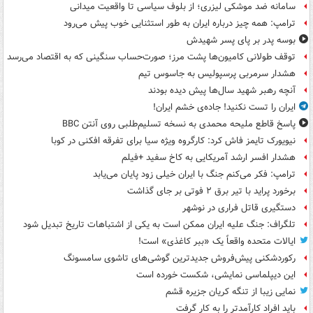
سامانه ضد موشکی لیزری؛ از بلوف سیاسی تا واقعیت میدانی
ترامپ: همه چیز درباره ایران به طور استثنایی خوب پیش می‌رود
بوسه‌ پدر بر پای پسر شهیدش
توقف طولانی کامیون‌ها پشت مرز؛ صورت‌حساب سنگینی که به اقتصاد می‌رسد
هشدار سرمربی پرسپولیس به جاسوس تیم
آنچه رهبر شهید سال‌ها پیش دیده بودند
ایران را تست نکنید! جاده‌ی خشم ایران!
پاسخ قاطع ملیحه محمدی به نسخه تسلیم‌طلبی روی آنتن BBC
نیویورک تایمز فاش کرد: کارگروه ویژه سیا برای تفرقه افکنی در کوبا
هشدار افسر ارشد آمریکایی به کاخ سفید +فیلم
ترامپ: فکر می‌کنم جنگ با ایران خیلی زود پایان می‌یابد
برخورد پراید با تیر برق ۲ فوتی بر جای گذاشت
دستگیری قاتل فراری در نوشهر
تلگراف: جنگ علیه ایران ممکن است به یکی از اشتباهات تاریخ تبدیل شود
ایالات متحده واقعاً یک «ببر کاغذی» است!
رکوردشکنی پیش‌فروش جدیدترین گوشی‌های تاشوی سامسونگ
این دیپلماسی نمایشی، شکست خورده است
نمایی زیبا از تنگه کریان جزیره قشم
باید افراد کارآمدتر را به کار گرفت