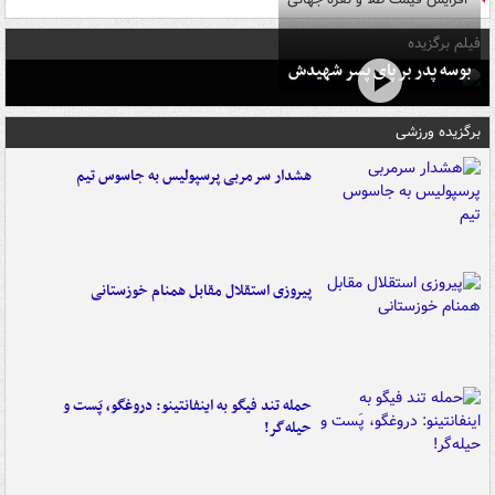
فیلم برگزیده
بوسه‌ پدر بر پای پسر شهیدش
برگزیده ورزشی
هشدار سرمربی پرسپولیس به جاسوس تیم
پیروزی استقلال مقابل همنام خوزستانی
حمله تند فیگو به اینفانتینو: دروغگو، پَست‌ و
حیله‌گر!