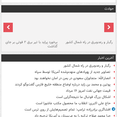
حوادث
رگبار و رعدوبرق در راه شمال کشور
برخورد پراید با تیر برق ۲ فوتی بر جای
گذاشت
گر
آخرین اخبار
رگبار و رعدوبرق در راه شمال کشور
تصاویر جدید از پهپادهای منهدم‌شده آمریکا توسط سپاه
انصارالله: متجاوزان سعودی در یمن در امان نخواهند بود
پوتین و محمد بن زاید درباره اوضاع منطقه خلیج فارس گفت‌وگو کردند
قیمت جهانی نفت امروز ۱۶ مرداد
اشکال بزرگ فوتبال ما نتیجه‌گرایی است
حاج علی اکبری: انقلاب ما محصول مکتب عاشورا است
افشاگری برادرزاده ترامپ: تمام تصمیم‌هایش از روی ترس است
چرا محمد صلاح ترکیه را به عربستان و آمریکا ترجیح داد