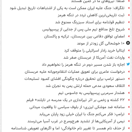
صنعا: نیروهای ما در کمین‌ هستند
تلگراف: جنگ علیه ایران ممکن است به یکی از اشتباهات تاریخ تبدیل شود
ثبت تاریخی‌ترین کاهش تردد در تنگه هرمز
تنظیم قولنامه برای اسناد سبزرنگ ممنوع شد
شروع تلخ مدافع تیم ملی پس از جدایی از پرسپولیس
امضای توافق دفاعی بین عربستان، ترکیه و پاکستان
۱۰ خوشحالی گل زودتر از موعد
ایتالیا خرید رادار اسرائیلی را متوقف کرد
واردات نفت آمریکا از عربستان صفر شد
اجازه باز شدن مسیر دوم در تنگه هرمز را نخواهیم داد
درخواست عامری برای تعویق عملیات انتقام‌جویانه علیه عربستان
دستور ترامپ برای تحقیق درباره چگونگی افشای کمبود تسلیحات
ائتلاف سعودی مدعی حمله ارتش یمن به نجران شد
هشدار سرمربی پرسپولیس به جاسوس تیم
۲۲ کشته و زخمی بر اثر تیراندازی در یک مدرسه در تایلند+ فیلم
سامانه ضد موشکی لیزری؛ از بلوف سیاسی تا واقعیت میدانی
ترامپ: فکر می‌کنم جنگ با ایران خیلی زود پایان می‌یابد
نیمی از آمریکایی‌ها از تشدید هرج‌ومرج در غرب آسیا می‌ترسند
از حذف نام همسر تا تغییر نام خانوادگی؛ اما و اگرهای تعویض شناسنامه