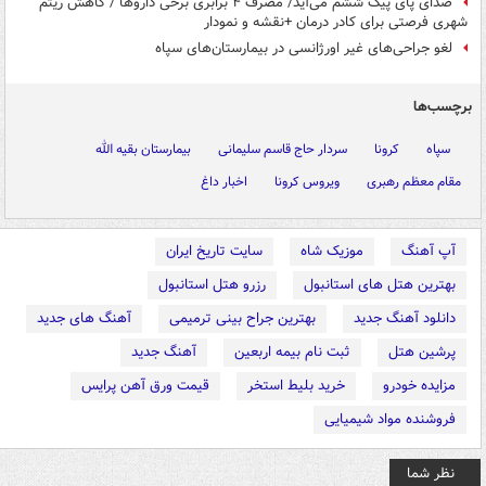
صدای پای پیک ششم می‌آید/ مصرف ۴ برابری برخی داروها / کاهش ریتم
شهری فرصتی برای کادر درمان +نقشه و نمودار
لغو جراحی‌های غیر اورژانسی در بیمارستان‌های سپاه
برچسب‌ها
سپاه
کرونا
سردار حاج قاسم سلیمانی
بیمارستان بقیه الله
مقام معظم رهبری
ویروس کرونا
اخبار داغ
آپ آهنگ
موزیک شاه
سایت تاریخ ایران
بهترین هتل های استانبول
رزرو هتل استانبول
دانلود آهنگ جدید
بهترین جراح بینی ترمیمی
آهنگ های جدید
پرشین هتل
ثبت نام بیمه اربعین
آهنگ جدید
مزایده خودرو
خرید بلیط استخر
قیمت ورق آهن پرایس
فروشنده مواد شیمیایی
نظر شما