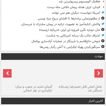
هافبک آلومینیوم پرسپولیسی شد
فیدان: ایران هدف پیمان دفاعی مکه نیست
آمریکا نتوانست؛ دیگران هم نمی توانند
از مظلوم‌نمایی براندازها تا افشای دروغ مراد ویسی
واکنش کنایه‌آمیز به عضویت ترکیه در پیمان مشترک با عربستان
جان دوباره نگین فیروزه ای ایران «دریاچه ارومیه»
اعتراف جالب یک رسانه آمریکایی به شکست
شوخی حاج‌قاسم با خبرنگار در عملیات آزادسازی بوکمال
سرنگون‌کردن پهپاد اوکراینی با آتش رگبار روس‌ها
حوادث
عامل اصلی قتل حمیدرضا رجب‌زاده
گرمای شدید در جنوب و مرکز؛
جا
دستگیر شد
ناپایداری در نوار شمالی
مر
آخرین اخبار