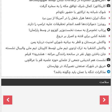
آتش‌سوزی گسترده در ارتفاعات لبنان توسط صهیونیست‌ها
کاریکاتور/ کمال شرف توافق مکه را به سخره گرفت
شوک شبانه به تراکتور با حضور نکونام
جنگ ایران ده‌ها هزار شغل را در آمریکا از بین برد
رویترز: دموکرات‌ها قصد انجام تحقیقات علیه ترامپ را دارند
پرتاب تخم‌مرغ به سمت نخست‌وزیر کوزوو در وسط پارلمان!
نقشه کشی برای فتنه و اصرار بر دروغ
واکنش عربستان و قطر به بیانیه شورای امنیت درباره یمن
واکنش کشفیا به ترک اردوی تیم ملی توسط کاپیتان تیم ملی والیبال نشسته
جان باختن چهار نفر در سانحه رانندگی مراغه - هشترود+ فیلم
نشست هم اندیشی جمعی از علمای حوزه علمیه قم با عراقچی
حریق در شهرک صنعتی نصیرآباد در بهارستان
مذاکرات تنگه با عمان باید چگونه باشد؟
سلامت