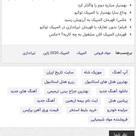
بهمنیار مبارزه دوم را واگذار کرد
وداع سارا بهمنیار با المپیک توکیو
عکس/ قهرمان المپیک به آرزویش رسید
فیلم/ بدون تعارف با قهرمان تیراندازی در المپیک توکیو
قهرمان المپیک الان مشغول به چه کاریه؟ +عکس
برچسب‌ها
جواد فروغی
المپیک
المپیک 2020 ژاپن
تیراندازی
آپ آهنگ
موزیک شاه
سایت تاریخ ایران
بهترین هتل های استانبول
رزرو هتل استانبول
دانلود آهنگ جدید
بهترین جراح بینی ترمیمی
آهنگ های جدید
پرشین هتل
ثبت نام بیمه اربعین
آهنگ جدید
مزایده خودرو
خرید بلیط استخر
قیمت ورق آهن پرایس
فروشنده مواد شیمیایی
نظر شما