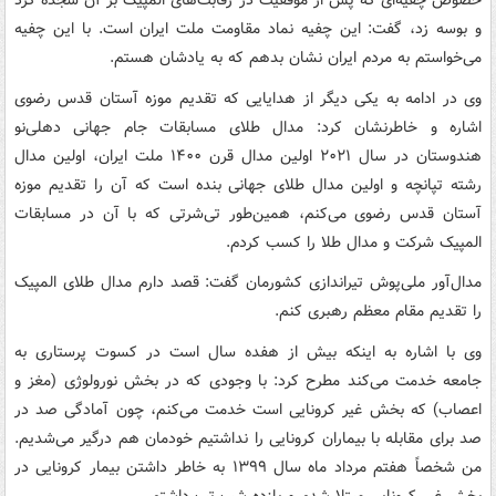
خصوص چفیه‌ای که پس از موفقیت در رقابت‌های المپیک بر آن سجده کرد
و بوسه زد، گفت: این چفیه نماد مقاومت ملت ایران است. با این چفیه
می‌خواستم به مردم ایران نشان بدهم که به یادشان هستم.
وی در ادامه به یکی دیگر از هدایایی که تقدیم موزه آستان قدس رضوی
اشاره و خاطرنشان کرد: مدال طلای مسابقات جام جهانی دهلی‌نو
هندوستان در سال ۲۰۲۱ اولین مدال قرن ۱۴۰۰ ملت ایران، اولین مدال
رشته تپانچه و اولین مدال طلای جهانی بنده است که آن را تقدیم موزه
آستان قدس رضوی می‌کنم، همین‌طور تی‌شرتی که با آن در مسابقات
المپیک شرکت و مدال طلا را کسب کردم.
مدال‌آور ملی‌پوش تیراندازی کشورمان گفت: قصد دارم مدال طلای المپیک
را تقدیم مقام معظم رهبری کنم.
وی با اشاره به اینکه بیش از هفده سال است در کسوت پرستاری به
جامعه خدمت می‌کند مطرح کرد: با وجودی که در بخش نورولوژی (مغز و
اعصاب) که بخش غیر کرونایی است خدمت می‌کنم، چون آمادگی صد در
صد برای مقابله با بیماران کرونایی را نداشتیم خودمان هم درگیر می‌شدیم.
من شخصاً هفتم مرداد ماه سال ۱۳۹۹ به خاطر داشتن بیمار کرونایی در
بخش غیر کرونایی مبتلا شدم و یازده شب تب داشتم.