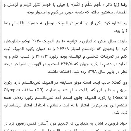
رضا (ع)
ذکر «اللّهم سَلِّم و تَمِّم» را خیلی با خودم تکرار کردم و آرامش و
اطمینان بیشتری یافتم که نتیجه خوبی می‌گیرم و امیدوار بودم.
وی اشاره کرد: یکی از توسلاتم در المپیک توسل به حضرت آقا امام رضا
(ع) بود.
دارنده مدال طلای تیراندازی با تپانچه ۱۰ متر المپیک ۲۰۲۰ توکیو خاطرنشان
کرد: با وجودی که توانستم امتیاز ۲۴۴/۸ را به عنوان رکورد المپیک ثبت
کنم در تمرینات شخصی‌ام توانسته بودم رکورد ۲۴۶/۳ را کسب کنم و به
اندازه دو دهم با رکورد جهان که ۲۴۶/۵ است و در قهرمانی آسیا در دوحه
قطر در پاییز سال ۱۳۹۸ زده شد، اختلاف داشتم.
وی گفت: جالب اینجا است موقع مسابقه در المپیک نمی‌دانستم دارم رکورد
می‌زنم و تا زمانی که رقابت تمام شد و عبارت (OR) مخفف (Olympic
Record) یا رکورد المپیک جلوی اسمم آمد نمی‌دانستم رکورد زده‌ام. همه
تلاشم این بود بهترین امتیاز را به ثبت برسانم و اختلاف امتیاز بی‌سابقه‌ای
ثبت شد.
جواد فروغی با اشاره به هدایایی که تقدیم موزه آستان قدس رضوی کرد در