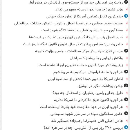
روایت پدر امیرعلی جداوی از جست‌وجوی فرزندش در میان آوار
وزیر کشور: جامعه بدون رسانه مفهومی ندارد
جدی‌ترین تقابل نظامی آمریکا از زمان جنگ جهانی
مصوبه جدید مجلس برای ضبط اموال و دارایی عاملان جنایات بین‌المللی
سخنگوی سپاه: راهبرد فعلی ما حفظ تنگه هرمز است
ضرب‌الاجل رئیس کل دادگستری تهران برای نظارت بر قیمت‌ها
حاجی‌بابایی: مجلس پرقدرت در حال تدوین قانون تنگه هرمز است
مراسم تعزیه‌خوانی در مرکز مطالعات سیاسی وزارت خارجه
واکنش ابرقویی به پیشنهاد سپاهان
زینی‌وند: در مورد قانون حجاب تغییری ایجاد نشده است
عراقچی: ما نه فراموش می‌کنیم نه می‌بخشیم
اذعان آمریکا به عبور ده‌ها کشتی از محاصره ایران
جشن برداشت انگور در ترشیز
دلیل جدایی رامین رضاییان از استقلال چه بود؟
عراقچی: اکنون هیچ مذاکره‌ای با آمریکا نداریم
عراقچی: ایران بر عهد مقاومت خود پابرجا ایستاده است
حضور سخنگوی سپاه بر سر مزار شهید سلیمانی
عامل اصلی قتل حمیدرضا رجب‌زاده دستگیر شد
بررسی ۳۰۰ روز پس از آتش‌بس: چه بر سر غزه آمد؟