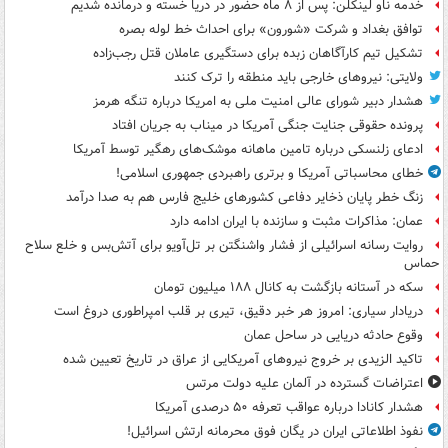
خدمه ناو لینکلن: پس از ۸ ماه حضور در دریا خسته و درمانده‌ شدیم
توافق بغداد و شرکت «شورون» برای احداث خط لوله بصره
تشکیل تیم کارآگاهان زبده برای دستگیری عاملان قتل رجب‌زاده
ولایتی: نیروهای خارجی باید منطقه را ترک کنند
هشدار دبیر شورای عالی امنیت ملی به امریکا درباره تنگه هرمز
پرونده حقوقی جنایت جنگی آمریکا در میناب به جریان افتاد
ادعای زلنسکی درباره تامین ماهانه موشک‌های رهگیر توسط آمریکا
خطای محاسباتی آمریکا و برتری راهبردی جمهوری اسلامی!
زنگ خطر پایان ذخایر دفاعی کشورهای خلیج فارس هم به صدا درآمد
عمان: مذاکرات مثبت و سازنده با ایران ادامه دارد
روایت رسانه اسرائیلی از فشار واشنگتن بر تل‌آویو برای آتش‌بس و خلع سلاح
حماس
سکه در آستانه بازگشت به کانال ۱۸۸ میلیون تومان
دریادار سیاری: امروز هر خبر دقیق، تیری بر قلب امپراطوری دروغ است
وقوع حادثه دریایی در ساحل عمان
تاکید الزیدی بر خروج نیروهای آمریکایی از عراق در تاریخ تعیین شده
اعتراضات گسترده در آلمان علیه دولت مرتس
هشدار کانادا درباره عواقب تعرفه ۵۰ درصدی آمریکا
نفوذ اطلاعاتی ایران در یگان فوق محرمانه ارتش اسرائیل!