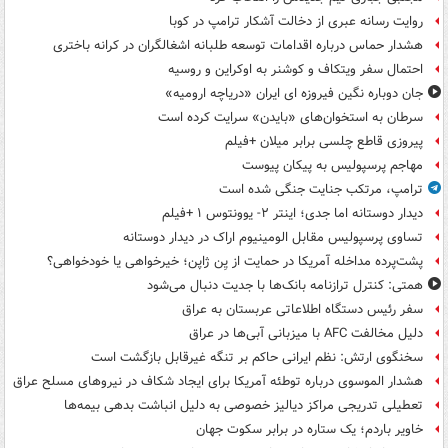
روایت رسانه عبری از دخالت آشکار ترامپ در کوبا
هشدار حماس درباره اقدامات توسعه طلبانه اشغالگران در کرانه باختری
احتمال سفر ویتکاف و کوشنر به اوکراین و روسیه
جان دوباره نگین فیروزه ای ایران «دریاچه ارومیه»
سرطان به استخوان‌های «بایدن» سرایت کرده است
پیروزی قاطع چلسی برابر میلان +فیلم
مهاجم پرسپولیس به پیکان پیوست
ترامپ، مرتکب جنایت جنگی شده است
دیدار دوستانه اما جدی؛ اینتر ۲- یوونتوس ۱ +فیلم
تساوی پرسپولیس مقابل الومینیوم اراک در دیدار دوستانه
پشت‌پرده مداخله آمریکا در حمایت از یِن ژاپن؛ خیرخواهی یا خودخواهی؟
همتی: کنترل ترازنامه بانک‌ها با جدیت دنبال می‌شود
سفر رئیس دستگاه اطلاعاتی عربستان به عراق
دلیل مخالفت AFC با میزبانی آبی‌ها در عراق
سخنگوی ارتش: نظم ایرانی حاکم بر تنگه غیرقابل بازگشت است
هشدار الموسوی درباره توطئه آمریکا برای ایجاد شکاف در نیروهای مسلح عراق
تعطیلی تدریجی مراکز دیالیز خصوصی به دلیل انباشت بدهی بیمه‌ها
خاویر باردم؛ یک ستاره در برابر سکوت جهان