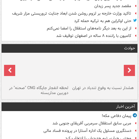
مقصد جدید پسر زیدان
تاکید وزارت خارجه بر لزوم روشن شدن ابعاد جنایت تروریستی مزار شریف
حتی اوکراین هم به ترکیه حمله کرد
از این به بعد دیگر نامه‌های استقلال را امضا نمی‌کنم
کامیون با راننده ۸ ساله در اصفهان توقیف شد
حوادث
ای
هشدار نسبت به وفوع تندباد در تهران
لحظه انفجار جایگاه CNG "صحنه" در
دس
دوربین مداربسته
ات
آخرین اخبار
پیمان دفاعی مکه!
مربی سابق استقلال سرمربی آفریقای جنوبی شد
دستگیری مسئول یک اداره آستارا در پرونده فساد مالی
مجتبی جباری تیم جدیدش را انتخاب کرد