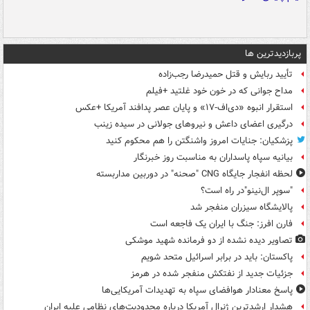
پربازدیدترین ها
تأیید ربایش و قتل حمیدرضا رجب‌زاده
مداح جوانی که در خون خود غلتید +فیلم
استقرار انبوه «دی‌اف‑۱۷» و پایان عصر پدافند آمریکا +عکس
درگیری اعضای داعش و نیروهای جولانی در سیده زینب
پزشکیان: جنایات امروز واشنگتن را هم محکوم کنید
بیانیه سپاه پاسداران به مناسبت روز خبرنگار
لحظه انفجار جایگاه CNG "صحنه" در دوربین مداربسته
"سوپر ال‌نینو"در راه است؟
پالایشگاه سیزران منفجر شد
فارن افرز: جنگ با ایران یک فاجعه است
تصاویر دیده‌ نشده از دو فرمانده شهید موشکی
پاکستان: باید در برابر اسرائیل متحد شویم
جزئیات جدید از نفتکش منفجر شده در هرمز
پاسخ معنادار هوافضای سپاه به تهدیدات آمریکایی‌ها
هشدار ارشدترین ژنرال آمریکا درباره محدودیت‌های نظامی علیه ایران