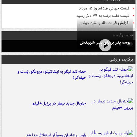
قیمت جهانی طلا امروز ۱۵ مرداد
قیمت نفت برنت به ۷۹ دلار رسید
افزایش قیمت طلا و نقره جهانی
فیلم برگزیده
بوسه‌ پدر بر پای پسر شهیدش
برگزیده ورزشی
حمله تند فیگو به اینفانتینو: دروغگو، پَست‌ و
حیله‌گر!
جنجال جدید نیمار در برزیل +فیلم
رامین رضاییان رسماً از استقلال جدا شد