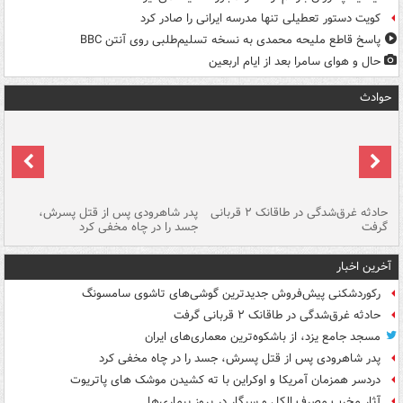
کویت دستور تعطیلی تنها مدرسه ایرانی را صادر کرد
پاسخ قاطع ملیحه محمدی به نسخه تسلیم‌طلبی روی آنتن BBC
حال و هوای سامرا بعد از ایام اربعین
حوادث
شته
حادثه غرق‌شدگی در طاقانک ۲ قربانی
پدر شاهرودی پس از قتل پسرش،
دس
گرفت
جسد را در چاه مخفی کرد
آخرین اخبار
رکوردشکنی پیش‌فروش جدیدترین گوشی‌های تاشوی سامسونگ
حادثه غرق‌شدگی در طاقانک ۲ قربانی گرفت
مسجد جامع یزد، از باشکوه‌ترین معماری‌های ایران
پدر شاهرودی پس از قتل پسرش، جسد را در چاه مخفی کرد
دردسر همزمان آمریکا و اوکراین با ته کشیدن موشک های پاتریوت
آثار مخرب مصرف الکل و سیگار در بروز بیماری‌ها