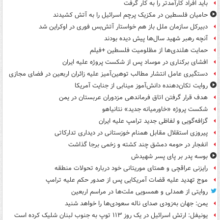
باید افراد کارآمدتر را به کار گرفت
حامیان فلسطین در مکزیک پرچم اسرائیل را به آتش کشیدند
دبیرکل سازمان ملل باز هم خواستار آتش‌بس فوری در اوکراین شد
آنچه رهبر شهید سال‌ها پیش دیده بودند
حمایت هلندی‌ها از مظلومیت فلسطین +فیلم
افشای برکناری در موساد پس از شکست پروژه علیه ایران
دستگیری عامل انتشار مطالب توهین‌آمیز علیه زائران اربعین در فضای مجازی
روایت تکان‌دهنده دانش‌آموز مینابی از جنایت آمریکا
هدف قرار گرفتن اتاق‌ فرماندهی مزدوران عربستان در یمن
شکست پروژه «خاورمیانه جدید» نتانیاهو
گزافه‌گویی و لفاظی جدید ترامپ علیه ایران
پیروزی استقلال مقابل همنام خوزستانی در دیداری تدارکاتی
انفجار در حومه دمشق چند کشته و زخمی برجا گذاشت
بوسه‌ پدر بر پای پسر شهیدش
رایزنی عراقچی و همتای موریتانی خود درباره تحولات منطقه
موج تهدید علیه قضات آمریکایی پس از صدور حکم علیه ترامپ
روایتی از همدلی و همسویی ملت‌ها در مراسم اربعین
یمن: جهان به‌زودی صدای ناله سعودی‌ها را خواهد شنید
یونیفل: ارتش اسرائیل در یک روز ۱۱۳ توپ به جنوب لبنان شلیک کرده است