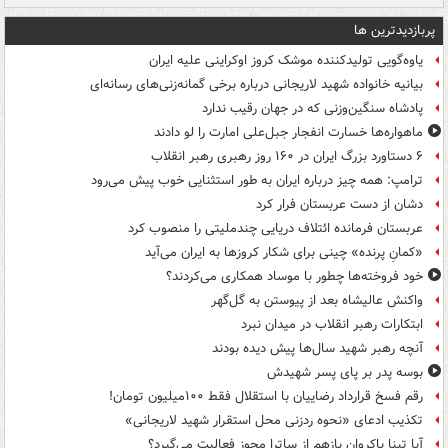
پربازدیدترین ها
یاوه‌گویی تولیدکننده موشک کروز اوکراینی علیه ایران
بیانیه خانواده شهید لاریجانی درباره برخی گمانه‌زنی‌های رسانه‌ای
پادشاه سنگین‌وزنی که در جهان رقیب ندارد
ماهواره‌ها خسارت انفجار جبل‌علی امارت را لو دادند
۶ دستاورد بزرگ ایران در ۱۶۰ روز رهبری رهبر انقلاب
ترامپ: همه چیز درباره ایران به طور استثنایی خوب پیش می‌رود
دشان از دست عربستان فرار کرد
عربستان فرمانده ائتلاف دریایی چندملیتی را منصوب کرد
«کمانِ پرنده» چینی برای شکار کروزها به ایران می‌آید
خود فروخته‌ها چطور با موساد همکاری می‌کردند؟
واکنش عالیشاه بعد از پیوستن به گل‌گهر
ابتکارات رهبر انقلاب در میدان نبرد
آنچه رهبر شهید سال‌ها پیش دیده بودند
بوسه‌ پدر بر پای پسر شهیدش
رقم فسخ قرارداد رضاییان با استقلال فقط ۱۰۰میلیون تومان!
تکذیب ادعای «نحوه ردزنی محل استقرار شهید لاریجانی»
آیا تینا پاکروان بازهم از ساترا مجوز فعالیت می‌گیرد؟