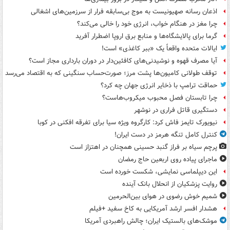
اذعان رسانه صهیونیست به موج بی‌سابقه فرار از سرزمین‌های اشغالی
چرا مغز در هنگام خواب، انرژی خود را خالی می‌کند؟
گرما برای پالایشگاه‌ها و منابع برق اروپا اضطرار آفرید
ایالات متحده واقعاً یک «ببر کاغذی» است!
آیا مصرف قهوه و نوشیدنی‌های کافئین‌دار در دوران بارداری مجاز است؟
توقف طولانی کامیون‌ها پشت مرز؛ صورت‌حساب سنگینی که به اقتصاد می‌رسد
حماقت ترامپ با ذخایر انرژی جهان چه کرد؟
چرا تابستان فصل محبوب میکروب‌هاست؟
دستگیری قاتل فراری در نوشهر
نیویورک تایمز فاش کرد: کارگروه ویژه سیا برای تفرقه افکنی در کوبا
کنترل کامل تنگه هرمز در دست ایران!
پرچم سیاه بر فراز گنبد حسینی همچنان در اهتزاز است
ماجرای پیاده روی اربعین حاج رمضان
این دیپلماسی نمایشی، شکست خورده است
روایت پزشکیان از انحلال بانک آینده
شمیم خوش رضوی در هوای بین‌الحرمین
هشدار افسر ارشد آمریکایی به کاخ سفید +فیلم
موشک‌های بالستیک ایران؛ چالش راهبردی آمریکا