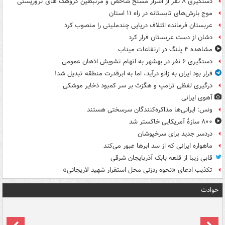
دستگیری ۸ نفر از اشرار مسلح شاخص و مرتبطین گروهک های تروریستی
موج بارش‌های تابستانه در راه ۱۱ استان
عربستان فرمانده ائتلاف دریایی چندملیتی را منصوب کرد
دشان از دست عربستان فرار کرد
مشاهده ۴ پلنگ در ارتفاعات میناب
دستگیری ۶ نفر در بهشهر به اتهام تشویش اذهان عمومی
قرار بود ایران به زانو درآید، اما به ابرقدرت منطقه تبدیل شد!
درگیری لفظی ترامپ و هگزث بر سر کمبود ذخایر موشکی
آهوی ایرانی
ونس: ایرانی‌ها مذاکره‌کنندگان سرسختی هستند
۸۰۰ سازۀ آمریکایی خاکستر شد
دردسر جدید برای سرخپوشان
ماهواره ایرانی که از سد ابرها عبور می‌کند
قابی زیبا از قلعه بابک آذربایجان شرقی
تکذیب ادعای «نحوه ردزنی محل استقرار شهید لاریجانی»
حوادث