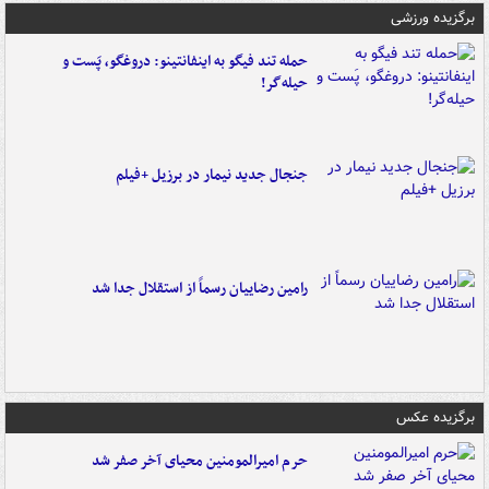
برگزیده ورزشی
حمله تند فیگو به اینفانتینو: دروغگو، پَست‌ و
حیله‌گر!
جنجال جدید نیمار در برزیل +فیلم
رامین رضاییان رسماً از استقلال جدا شد
برگزیده عکس
حرم امیرالمومنین محیای آخر صفر شد