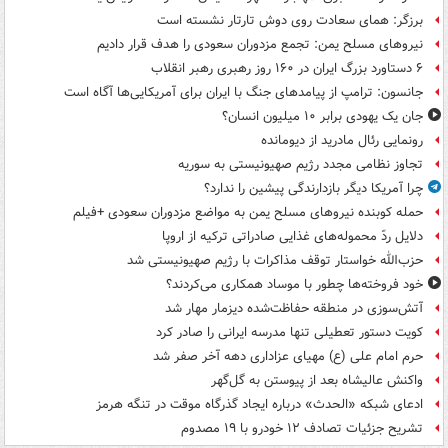
برزگر: همای سعادت روی دوش تارتار نشسته است
نیروهای مسلح یمن: تجمع مزدوران سعودی را هدف قرار دادیم
۶ دستاورد بزرگ ایران در ۱۶۰ روز رهبری رهبر انقلاب
جانسون: ترامپ از پیامدهای جنگ با ایران برای آمریکایی‌ها آگاه است
جان یک یهودی برابر ۱۰ میلیون انسان؟
رونمایی رئال مادرید از دیومانده
تجاوز نظامی مجدد رژیم صهیونیستی به سوریه
چرا آمریکا دیگر بازدارندگی پیشین را ندارد؟
حمله کوبنده نیروهای مسلح یمن به مواضع مزدوران سعودی +فیلم
دلایل ردّ محموله‌های غذایی صادراتی ترکیه از اروپا
حزب‌الله خواستار توقف مذاکرات با رژیم صهیونیستی شد
خود فروخته‌ها چطور با موساد همکاری می‌کردند؟
آتش‌سوزی در منطقه حفاظت‌شده دیزمار مهار شد
کویت دستور تعطیلی تنها مدرسه ایرانی را صادر کرد
حرم امام علی (ع) مهیای عزاداری دهه آخر صفر شد
واکنش عالیشاه بعد از پیوستن به گل‌گهر
ادعای شبکه «الحدث» درباره ایجاد گذرگاه موقت در تنگه هرمز
تشریح جزئیات تصادف ۱۲ خودرو با ۱۹ مصدوم