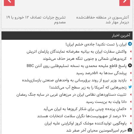
تصادف مرگبار در محور اهواز–شوش ۲
آتش‌سوزی در منطقه حفاظت‌شده
تشریح جزئیات تصادف ۱۲ خودرو با ۱۹
پا
دیزمار مهار شد
مصدوم
آخرین اخبار
ایران را تست نکنید! جاده‌ی خشم ایران!
واکنش سفارت ایران به بیانیه مغرضانه نمایندگان پارلمان اتریش
کریدورهای شمالی و جنوبی تنگه هرمز حذف می‌شوند
پاسخ قاطع ملیحه محمدی به نسخه تسلیم‌طلبی روی آنتن BBC
پرشدگی سدها به ۵۸درصد رسید
بازدید وزیر نیرو از روند برق‌رسانی به واحدهای صنعتی بازسازی‌شده
زنجیرهایی که آمریکا را به زیر سطح آب می‌کشند!
تثبیت دستاوردهای نظامی ایران در مرزهای غربی در سایه جنگ رمضان
دانا وایت به بن‌بست رسید
«کمانِ پرنده» چینی برای شکار کروزها به ایران می‌آید
۷۰ درصد از صهیونیست‌ها نگران سلامت انتخابات هستند
یاوه‌گویی تولیدکننده موشک کروز اوکراینی علیه ایران
حرم امیرالمومنین محیای آخر صفر شد