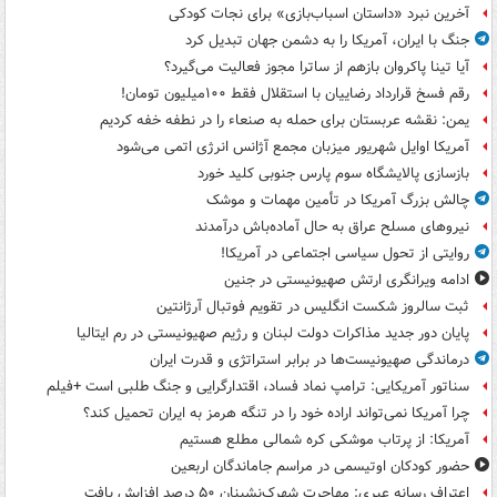
آخرین نبرد «داستان اسباب‌بازی» برای نجات کودکی
جنگ با ایران، آمریکا را به دشمن جهان تبدیل کرد
آیا تینا پاکروان بازهم از ساترا مجوز فعالیت می‌گیرد؟
رقم فسخ قرارداد رضاییان با استقلال فقط ۱۰۰میلیون تومان!
یمن: نقشه عربستان برای حمله به صنعاء را در نطفه خفه کردیم
آمریکا اوایل شهریور میزبان مجمع آژانس انرژی اتمی می‌شود
بازسازی پالایشگاه سوم پارس جنوبی کلید خورد
چالش بزرگ آمریکا در تأمین مهمات و موشک
نیروهای مسلح عراق به حال آماده‌باش درآمدند
روایتی از تحول سیاسی اجتماعی در آمریکا!
ادامه ویرانگری ارتش صهیونیستی در جنین
ثبت سالروز شکست انگلیس در تقویم فوتبال آرژانتین
پایان دور جدید مذاکرات دولت لبنان و رژیم صهیونیستی در رم ایتالیا
درماندگی صهیونیست‌ها در برابر استراتژی و قدرت ایران
سناتور آمریکایی: ترامپ نماد فساد، اقتدارگرایی و جنگ طلبی است +فیلم
چرا آمریکا نمی‌تواند اراده خود را در تنگه هرمز به ایران تحمیل کند؟
آمریکا: از پرتاب موشکی کره شمالی مطلع هستیم
حضور کودکان اوتیسمی در مراسم جاماندگان اربعین
اعتراف رسانه عبری: مهاجرت شهرک‌نشینان ۵۰ درصد افزایش یافت