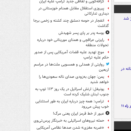
گزافه‌گویی و لفاظی جدید ترامپ علیه ایران
پیروزی استقلال مقابل همنام خوزستانی در
دیداری تدارکاتی
انفجار در حومه دمشق چند کشته و زخمی برجا
گذاشت
بوسه‌ پدر بر پای پسر شهیدش
رایزنی عراقچی و همتای موریتانی خود درباره
تحولات منطقه
موج تهدید علیه قضات آمریکایی پس از صدور
حکم علیه ترامپ
روایتی از همدلی و همسویی ملت‌ها در مراسم
اربعین
یمن: جهان به‌زودی صدای ناله سعودی‌ها را
خواهد شنید
یونیفل: ارتش اسرائیل در یک روز ۱۱۳ توپ به
جنوب لبنان شلیک کرده است
ترامپ: همه چیز درباره ایران به طور استثنایی
موج بارش‌های تابستانه در راه ۱۱
خوب پیش می‌رود
عبور از خط قرمز ایران یعنی مرگ!
حمله نیروهای اسرائیلی به خبرنگار پرس‌تی‌وی
«ضربه مغزی» شدن صدها نظامی آمریکایی