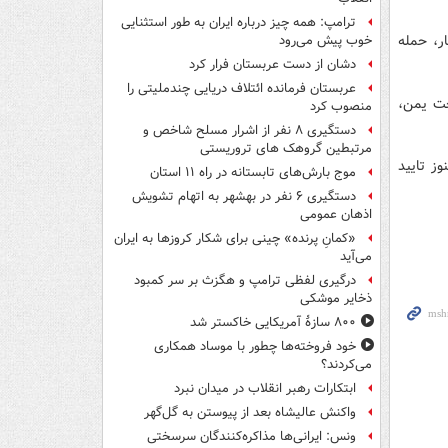
ترامپ: همه چیز درباره ایران به طور استثنایی
ار، حمله
خوب پیش می‌رود
دشان از دست عربستان فرار کرد
عربستان فرمانده ائتلاف دریایی چندملیتی را
خت یمن،
منصوب کرد
دستگیری ۸ نفر از اشرار مسلح شاخص و
مرتبطین گروهک های تروریستی
ز تایید
موج بارش‌های تابستانه در راه ۱۱ استان
دستگیری ۶ نفر در بهشهر به اتهام تشویش
اذهان عمومی
«کمانِ پرنده» چینی برای شکار کروزها به ایران
می‌آید
درگیری لفظی ترامپ و هگزث بر سر کمبود
ذخایر موشکی
۸۰۰ سازۀ آمریکایی خاکستر شد
خود فروخته‌ها چطور با موساد همکاری
می‌کردند؟
ابتکارات رهبر انقلاب در میدان نبرد
واکنش عالیشاه بعد از پیوستن به گل‌گهر
ونس: ایرانی‌ها مذاکره‌کنندگان سرسختی