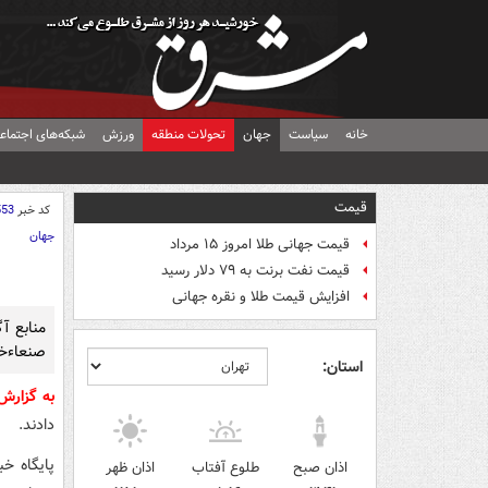
خانه
سیاست
جهان
تحولات منطقه
ورزش
شبکه‌های اجتماع
قیمت
کد خبر
553
جهان
قیمت جهانی طلا امروز ۱۵ مرداد
قیمت نفت برنت به ۷۹ دلار رسید
افزایش قیمت طلا و نقره جهانی
منابع آ
صنعاءخب
استان:
به گزار
دادند.
پایگاه خ
اذان صبح
طلوع آفتاب
اذان ظهر