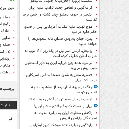
شکست پروژه «خاورمیانه جدید» نتانیاهو
گزافه‌گویی و لفاظی جدید ترامپ علیه ایران
اخبار مرتب
انفجار در حومه دمشق چند کشته و زخمی برجا
حمله جن
گذاشت
وقوع ا
موج تهدید علیه قضات آمریکایی پس از صدور
ائتلاف 
حکم علیه ترامپ
تدابیر 
یمن: جهان به‌زودی صدای ناله سعودی‌ها را
خواهد شنید
حمله جن
یونیفل: ارتش اسرائیل در یک روز ۱۱۳ توپ به
۳۵ کشته و زخمی در انفجار بازار عدن در جنوب یمن
جنوب لبنان شلیک کرده است
رونمایی
ترامپ: همه چیز درباره ایران به طور استثنایی
مقام ی
خوب پیش می‌رود
دولت سع
«ضربه مغزی» شدن صدها نظامی آمریکایی
در حملات ایران
جنگ در جبهه لبنان بعد از تفاهم‌نامه چه
برچسب‌ها
تغییری کرده؟
ترامپ در حال سوختن در آتشی خودساخته
نظر شم
ایران را تست نکنید! جاده‌ی خشم ایران!
واکنش سفارت ایران به بیانیه مغرضانه
نمایندگان پارلمان اتریش
نام
یاوه‌گویی تولیدکننده موشک کروز اوکراینی