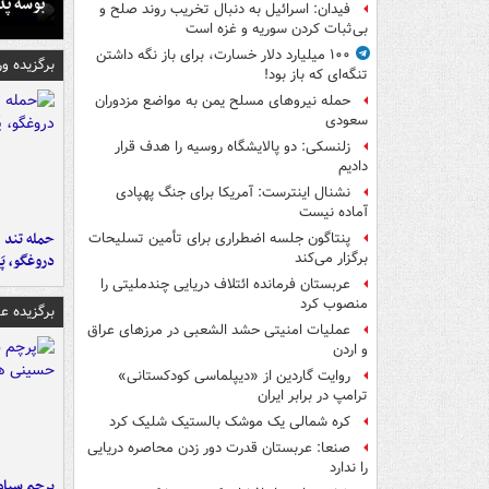
بوسه‌ پ
فیدان: اسرائیل به دنبال تخریب روند صلح و
بی‌ثبات کردن سوریه و غزه است
۱۰۰ میلیارد دلار خسارت، برای باز نگه داشتن
برگزیده و
تنگه‌ای که باز بود!
حمله نیروهای مسلح یمن به مواضع مزدوران
سعودی
زلنسکی: دو پالایشگاه روسیه را هدف قرار
دادیم
نشنال اینترست: آمریکا برای جنگ پهپادی
آماده نیست
حمله تند ف
پنتاگون جلسه اضطراری برای تأمین تسلیحات
برگزار می‌کند
دروغگو، پَ
عربستان فرمانده ائتلاف دریایی چندملیتی را
منصوب کرد
برگزیده 
عملیات امنیتی حشد الشعبی در مرزهای عراق
و اردن
روایت گاردین از «دیپلماسی کودکستانی»
ترامپ در برابر ایران
کره شمالی یک موشک بالستیک شلیک کرد
صنعا: عربستان قدرت دور زدن محاصره دریایی
را ندارد
پرچم سیاه