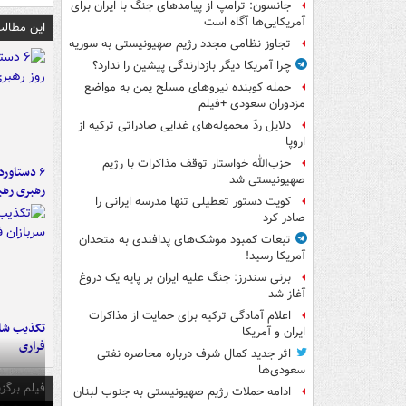
جانسون: ترامپ از پیامدهای جنگ با ایران برای
آمریکایی‌ها آگاه است
این مطالب
تجاوز نظامی مجدد رژیم صهیونیستی به سوریه
چرا آمریکا دیگر بازدارندگی پیشین را ندارد؟
حمله کوبنده نیروهای مسلح یمن به مواضع
مزدوران سعودی +فیلم
دلایل ردّ محموله‌های غذایی صادراتی ترکیه از
اروپا
حزب‌الله خواستار توقف مذاکرات با رژیم
صهیونیستی شد
رهبری رهب
کویت دستور تعطیلی تنها مدرسه ایرانی را
صادر کرد
تبعات کمبود موشک‌های پدافندی به متحدان
آمریکا رسید!
برنی سندرز: جنگ علیه ایران بر پایه یک دروغ
آغاز شد
اعلام آمادگی ترکیه برای حمایت از مذاکرات
تکذیب شای
ایران و آمریکا
فراری
اثر جدید کمال شرف درباره محاصره نفتی
سعودی‌ها
فیلم برگزی
ادامه حملات رژیم صهیونیستی به جنوب لبنان