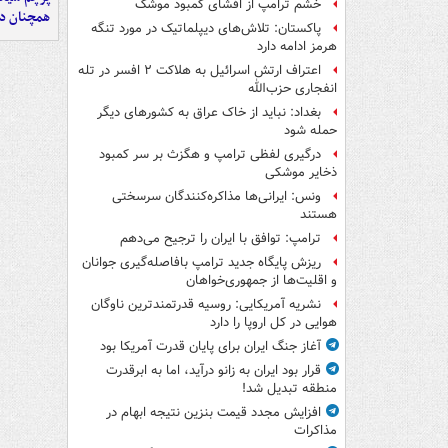
خشم ترامپ از افشای کمبود موشک
همچنان در
پاکستان: تلاش‌های دیپلماتیک در مورد تنگه
هرمز ادامه دارد
اعتراف ارتش اسرائیل به هلاکت ۲ افسر در تله
انفجاری حزب‌الله
بغداد: نباید از خاک عراق به کشورهای دیگر
حمله شود
درگیری لفظی ترامپ و هگزث بر سر کمبود
ذخایر موشکی
ونس: ایرانی‌ها مذاکره‌کنندگان سرسختی
هستند
ترامپ: توافق با ایران را ترجیح می‌دهم
ریزش پایگاه جدید ترامپ بافاصله‌گیری جوانان
و اقلیت‌ها از جمهوری‌خواهان
نشریه آمریکایی: روسیه قدرتمندترین ناوگان
هوایی در کل اروپا را دارد
آغاز جنگ ایران برای پایان قدرت آمریکا بود
قرار بود ایران به زانو درآید، اما به ابرقدرت
منطقه تبدیل شد!
افزایش مجدد قیمت بنزین نتیجه ابهام در
مذاکرات