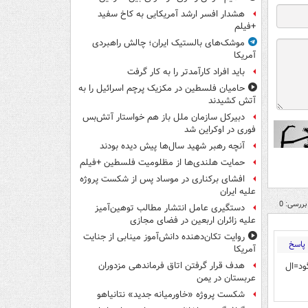
هشدار افسر ارشد آمریکایی به کاخ سفید
+فیلم
موشک‌های بالستیک ایران؛ چالش راهبردی
آمریکا
باید افراد کارآمدتر را به کار گرفت
حامیان فلسطین در مکزیک پرچم اسرائیل را به
آتش کشیدند
دبیرکل سازمان ملل باز هم خواستار آتش‌بس
فوری در اوکراین شد
آنچه رهبر شهید سال‌ها پیش دیده بودند
حمایت هلندی‌ها از مظلومیت فلسطین +فیلم
افشای برکناری در موساد پس از شکست پروژه
علیه ایران
بررسی: 0
دستگیری عامل انتشار مطالب توهین‌آمیز
علیه زائران اربعین در فضای مجازی
روایت تکان‌دهنده دانش‌آموز مینابی از جنایت
پاسخ
آمریکا
ود=ال
هدف قرار گرفتن اتاق‌ فرماندهی مزدوران
عربستان در یمن
شکست پروژه «خاورمیانه جدید» نتانیاهو