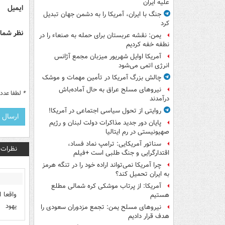
علیه ایران
ایمیل
جنگ با ایران، آمریکا را به دشمن جهان تبدیل
کرد
نظر شما 
یمن: نقشه عربستان برای حمله به صنعاء را در
نطفه خفه کردیم
آمریکا اوایل شهریور میزبان مجمع آژانس
انرژی اتمی می‌شود
چالش بزرگ آمریکا در تأمین مهمات و موشک
نیروهای مسلح عراق به حال آماده‌باش
*
لطفا عدد م
درآمدند
روایتی از تحول سیاسی اجتماعی در آمریکا!
پایان دور جدید مذاکرات دولت لبنان و رژیم
صهیونیستی در رم ایتالیا
سناتور آمریکایی: ترامپ نماد فساد،
نظرات
اقتدارگرایی و جنگ طلبی است +فیلم
چرا آمریکا نمی‌تواند اراده خود را در تنگه هرمز
به ایران تحمیل کند؟
آمریکا: از پرتاب موشکی کره شمالی مطلع
واقعا 
هستیم
یهود
نیروهای مسلح یمن: تجمع مزدوران سعودی را
هدف قرار دادیم