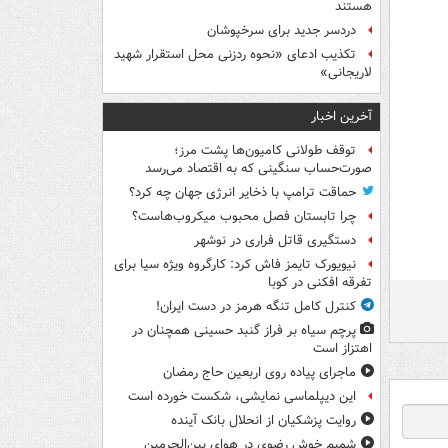
هستند
دردسر جدید برای سرخپوشان
تکذیب ادعای «نحوه ردزنی محل استقرار شهید
لاریجانی»
آخرین اخبار
توقف طولانی کامیون‌ها پشت مرز؛
صورت‌حساب سنگینی که به اقتصاد می‌رسد
حماقت ترامپ با ذخایر انرژی جهان چه کرد؟
چرا تابستان فصل محبوب میکروب‌هاست؟
دستگیری قاتل فراری در نوشهر
نیویورک تایمز فاش کرد: کارگروه ویژه سیا برای
تفرقه افکنی در کوبا
کنترل کامل تنگه هرمز در دست ایران!
پرچم سیاه بر فراز گنبد حسینی همچنان در
اهتزاز است
ماجرای پیاده روی اربعین حاج رمضان
این دیپلماسی نمایشی، شکست خورده است
روایت پزشکیان از انحلال بانک آینده
شمیم خوش رضوی در هوای بین‌الحرمین