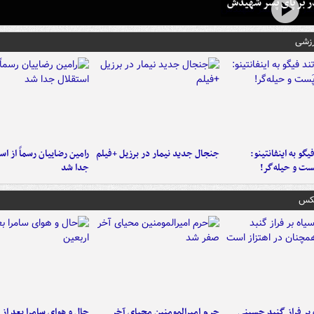
در بر پای پسر شهیدش
رزشی
یگو به اینفانتینو:
جنجال جدید نیمار در برزیل +فیلم
رامین رضاییان رسماً از اس
ست‌ و حیله‌گر!
جدا شد
عکس
 بر فراز گنبد حسینی
حرم امیرالمومنین محیای آخر
حال و هوای سامرا بعد از ا