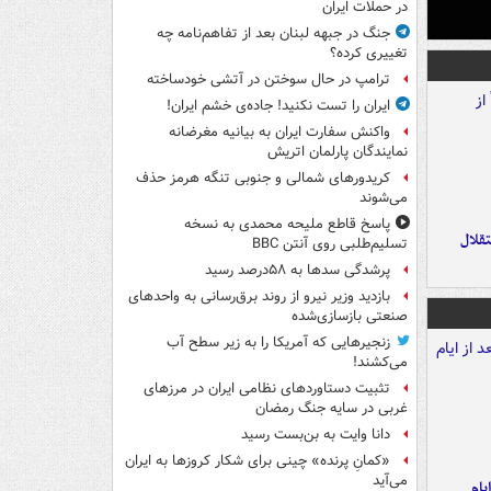
در حملات ایران
جنگ در جبهه لبنان بعد از تفاهم‌نامه چه
تغییری کرده؟
ترامپ در حال سوختن در آتشی خودساخته
ایران را تست نکنید! جاده‌ی خشم ایران!
واکنش سفارت ایران به بیانیه مغرضانه
نمایندگان پارلمان اتریش
کریدورهای شمالی و جنوبی تنگه هرمز حذف
می‌شوند
پاسخ قاطع ملیحه محمدی به نسخه
تقلال
تسلیم‌طلبی روی آنتن BBC
پرشدگی سدها به ۵۸درصد رسید
بازدید وزیر نیرو از روند برق‌رسانی به واحدهای
صنعتی بازسازی‌شده
زنجیرهایی که آمریکا را به زیر سطح آب
می‌کشند!
تثبیت دستاوردهای نظامی ایران در مرزهای
غربی در سایه جنگ رمضان
دانا وایت به بن‌بست رسید
«کمانِ پرنده» چینی برای شکار کروزها به ایران
می‌آید
یام