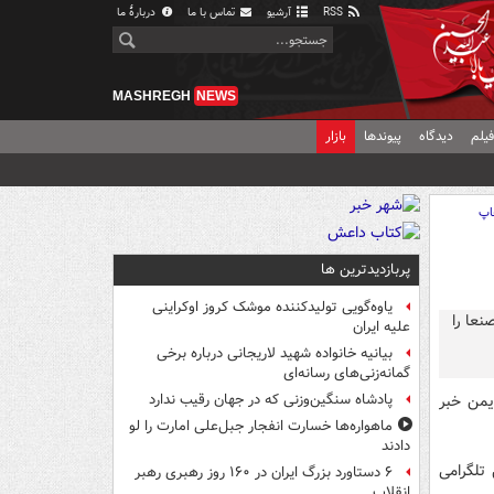
RSS
آرشیو
تماس با ما
دربارهٔ ما
MASHREGH
NEWS
یلم
دیدگاه
پیوندها
بازار
اپ
پربازدیدترین ها
یاوه‌گویی تولیدکننده موشک کروز اوکراینی
علیه ایران
بیانیه خانواده شهید لاریجانی درباره برخی
گمانه‌زنی‌های رسانه‌ای
یمن خبر
پادشاه سنگین‌وزنی که در جهان رقیب ندارد
ماهواره‌ها خسارت انفجار جبل‌علی امارت را لو
دادند
تلگرامی
۶ دستاورد بزرگ ایران در ۱۶۰ روز رهبری رهبر
انقلاب