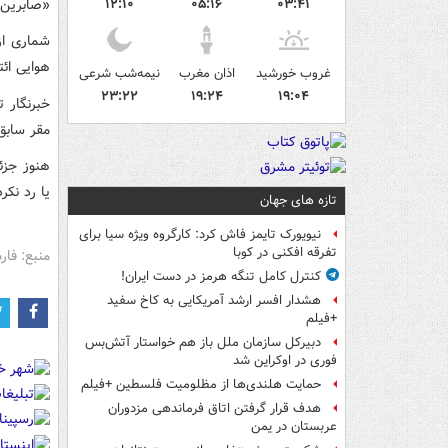
«صابرین ن
۱۲:۱۰
۰۵:۱۶
۰۳:۴۱
شماری از 
هوایی ائ
غروب خورشید
اذان مغرب
نیمه‌شب شرعی
۲۳:۲۲
۱۹:۲۴
۱۹:۰۴
خبرنگار 
مقر سابق
هنوز جزئ
یا رد نکر
تازه های جهان
نیویورک تایمز فاش کرد: کارگروه ویژه سیا برای
تفرقه افکنی در کوبا
منبع: فا
کنترل کامل تنگه هرمز در دست ایران!
هشدار افسر ارشد آمریکایی به کاخ سفید
+فیلم
دبیرکل سازمان ملل باز هم خواستار آتش‌بس
فوری در اوکراین شد
حمایت هلندی‌ها از مظلومیت فلسطین +فیلم
هدف قرار گرفتن اتاق‌ فرماندهی مزدوران
عربستان در یمن