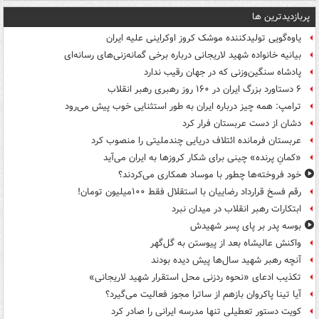
پربازدیدترین ها
یاوه‌گویی تولیدکننده موشک کروز اوکراینی علیه ایران
بیانیه خانواده شهید لاریجانی درباره برخی گمانه‌زنی‌های رسانه‌ای
پادشاه سنگین‌وزنی که در جهان رقیب ندارد
۶ دستاورد بزرگ ایران در ۱۶۰ روز رهبری رهبر انقلاب
ترامپ: همه چیز درباره ایران به طور استثنایی خوب پیش می‌رود
دشان از دست عربستان فرار کرد
عربستان فرمانده ائتلاف دریایی چندملیتی را منصوب کرد
«کمانِ پرنده» چینی برای شکار کروزها به ایران می‌آید
خود فروخته‌ها چطور با موساد همکاری می‌کردند؟
رقم فسخ قرارداد رضاییان با استقلال فقط ۱۰۰میلیون تومان!
ابتکارات رهبر انقلاب در میدان نبرد
بوسه‌ پدر بر پای پسر شهیدش
واکنش عالیشاه بعد از پیوستن به گل‌گهر
آنچه رهبر شهید سال‌ها پیش دیده بودند
تکذیب ادعای «نحوه ردزنی محل استقرار شهید لاریجانی»
آیا تینا پاکروان بازهم از ساترا مجوز فعالیت می‌گیرد؟
کویت دستور تعطیلی تنها مدرسه ایرانی را صادر کرد