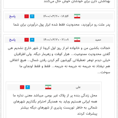
بهداشتی دارن برای خودشان خوش حال می‌کنند
پاسخ
۱۸:۵۴ - ۱۴۰۰/۰۳/۲۰
0
0
پدر ملت رو درآوردید، محدودیت فقط شده ابزار پول درآوردن برای شما
پاسخ
حمید
۲۱:۰۸ - ۱۴۰۰/۰۳/۲۰
1
0
خجالت بکشین من و خانواده ام از روز اول کرونا از شهر خارج نشدیم هی
گفتن محدوديت ممنوعیت... هزار کوفت و زهرمار دیگه. ولی اطرافیان
خیلی دیدم توهر تعطیلاتی گورشون گم کردن رفتن شمال... هیچ اتفافی
هم نیفتاد نه جریمه نه جریمه نه جریمه... فقط و فقط اونجای ما
سوخت...
علی
0
1
محل زندگی بنده پر از پلاک غیر بومی میباشد معنی نداره ما
همه ایرانی هستیم وباید به همدیگر احترام بگذاریم شهرهای
شمالی به خاطر توريست پذیری از شهرهای دیگه بیشتر
پیشرفت کردند