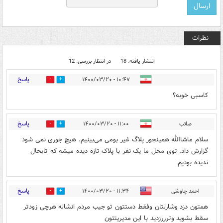
نظرات
انتشار یافته: 18
در انتظار بررسی: 12
پاسخ
۱۰:۴۷ - ۱۴۰۰/۰۳/۲۰
2
7
کاسبی خوبه؟
پاسخ
صائب
۱۱:۰۰ - ۱۴۰۰/۰۳/۲۰
1
2
سلام ماشاالله همینجور پلاگ غیر بومی می‌بینیم. هیچ جوری نمی شود
گزارش داد. توی محل ما یک نفر با پلاک تازه دیده میشه که تابحال
ندیده بودیم
پاسخ
احمد چاوشی
۱۱:۳۴ - ۱۴۰۰/۰۳/۲۰
0
8
همتون دزد وشارلتان وفقط دستتون تو جیب مردم انشاله هرچی زودتر
سقط بشوید وترررزدید با این مدیریتتون