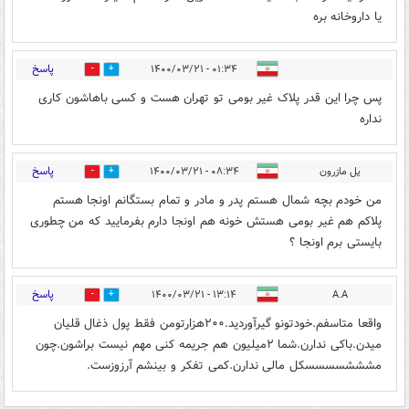
یا داروخانه بره
پاسخ
۰۱:۳۴ - ۱۴۰۰/۰۳/۲۱
0
0
پس چرا این قدر پلاک غیر بومی تو تهران هست و کسی باهاشون کاری
نداره
پاسخ
یل مازرون
۰۸:۳۴ - ۱۴۰۰/۰۳/۲۱
0
0
من خودم بچه شمال هستم پدر و مادر و تمام بستگانم اونجا هستم
پلاکم هم غیر بومی هستش خونه هم اونجا دارم بفرمایید که من چطوری
بایستی برم اونجا ؟
پاسخ
۱۳:۱۴ - ۱۴۰۰/۰۳/۲۱
A.A
0
0
واقعا متاسفم.خودتونو گیرآوردید.۲۰۰هزارتومن فقط پول ذغال قلیان
میدن.باکی ندارن.شما ۲میلیون هم جریمه کنی مهم نیست براشون.چون
مشششسسسسکل مالی ندارن.کمی تفکر و بینشم آرزوزست.