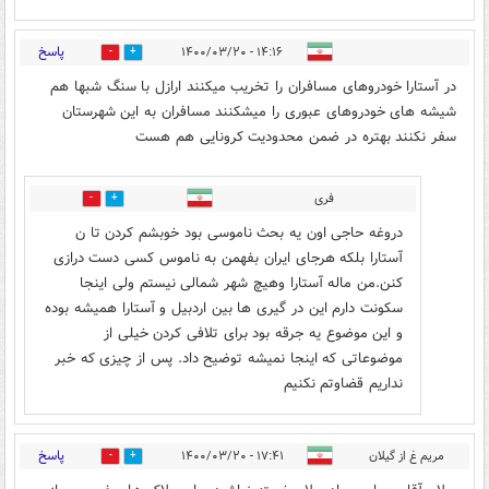
پاسخ
۱۴:۱۶ - ۱۴۰۰/۰۳/۲۰
3
3
در آستارا خودروهای مسافران را تخریب میکنند ارازل با سنگ شبها هم
شیشه های خودروهای عبوری را میشکنند مسافران به این شهرستان
سفر نکنند بهتره در ضمن محدودیت کرونایی هم هست
فری
0
1
دروغه حاجی اون یه بحث ناموسی بود خوبشم کردن تا ن
آستارا بلکه هرجای ایران بفهمن به ناموس کسی دست درازی
کنن.من ماله آستارا وهیچ شهر شمالی نیستم ولی اینجا
سکونت دارم این در گیری ها بین اردبیل و آستارا همیشه بوده
و این موضوع یه جرقه بود برای تلافی کردن خیلی از
موضوعاتی که اینجا نمیشه توضیح داد. پس از چیزی که خبر
نداریم قضاوتم نکنیم
پاسخ
مریم غ از گیلان
۱۷:۴۱ - ۱۴۰۰/۰۳/۲۰
1
4