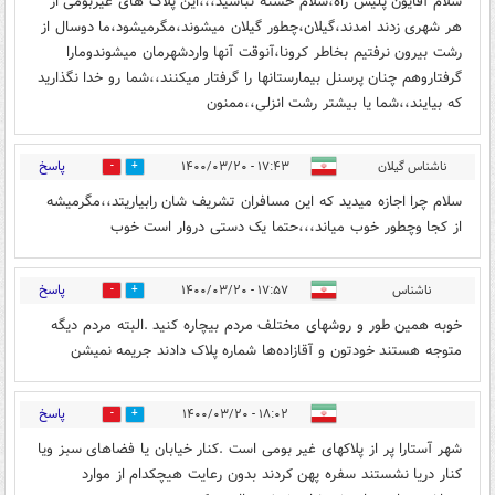
سلام آقایون پلیس راه،سلام خسته نباشید،،،این پلاک های غیربومی از
هر شهری زدند امدند،گیلان،چطور گیلان میشوند،مگرمیشود،ما دوسال از
رشت بیرون نرفتیم بخاطر کرونا،آنوقت آنها واردشهرمان میشوندومارا
گرفتاروهم چنان پرسنل بیمارستانها را گرفتار میکنند،،شما رو خدا نگذارید
که بیایند،،شما یا بیشتر رشت انزلی،،ممنون
پاسخ
ناشناس گیلان
۱۷:۴۳ - ۱۴۰۰/۰۳/۲۰
0
1
سلام چرا اجازه میدید که این مسافران تشریف شان رابیاریتد،،مگرمیشه
از کجا وچطور خوب میاند،،،حتما یک دستی دروار است خوب
پاسخ
ناشناس
۱۷:۵۷ - ۱۴۰۰/۰۳/۲۰
0
0
خوبه همین طور و روشهای مختلف مردم بیچاره کنید .البته مردم دیگه
متوجه هستند خودتون و آقازاده‌ها شماره پلاک دادند جریمه نمیشن
پاسخ
۱۸:۰۲ - ۱۴۰۰/۰۳/۲۰
0
1
شهر آستارا پر از پلاکهای غیر بومی است .کنار خیابان یا فضاهای سبز ویا
کنار دریا نشستند سفره پهن کردند بدون رعایت هیچکدام از موارد