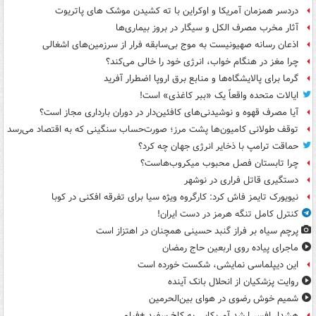
دردسر همزمان آمریکا و اوکراین با ته کشیدن موشک های پاتریوت
آثار مخرب مصرف الکل و سیگار در بروز بیماری‌ها
اذعان رسانه صهیونیست به موج بی‌سابقه فرار از سرزمین‌های اشغالی
چرا مغز در هنگام خواب، انرژی خود را خالی می‌کند؟
گرما برای پالایشگاه‌ها و منابع برق اروپا اضطرار آفرید
ایالات متحده واقعاً یک «ببر کاغذی» است!
آیا مصرف قهوه و نوشیدنی‌های کافئین‌دار در دوران بارداری مجاز است؟
توقف طولانی کامیون‌ها پشت مرز؛ صورت‌حساب سنگینی که به اقتصاد می‌رسد
حماقت ترامپ با ذخایر انرژی جهان چه کرد؟
چرا تابستان فصل محبوب میکروب‌هاست؟
دستگیری قاتل فراری در نوشهر
نیویورک تایمز فاش کرد: کارگروه ویژه سیا برای تفرقه افکنی در کوبا
کنترل کامل تنگه هرمز در دست ایران!
پرچم سیاه بر فراز گنبد حسینی همچنان در اهتزاز است
ماجرای پیاده روی اربعین حاج رمضان
این دیپلماسی نمایشی، شکست خورده است
روایت پزشکیان از انحلال بانک آینده
شمیم خوش رضوی در هوای بین‌الحرمین
هشدار افسر ارشد آمریکایی به کاخ سفید +فیلم