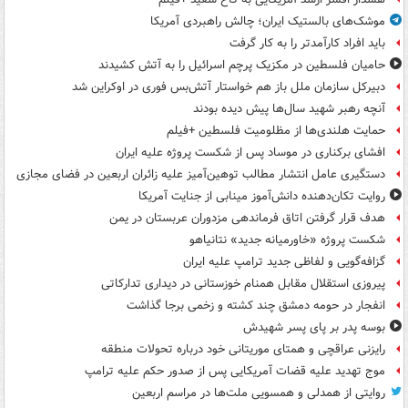
موشک‌های بالستیک ایران؛ چالش راهبردی آمریکا
باید افراد کارآمدتر را به کار گرفت
حامیان فلسطین در مکزیک پرچم اسرائیل را به آتش کشیدند
دبیرکل سازمان ملل باز هم خواستار آتش‌بس فوری در اوکراین شد
آنچه رهبر شهید سال‌ها پیش دیده بودند
حمایت هلندی‌ها از مظلومیت فلسطین +فیلم
افشای برکناری در موساد پس از شکست پروژه علیه ایران
دستگیری عامل انتشار مطالب توهین‌آمیز علیه زائران اربعین در فضای مجازی
روایت تکان‌دهنده دانش‌آموز مینابی از جنایت آمریکا
هدف قرار گرفتن اتاق‌ فرماندهی مزدوران عربستان در یمن
شکست پروژه «خاورمیانه جدید» نتانیاهو
گزافه‌گویی و لفاظی جدید ترامپ علیه ایران
پیروزی استقلال مقابل همنام خوزستانی در دیداری تدارکاتی
انفجار در حومه دمشق چند کشته و زخمی برجا گذاشت
بوسه‌ پدر بر پای پسر شهیدش
رایزنی عراقچی و همتای موریتانی خود درباره تحولات منطقه
موج تهدید علیه قضات آمریکایی پس از صدور حکم علیه ترامپ
روایتی از همدلی و همسویی ملت‌ها در مراسم اربعین