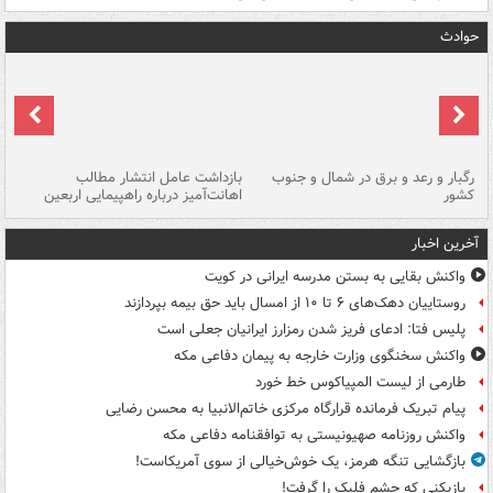
حوادث
رگبار و رعد و برق در شمال و جنوب
بازداشت عامل انتشار مطالب
کشور
اهانت‌آمیز درباره راهپیمایی اربعین
گر
آخرین اخبار
واکنش بقایی به بستن مدرسه ایرانی در کویت
روستاییان دهک‌های ۶ تا ۱۰ از امسال باید حق بیمه بپردازند
پلیس فتا: ادعای فریز شدن رمزارز ایرانیان جعلی است
واکنش سخنگوی وزارت خارجه به پیمان دفاعی مکه
طارمی از لیست المپیاکوس خط خورد
پیام تبریک فرمانده قرارگاه مرکزی خاتم‌الانبیا به محسن رضایی
واکنش روزنامه صهیونیستی به توافقنامه دفاعی مکه
بازگشایی تنگه هرمز، یک خوش‌خیالی از سوی آمریکاست!
بازیکنی که چشم فلیک را گرفت!