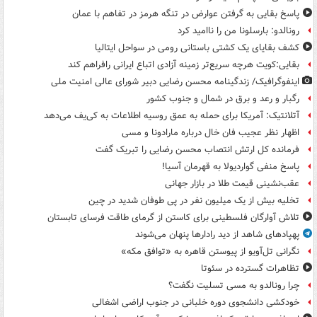
پاسخ بقایی به گرفتن عوارض در تنگه هرمز در تفاهم با عمان
رونالدو: بارسلونا من را ناامید کرد
کشف بقایای یک کشتی باستانی رومی در سواحل ایتالیا
بقایی:کویت هرچه سریع‌تر زمینه آزادی اتباع ایرانی رافراهم کند
اینفوگرافیک/ زندگینامه محسن رضایی دبیر شورای عالی امنیت‌ ملی
رگبار و رعد و برق در شمال و جنوب کشور
آتلانتیک: آمریکا برای حمله به عمق روسیه اطلاعات به کی‌یف می‌دهد
اظهار نظر عجیب فان خال درباره مارادونا و مسی
فرمانده کل ارتش انتصاب محسن رضایی را تبریک گفت
پاسخ منفی گواردیولا به قهرمان آسیا!
عقب‌نشینی قیمت طلا در بازار جهانی
تخلیه بیش از یک میلیون نفر در پی طوفان شدید در چین
تلاش آوارگان فلسطینی برای کاستن از گرمای طاقت فرسای تابستان
پهپادهای شاهد از دید رادارها پنهان می‌شوند
نگرانی تل‌آویو از پیوستن قاهره به «توافق مکه»
تظاهرات گسترده در سئوتا
چرا رونالدو به مسی تسلیت نگفت؟
خودکشی دانشجوی دوره خلبانی در جنوب اراضی اشغالی