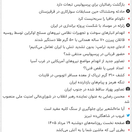
بازگشت رضائیان برای پرسپولیس تبعات دارد
حادثه وحشتناک حین مسابقات سوارکاری در قرقیزستان
نکونام مافیا را سربه‌نیست کرد
زلزله در موساد با شکست پروژه براندازی در ایران
انهدام انبارهای سوخت و تجهیزات نظامی نیروهای مسلح اوکراین توسط روسیه
قاتلان پیرزن ۷۰ ساله همدانی با ۵۰ گرم طلا دستگیر شدند
ادعای جدید ترامپ: بدون تشدید تنش با ایران تعامل می‌کنیم!
حضور قربانی در پرسپولیس منتفی شد؟
تصاویر جدید از انهدام مواضع نیروهای آمریکایی در غرب آسیا
امداد غیبی یا نقص فنی!؟
کشف ۳۱۰ گرم تریاک از معده مسافر اتوبوس در قاینات
تنگه هرمز و پیام‌های بازدارنده ایران
تصاویر پهپاد ساقط شده در جنوب ایران
محسن رضایی به عنوان نماینده رهبر انقلاب در شورای‌عالی امنیت ملی منصوب
شد
آیا ماءالشعیر برای جلوگیری از سنگ کلیه مفید است
غروب در شاهگلی‌ده تبریز
صفحه نخست روزنامه‌های دوشنبه ۱۹ مرداد ۱۴۰۵
بطری آبی که ماشین شما را به آتش می‌کشد