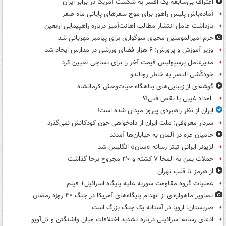
اعتراف بی‌سابقه یک افسر به شکست آمریکا در برابر ایران
آماده‌باش پلیس راهور برای موج سفرهای پایانی ماه صفر
بازداشت عامل انتشار مطالب اهانت‌آمیز درباره راهپیمایی اربعین
حرم امیرالمومنین محیای سوگواری برای پیامبر مهربانی شد
وزیر آموزش و پرورش: ۶ هزار فضای ورزشی در مدارس ایجاد شد
مدیرعامل پرسپولیس قیمت آخر را برای نساجی تعیین کرد
خودکُشی النصر به خاطر رونالدو
گوشه‌ای از زیبایی‌های پناهگاه‌ حیات‌وحش کرمانشاه
امداد غیبی یا نقص فنی!؟
ایران از نظر راهبردی پیروز میدان شده است!
سردار معروفی: ملت ایران از دادخواهی خون کودکانش نمی‌گذرد
حامیان غزه در آلمان به خیابان‌ها آمدند
لژیونر ایرانی تیتر رسانه «سان» انگلیس شد
حملات یمن به المخا ۷ کشته و ۳۰ مجروح برجا گذاشت
از هرمز تا قلب تهران
عملیات گروه مقاومت سوریه علیه پایگاه اسرائیل+ فیلم
تصاویر ماهواره‌ای از انهدام پایگاه‌های آمریکا در جنگ ۴۰ روزه رمضان
صربستان: اروپا در آستانه یک جنگ بزرگ است
ادعای رسانه اسرائیلی درباره تشدید اختلافات میان واشنگتن و تل‌آویو