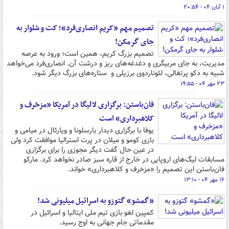
۱ آبان ۰۴ - ۲۰:۵۴
تصمیم مهم «کریم انصاری‌فرد»؛ کت و شلوار به
جای گرمکن!
تصمیم بزرگ کریم، همین است؛ ورود به عرصه
مدیریت، به جای مربیگری و دغدغه‌های ریز و درشت آن. انصاری‌فرد می‌خواهد
شبیه به دکو پرتغالی، لئوناردوی برزیلی و ستاره‌های بزرگ دیگر شود.
۲۳ مهر ۰۴ - ۱۹:۵۵
فان‌باستن: برگزاری لالیگا در آمریکا «مزخرف و
کلاهبرداری» است
یوفا با برگزاری دیدار بارسلونا و ویارئال در میامی و
بازی کومو و میلان در پرت استرالیا موافقت کرد ولی
در عین حال گفت دیگر مجوزی را برای برگزاری
مسابقات لیگ‌های اروپایی در خارج از قاره سبز صادر نخواهد کرد. مارکو
فان‌باستن این تصمیم را «مزخرف و کلاهبرداری» خواند.
۱۶ مهر ۰۴ - ۱۳:۱۰
«گمشو» گتوزو به اسرائیل میلیونی شد!
کمپین لغو بازی تیم ملی ایتالیا و اسرائیل در
مقدماتی جام جهانی به اوج رسید.