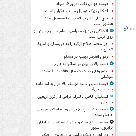
قیمت جهانی نفت امروز ۱۶ مرداد
اشکال بزرگ فوتبال ما نتیجه‌گرایی است
حاج علی اکبری: انقلاب ما محصول مکتب
عاشورا است
افشاگری برادرزاده ترامپ: تمام تصمیم‌هایش از
روی ترس است
چرا محمد صلاح ترکیه را به عربستان و آمریکا
ترجیح داد
وقوع انفجار مهیب در مسکو
دست بالای ایران در مذاکرات جاری!
عکس‌های دیده نشده از رفاقت دو فرمانده‌
موشکی
قیمت بنزین مانند موشک بالا می‌رود اما مانند
پر پایین می‌آید!
استقبال خاص دخترک عراقی از زائران اربعین
حسینی
محمد مرندی: پیروزی با روحیه استوار مردمی
حاصل شده
محمد صلاح مات و مبهوت استقبال هواداران
ترابزون اسپور
دو راهی دردناک ترامپ برای خروج از جنگ