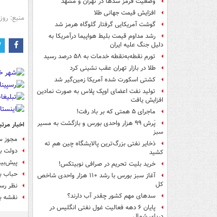
وضعیت قرمز سدها در تهران و مشهد
افزایش قیمت جهانی طلا
منبع: روز
گوشت آمریکایی گرفتار گلوگاه هرمز شد
رشد مداوم قیمت بلیط هواپیما درآمریکا به
دلیل جنگ علیه ایران
تورم نقطه‌به‌نقطه خدمات به ۵۸ درصد رسید
طلا در بازار تهران عقب نشینی کرد
کشتی اسکورت شده آمریکا زمین‌گیر شد
تولید نفت اعضای اوپک پلاس به صورت نمادین
افزایش یافت
ماجرای ۵ همتی که بر باد رفت!
پَرش ۹۹ هزار واحدی بورس و بازگشت به مسیر
اخبار مرتب
سبز
مجوز ساز
ذخایر نفتی بزرگ‌ترین پالایشگاه چین هم ته
دولت ب
کشید
پیش‌بینی ۴ کارشناس از وضعیت امروز
خرید بلیت تحریم در صرافی نوبیتکس!
حباب ب
آغاز سبز بورس با رشد ۱۱۰ هزار واحدی شاخص
کل
نظر رست
سدهای مهم کشور چقدر آب دارند؟
نقشه ب
پایان ۶ دهه فعالیت غول نفتی انگلیس در
دریای شمال