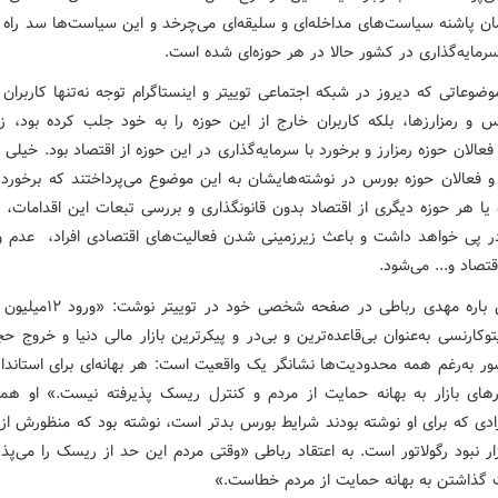
ان پاشنه سیاست‌های مداخله‌ای و سلیقه‌ای می‌چرخد و این سیاست‌ها سد راه ا
رمایه‌گذاری در کشور حالا در هر حوزه‌ای شده‌ است.
وضوعاتی که دیروز در شبکه اجتماعی توییتر و اینستاگرام توجه نه‌تنها کاربران
س و رمزارزها، بلکه کاربران خارج از این حوزه را به خود جلب کرده بود، زم
 فعالان حوزه رمزارز و برخورد با سرمایه‌گذاری در این حوزه از اقتصاد بود. خیلی ا
و فعالان حوزه بورس در نوشته‌هایشان به این موضوع می‌پرداختند که برخورد 
 یا هر حوزه دیگری از اقتصاد بدون قانونگذاری و بررسی تبعات این اقدامات،‌ 
 پی خواهد داشت و باعث زیرزمینی شدن فعالیت‌های اقتصادی افراد، عدم و
قتصاد و... می‌شود.
در همین باره مهدی رباطی در صفحه شخصی 
پتوکارنسی به‌عنوان بی‌قاعده‌ترین و بی‌در و پیکرترین بازار مالی دنیا و خروج 
ور به‌رغم همه محدودیت‌ها نشانگر یک واقعیت است: هر بهانه‌ای برای استاندا
رهای بازار به بهانه حمایت از مردم و کنترل ریسک پذیرفته نیست.» او هم
ادی که برای او نوشته بودند شرایط بورس بدتر است، نوشته بود که منظورش از 
ار نبود رگولاتور است. به اعتقاد رباطی «وقتی مردم این حد از ریسک را می‌پ
گذاشتن به بهانه حمایت از مردم خطاست.»