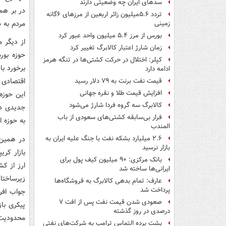
سدهای ایران چه وضعیتی دارند
در بر هم
تردد ۵.۶میلیون زائر اربعین از مرزهای ۶گانه
مردم به س
زمینی
بورس از مرز ۵.۴ میلیون واحد عبور کرد
از دیگر م
زمان شارژ اعتبار کالابرگ تغییر کرد
حوزه بور
کپلر: اختلال در حرکت کشتی‌ها در تنگه هرمز
برخورد با
ادامه دارد
اقتصادی 
قیمت نفت برنت به ۷۹ دلار رسید
افزایش قیمت طلا و نقره جهانی
این حوزه
کالابرگ سه گروه فردا شارژ می‌شود
جدیدی در
فرار بی‌سابقه کشتی‌های سعودی از باب
به حوزه ا
المندب
۲.۶ میلیارد بشکه نفت با جنگ علیه ایران به
بازار نرسید
بازار کری
بانک مرکزی: ۹۰ میلیون کیف پول برای
ارز از کش
ایرانی‌ها ساخته شد
زیرساختا
عارف: تمام بدهی کالابرگ به فروشگاه‌ها
پرداخت شد
جواب افر
صعودی شدن قیمت نفت پس از افت ۷
پیکری باز
درصدی در روز گذشته
محدودیت 
پشت پرده التماس ترامپ به شرکت‌های نفتی