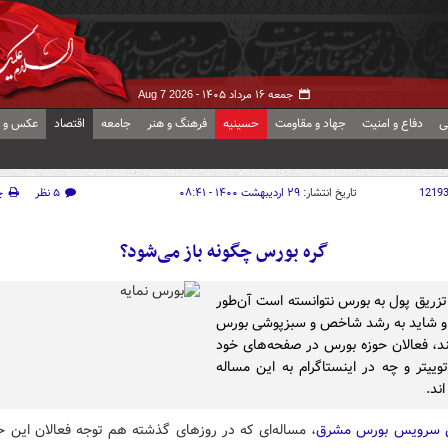
جمعه ۱۶ مرداد ۱۴۰۵ -
Aug 7 2026
ی
دفاع و امنیت
جهاد و مقاومت
حسینیه
فرهنگ و هنر
جامعه
اقتصاد
عکس و ف
1219
تاریخ انتشار:
۲۹ اردیبهشت ۱۴۰۰ - ۰۸:۴۱
۵ نظر
چ
گره بورس چگونه باز می‌شود؟
 تزریق پول به بورس نتوانسته است آن‌طور
 و شاید به رشد شاخص و سبزپوشی بورس
، فعالان حوزه بورس در صفحه‌های خود
وییتر و چه در اینستاگرام به این مساله
اند.
ش سرویس بورس مشرق
، مساله‌ای که در روزهای گذشته هم توجه فعالان این حو