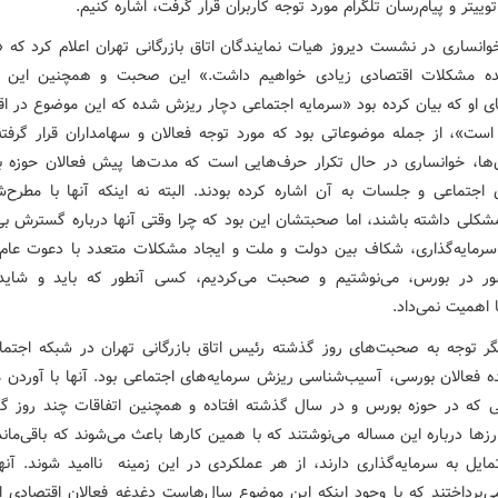
وییتر و پیام‌رسان تلگرام مورد توجه کاربران قرار گرفت، اشاره کنیم.
انساری در نشست دیروز هیات نمایندگان اتاق بازرگانی تهران اعلام کرد که «
ده مشکلات اقتصادی زیادی خواهیم داشت.» این صحبت و همچنین این 
 او که بیان کرده بود «سرمایه اجتماعی دچار ریزش شده که این موضوع در اقت
ر است»، از جمله موضوعاتی بود که مورد توجه فعالان و سهامداران قرار گرفته 
ن‌ها، خوانساری در حال تکرار حرف‌هایی است که مدت‌ها پیش فعالان حوزه 
 اجتماعی و جلسات به آن اشاره کرده بودند. البته نه اینکه آنها با مطرح‌
شکلی داشته باشند، اما صحبتشان این بود که چرا وقتی آنها درباره گسترش بی‌
سرمایه‌گذاری، شکاف بین دولت و ملت و ایجاد مشکلات متعدد با دعوت عام 
ر در بورس، می‌نوشتیم و صحبت می‌کردیم، کسی آنطور که باید و شاید
اهمیت نمی‌داد.
 توجه به صحبت‌های روز گذشته رئیس اتاق بازرگانی تهران در شبکه اجتما
ه فعالان بورسی، آسیب‌شناسی ریزش سرمایه‌های اجتماعی بود. آنها با آوردن مث
یی که در حوزه بورس و در سال گذشته افتاده و همچنین اتفاقات چند روز گ
رزها درباره این مساله می‌نوشتند که با همین کارها باعث می‌شوند که باقی‌ماند
ایل به سرمایه‌گذاری دارند، از هر عملکردی در این زمینه ناامید شوند. آنها
‌پرداختند که با وجود اینکه این موضوع سال‌هاست دغدغه فعالان اقتصادی ا