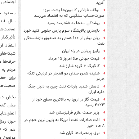
اجتماعی ت
آفرید
توقف طولانی کامیون‌ها پشت مرز؛
مسعود خو
صورت‌حساب سنگینی که به اقتصاد می‌رسد
سال آین
پرشدگی سدها به ۵۸درصد رسید
صحبت‌های
بازسازی پالایشگاه سوم پارس جنوبی کلید خورد
تأثیرگذا
زیان بیش از ۱۰۰ همتی به صندوق‌ بازنشستگی
نفت
اعتقاد آ
پاییز پرباران در راه ایران
شبکه‌های
قیمت جهانی طلا امروز ۱۵ مرداد
حرف‌ها م
کالابرگ ۳ گروه شارژ شد
مردم به 
شنیده شدن صدای دو انفجار در نزدیکی تنگه
برای حضو
هرمز
صحبت‌ها 
کاهش شدید واردات نفت چین به دلیل جنگ
علیه ایران
بخش دیگر
قیمت گاز در اروپا به بالاترین سطح خود از
میان گعد
۲۰۲۳ رسید
وزیر صمت عازم قرقیزستان شد
اتفاق‌ها
افت صادرات نفت آمریکا به پایین‌ترین حجم در
حوزه رمزا
۸ ماه اخیر
هم که تم
برق پرمصرف‌ها گران شد
موضوع می