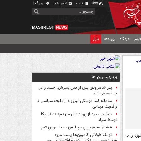
RSS
آرشیو
تماس با ما
دربارهٔ ما
MASHREGH
NEWS
یلم
دیدگاه
پیوندها
بازار
اپ
پربازدیدترین ها
پدر شاهرودی پس از قتل پسرش، جسد را در
چاه مخفی کرد
سامانه ضد موشکی لیزری؛ از بلوف سیاسی تا
واقعیت میدانی
تصاویر جدید از پهپادهای منهدم‌شده آمریکا
توسط سپاه
هشدار سرمربی پرسپولیس به جاسوس تیم
زه را به
توقف طولانی کامیون‌ها پشت مرز؛
صورت‌حساب سنگینی که به اقتصاد می‌رسد