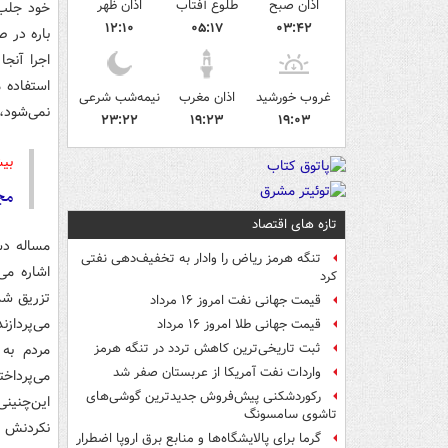
اذان صبح
طلوع آفتاب
اذان ظهر
خود جلب 
۱۲:۱۰
۰۵:۱۷
۰۳:۴۲
باره در 
اجرا آنجا
غروب خورشید
اذان مغرب
نیمه‌شب شرعی
نمی‌شود، سفار
۲۳:۲۲
۱۹:۲۳
۱۹:۰۳
بیش
مج
تازه های اقتصاد
مساله دست
تنگه هرمز ریاض را وادار به تخفیف‌دهی نفتی
اشاره می
کرد
تزریق شد
قیمت جهانی نفت امروز ۱۶ مرداد
می‌پرداز
قیمت جهانی طلا امروز ۱۶ مرداد
مردم به 
ثبت تاریخی‌ترین کاهش تردد در تنگه هرمز
واردات نفت آمریکا از عربستان صفر شد
می‌پردا
رکوردشکنی پیش‌فروش جدیدترین گوشی‌های
این‌چنین
تاشوی سامسونگ
نکردنش ا
گرما برای پالایشگاه‌ها و منابع برق اروپا اضطرار