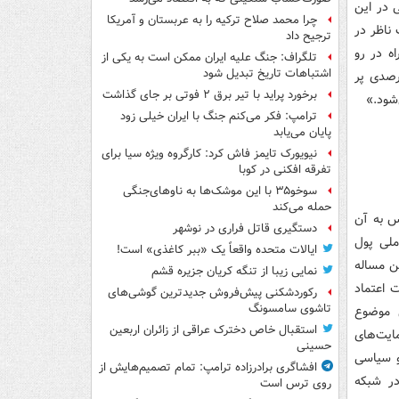
 در این
چرا محمد صلاح ترکیه را به عربستان و آمریکا
ناظر در
ترجیح داد
اه در رو
تلگراف: جنگ علیه ایران ممکن است به یکی از
اشتباهات تاریخ تبدیل شود
د؛ مثلا در برابر دامنه نوسان قیمت چون حجم مبنا در روزهای مثبت ۴درصدی پر
برخورد پراید با تیر برق ۲ فوتی بر جای گذاشت
ترامپ: فکر می‌کنم جنگ با ایران خیلی زود
پایان می‌یابد
نیویورک تایمز فاش کرد: کارگروه ویژه سیا برای
تفرقه افکنی در کوبا
سوخو۳۵ با این موشک‌ها به ناوهای‌جنگی
حمله می‌کند
رس به آن
دستگیری قاتل فراری در نوشهر
ملی پول
ایالات متحده واقعاً یک «ببر کاغذی» است!
ن مساله
نمایی زیبا از تنگه کریان جزیره قشم
 اعتماد
رکوردشکنی پیش‌فروش جدیدترین گوشی‌های
تاشوی سامسونگ
ن موضوع
استقبال خاص دخترک عراقی از زائران اربعین
یت‌های
حسینی
و سیاسی
افشاگری برادرزاده ترامپ: تمام تصمیم‌هایش از
در شبکه
روی ترس است