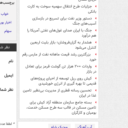
برچسب‌ها
جزئیات طرح انتقال سهمیه سوخت به کارت
بانکی
خواب 
دستور وزیر نفت برای تسریع در بازسازی
اخبار بو
آسیب‌های جنگ
جنگ با ایران صدای غول‌های نفتی آمریکا را
سهام
هم درآورد
هشدار به گران‌فروشان؛ بازار بلیت اربعین
نظر شم
کنترل می‌شود
بزرگترین رشد قیمت ماهانه نفت از مارس رقم
خورد
نام
واردات ۲۰۰ هزار تن گوشت قرمز برای تعادل
در بازار
ایمیل
کیش روی ریل توسعه از احیای پروژه‌های
قدیمی تا بهره گیری از انرژی خورشیدی
نظر شما 
تحسین رسانه قطری از مدیریت بی‌نظیر تامین
غذا در ایران
بسته جامع سازمان منطقه آزاد کیش برای
تامین مسکن در فالب سه طرح مسکن خدمت،
بومیان و کارگران
*
لطفا عدد م
آپ آهنگ
موزیک شاه