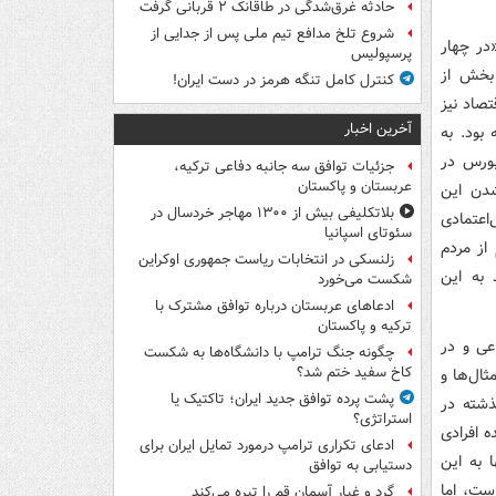
حادثه غرق‌شدگی در طاقانک ۲ قربانی گرفت
شروع تلخ مدافع تیم ملی پس از جدایی از
در چهار
پرسپولیس
بخش از
کنترل کامل تنگه هرمز در دست ایران!
صاد نیز
آخرین اخبار
بود. به
بورس در
جزئیات توافق سه جانبه دفاعی ترکیه،
عربستان و پاکستان
شدن این
بلاتکلیفی بیش از ۱۳۰۰ مهاجر خردسال در
اعتمادی
سئوتای اسپانیا
از مردم
زلنسکی در انتخابات ریاست جمهوری اوکراین
 به این
شکست می‌خورد
ادعاهای عربستان درباره توافق مشترک با
ترکیه و پاکستان
عی و در
چگونه جنگ ترامپ با دانشگاه‌ها به شکست
کاخ سفید ختم شد؟
ال‌ها و
پشت پرده توافق جدید ایران؛ تاکتیک یا
ذشته در
استراتژی؟
ه افرادی
ادعای تکراری ترامپ درمورد تمایل ایران برای
 به این
دستیابی به توافق
ست، اما
گرد و غبار آسمان قم را تیره می‌کند