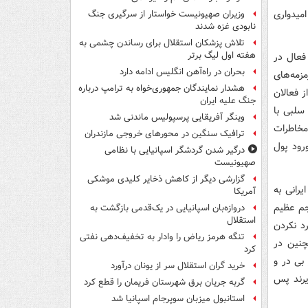
میدواری
وزیران صهیونیست خواستار از سرگیری جنگ
نابودی غزه شدند
تلاش پزشکان استقلال برای رساندن چشمی به
هفته اول لیگ برتر
 فعال در
بحران در راه‌آهن انگلیس ادامه دارد
زمه‌های
هشدار نمایندگان جمهوری‌خواه به ترامپ درباره
ز فعالان
جنگ علیه ایران
سلبی با
وینگر آفریقایی پرسپولیس ماندنی شد
مخاطرات
ترافیک سنگین در محورهای خروجی مازندران
رود پول
درگیر شدن گردشگر اسپانیایی با نظامی
صهیونیست
گزارشی دیگر از کاهش ذخایر کلیدی موشکی
خود در توییتر نوشت: «ورود ۱۲میلیون ایرانی به
آمریکا
حجم عظیم
دروازه‌بان اسپانیایی در یک‌قدمی بازگشت به
استقلال
رد نکردن
تنگه هرمز ریاض را وادار به تخفیف‌دهی نفتی
چنین در
کرد
بی در و
خرید گران استقلال سر از یونان درآورد
ذیرند پس
گربه جریان برق شهرستان فریمان را قطع کرد
استانبول میزبان سوپرجام اسپانیا شد