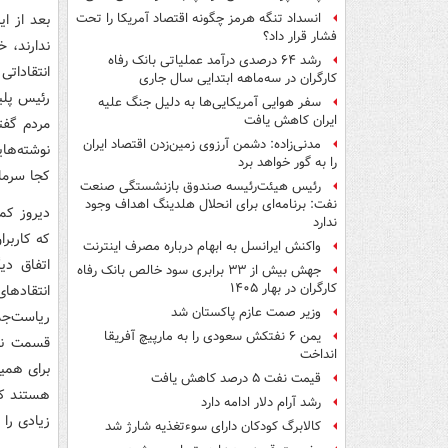
بعد از ا
انسداد تنگه هرمز چگونه اقتصاد آمریکا را تحت
فشار قرار داد؟
ندارند، 
رشد ۶۴ درصدی درآمد عملیاتی بانک رفاه
انتقاداتی
کارگران در سه‌ماهه ابتدایی سال جاری
رئیس پلی
سفر هوایی آمریکایی‌ها به دلیل جنگ علیه
ایران کاهش یافت
مردم گفته
مدنی‌زاده: دشمن آرزوی زمین‌زدن اقتصاد ایران
نوشته‌های
را به گور خواهد برد
کجا سرمای
رئیس هیئت‌رئیسه صندوق بازنشستگی صنعت
نفت: برنامه‌ای برای انحلال هلدینگ اهداف وجود
دیروز کم
ندارد
که کاربرا
واکنش ایرانسل به ابهام درباره مصرف اینترنت
اتفاق دی
جهش بیش از ۳۳ برابری سود خالص بانک رفاه
کارگران در بهار ۱۴۰۵
انتقادها
وزیر صمت عازم پاکستان شد
ریاست‌جم
یمن ۶ نفتکش سعودی را به مارپیچ آفریقا
قسمت نظر
انداخت
برای همی
قیمت نفت ۵ درصد کاهش یافت
هستند که 
رشد آرام دلار ادامه دارد
زیادی را
کالابرگ کودکان دارای سوءتغذیه شارژ شد