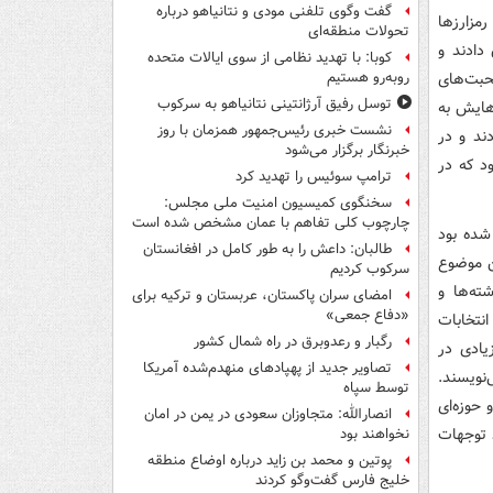
گفت وگوی تلفنی مودی و نتانیاهو درباره
مزارزها
تحولات منطقه‌ای
دادند و
کوبا: با تهدید نظامی از سوی ایالات متحده
صحبت‌های
روبه‌رو هستیم
توسل رفیق آرژانتینی نتانیاهو به سرکوب
هایش به
نشست خبری رئیس‌جمهور همزمان با روز
دند و در
خبرنگار برگزار می‌شود
ود که در
ترامپ سوئیس را تهدید کرد
سخنگوی کمیسیون امنیت ملی مجلس:
چارچوب کلی تفاهم با عمان مشخص شده است
شده بود
طالبان: داعش را به طور کامل در افغانستان
ین موضوع
سرکوب کردیم
ته‌ها و
امضای سران پاکستان، عربستان و ترکیه برای
«دفاع جمعی»
نتخابات
رگبار و رعدوبرق در راه شمال کشور
یادی در
تصاویر جدید از پهپادهای منهدم‌شده آمریکا
نویسند.
توسط سپاه
حوزه‌ای
انصارالله: متجاوزان سعودی در یمن در امان
د توجهات
نخواهند بود
پوتین و محمد بن زاید درباره اوضاع منطقه
خلیج فارس گفت‌وگو کردند