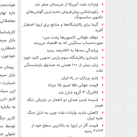
واردات نفت آمریکا از عربستان صفر شد
رکوردشکنی پیش‌فروش جدیدترین گوشی‌های
تاشوی سامسونگ
معاملاتی!
گرما برای پالایشگاه‌ها و منابع برق اروپا اضطرار
آفرید
کارشناسا
توقف طولانی کامیون‌ها پشت مرز؛
بازار سرم
صورت‌حساب سنگینی که به اقتصاد می‌رسد
نامتقارن
پرشدگی سدها به ۵۸درصد رسید
خودتون خ
بازسازی پالایشگاه سوم پارس جنوبی کلید خورد
زیان بیش از ۱۰۰ همتی به صندوق‌ بازنشستگی
پیمان مو
نفت
بازار سر
پاییز پرباران در راه ایران
خسارت به 
قیمت جهانی طلا امروز ۱۵ مرداد
این سیاست
کالابرگ ۳ گروه شارژ شد
لازم دار
شنیده شدن صدای دو انفجار در نزدیکی تنگه
هرمز
به یکبار
کاهش شدید واردات نفت چین به دلیل جنگ
کاربر دی
علیه ایران
توسط سها
قیمت گاز در اروپا به بالاترین سطح خود از
۲۰۲۳ رسید
تحولی جهت