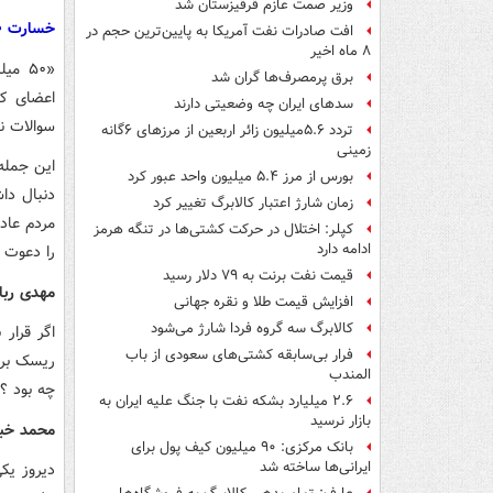
وزیر صمت عازم قرقیزستان شد
خسارت ۵۰ میلیون ایرانی در بورس
افت صادرات نفت آمریکا به پایین‌ترین حجم در
۸ ماه اخیر
«۵۰ م
برق پرمصرف‌ها گران شد
اعضای کم
سدهای ایران چه وضعیتی دارند
سوالات ن
تردد ۵.۶میلیون زائر اربعین از مرزهای ۶گانه
زمینی
این جمله
بورس از مرز ۵.۴ میلیون واحد عبور کرد
دنبال دا
زمان شارژ اعتبار کالابرگ تغییر کرد
مردم عاد
کپلر: اختلال در حرکت کشتی‌ها در تنگه هرمز
ادامه دارد
را دعوت ک
قیمت نفت برنت به ۷۹ دلار رسید
مهدی رباط
افزایش قیمت طلا و نقره جهانی
کالابرگ سه گروه فردا شارژ می‌شود
اگر قرار
فرار بی‌سابقه کشتی‌های سعودی از باب
ریسک برای
المندب
چه بود ؟
۲.۶ میلیارد بشکه نفت با جنگ علیه ایران به
بازار نرسید
محمد خبری
بانک مرکزی: ۹۰ میلیون کیف پول برای
ایرانی‌ها ساخته شد
دیروز یک