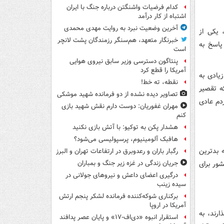
کدام فرضیات واشنگتن درباره جنگ با ایران
اشتباه از کار درآمد
آخرین وضعیت نبرد به روایت مهدی محمدی
 یکی از
خبرنگار متعهد، هم‌سنگر رزمندگان پشت لانچر
پاسخ به
است
پنتاگون دسترسی وزیر سابق نیروی هوایی
آمریکا را قطع کرد
یادی به
نقطه، ته خط!
ه تقصیر
تصاویر دیده‌ نشده از دو فرمانده شهید موشکی
دم عادی
مهران غفوریان: دوست دارم نقش شهید بازی
کنم
هشدار پکن به توکیو: با آتش بازی نکنید
هافبک آلومینیوم، پرسپولیسی می‌شود؟
 بدترین
رگبار باران و رعدوبرق در ارتفاعات تهران و البرز
شور برای
جریان زندگی در غزه زیر جنگ و بمباران
درگیری اعضای داعش و نیروهای جولانی در
سیده زینب
برکناری شوکه‌کننده فرمانده لشکر پنجم ارتش
آمریکا در اروپا
رند، به
استقرار انبوه «دی‌اف‑۱۷» و پایان عصر پدافند