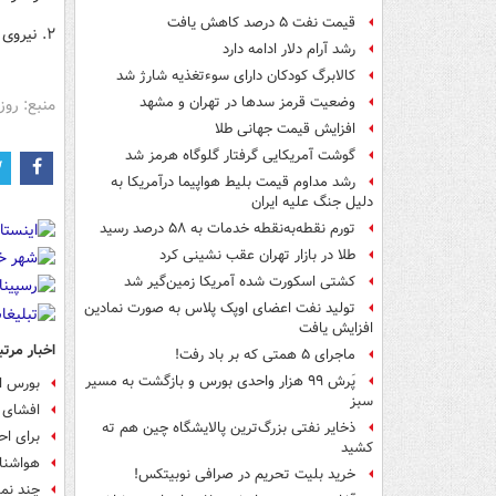
قیمت نفت ۵ درصد کاهش یافت
۲. نیروی خوش‌بینی نسبت به بهبود تولید دارد در مقابل نیروی تورم کمی اهمیت پیدا می‌کند.
رشد آرام دلار ادامه دارد
کالابرگ کودکان دارای سوءتغذیه شارژ شد
وضعیت قرمز سدها در تهران و مشهد
منبع: روز
افزایش قیمت جهانی طلا
گوشت آمریکایی گرفتار گلوگاه هرمز شد
رشد مداوم قیمت بلیط هواپیما درآمریکا به
دلیل جنگ علیه ایران
تورم نقطه‌به‌نقطه خدمات به ۵۸ درصد رسید
طلا در بازار تهران عقب نشینی کرد
کشتی اسکورت شده آمریکا زمین‌گیر شد
تولید نفت اعضای اوپک پلاس به صورت نمادین
افزایش یافت
اخبار مرتب
ماجرای ۵ همتی که بر باد رفت!
پَرش ۹۹ هزار واحدی بورس و بازگشت به مسیر
بورس ا
سبز
افشای 
ذخایر نفتی بزرگ‌ترین پالایشگاه چین هم ته
برای اح
کشید
هواشناس
خرید بلیت تحریم در صرافی نوبیتکس!
چند نما