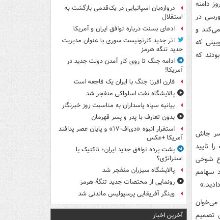
وز دامنه
دروازه‌بان اسپانیایی در یک‌قدمی بازگشت به
رد. فعالان بورسی در
استقلال
ی‌کند و
ادعای بسنت درباره توافق ایران و آمریکا
اثر جدید کارتونیست سوری با عنوان مدیریت
ییتی که
جدید تنگه هرمز
ه از فردا میریم برای منفی ۳» نوشته بودند که
ادامه جنگ تا روی کار آمدن دولت جدید در
آمریکا!
فارن افرز: جنگ با ایران یک فاجعه است
پالایشگاه نفت اسلواکی منفجر شد
بیانیه سپاه پاسداران به مناسبت روز خبرنگار
بدون تعارف با پدر و پسر قهرمان
استقرار انبوه «دی‌اف‑۱۷» و پایان عصر پدافند
 سر جاش
آمریکا +عکس
ا تایید
پشت پرده توافق جدید ایران؛ تاکتیک یا
وع شوخی
استراتژی؟
پالایشگاه سیزران منفجر شد
د سهامم
رونمایی از مختصات جدید تنگۀ هرمز
وینگر آفریقایی پرسپولیس ماندنی شد
می‌خوان
ن تصمیم
آخرین اخبار