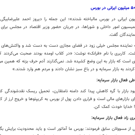
یلیون ایرانی در بورس مالباخته شدند»؛ این جمله را دیروز احمد علیرضابیگی،
یسیون امور داخلی و شوراها، در جریان حضور وزیر اقتصاد در مجلس برای 
مایندگان گفت.
 نماینده مجلس خیلی زود در فضای مجازی دست به دست شد و واکنش‌های ز
شت. کاربری با نام «فرانک» نوشت: «در کلاب اومده بودند صحبت می‌کردند ک
ی است که بازار به این وضع کشیده شد. نمی‌گذارند آدم حرف بزنه که همین مر
ردند به بازار سرمایه و در باغ سبز نشان دادند و مردم هم وارد شدند.»
ی فعال بازار سرمایه:
 بود بازار با گره کاهش پیدا کند دامنه نامتقارن، تحمیل ریسک نقدشوندگی که
 بازارهای مالی است و فراری دادن پول از بورس به کریپتوها و خروج ارز از ک
! خدایا خودت کمک کن.
 زاد فعال بازار سرمایه:
ی از مسوولان سابق فرمودند: بورس ما آماتور است و باید محدودیت برایش بگذا