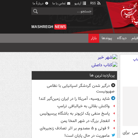
RSS
آرشیو
تماس با ما
دربارهٔ ما
MASHREGH
NEWS
یلم
دیدگاه
پیوندها
بازار
اپ
پربازدیدترین ها
درگیر شدن گردشگر اسپانیایی با نظامی
صهیونیست
شاید روسیه، آمریکا را در ایران زمین‌گیر کند!
واکنش بقائی به خیالبافی ترامپ
پاسخ منفی یک لژیونر به باشگاه پرسپولیس
انفجار بزرگ در شهر المخا یمن
۶ فوتی و ۵ مصدوم بر اثر تصادف زنجیره‌ای
ی برای
ماموریت در حال پایان است!