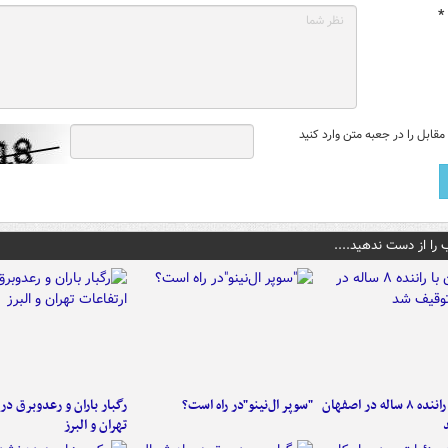
*
قابل را در جعبه متن وارد کنید
 را از دست ندهید....
کامیون با راننده ۸ ساله در اصفهان
"سوپر ال‌نینو"در راه است؟
رگبار باران و رعدوبرق در 
تهران و البرز