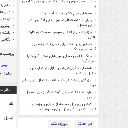
آغاز سبز بورس با رشد ۱۱۰ هزار واحدی شاخص
منفی‌تر
کل
دلال‌ه
سدهای مهم کشور چقدر آب دارند؟
آینده ب
پایان ۶ دهه فعالیت غول نفتی انگلیس در
دریای شمال
پیش‌بینی ۴ کارشناس از وضعیت امرو
جزئیات طرح انتقال سهمیه سوخت به کارت
نقشه ب
بانکی
نگاهی 
دستور وزیر نفت برای تسریع در بازسازی
آسیب‌های جنگ
برچسب‌ها
جنگ با ایران صدای غول‌های نفتی آمریکا را
هم درآورد
بورس
هشدار به گران‌فروشان؛ بازار بلیت اربعین
کنترل می‌شود
سازمان ب
بزرگترین رشد قیمت ماهانه نفت از مارس رقم
خورد
نظر شم
واردات ۲۰۰ هزار تن گوشت قرمز برای تعادل
در بازار
نام
کیش روی ریل توسعه از احیای پروژه‌های
قدیمی تا بهره گیری از انرژی خورشیدی
ایمیل
آپ آهنگ
موزیک شاه