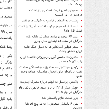
عارف: تمام بدهی کالابرگ به فروشگاه‌ها
نظر مدیرا
پرداخت شد
دهند. در
صعودی شدن قیمت نفت پس از افت ۷
درصدی در روز گذشته
سعید درخ
پشت پرده التماس ترامپ به شرکت‌های نفتی
انسداد تنگه هرمز چگونه اقتصاد آمریکا را تحت
فشار قرار داد؟
رشد ۶۴ درصدی درآمد عملیاتی بانک رفاه
بلندمدت ارز
کارگران در سه‌ماهه ابتدایی سال جاری
رضا خانک
سفر هوایی آمریکایی‌ها به دلیل جنگ علیه
ایران کاهش یافت
یکی از م
مدنی‌زاده: دشمن آرزوی زمین‌زدن اقتصاد ایران
را به گور خواهد برد
بزرگی از 
رئیس هیئت‌رئیسه صندوق بازنشستگی صنعت
مکانیزم 
نفت: برنامه‌ای برای انحلال هلدینگ اهداف وجود
بر چه مب
ندارد
واکنش ایرانسل به ابهام درباره مصرف اینترنت
علی چشمی
جهش بیش از ۳۳ برابری سود خالص بانک رفاه
در روزها
کارگران در بهار ۱۴۰۵
وزیر صمت عازم پاکستان شد
بقیه قاب
یمن ۶ نفتکش سعودی را به مارپیچ آفریقا
۱. رفتار هیجانی کمتر شده است.
انداخت