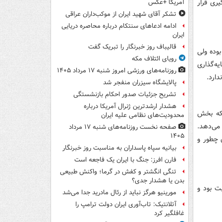
یری قرار
آمریکا +عکس
تشکر آقای شهید ایران از موکب‌داران عراقی
ادامه ادعاهای سنتکام درباره محاصره دریایی
ایران
قالیباف روز خبرنگار را تبریک گفت
رهای مالی لنگر وجود داره و قابل کتمان نیست، سال‌ها p/ e متوسط بازار ۵ و ۶ بوده ولی
رویای ائتلاف مکه
پارسال p/ e ۱۰-۱۲ را برای سرمایه‌گذاری
روزنامه‌های ورزشی امروز ‌شنبه ۱۷ مرداد ۱۴۰۵
پالایشگاه سیزران منفجر شد
تشریح جزئیات صدور احکام بازنشستگی
هشدار ارشدترین ژنرال آمریکا درباره
 که بخش
محدودیت‌های نظامی علیه ایران
 می‌دهد.
صفحه نخست روزنامه‌های شنبه ۱۷ مرداد
۱۴۰۵
 چطور و
بیانیه سپاه پاسداران به مناسبت روز خبرنگار
فارن افرز: جنگ با ایران یک فاجعه است
تنگی انگشتر و کفش در گرما؛ واکنش طبیعی
بدن یا هشدار جدی؟
ت بود و
مورینیو هرگز نباید از رئال مادرید جدا می‌شد
آتلانتیک: تاب‌آوری ایران دولت ترامپ را
غافلگیر کرد