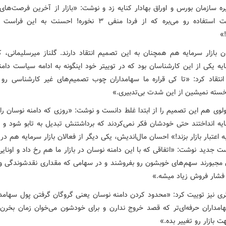
داره نهایت استفاده رو می‌بره که از فردا منفی ۳ نخوره! احسنت به 
»
ن بازار سرمایه هم همچنان به این تصمیم انتقاد دارند. گلناز میرسلیمانی، 
ایه یکی از این کارشناسان بود که در توییتر خود اینگونه به ادامه سیاست دام
 انتقاد کرد: «تا کی قراره ما سهامداران چوب تصمیم‌های غیر کارشناسی رو 
سته نمیشین از این شدت بی‌تدبیری.»
لوی هم این تصمیم را از ابتدا غلط دانست و نوشت: «روزی که دامنه نوسان را 
مایه انداختند حتی خودشان فکر نمی‌کردند که برداشتنش تبدیل به تابو شود و 
اعتبار بازار بزند!» احسان مال‌اندیش، یکی دیگر از فعالان بازار سرمایه هم در ا
 جدید نوشت: «اتفاقی که با این دامنه نوسان در بازار ما هم رخ داد و اونای
ن مجبورند سهم‌های خوبشون رو بفروشند و در سهامی که مقداری نقدشوندگی وج
ه فشار فروش زیاد میشه.»
گری نیز توییت کرد: «محدود کردن دامنه نوسان یعنی گروگان گرفتن پول سهامدا
مداران حرفه‌ای‌تر که قصد خروج ندارن و برای خودشون می‌خوان زمان بخرن 
 بازار رو تغییر بده.»