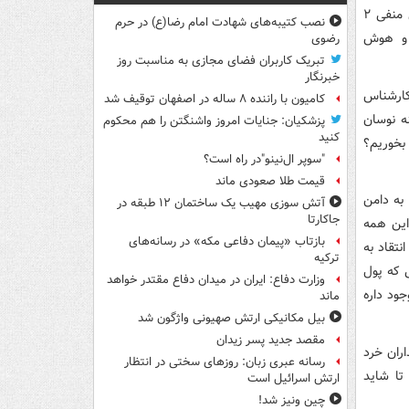
هیات‌مدیره سازمان بورس و اوراق بهادار کنایه زد و نوشت: «بازار از آخرین فرصت‌های منفی ۲
نصب کتیبه‌های شهادت امام رضا(ع) در حرم
این فراست و هوش
رضوی
تبریک کاربران فضای مجازی به مناسبت روز
خبرنگار
کارشناس
کامیون با راننده ۸ ساله در اصفهان توقیف شد
نه نوسان
پزشکیان: جنایات امروز واشنگتن را هم محکوم
کنید
بخوریم؟
"سوپر ال‌نینو"در راه است؟
قیمت طلا صعودی ماند
به دامن
آتش سوزی مهیب یک ساختمان ۱۲ طبقه در
جاکارتا
این همه
بازتاب «پیمان دفاعی مکه» در رسانه‌های
نتقاد به
ترکیه
ی که پول
وزارت دفاع: ایران در میدان دفاع مقتدر خواهد
ود داره
ماند
بیل مکانیکی ارتش صهیونی واژگون شد
مقصد جدید پسر زیدان
ران خرد
رسانه عبری زبان: روزهای سختی در انتظار
تا شاید
ارتش اسرائیل است
چین ونیز شد!