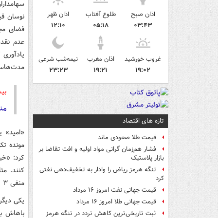
سهامداران
اذان صبح
طلوع آفتاب
اذان ظهر
۱۲:۱۰
۰۵:۱۸
۰۳:۴۳
فضای مجا
عدم نقدش
غروب خورشید
اذان مغرب
نیمه‌شب شرعی
مدت‌هاست
۲۳:۲۳
۱۹:۲۱
۱۹:۰۲
بیش
منف
تازه های اقتصاد
«امید» ی
قیمت طلا صعودی ماند
مونده تک
فشار هم‌زمان گرانی مواد اولیه و افت تقاضا بر
کرد: «خی
بازار پلاستیک
کنند. مث
تنگه هرمز ریاض را وادار به تخفیف‌دهی نفتی
کرد
منفی ۳ رو ببینن. آخه از منفی ۲ خسته شدم، همش تکرار تکرار. ممنون که این فرصتو دادید.»
قیمت جهانی نفت امروز ۱۶ مرداد
یکی دیگر
قیمت جهانی طلا امروز ۱۶ مرداد
باهاش با
ثبت تاریخی‌ترین کاهش تردد در تنگه هرمز