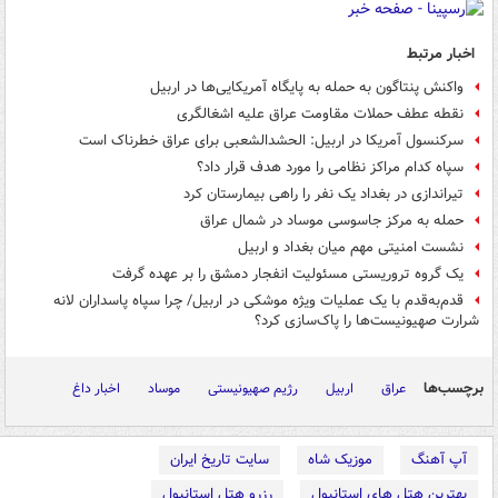
اخبار مرتبط
واکنش پنتاگون به حمله به پایگاه آمریکایی‌ها در اربیل
نقطه عطف حملات مقاومت عراق علیه اشغالگری
سرکنسول آمریکا در اربیل: الحشدالشعبی برای عراق خطرناک است
سپاه کدام مراکز نظامی را مورد هدف قرار داد؟
تیراندازی در بغداد یک نفر را راهی بیمارستان کرد
حمله به مرکز جاسوسی موساد در شمال عراق
نشست امنیتی مهم میان بغداد و اربیل
یک گروه تروریستی مسئولیت انفجار دمشق را بر عهده گرفت
قدم‌به‌قدم با یک عملیات ویژه موشکی در اربیل/ چرا سپاه پاسداران لانه
شرارت صهیونیست‌ها را پاک‌سازی کرد؟
برچسب‌ها
عراق
اربیل
رژیم صهیونیستی
موساد
اخبار داغ
آپ آهنگ
موزیک شاه
سایت تاریخ ایران
بهترین هتل های استانبول
رزرو هتل استانبول