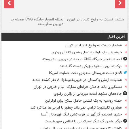
ای
هشدار نسبت به وفوع تندباد در تهران
لحظه انفجار جایگاه CNG صحنه در
دس
دوربین مداربسته
ات
آخرین اخبار
هشدار نسبت به وفوع تندباد در تهران
خوشبینی بارسلونا به عملی شدن انتقال رودری
لحظه انفجار جایگاه CNG صحنه در دوربین مداربسته
ترک ها روی ستاره بلژیکی دست گذاشتند
قطع دست عربستان سعودیِ تحت حمایت آمریکا
عملیات ارتش پاکستان در خیبرپختونخوا؛ ۸ نفر کشته شدند
دستگیری باند جاعلان حرفه‌ای مدارک اتباع خارجی در تهران
جاده‌های مشهد آماده میزبانی از زائران رضوی
حمله روسیه به یک کشتی حامل سلاح برای اوکراین
هیلاری کلینتون: ترامپ نمی‌داند چطور با ایرانی‌ها مذاکره کند
حضور نماینده گل‌گهر در قرعه‌کشی لیگ قهرمانان آسیا
درگیر شدن گردشگر اسپانیایی با نظامی صهیونیست
کاهش ۳ درصدی مصرف برق برای دومین سال متوالی