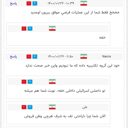
پاسخ
۱۰:۳۹ - ۱۴۰۰/۰۱/۲۶
66
25
خخخخ فقط شما از اين عمليات فرضي موفق بيرون اومديد
4
6
خفه
پاسخ
۱۱:۵۰ - ۱۴۰۰/۰۱/۲۶
Nasra
14
29
خود این گروه تکذیبیه داده که ما نبودیم واین خبر صحت ندارد
2
6
تو داعشی اسرائیلی داخلی خفه، نوبت شما هم میشه
علی
3
5
الان شما چرا ناراحتی تف به شرف هرچی وطن فروش