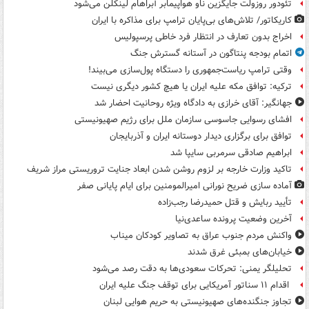
تئودور روزولت جایگزین ناو هواپیمابر آبراهام لینکلن می‌شود
کاریکاتور/ تلاش‌های بی‌پایان ترامپ برای مذاکره با ایران
اخراج بدون تعارف در انتظار فرد خاطی پرسپولیس
اتمام بودجه پنتاگون در آستانه گسترش جنگ
وقتی ترامپ ریاست‌جمهوری را دستگاه پول‌سازی می‌بیند!
ترکیه: توافق مکه علیه ایران یا هیچ کشور دیگری نیست
جهانگیر: آقای خرازی به دادگاه ویژه روحانیت احضار شد
افشای رسوایی جاسوسی سازمان ملل برای رژیم صهیونیستی
توافق برای برگزاری دیدار دوستانه ایران و آذربایجان
ابراهیم صادقی سرمربی سایپا شد
تاکید وزارت خارجه بر لزوم روشن شدن ابعاد جنایت تروریستی مراز شریف
آماده سازی ضریح نورانی امیرالمومنین برای ایام پایانی صفر
تأیید ربایش و قتل حمیدرضا رجب‌زاده
آخرین وضعیت پرونده ساعدی‌نیا
واکنش مردم جنوب عراق به تصاویر کودکان میناب
خیابان‌های بمبئی غرق شدند
تحلیلگر یمنی: تحرکات سعودی‌ها به دقت رصد می‌شود
اقدام ۱۱ سناتور آمریکایی برای توقف جنگ علیه ایران
تجاوز جنگنده‌های صهیونیستی به حریم هوایی لبنان