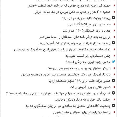
حمیدرضا رجب زاده مداح جوانی که در خود خود غلطید +فیلم
صعود ۱۱۲ هزار واحدی شاخص بورس در معاملات امروز
پرونده یونیک فایننس به کجا رسید؟
حمله پهپادی به پالایشگاه لیبی
هدایای روز خبرنگار ۱۴۰۵ اعلام شد
از این به بعد دیگر نامه‌های استقلال را امضا نمی‌کنم
پاسخ معنادار هوافضای سپاه به تهدیدات آمریکایی‌ها
توضیحات جدید مقاومت عراق درباره تعویق پاسخ به آمریکا و عربستان
چمن دستگردی زیر کشت نمی‌رود
حدس بزنید ایران چه رنگی است؟
بازیکن سابق پرسپولیس به فجرسپاسی پیوست
پانه‌تا: آمریکا مثل یک «بوکسور مست» بین ایران و روسیه می‌دود
صدور برگه جلب برای ۱۴۸ متهم متخلف ارزی
ذخایر طلای چین افزایش یافت
فیلم/ آیا پرونده‌ای در زمینه جرایم مرتبط با هوش مصنوعی ایجاد شده است؟
احضار باقر خرازی به دادگاه ویژه روحانیت
وضعیت کافه‌های متعلق به ساعدی نیا از زبان سخنگوی عدلیه
پاکستان: باید در برابر اسرائیل متحد شویم