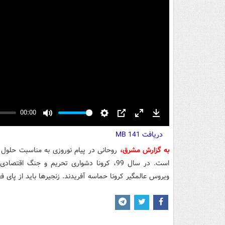
00:00
Mute
Settings
PIP
Enter
Download
دریافت
fullscreen
141 MB
به گزارش مشرق،
است. در سال 99، کرونا دشواری تحریم و جنگ ا
ویروس عالمگیر کرونا حماسه آفریدند. زنجیرها باید از پای