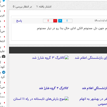
ز
می‌ک
انتشار یافته: 1
در انتظار بررسی: 0
ت
غربی
پاسخ
د
0
0
«
یزم جون دل ممنونم الکی ادای حال بدا رو در نیار ممنونم
می‌آ
انتخ
ی
علیه
ح
آ
کود
ج
کرد
آ
می‌گ
ازنشستگی اعلام شد
کالابرگ ۳ گروه شارژ شد
ر
۱۰۰میلیون تومان!
ی