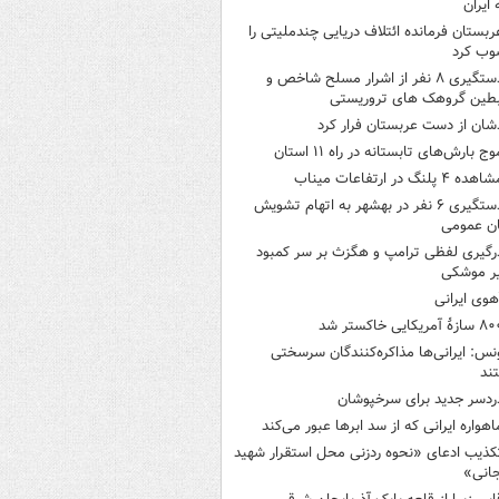
 ایران
ربستان فرمانده ائتلاف دریایی چندملیتی را
وب کرد
دستگیری ۸ نفر از اشرار مسلح شاخص و
بطین گروهک های تروریستی
شان از دست عربستان فرار کرد
وج بارش‌های تابستانه در راه ۱۱ استان
هده ۴ پلنگ در ارتفاعات میناب
دستگیری ۶ نفر در بهشهر به اتهام تشویش
ن عمومی
رگیری لفظی ترامپ و هگزث بر سر کمبود
ر موشکی
هوی ایرانی
ازۀ آمریکایی خاکستر شد
نس: ایرانی‌ها مذاکره‌کنندگان سرسختی
ند
ردسر جدید برای سرخپوشان
اهواره ایرانی که از سد ابرها عبور می‌کند
کذیب ادعای «نحوه ردزنی محل استقرار شهید
جانی»