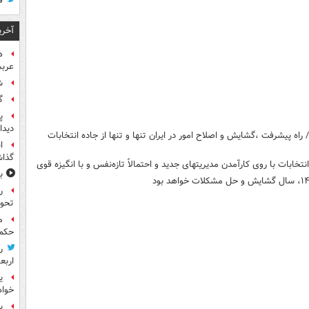
ق
آخری
ه
عربس
ش
گ
پ
دیدا
اه پیشرفت ،گشایش و اصلاح امور در ایران تنها و تنها از جاده انتخابات
ا
گذا
ب
ر
تحو
م
حکم 
ر
اربع
ی
خواه