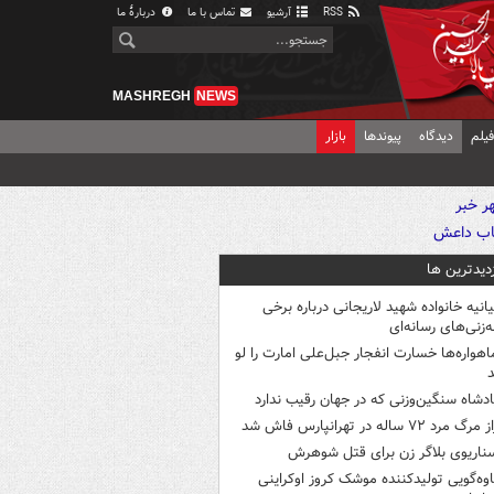
RSS
آرشیو
تماس با ما
دربارهٔ ما
MASHREGH
NEWS
یلم
دیدگاه
پیوندها
بازار
زدیدترین ها
یانیه خانواده شهید لاریجانی درباره برخی
ه‌زنی‌های رسانه‌ای
اهواره‌ها خسارت انفجار جبل‌علی امارت را لو
د
ادشاه سنگین‌وزنی که در جهان رقیب ندارد
 مرگ مرد ۷۲ ساله در تهرانپارس فاش شد
ناریوی بلاگر زن برای قتل شوهرش
اوه‌گویی تولیدکننده موشک کروز اوکراینی