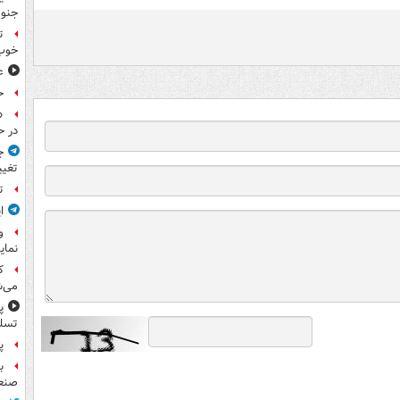
جنوب
ت
خوب
ع
ح
«
در ح
ج
تغیی
ت
ا
و
نمای
ک
می‌ش
پ
تسلی
پر
ب
صنعت