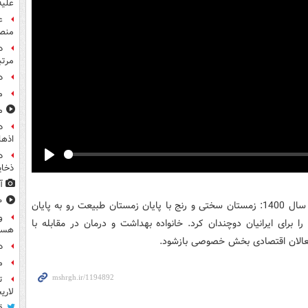
علیه
ع
منص
مرت
د
م
مشا
اذها
د
Play
ذخای
آ
۸۰۰ س
روحانی در پیام نوروزی به مناسبت حلول سال 1400: زمستان سختی و رنج با پایان زمستان طبیعت رو به پایان
و
قتصادی را برای ایرانیان دوچندان کرد. خانواده بهداشت و درمان در مقابله با
هست
 فعالان اقتصادی بخش خصوصی بازشود.
د
م
ت
لاری