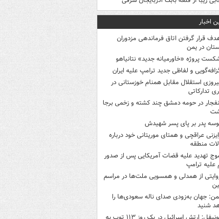
ابی زیبا از قلعه بابک آذربایجان شرقی
ن اخبار
دف قرار گرفتن اتاق‌ فرماندهی مزدوران
تان در یمن
کست پروژه «خاورمیانه جدید» نتانیاهو
زافه‌گویی و لفاظی جدید ترامپ علیه ایران
یروزی استقلال مقابل همنام خوزستانی در
ری تدارکاتی
نفجار در حومه دمشق چند کشته و زخمی برجا
شت
وسه‌ پدر بر پای پسر شهیدش
ایزنی عراقچی و همتای موریتانی خود درباره
لات منطقه
وج تهدید علیه قضات آمریکایی پس از صدور
علیه ترامپ
وایتی از همدلی و همسویی ملت‌ها در مراسم
ین
من: جهان به‌زودی صدای ناله سعودی‌ها را
د شنید
یونیفل: ارتش اسرائیل در یک روز ۱۱۳ توپ به