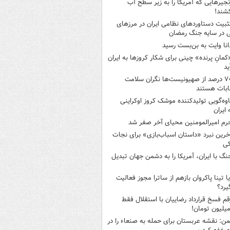
نجیرهایی که آمریکا را به زیر سطح آب
شند!
ثبیت دستاوردهای نظامی ایران در مرزهای
 در سایه جنگ رمضان
انا وایت به بن‌بست رسید
کمانِ پرنده» چینی برای شکار کروزها به ایران
ید
۷۰ درصد از صهیونیست‌ها نگران سلامت
ابات هستند
اوه‌گویی تولیدکننده موشک کروز اوکراینی
 ایران
رم امیرالمومنین محیای آخر صفر شد
خرین نبرد «داستان اسباب‌بازی» برای نجات
کی
نگ با ایران، آمریکا را به دشمن جهان تبدیل
یا تینا پاکروان بازهم از ساترا مجوز فعالیت
یرد؟
قم فسخ قرارداد رضاییان با استقلال فقط
من: نقشه عربستان برای حمله به صنعاء را در