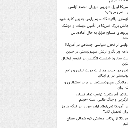
 خفه کردیم
مریکا اوایل شهریور میزبان مجمع آژانس
ی اتمی می‌شود
ازسازی پالایشگاه سوم پارس جنوبی کلید خورد
الش بزرگ آمریکا در تأمین مهمات و موشک
یروهای مسلح عراق به حال آماده‌باش
دند
وایتی از تحول سیاسی اجتماعی در آمریکا!
دامه ویرانگری ارتش صهیونیستی در جنین
بت سالروز شکست انگلیس در تقویم فوتبال
نتین
ایان دور جدید مذاکرات دولت لبنان و رژیم
نیستی در رم ایتالیا
رماندگی صهیونیست‌ها در برابر استراتژی و
 ایران
ناتور آمریکایی: ترامپ نماد فساد،
ارگرایی و جنگ طلبی است +فیلم
را آمریکا نمی‌تواند اراده خود را در تنگه هرمز
یران تحمیل کند؟
مریکا: از پرتاب موشکی کره شمالی مطلع
یم