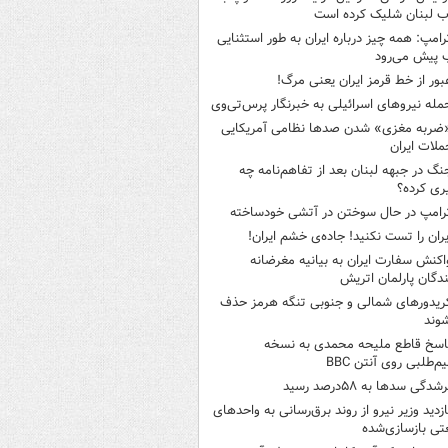
 لبنان شلیک کرده است
رامپ: همه چیز درباره ایران به طور استثنایی
 پیش می‌رود
بور از خط قرمز ایران یعنی مرگ!
مله نیروهای اسرائیلی به خبرنگار پرس‌تی‌وی
ضربه مغزی» شدن صدها نظامی آمریکایی
ملات ایران
نگ در جبهه لبنان بعد از تفاهم‌نامه چه
ری کرده؟
رامپ در حال سوختن در آتشی خودساخته
یران را تست نکنید! جاده‌ی خشم ایران!
اکنش سفارت ایران به بیانیه مغرضانه
ندگان پارلمان اتریش
ریدورهای شمالی و جنوبی تنگه هرمز حذف
وند
اسخ قاطع ملیحه محمدی به نسخه
م‌طلبی روی آنتن BBC
شدگی سدها به ۵۸درصد رسید
ازدید وزیر نیرو از روند برق‌رسانی به واحدهای
ی بازسازی‌شده