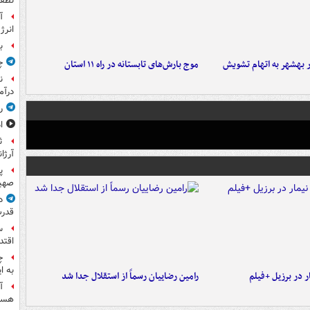
نطفه
آ
انرژ
ب
چ
۶ نفر در بهشهر به اتهام تشویش
موج بارش‌های تابستانه در راه ۱۱ استان
ن
درآم
ر
ا
ث
آرژا
پ
صهیو
د
قدرت
س
اقتد
چ
به ا
 در برزیل +فیلم
رامین رضاییان رسماً از استقلال جدا شد
آ
هست