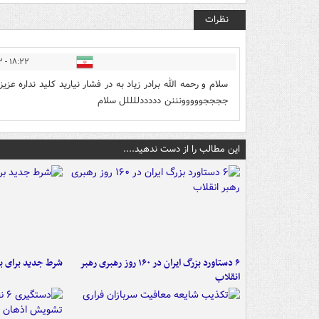
نظرات
۱۸:۲۲ - ۱۴۰۰/۰۱/۰۲
سلام و رحمه الله برادر زیاد به در فشار نیارید کلید نداره عز
ججججووووونننن دددددللللل سلام
این مطالب را از دست ندهید....
۶ دستاورد بزرگ ایران در ۱۶۰ روز رهبری رهبر
شرط جدید برای ب
انقلاب