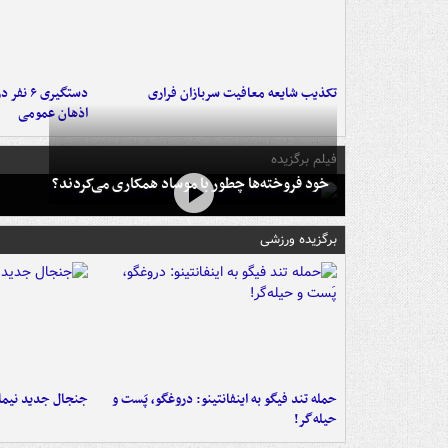
تکذیب شایعه معافیت سربازان فراری
دستگیری 
اذهان عمومی
فیلم برگزیده
خود فروخته‌ها چطور با موساد همکاری می‌کردند؟
برگزیده ورزشی
حمله تند فیگو به اینفانتینو: دروغگو، پَست‌ و
جنجال جدید نیمار
حیله‌گر!