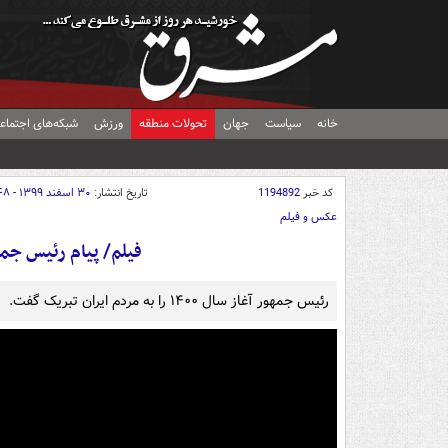
خانه
سیاست
جهان
تحولات منطقه
ورزش
شبکه‌های اجتماع
کد خبر
1194892
تاریخ انتشار:
۳۰ اسفند ۱۳۹۹ - ۱۳:۴۸
عکس و فیلم
فیلم/ پیام رئیس جمهور
رئیس جمهور آغاز سال ۱۴۰۰ را به مردم ایران تبریک گفت.