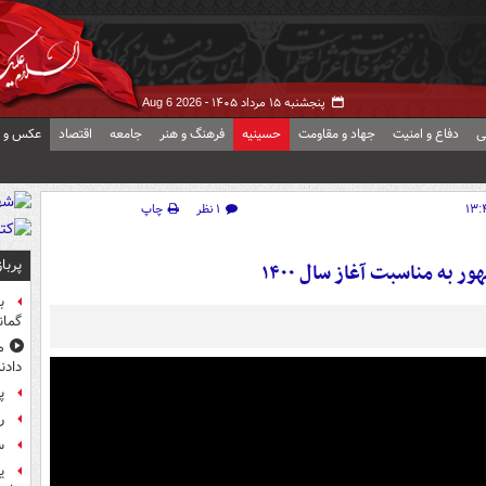
پنجشنبه ۱۵ مرداد ۱۴۰۵ -
Aug 6 2026
ی
دفاع و امنیت
جهاد و مقاومت
حسینیه
فرهنگ و هنر
جامعه
اقتصاد
عکس و ف
۱ نظر
چاپ
پربا
 به مناسبت آغاز سال ۱۴۰۰
ب
گمان
م
دادن
پ
راز
س
ی