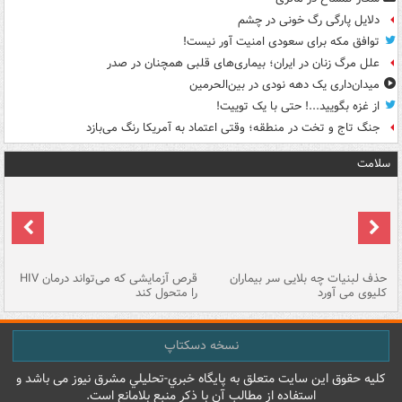
دلایل پارگی رگ خونی در چشم
توافق مکه برای سعودی امنیت آور نیست!
علل مرگ زنان در ایران؛ بیماری‌های قلبی همچنان در صدر
میدان‌داری یک دهه نودی در بین‌الحرمین
از غزه بگویید...! حتی با یک توییت!
جنگ تاج و تخت در منطقه؛ وقتی اعتماد به آمریکا رنگ می‌بازد
سلامت
حذف لبنیات چه بلایی سر بیماران
قرص آزمایشی که می‌تواند درمان HIV
عل
کلیوی می آورد
را متحول کند
قل
نسخه دسکتاپ
کليه حقوق اين سايت متعلق به پایگاه خبري-تحليلي مشرق نيوز می باشد و
استفاده از مطالب آن با ذکر منبع بلامانع است.