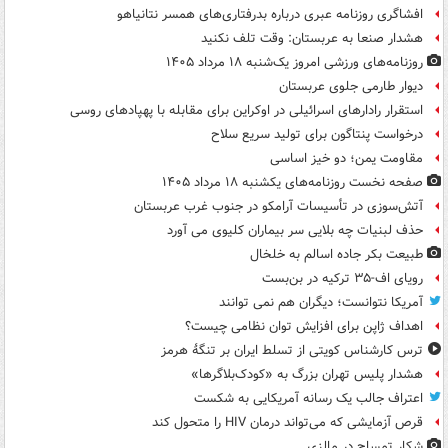
افشاگری روزنامه عبری درباره بدرفتاری‌های همسر نتانیاهو
هشدار صنعا به عربستان: وقت تلف نکنید
روزنامه‌های ورزشی امروز یک‌شنبه ۱۸ مرداد ۱۴۰۵
دیوار طارمی جلوی عربستان
استقرار رادارهای اسرائیلی در اوکراین برای مقابله با پهپادهای روسی
درخواست پنتاگون برای تولید سریع سلاح
مقاومت یمن؛ دو خیز اساسی
صفحه نخست روزنامه‌های یکشنبه ۱۸ مرداد ۱۴۰۵
آتش‌سوزی در تأسیسات آرامکو در جنوب غرب عربستان
حذف لبنیات چه بلایی سر بیماران کلیوی می آورد
طبیعت بکر جاده اسالم به خلخال
رویای اف-۳۵ ترکیه در بن‌بست
آمریکا نتوانست؛ دیگران هم نمی توانند
اهداف ژاپن برای افزایش توان نظامی چیست؟
ترس کارشناس کویتی از تسلط ایران بر تنگۀ هرمز
هشدار پلیس تهران بزرگ به «کودک‌بلاگرها»
اعتراف جالب یک رسانه آمریکایی به شکست
قرص آزمایشی که می‌تواند درمان HIV را متحول کند
شکار تمساح در مالزی