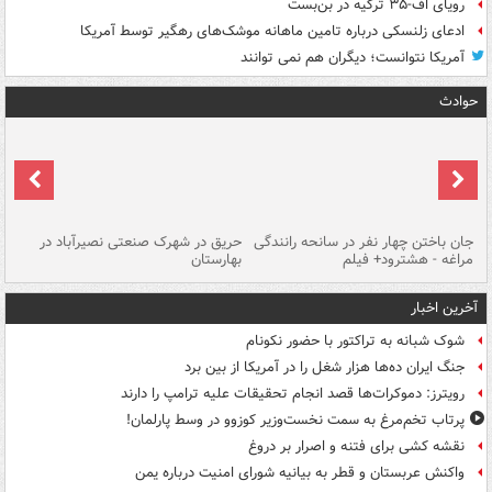
رویای اف-۳۵ ترکیه در بن‌بست
ادعای زلنسکی درباره تامین ماهانه موشک‌های رهگیر توسط آمریکا
آمریکا نتوانست؛ دیگران هم نمی توانند
حوادث
جان باختن چهار نفر در سانحه رانندگی
حریق در شهرک صنعتی نصیرآباد در
حر
مراغه - هشترود+ فیلم
بهارستان
فی
آخرین اخبار
شوک شبانه به تراکتور با حضور نکونام
جنگ ایران ده‌ها هزار شغل را در آمریکا از بین برد
رویترز: دموکرات‌ها قصد انجام تحقیقات علیه ترامپ را دارند
پرتاب تخم‌مرغ به سمت نخست‌وزیر کوزوو در وسط پارلمان!
نقشه کشی برای فتنه و اصرار بر دروغ
واکنش عربستان و قطر به بیانیه شورای امنیت درباره یمن