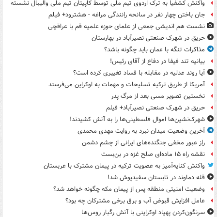
واکنش کشفیا به ترک اردوی تیم ملی توسط کاپیتان تیم ملی والیبال نشسته
جان باختن چهار نفر در سانحه رانندگی مراغه - هشترود+ فیلم
نشست هم اندیشی جمعی از علمای حوزه علمیه قم با عراقچی
حریق در شهرک صنعتی نصیرآباد در بهارستان
مذاکرات تنگه با عمان باید چگونه باشد؟
بیانیه تند فیفا در دفاع از آقای رئیس!
آیا روند عدلیه در مقابله با فساد تغییری کرده است؟
آمریکا از طریق ترکیه تسلیحات و مهمات به اوکراین می‌فرستد
نخستین تصویر مسی بعد از مرگ پدر
حریق در شهرک صنعتی نصیرآباد+ فیلم
شهرک‌نشین‌ها اموال فلسطینی‌ها را به آتش کشیدند!
آخرین وضعیت میدان نبرد به روایت مهدی محمدی
راز عبور مخفی جنگنده‌های ایرانی از چشم دشمن
نقشه راه ۱۵ ماده‌ای صلح غزه در بن‌بست
واکنش کنایه‌آمیز به عضویت ترکیه در پیمان مشترک با عربستان
قله دماوند در تابستان سفیدپوش شد!
وضعیت امنیتی منطقه پس از پیمان مکه چگونه خواهد شد؟
عامل افزایش قبوض آب و برق برخی مشترکان چه بود؟
سرنگون‌کردن پهپاد اوکراینی با آتش رگبار روس‌ها