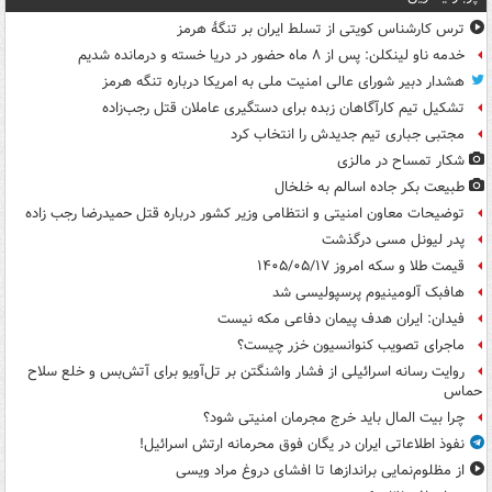
ترس کارشناس کویتی از تسلط ایران بر تنگۀ هرمز
خدمه ناو لینکلن: پس از ۸ ماه حضور در دریا خسته و درمانده‌ شدیم
هشدار دبیر شورای عالی امنیت ملی به امریکا درباره تنگه هرمز
تشکیل تیم کارآگاهان زبده برای دستگیری عاملان قتل رجب‌زاده
مجتبی جباری تیم جدیدش را انتخاب کرد
شکار تمساح در مالزی
طبیعت بکر جاده اسالم به خلخال
توضیحات معاون امنیتی و انتظامی وزیر کشور درباره قتل حمیدرضا رجب زاده
پدر لیونل مسی درگذشت
قیمت طلا و سکه امروز ۱۴۰۵/۰۵/۱۷
هافبک آلومینیوم پرسپولیسی شد
فیدان: ایران هدف پیمان دفاعی مکه نیست
ماجرای تصویب کنوانسیون خزر چیست؟
روایت رسانه اسرائیلی از فشار واشنگتن بر تل‌آویو برای آتش‌بس و خلع سلاح
حماس
چرا بیت المال باید خرج مجرمان امنیتی شود؟
نفوذ اطلاعاتی ایران در یگان فوق محرمانه ارتش اسرائیل!
از مظلوم‌نمایی براندازها تا افشای دروغ مراد ویسی