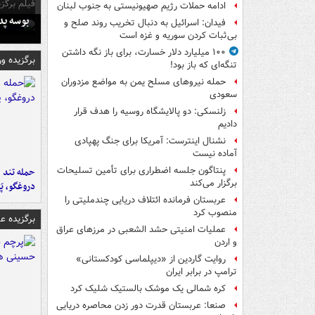
فیلم برگزی
ادامه حملات رژیم صهیونیستی به جنوب لبنان
بوسه‌ پ
فیدان: اسرائیل به دنبال تخریب روند صلح و
بی‌ثبات کردن سوریه و غزه است
۱۰۰ میلیارد دلار خسارت، برای باز نگه داشتن
برگزیده و
تنگه‌ای که باز بود!
حمله نیروهای مسلح یمن به مواضع مزدوران
سعودی
زلنسکی: دو پالایشگاه روسیه را هدف قرار
دادیم
نشنال اینترست: آمریکا برای جنگ پهپادی
آماده نیست
پنتاگون جلسه اضطراری برای تأمین تسلیحات
حمله تند ف
برگزار می‌کند
دروغگو، پَ
عربستان فرمانده ائتلاف دریایی چندملیتی را
منصوب کرد
برگزیده 
عملیات امنیتی حشد الشعبی در مرزهای عراق
و اردن
روایت گاردین از «دیپلماسی کودکستانی»
ترامپ در برابر ایران
کره شمالی یک موشک بالستیک شلیک کرد
صنعا: عربستان قدرت دور زدن محاصره دریایی