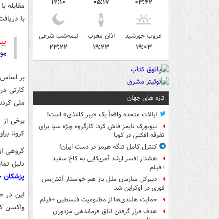
۱۲:۱۰
۰۵:۱۷
۰۳:۴۲
مقابله با
با دریافت
غروب خورشید
اذان مغرب
نیمه‌شب شرعی
بیش
۲۳:۲۲
۱۹:۲۳
۱۹:۰۳
موج
بر اساس 
کارتی در
تازه های جهان
ملی کردن
ایالات متحده واقعاً یک «ببر کاغذی» است!
برخی از 
نیویورک تایمز فاش کرد: کارگروه ویژه سیا برای
کرونا برا
تفرقه افکنی در کوبا
کنترل کامل تنگه هرمز در دست ایران!
گروهی از 
هشدار افسر ارشد آمریکایی به کاخ سفید
دلیل تمای
+فیلم
پزشکان خ
دبیرکل سازمان ملل باز هم خواستار آتش‌بس
فوری در اوکراین شد
این در ح
حمایت هلندی‌ها از مظلومیت فلسطین +فیلم
واکسن کرو
هدف قرار گرفتن اتاق‌ فرماندهی مزدوران