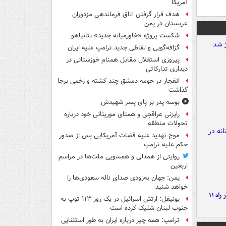
آمریکا
هدف قرار گرفتن اتاق‌ فرماندهی مزدوران
عربستان در یمن
شکست پروژه «خاورمیانه جدید» نتانیاهو
گزافه‌گویی و لفاظی جدید ترامپ علیه ایران
پیروزی استقلال مقابل همنام خوزستانی در
دیداری تدارکاتی
انفجار در حومه دمشق چند کشته و زخمی برجا
گذاشت
بوسه‌ پدر بر پای پسر شهیدش
رایزنی عراقچی و همتای موریتانی خود درباره
تحولات منطقه
موج تهدید علیه قضات آمریکایی پس از صدور
حکم علیه ترامپ
روایتی از همدلی و همسویی ملت‌ها در مراسم
اربعین
یمن: جهان به‌زودی صدای ناله سعودی‌ها را
خواهد شنید
موج بارش‌های تابستانه در راه ۱۱
یونیفل: ارتش اسرائیل در یک روز ۱۱۳ توپ به
جنوب لبنان شلیک کرده است
ترامپ: همه چیز درباره ایران به طور استثنایی