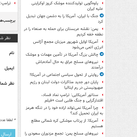
ترامپ: 
یاوه‌گویی تولیدکننده موشک کروز اوکراینی
علیه ایران
جنگ با ایران، آمریکا را به دشمن جهان تبدیل
برچسب‌ها
کرد
یمن: نقشه عربستان برای حمله به صنعاء را در
نطفه خفه کردیم
نظر شم
آمریکا اوایل شهریور میزبان مجمع آژانس
انرژی اتمی می‌شود
نام
چالش بزرگ آمریکا در تأمین مهمات و موشک
نیروهای مسلح عراق به حال آماده‌باش
درآمدند
ایمیل
روایتی از تحول سیاسی اجتماعی در آمریکا!
پایان دور جدید مذاکرات دولت لبنان و رژیم
نظر شما 
صهیونیستی در رم ایتالیا
سناتور آمریکایی: ترامپ نماد فساد،
اقتدارگرایی و جنگ طلبی است +فیلم
چرا آمریکا نمی‌تواند اراده خود را در تنگه هرمز
به ایران تحمیل کند؟
*
لطفا عدد م
آمریکا: از پرتاب موشکی کره شمالی مطلع
هستیم
نیروهای مسلح یمن: تجمع مزدوران سعودی را