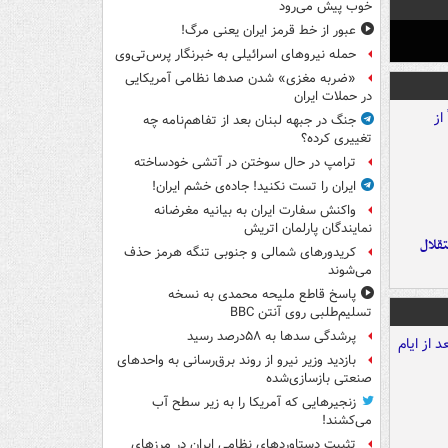
خوب پیش می‌رود
عبور از خط قرمز ایران یعنی مرگ!
حمله نیروهای اسرائیلی به خبرنگار پرس‌تی‌وی
«ضربه مغزی» شدن صدها نظامی آمریکایی
در حملات ایران
جنگ در جبهه لبنان بعد از تفاهم‌نامه چه
تغییری کرده؟
ترامپ در حال سوختن در آتشی خودساخته
ایران را تست نکنید! جاده‌ی خشم ایران!
واکنش سفارت ایران به بیانیه مغرضانه
نمایندگان پارلمان اتریش
تقلال
کریدورهای شمالی و جنوبی تنگه هرمز حذف
می‌شوند
پاسخ قاطع ملیحه محمدی به نسخه
تسلیم‌طلبی روی آنتن BBC
پرشدگی سدها به ۵۸درصد رسید
بازدید وزیر نیرو از روند برق‌رسانی به واحدهای
صنعتی بازسازی‌شده
زنجیرهایی که آمریکا را به زیر سطح آب
می‌کشند!
تثبیت دستاوردهای نظامی ایران در مرزهای