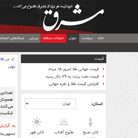
خانه
سیاست
جهان
تحولات منطقه
ورزش
شبکه‌های اجتماع
قیمت
کد خبر
956
جهان
قیمت جهانی طلا امروز ۱۵ مرداد
قیمت نفت برنت به ۷۹ دلار رسید
افزایش قیمت طلا و نقره جهانی
تعدادی
همچنان 
استان:
می‌کنند
شکست دا
به گزار
اذان صبح
طلوع آفتاب
اذان ظهر
جمهوریخو