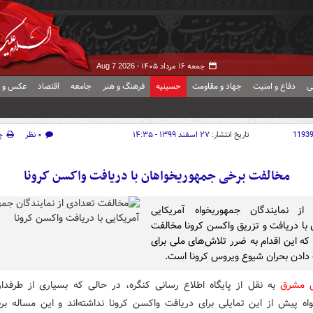
جمعه ۱۶ مرداد ۱۴۰۵ -
Aug 7 2026
ی
دفاع و امنیت
جهاد و مقاومت
حسینیه
فرهنگ و هنر
جامعه
اقتصاد
عکس و ف
1193
تاریخ انتشار:
۲۷ اسفند ۱۳۹۹ - ۱۴:۳۵
۰ نظر
چ
مخالفت برخی جمهوریخواهان با دریافت واکسن کرونا
 از نمایندگان جمهوریخواه آمریکایی
با دریافت و تزریق واکسن کرونا مخالفت
 که این اقدام به ضرر تلاش‌های ملی برای
دن بحران شیوع ویروس کرونا است.
ش مشرق
به نقل از پایگاه اطلاع رسانی کنگره، در حالی که بسیاری از طرفدا
اه پیش از این تمایلی برای دریافت واکسن کرونا نداشته‌اند و این مساله برن