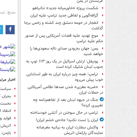
عربستان در یمن
شکست پروژه «خاورمیانه جدید» نتانیاهو
منبع: تس
گزافه‌گویی و لفاظی جدید ترامپ علیه ایران
انفجار در حومه دمشق چند کشته و زخمی برجا
گذاشت
موج تهدید علیه قضات آمریکایی پس از صدور
حکم علیه ترامپ
یمن: جهان به‌زودی صدای ناله سعودی‌ها را
خواهد شنید
یونیفل: ارتش اسرائیل در یک روز ۱۱۳ توپ به
جنوب لبنان شلیک کرده است
ترامپ: همه چیز درباره ایران به طور استثنایی
اخبار مرتب
خوب پیش می‌رود
«ضربه مغزی» شدن صدها نظامی آمریکایی
سیاست 
در حملات ایران
بحران ک
جنگ در جبهه لبنان بعد از تفاهم‌نامه چه
نخست وز
تغییری کرده؟
انتقاد 
ترامپ در حال سوختن در آتشی خودساخته
فواید و
ایران را تست نکنید! جاده‌ی خشم ایران!
اتریش: 
واکنش سفارت ایران به بیانیه مغرضانه
بایدن: 
نمایندگان پارلمان اتریش