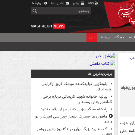
RSS
آرشیو
تماس با ما
دربارهٔ ما
MASHREGH
NEWS
یلم
دیدگاه
پیوندها
بازار
اپ
پربازدیدترین ها
یاوه‌گویی تولیدکننده موشک کروز اوکراینی
علیه ایران
بیانیه خانواده شهید لاریجانی درباره برخی
گمانه‌زنی‌های رسانه‌ای
پادشاه سنگین‌وزنی که در جهان رقیب ندارد
ماهواره‌ها خسارت انفجار جبل‌علی امارت را لو
دادند
ران حزب
۶ دستاورد بزرگ ایران در ۱۶۰ روز رهبری رهبر
امه ملی
انقلاب