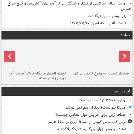
روایت رسانه اسرائیلی از فشار واشنگتن بر تل‌آویو برای آتش‌بس و خلع سلاح
حماس
پدر لیونل مسی درگذشت
قیمت طلا و سکه امروز ۱۴۰۵/۰۵/۱۷
حوادث
ای
هشدار نسبت به وفوع تندباد در تهران
لحظه انفجار جایگاه CNG "صحنه" در
دس
دوربین مداربسته
ات
آخرین اخبار
رویای اف-۳۵ ترکیه در بن‌بست
آمریکا نتوانست؛ دیگران هم نمی توانند
اهداف ژاپن برای افزایش توان نظامی چیست؟
ترس کارشناس کویتی از تسلط ایران بر تنگۀ هرمز
هشدار پلیس تهران بزرگ به «کودک‌بلاگرها»