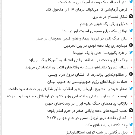
اعتراف جالب یک رسانه آمریکایی به شکست
قرص آزمایشی که می‌تواند درمان HIV را متحول کند
شکار تمساح در مالزی
دلایل پارگی رگ خونی در چشم
توافق مکه برای سعودی امنیت آور نیست!
علل مرگ زنان در ایران؛ بیماری‌های قلبی همچنان در صدر
میدان‌داری یک دهه نودی در بین‌الحرمین
از غزه بگویید...! حتی با یک توییت!
جنگ تاج و تخت در منطقه؛ وقتی اعتماد به آمریکا رنگ می‌بازد
رسانه عبری: نتانیاهو دست به رفتارهای انتحاری انتخاباتی می‌زند
از مظلوم‌نمایی براندازها تا افشای دروغ مراد ویسی
حملات توپخانه‌ای رژیم صهیونیستی به جنوب لبنان
صفار هرندی: تشییع تاریخی رهبر انقلاب تاثیر شگرفی بر صحنه نبرد داشت
توضیحات معاون امنیتی و انتظامی وزیر کشور درباره قتل حمیدرضا رجب زاده
بازتاب پیامدهای جنگ علیه ایران در رسانه‌های جهان
نصب کتیبه‌های دهه پایانی صفر در حرم امام رئوف
افشای نقشه ترور لیونل مسی در جام جهانی ۲۰۲۶
چند نکته درباره توافق مکه!
دبل درگاهی در شب توقف استانداردلیژ