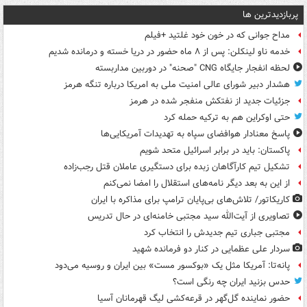
پربازدیدترین ها
مداح جوانی که در خون خود غلتید +فیلم
خدمه ناو لینکلن: پس از ۸ ماه حضور در دریا خسته و درمانده‌ شدیم
لحظه انفجار جایگاه CNG "صحنه" در دوربین مداربسته
هشدار دبیر شورای عالی امنیت ملی به امریکا درباره تنگه هرمز
جزئیات جدید از نفتکش منفجر شده در هرمز
حتی اوکراین هم به ترکیه حمله کرد
پاسخ معنادار هوافضای سپاه به تهدیدات آمریکایی‌ها
پاکستان: باید در برابر اسرائیل متحد شویم
تشکیل تیم کارآگاهان زبده برای دستگیری عاملان قتل رجب‌زاده
از این به بعد دیگر نامه‌های استقلال را امضا نمی‌کنم
کاریکاتور/ تلاش‌های بی‌پایان ترامپ برای مذاکره با ایران
تصاویری از آیت‌الله سید مجتبی خامنه‌ای در حال تدریس
مجتبی جباری تیم جدیدش را انتخاب کرد
سردار علی عظمایی در کنار دو فرمانده شهید
پانه‌تا: آمریکا مثل یک «بوکسور مست» بین ایران و روسیه می‌دود
حدس بزنید ایران چه رنگی است؟
حضور نماینده گل‌گهر در قرعه‌کشی لیگ قهرمانان آسیا