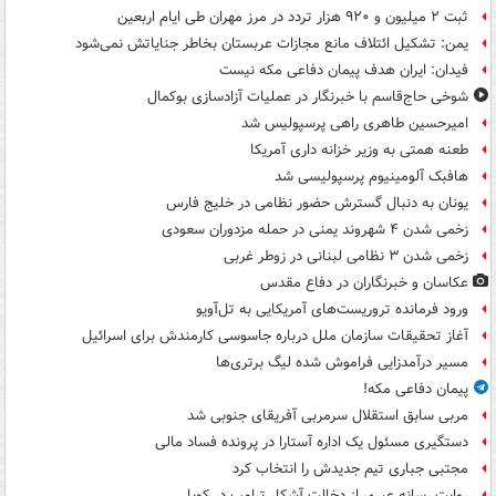
ثبت ۲ میلیون و ۹۲۰ هزار تردد در مرز مهران طی ایام اربعین
یمن: تشکیل ائتلاف مانع مجازات عربستان بخاطر جنایاتش نمی‌شود
فیدان: ایران هدف پیمان دفاعی مکه نیست
شوخی حاج‌قاسم با خبرنگار در عملیات آزادسازی بوکمال
امیرحسین طاهری راهی پرسپولیس شد
طعنه همتی به وزیر خزانه داری آمریکا
هافبک آلومینیوم پرسپولیسی شد
یونان به دنبال گسترش حضور نظامی در خلیج فارس
زخمی شدن ۴ شهروند یمنی در حمله مزدوران سعودی
زخمی شدن ۳ نظامی لبنانی در زوطر غربی
عکاسان و خبرنگاران در دفاع مقدس
ورود فرمانده تروریست‌های آمریکایی به تل‌آویو
آغاز تحقیقات سازمان ملل درباره جاسوسی کارمندش برای اسرائیل
مسیر درآمدزایی فراموش شده لیگ برتری‌ها
پیمان دفاعی مکه!
مربی سابق استقلال سرمربی آفریقای جنوبی شد
دستگیری مسئول یک اداره آستارا در پرونده فساد مالی
مجتبی جباری تیم جدیدش را انتخاب کرد
روایت رسانه عبری از دخالت آشکار ترامپ در کوبا