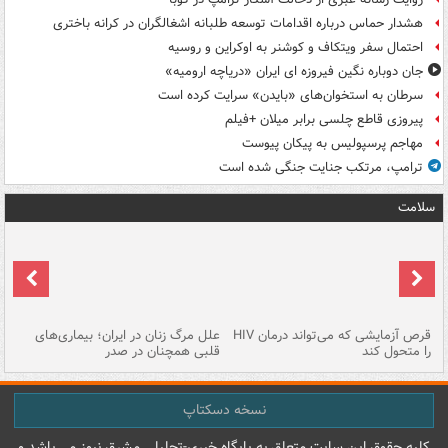
هشدار حماس درباره اقدامات توسعه طلبانه اشغالگران در کرانه باختری
احتمال سفر ویتکاف و کوشنر به اوکراین و روسیه
جان دوباره نگین فیروزه ای ایران «دریاچه ارومیه»
سرطان به استخوان‌های «بایدن» سرایت کرده است
پیروزی قاطع چلسی برابر میلان +فیلم
مهاجم پرسپولیس به پیکان پیوست
ترامپ، مرتکب جنایت جنگی شده است
سلامت
ر
قرص آزمایشی که می‌تواند درمان HIV
علل مرگ زنان در ایران؛ بیماری‌های
تن
را متحول کند
قلبی همچنان در صدر
طب
نسخه دسکتاپ
کليه حقوق اين سايت متعلق به پایگاه خبري-تحليلي مشرق نيوز می باشد و