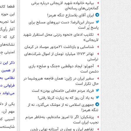
بیانیه خانواده شهید لاریجانی درباره برخی
قطعا کان
گمانه‌زنی‌های رسانه‌ای
این حوزه 
ایران آقای بلامنازع تنگه هرمز!
اما تجربه
سردار ابن‌الرضا: دست نیروهای مسلح برای
پاسخ پُر است
آغاز رأی‌
تکذیب ادعای «نحوه ردزنی محل استقرار شهید
کرد که ک
لاریجانی»
نشانه‌های
شناسایی و بازداشت ۲۱مزدور موساد در کرمان
امنیتی چن
تهاتر ۱۶۷۳ میلیارد تومان از اموال شرکت‌های
تراستی
ذکر این ن
آجورلو: ایجاد دوقطبی «جنگ و صلح‌» بازی
از همین ف
دشمن است
نظامی به
سفیر ایران در ژاپن: همان فاجعه هیروشیما در
حال تکرار است
فراوانی د
فریاد مردم «فدایی خامنه‌ای بودن» است
می‌تواند 
به یاد آن روز که به زیارت کربلا رفتی!
یکی از دل
جمهوری اسلامی نه از موشک می‌گذرد، نه از
تنگه هرمز!
مهم آن، ک
پزشکیان: اگر تا امروز مانده‌ایم، به‌خاطر مردم
آسیبی که
نجیب ایران است
شایسته‌س
تفاهم ایران و عمان در آستانه نهایی شدن