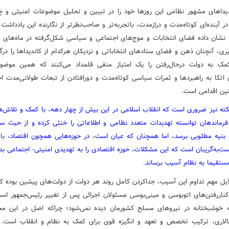
دیداهای مشهور نظامی این روزها خود را در تبیین و تحلیل موضوعات امنیتی و چ
در آینده‌ای کوتاه‌مدت و درازمدت، باتجربه‌تر و صاحب‌نظرتر از نگارنده این یادداشت م
 نشان داده فضای انتخابات و موج‌های اجتماعی و سیاسی شکل‌گرفته در ماه‌های 
گیری، آنچنان ذهن و فضای ستادهای انتخاباتی و نزدیکان هرکدام از کاندیداها را درگ
مک به دولت درحال‌رفتن را یک امتیاز منفی قلمداد می‌کنند که همین موضوع
 اتکا به راهبردها و ثمرات سیاسی کوتاه‌مدت و دورافتادن از تبعات طولانی‌مدت ا
ین اقدامی است.
کته نیز ضروری است که انقلاب اسلامی در این بیش از چهار دهه، با کمک و تلاش‌
رماندهان توانسته تهدیدات متعدد نظامی و اطلاعاتی را خنثی کرده و از حیث س
 بنیه مطلوبی برسد، اما همچنان که عیان است، در حوزه‌هایی همچون اقتصاد، با
ست‌به‌گریبان است که این مشکلات، حوزه اقتصادی را به تهدیدی امنیتی- اجتماعی بد
مستقیما به نظام آسیب برساند.
ایل مهم تداوم این آسیب، جداکردن کامل روند هر دولت از دولت‌های پیشین بوده 
ناررفتن‌های اتوبوسی و مینی‌بوسی مسئولان اجرائی پس از تغییر رئیس‌جمهور ا
 خوشبختانه در نیروهای مسلح کشورمان دیده نمی‌شود؛ چراکه اصل در این مجم
الاری، ترکیب تخصص و تعهد و انگیزه قوی برای کمک به نظام و انقلاب است. 