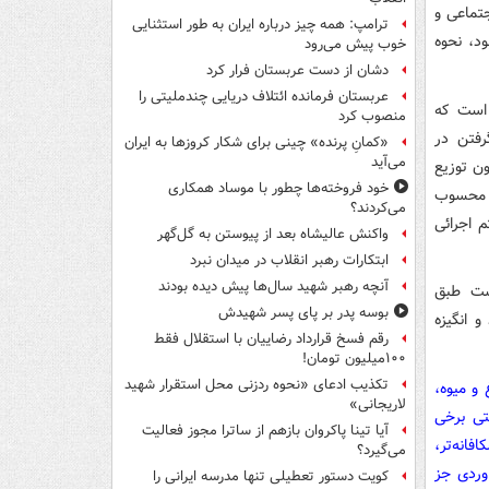
تماعی و
ترامپ: همه چیز درباره ایران به طور استثنایی
د، نحوه
خوب پیش می‌رود
دشان از دست عربستان فرار کرد
عربستان فرمانده ائتلاف دریایی چندملیتی را
 است که
منصوب کرد
رفتن در
«کمانِ پرنده» چینی برای شکار کروزها به ایران
می‌آید
ن توزیع
خود فروخته‌ها چطور با موساد همکاری
ن محسوب
می‌کردند؟
 اجرائی
واکنش عالیشاه بعد از پیوستن به گل‌گهر
ابتکارات رهبر انقلاب در میدان نبرد
آنچه رهبر شهید سال‌ها پیش دیده بودند
است طبق
بوسه‌ پدر بر پای پسر شهیدش
اد ۱۴۰۰ به افزایش امید و انگیزه
رقم فسخ قرارداد رضاییان با استقلال فقط
۱۰۰میلیون تومان!
تکذیب ادعای «نحوه ردزنی محل استقرار شهید
و میوه،
لاریجانی»
تی برخی
آیا تینا پاکروان بازهم از ساترا مجوز فعالیت
انه‌تر،
می‌گیرد؟
وردی جز
کویت دستور تعطیلی تنها مدرسه ایرانی را