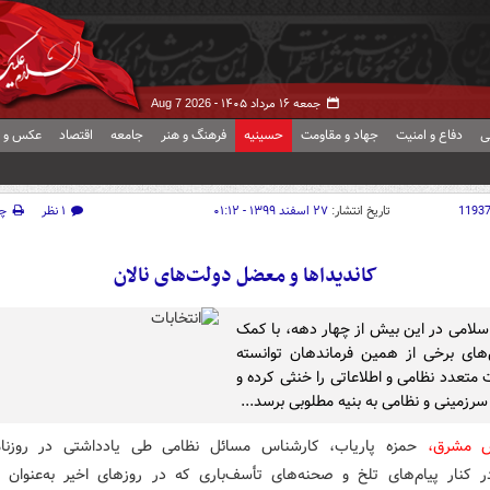
جمعه ۱۶ مرداد ۱۴۰۵ -
Aug 7 2026
ی
دفاع و امنیت
جهاد و مقاومت
حسینیه
فرهنگ و هنر
جامعه
اقتصاد
عکس و ف
1193
تاریخ انتشار:
۲۷ اسفند ۱۳۹۹ - ۰۱:۱۲
۱ نظر
چ
کاندیداها و معضل دولت‌های نالان
اسلامی در این بیش از چهار دهه، با کمک
های برخی از همین فرماندهان توانسته
 متعدد نظامی و اطلاعاتی را خنثی کرده و
سرزمینی و نظامی به بنیه مطلوبی برسد...
رش مشرق،
حمزه پاریاب، کارشناس مسائل نظامی طی یادداشتی در روزنا
 کنار پیام‌های تلخ و صحنه‌های تأسف‌باری که در روزهای اخیر به‌عنوان