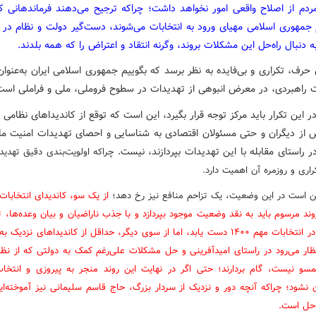
مردم از اصلاح واقعی امور نخواهد داشت؛ چراکه ترجیح می‌دهند فرماندهانی که
جمهوری اسلامی مهیای ورود به انتخابات می‌شوند، دست‌گیر دولت و نظام در
ه دنبال راه‌حل این مشکلات بروند، وگرنه انتقاد و اعتراض را که همه بلدند.
حرف، تکراری و بی‌فایده به نظر برسد که بگوییم جمهوری اسلامی ایران به‌عنو
ت راهبردی، در معرض انبوهی از تهدیدات در سطوح فروملی، ملی و فراملی است
در این تکرار باید مرکز توجه قرار بگیرد، این است که توقع از کاندیداهای نظامی
ش از دیگران و حتی مسئولان اقتصادی به شناسایی و احصای تهدیدات امنیت م
 راستای مقابله با این تهدیدات بپردازند، نیست.
چراکه اولویت‌بندی دقیق تهدی
راری و روزمره آن اهمیت دارد.
 است در این وضعیت، یک تزاحم منافع نیز رخ دهد؛
از یک سو، کاندیدای انتخابا
ند مرسوم باید به نقد وضعیت موجود بپردازد و با جذب ناراضیان و بیان وعده‌ها، 
به برتری در انتخابات مهم ۱۴۰۰ دست یابد، اما از سوی دیگر، حداقل از کاندیداهای نزدی
ار می‌رود در راستای امیدآفرینی و حل مشکلات علی‌رغم کمک به دولتی که از ن
مسو نیست، گام بردارند؛ حتی اگر در نهایت این روند منجر به پیروزی و انتخا
ن نشود؛ چراکه آنچه دور و نزدیک از سردار بزرگ، حاج قاسم سلیمانی نیز آموخته‌ا
ه‌حل است.