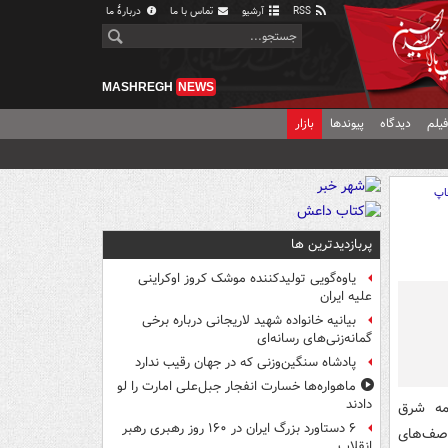
RSS
آرشیو
تماس با ما
دربارهٔ ما
MASHREGH
NEWS
یلم
دیدگاه
پیوندها
بازار
اپ
پربازدیدترین ها
یاوه‌گویی تولیدکننده موشک کروز اوکراینی
علیه ایران
بیانیه خانواده شهید لاریجانی درباره برخی
گمانه‌زنی‌های رسانه‌ای
پادشاه سنگین‌وزنی که در جهان رقیب ندارد
ماهواره‌ها خسارت انفجار جبل‌علی امارت را لو
دادند
مه شرق
۶ دستاورد بزرگ ایران در ۱۶۰ روز رهبری رهبر
 صف‌های
انقلاب