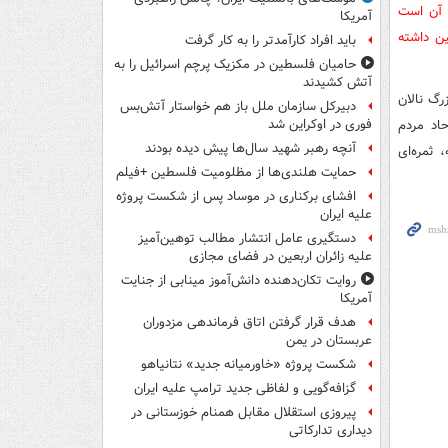
، آن است
آمریکا
ین داشته
باید افراد کارآمدتر را به کار گرفت
حامیان فلسطین در مکزیک پرچم اسرائیل را به
آتش کشیدند
رگ نالان
دبیرکل سازمان ملل باز هم خواستار آتش‌بس
حاد مردم
فوری در اوکراین شد
آنچه رهبر شهید سال‌ها پیش دیده بودند
 ثمره‌ای
حمایت هلندی‌ها از مظلومیت فلسطین +فیلم
افشای برکناری در موساد پس از شکست پروژه
علیه ایران
دستگیری عامل انتشار مطالب توهین‌آمیز
علیه زائران اربعین در فضای مجازی
روایت تکان‌دهنده دانش‌آموز مینابی از جنایت
آمریکا
هدف قرار گرفتن اتاق‌ فرماندهی مزدوران
عربستان در یمن
شکست پروژه «خاورمیانه جدید» نتانیاهو
گزافه‌گویی و لفاظی جدید ترامپ علیه ایران
پیروزی استقلال مقابل همنام خوزستانی در
دیداری تدارکاتی