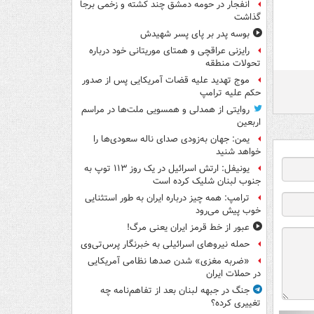
انفجار در حومه دمشق چند کشته و زخمی برجا
گذاشت
بوسه‌ پدر بر پای پسر شهیدش
رایزنی عراقچی و همتای موریتانی خود درباره
تحولات منطقه
موج تهدید علیه قضات آمریکایی پس از صدور
حکم علیه ترامپ
روایتی از همدلی و همسویی ملت‌ها در مراسم
اربعین
یمن: جهان به‌زودی صدای ناله سعودی‌ها را
خواهد شنید
یونیفل: ارتش اسرائیل در یک روز ۱۱۳ توپ به
جنوب لبنان شلیک کرده است
ترامپ: همه چیز درباره ایران به طور استثنایی
خوب پیش می‌رود
عبور از خط قرمز ایران یعنی مرگ!
حمله نیروهای اسرائیلی به خبرنگار پرس‌تی‌وی
«ضربه مغزی» شدن صدها نظامی آمریکایی
در حملات ایران
جنگ در جبهه لبنان بعد از تفاهم‌نامه چه
تغییری کرده؟