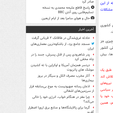
صادر کرد
 از این
پاسخ قاطع ملیحه محمدی به نسخه
 مشکلات
تسلیم‌طلبی روی آنتن BBC
حال و هوای سامرا بعد از ایام اربعین
ان کشوری
آخرین اخبار
.
حادثه غرق‌شدگی در طاقانک ۲ قربانی گرفت
 چیزی جز
مسجد جامع یزد، از باشکوه‌ترین معماری‌های
لی کشور
ایران
دها، بیش
پدر شاهرودی پس از قتل پسرش، جسد را در
چاه مخفی کرد
دردسر همزمان آمریکا و اوکراین با ته کشیدن
ت طبق یک
موشک های پاتریوت
آثار مخرب مصرف الکل و سیگار در بروز
تلاش کند
بیماری‌ها
ک به نیروهای
اذعان رسانه صهیونیست به موج بی‌سابقه فرار
ظر سیاسی
از سرزمین‌های اشغالی
ب خود یا
چرا مغز در هنگام خواب، انرژی خود را خالی
می‌کند؟
یم، همین
گرما برای پالایشگاه‌ها و منابع برق اروپا اضطرار
آفرید