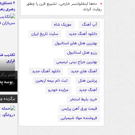
ده‌ها اینفلوئنسر خارجی، تشییع قرن را چطور
رهبری رهب
روایت کردند
آپ آهنگ
موزیک شاه
دانلود آهنگ جدید
سایت تاریخ ایران
بهترین هتل های استانبول
رزرو هتل استانبول
تکذیب شای
فراری
بهترین جراح بینی ترمیمی
آهنگ های جدید
دانلود آهنگ جدید
فیلم برگزی
پرشین هتل
ثبت نام بیمه اربعین
بوسه‌ پ
آهنگ جدید
مزایده خودرو
برگزیده و
خرید بلیط استخر
قیمت ورق آهن پرایس
فروشنده مواد شیمیایی