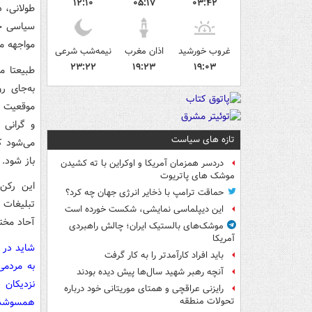
۱۲:۱۰
۰۵:۱۷
۰۳:۴۲
طولانی، 
سیاسی خا
مواجهه م
غروب خورشید
اذان مغرب
نیمه‌شب شرعی
۲۳:۲۲
۱۹:۲۳
۱۹:۰۳
طبیعتا م
به‌جای ر
موقعیت م
و گرانی 
تازه های سیاست
می‌شود ک
باز شود.
دردسر همزمان آمریکا و اوکراین با ته کشیدن
موشک های پاتریوت
این رکن 
حماقت ترامپ با ذخایر انرژی جهان چه کرد؟
این دیپلماسی نمایشی، شکست خورده است
آحاد مخت
موشک‌های بالستیک ایران؛ چالش راهبردی
آمریکا
شاید در 
باید افراد کارآمدتر را به کار گرفت
به مردمی
آنچه رهبر شهید سال‌ها پیش دیده بودند
نزدیکان 
رایزنی عراقچی و همتای موریتانی خود درباره
همسوشدن 
تحولات منطقه