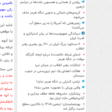
روایتی از همدلی و همسویی ملت‌ها در مراسم
ناامیدی 
اربعین
رکن مهم 
کریدورهای شمالی و جنوبی تنگه هرمز حذف
باشند و ب
می‌شوند
زنجیرهایی که آمریکا را به زیر سطح آب
شاید این 
می‌کشند!
با موقعی
درماندگی صهیونیست‌ها در برابر استراتژی و
قدرت ایران
اما آنچه 
۶ دستاورد بزرگ ایران در ۱۶۰ روز رهبری رهبر
اینکه بی
انقلاب
و تلاش در
ادعای شبکه «الحدث» درباره ایجاد گذرگاه
موقت در تنگه هرمز
از بیان تک
ابتکارات رهبر انقلاب در میدان نبرد
حتی ممکن
هلاکت اعضای یک تیم تروریستی در جنوب
عادت و رو
سیستان
ترامپ کنترلی بر تنگه هرمز ندارد!
وقتی ورزش با معنویت عجین بشه!
مسلح انتظ
پزشکیان: مشروطه نقطه عطف بیداری و
با آنها ه
آزادی‌خواهی ملت ایران بود
ائتلاف‌شا
پورجمشیدیان: اربعین ۱۴۰۵ با بالاترین سطح
رویه و را
امنیت برگزار شد