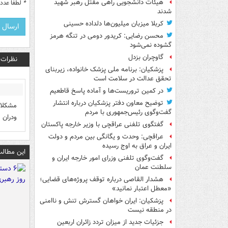
هیئات دانشجویی راهی مقتل رهبر شهید
*
لطفا عدد م
شدند
کربلا میزبان میلیون‌ها دلداده حسینی
محسن رضایی: کریدور دومی در تنگه هرمز
گشوده نمی‌شود
گاوچران بزدل
نظرات
پزشکیان: برنامه ملی پزشک خانواده، زیربنای
تحقق عدالت در سلامت است
در کمین تروریست‌ها و آماده پاسخ قاطعیم
توضیح معاون دفتر پزشکیان درباره انتشار
مشکلات
گفت‌وگوی رئیس‌جمهوری با مردم
ودران 
گفتگوی تلفنی عراقچی با وزیر خارجه پاکستان
عراقچی: وحدت و یگانگی بین مردم و دولت
ایران و عراق به اوج رسیده
این مطالب
گفت‌وگوی تلفنی وزرای امور خارجه ایران و
سلطنت عمان
هشدار القاصی درباره توقف پروژه‌های قضایی؛
«معطل اعتبار نمانید»
پزشکیان: ایران خواهان گسترش تنش و ناامنی
در منطقه نیست
جزئیات جدید از میزان تردد زائران اربعین