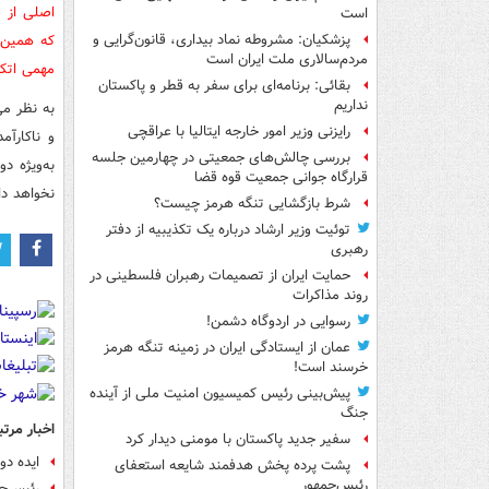
اصلی از ف
است
که همین ر
پزشکیان: مشروطه نماد بیداری، قانون‌گرایی و
مردم‌سالاری ملت ایران است
مهمی اتکا
بقائی: برنامه‌ای برای سفر به قطر و پاکستان
نداریم
به نظر می
رایزنی وزیر امور خارجه ایتالیا با عراقچی
و ناکارآم
بررسی چالش‌های جمعیتی در چهارمین جلسه
به‌ویژه د
قرارگاه جوانی جمعیت قوه قضا
نخواهد د
شرط بازگشایی تنگه هرمز چیست؟
توئیت وزیر ارشاد درباره یک تکذیبیه از دفتر
رهبری
حمایت ایران از تصمیمات رهبران فلسطینی در
روند مذاکرات
رسوایی در اردوگاه دشمن!
عمان از ایستادگی ایران در زمینه تنگه هرمز
خرسند است!
پیش‌بینی رئیس کمیسیون امنیت ملی از آینده
جنگ
اخبار مرتب
سفیر جدید پاکستان با مومنی دیدار کرد
ایده دو
پشت پرده پخش هدفمند شایعه استعفای
رئیس‌جمهور
رئیس‌جم