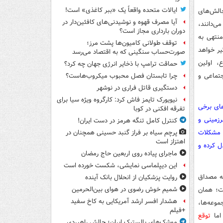
ایالات متحده واقعاً یک «ببر کاغذی» است!
الش‌های
آیا مصرف قهوه و نوشیدنی‌های کافئین‌دار در
ی‌دانند،
دوران بارداری مجاز است؟
منتهی به
توقف طولانی کامیون‌ها پشت مرز؛
یر خواهد
صورت‌حساب سنگینی که به اقتصاد می‌رسد
، اولین
حماقت ترامپ با ذخایر انرژی جهان چه کرد؟
جتماعی و
چرا تابستان فصل محبوب میکروب‌هاست؟
دستگیری قاتل فراری در نوشهر
نیویورک تایمز فاش کرد: کارگروه ویژه سیا برای
های برخی
تفرقه افکنی در کوبا
رزمینی و
کنترل کامل تنگه هرمز در دست ایران!
 مشکلات
پرچم سیاه بر فراز گنبد حسینی همچنان در
اهتزاز است
ل کرده و
ماجرای پیاده روی اربعین حاج رمضان
این دیپلماسی نمایشی، شکست خورده است
که مصداق
روایت پزشکیان از انحلال بانک آینده
ست؛ همان
شمیم خوش رضوی در هوای بین‌الحرمین
هشدار افسر ارشد آمریکایی به کاخ سفید
وعه‌ها،
+فیلم
اما
توقع
موشک‌های بالستیک ایران؛ چالش راهبردی