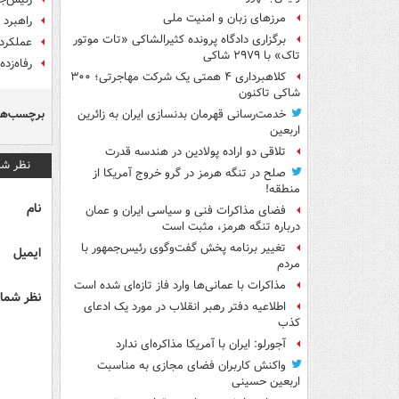
مرزهای زبان و امنیت ملی
راهبرد 
برگزاری دادگاه پرونده کثیرالشاکی «تات موتور
عملکرد 
تاک» با ۲۹۷۹ شاکی
رفاه‌زد
کلاهبرداری ۴ همتی یک شرکت مهاجرتی؛ ۳۰۰
شاکی تاکنون
برچسب‌ها
خدمت‌رسانی قهرمان بدنسازی ایران به زائرین
اربعین
تلاقی دو اراده پولادین در هندسه قدرت
نظر شم
صلح در تنگه هرمز در گرو خروج آمریکا از
منطقه!
نام
فضای مذاکرات فنی و سیاسی ایران و عمان
درباره تنگه هرمز، مثبت است
تغییر برنامه پخش گفت‌وگوی رئیس‌جمهور با
ایمیل
مردم
مذاکرات با عمانی‌ها وارد فاز تازه‌ای شده است
نظر شما 
اطلاعیه دفتر رهبر انقلاب در مورد یک ادعای
کذب
آجورلو: ایران با آمریکا مذاکره‌ای ندارد
واکنش کاربران فضای مجازی به مناسبت
اربعین حسینی