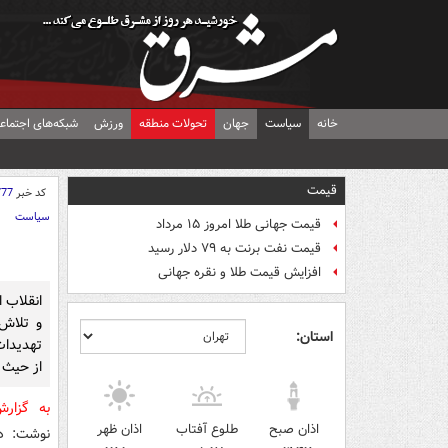
خانه
سیاست
جهان
تحولات منطقه
ورزش
شبکه‌های اجتماع
قیمت
کد خبر
777
سیاست
قیمت جهانی طلا امروز ۱۵ مرداد
قیمت نفت برنت به ۷۹ دلار رسید
افزایش قیمت طلا و نقره جهانی
انقلاب 
و تلاش‌
استان:
تهدیدات
از حیث 
به گزا
اذان صبح
طلوع آفتاب
اذان ظهر
نوشت: در