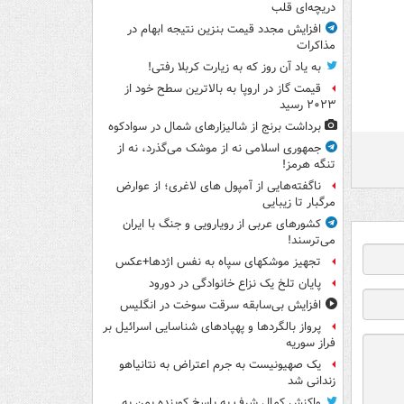
دریچه‌ای قلب
افزایش مجدد قیمت بنزین نتیجه ابهام در
مذاکرات
به یاد آن روز که به زیارت کربلا رفتی!
قیمت گاز در اروپا به بالاترین سطح خود از
۲۰۲۳ رسید
برداشت برنج از شالیزارهای شمال در سوادکوه
جمهوری اسلامی نه از موشک می‌گذرد، نه از
تنگه هرمز!
ناگفته‌هایی از آمپول های لاغری؛ از عوارض
مرگبار تا زیبایی
کشورهای عربی از رویارویی و جنگ با ایران
می‌ترسند!
تجهیز موشکهای سپاه به نفس اژدها+عکس
پایان تلخ یک نزاع خانوادگی در دورود
افزایش بی‌سابقه سرقت سوخت در انگلیس
پرواز بالگردها و پهپادهای شناسایی اسرائیل بر
فراز سوریه
یک صهیونیست به جرم اعتراض به نتانیاهو
زندانی شد
واکنش کمال شرف به پاسخ کوبنده یمن به