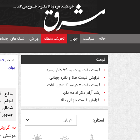
خانه
سیاست
جهان
تحولات منطقه
ورزش
شبکه‌های اجتماع
قیمت
کد خبر
769
جهان
قیمت نفت برنت به ۷۹ دلار رسید
افزایش قیمت طلا و نقره جهانی
قیمت نفت ۵ درصد کاهش یافت
رشد آرام دلار ادامه دارد
منابع آ
افزایش قیمت جهانی طلا
انجام 
شمالی پ
جمهور آم
استان:
به گزار
موشکی خو