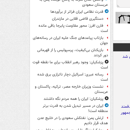
عربستان سعودی
قدرت نظامی ایران فراتر از برآوردها
دستگیری قاضی قلابی در مازندران
فارن افرز: محور مقاومت پابرجا باقی مانده
است
بازتاب پیامدهای جنگ علیه ایران در رسانه‌های
جهان
بازیکنان بی‌کیفیت، پرسپولیس را از قهرمانی
دور کردند
پزشکیان: وجود رهبر انقلاب برای ما نقطه قوت
است
رسانه عبری: اسرائیل دچار ناترازی برق شده
است
نشست وزیران خارجه مصر، ترکیه، پاکستان و
عربستان
پزشکیان: ایران را همه مردم نگه داشتند
ایران در مسیر تبدیل شدن به قدرت برتر
منطقه است!
ارتش یمن: نفتکش سعودی را در خلیج عدن
هدف قرار دادیم