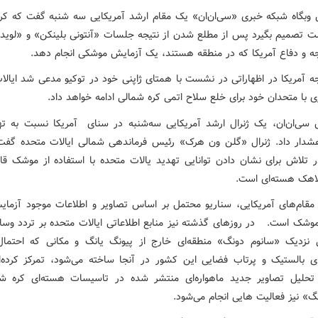
 وبگاه شبکه خبری «سی‌ان‌ان» یک مقام ارشد آمریکایی سه شنبه گفت که کر
 تصمیم بگیرد پس از مطلع شدن از نتیجه جلسات «آنتونی بلینکن» و «لوید
جه و دفاع آمریکا که در منطقه هستند، یک آزمایش موشکی انجام دهد.
جه آمریکا در اظهاراتی در نشست با همتای ژاپنی خود در توکیو مدعی شد ایالا
 با متحدان خود برای خلع سلاح اتمی کره شمالی ادامه خواهد داد.
 سی‌ان‌ان، یک ژنرال ارشد آمریکایی سه‌شنبه در سنای آمریکا نسبت به ته
دار داد. ژنرال «گلن ون هرک» رئیس فرماندهی شمالی ایالات متحده گفت
 تلاش برای نشان دادن توانایی تهدید یالات متحده با استفاده از موشک قار
اهک هسته‌ای است.
مقام‌های آمریکایی، سناریو محتمل بر اساس تصاویر و اطلاعات موجود آزمای
موشک است. در روزهای گذشته نیز منابع اطلاعاتی ایالات متحده بر تردد وسای
 نزدیک «سانوم دونگ» منطقه‌ای خارج از پیونگ یانگ و مکانی که احتمال
 بالستیک و پرتاب فضایی این کشور در آنجا ساخته می‌شود، تمرکز کرده‌ا
تحلیل تصاویر جدید ماهواره‌ای منتشر شده در تاسیسات هسته‌ای کره ش
نگ» نیز فعالیت هایی انجام می‌شود.