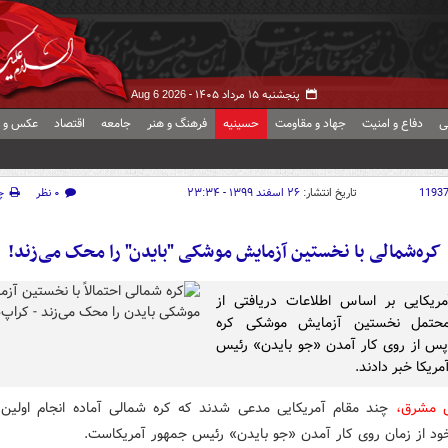
پنجشنبه ۱۵ مرداد ۱۴۰۵ -
Aug 6 2026
ی
دفاع و امنیت
جهاد و مقاومت
حسینیه
فرهنگ و هنر
جامعه
اقتصاد
عکس و ف
1193
تاریخ انتشار:
۲۶ اسفند ۱۳۹۹ - ۲۳:۳۴
۰ نظر
چ
کره‌شمالی با نخستین آزمایش موشکی "بایدن" را محک می‌زند!
مریکایی بر اساس اطلاعات دریافتی از
محتمل نخستین آزمایش موشکی کره
س از روی کار آمدن «جو بایدن» رئیس
ریکا خبر دادند.
ش مشرق،
چند مقام آمریکایی مدعی شدند که کره شمالی آماده انجام اولین
د از زمان روی کار آمدن «جو بایدن» رئیس جمهور آمریکاست.