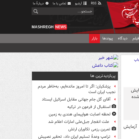
RSS
آرشیو
تماس با ما
دربارهٔ ما
MASHREGH
NEWS
یلم
دیدگاه
پیوندها
بازار
اپ
پربازدیدترین ها
پزشکیان: اگر تا امروز مانده‌ایم، به‌خاطر مردم
نجیب ایران است
آقای گل جام جهانی مقابل اسرائیل ایستاد
استقبال از فرعون در ترکیه
لحظه اصابت هواپیمای هندی به زمین
علت انفجار جبل‌علی امارات اعلام شد
 آزمایش
تمرین رزمی تکاوران ارتش
ترامپ وعدۀ تسلیم ایران داد، تحقیر نصیبش