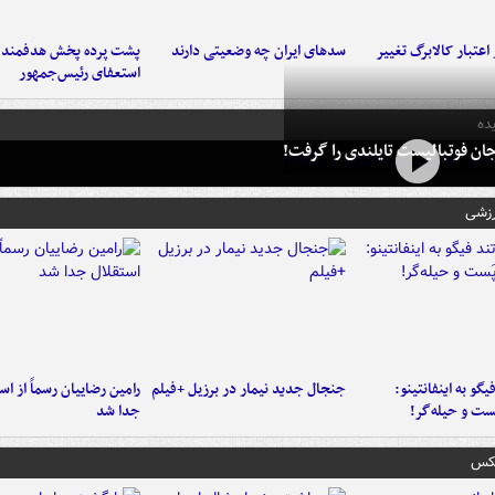
اعتبار کالابرگ تغییر
سدهای ایران چه وضعیتی دارند
پشت پرده پخش هدفمند ش
استعفای رئیس‌جمهور
ده
ان فوتبالیست تایلندی را گرفت!
رزشی
یگو به اینفانتینو:
جنجال جدید نیمار در برزیل +فیلم
رامین رضاییان رسماً از اس
ست‌ و حیله‌گر!
جدا شد
عکس