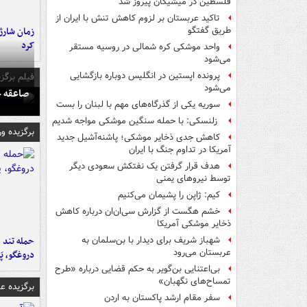
فلسطین در میشیگان پیروز شد
تاکید عربستان بر لزوم کاهش تنش با ایران از
زمان شارژ 
طریق گفتگو
کرد
واحد موشکی کره شمالی در روسیه مستقر
می‌شود
پرونده اپستین در انگلیس دوباره بازگشایی
فیلم برگزی
می‌شود
صاعقه ج
سوریه یکی از گذرگاه‌های مهم با لبنان را بست
زلنسکی: با حمله سنگین موشکی مواجه شدیم
برگزیده و
کاهش جدی ذخایر موشکی؛ پاشنه‌آشیل جدید
آمریکا در تداوم جنگ با ایران
هدف قرار گرفتن یک نفتکش سعودی دیگر
توسط نیروهای یمنی
کیم: ژاپن را پشیمان می‌کنیم
خشم هگست از گزارش سی‌ان‌ان درباره کاهش
ذخایر موشکی آمریکا
حمله تند ف
شهباز شریف برای دیدار با بن‌سلمان به
عربستان می‌رود
دروغگو، پَ
بی‌اعتنایی بن‌گویر به حکم قضایی درباره «طرح
تمساح‌های نگهبان»
برگزیده 
سفر مقام ارشد پاکستان به اردن