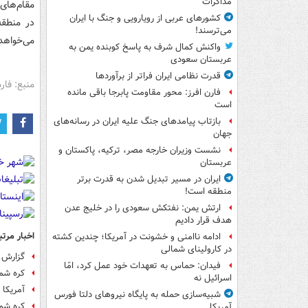
مذاکرات
مقام‌های
کشورهای عربی از رویارویی و جنگ با ایران
در منطقه
می‌ترسند!
می‌خواهد
واکنش کمال شرف به پاسخ کوبنده یمن به
عربستان سعودی
قدرت نظامی ایران فراتر از برآوردها
منبع: فا
فارن افرز: محور مقاومت پابرجا باقی مانده
است
بازتاب پیامدهای جنگ علیه ایران در رسانه‌های
جهان
نشست وزیران خارجه مصر، ترکیه، پاکستان و
عربستان
ایران در مسیر تبدیل شدن به قدرت برتر
منطقه است!
ارتش یمن: نفتکش سعودی را در خلیج عدن
هدف قرار دادیم
اخبار مرتب
ادامه ناامنی و خشونت در آمریکا؛ چندین کشته
در کارولینای شمالی
گزارش ر
فیدان: حماس به تعهدات خود عمل کرد، امّا
کره شما
اسرائیل نه
آمریکا 
شبیه‌سازی حمله به پایگاه نیروهای دلتا فورس
کره شم
آمریکا