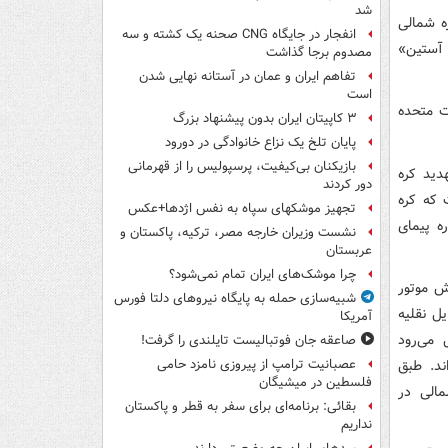
شد
ه شمالی
انفجار در جایگاه CNG صحنه یک کشته و سه
 آستین»
مصدوم برجا گذاشت
تفاهم ایران و عمان در آستانه نهایی شدن
است
ت متحده
۳ کاپیتان ایران بدون پیشنهاد بزرگ
پایان تلخ یک نزاع خانوادگی در دورود
بازیکنان بی‌کیفیت، پرسپولیس را از قهرمانی
دید کره
دور کردند
 که کره
تجهیز موشکهای سپاه به نفس اژدها+عکس
ه پیمای
نشست وزیران خارجه مصر، ترکیه، پاکستان و
عربستان
چرا موشک‌های ایران تمام نمی‌شود؟
ش موتور
شبیه‌سازی حمله به پایگاه نیروهای دلتا فورس
ل نقلیه
آمریکا
 می‌رود
صاعقه جان فوتبالیست تایلندی را گرفت!
ند. طبق
عصبانیت ترامپ از پیروزی نامزد حامی
فلسطین در میشیگان
مالی در
بقائی: برنامه‌ای برای سفر به قطر و پاکستان
نداریم