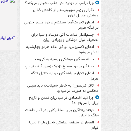
چرا ترامپ از تهدیداتش عقب نشینی می‌کند؟
نگرانی رژیم صهیونیستی از کاهش ذخایر
موشکی مقابل ایران
ادعای تحریک‌آمیز سنتکام درباره مسیر جنوبی
در تنگه هرمز
چشم‌انداز اقدامات آتی موساد و سیا برای
آهوی ایران
تضعیف توان موشکی و پهپادی ایران
ادعای آکسیوس: توافق تنگه هرمز چهارشنبه
اعلام می‌شود
حمله سنگین موشکی روسیه به کی‌یف
دستگیری مرد مسلح نزدیک زمین گلف ترامپ
ادعای تکراری واشنگتن درباره کنترل تنگه
هرمز
تاکر کارلسون: به خاطر «میناب» باید سیلی
محکمی به صورت ترامپ زد
چرا تیم اقتصادی ترامپ زبان تمدن و تاریخ
ایران را نمی‌فهمد؟
ترفند پنتاگون برای مخفی‌کاری در آمار تلفات
جنگ با ایران
انفجار در منطقه صنعتی «جبل‌علی» دبی+
فیلم