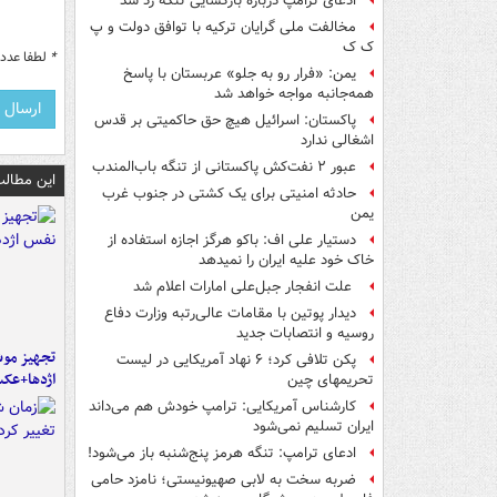
ادعای ترامپ درباره بازگشایی تنگه رد شد
مخالفت ملی گرایان ترکیه با توافق دولت و پ
ک ک
*
لطفا عدد م
یمن: «فرار رو به جلو» عربستان با پاسخ
همه‌جانبه‌ مواجه خواهد شد
پاکستان: اسرائیل هیچ حق حاکمیتی بر قدس
اشغالی ندارد
عبور ۲ نفت‌کش پاکستانی از تنگه باب‌المندب
این مطالب
حادثه امنیتی برای یک کشتی در جنوب غرب
یمن
دستیار علی اف: باکو هرگز اجازه استفاده از
خاک خود علیه ایران را نمیدهد
علت انفجار جبل‌علی امارات اعلام شد
دیدار پوتین با مقامات عالی‌رتبه وزارت دفاع
روسیه و انتصابات جدید
تجهیز موش
پکن تلافی کرد؛ ۶ نهاد آمریکایی در لیست
اژدها+عک
تحریمهای چین
کارشناس آمریکایی: ترامپ خودش هم می‌داند
ایران تسلیم نمی‌شود
ادعای ترامپ: تنگه هرمز پنج‌شنبه باز می‌شود!
ضربه سخت به لابی صهیونیستی؛ نامزد حامی