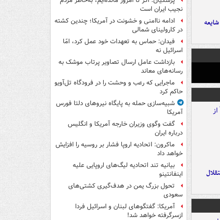
پزشکیان: اگر تا امروز مانده‌ایم، به‌خاطر مردم
نجیب ایران است
ادامه ناامنی و خشونت در آمریکا؛ چندین کشته
ایعه
در کارولینای شمالی
فیدان: حماس به تعهدات خود عمل کرد، امّا
اسرائیل نه
بازداشت عامل ارسال تصاویر پرتاب موشک به
رسانه‌های معاند
ماجرایی که رعب و وحشت را در فرودگاه تل‌آویو
حاکم کرد
شبیه‌سازی حمله به پایگاه نیروهای دلتا فورس
آمریکا
گفت وگوی وزیران خارجه آمریکا و انگلیس
درباره ایران
ماکرون: اتحادیه اروپا فشار بر روسیه را افزایش
خواهد داد
بیانیه تند اتحادیه لیگ‌های اروپایی علیه
تقلال
اینفانتینو
تحول بزرگ یمن در هدف‌گیری کشتی‌های
سعودی
آمریکا: گفتگوهای لبنان و اسرائیل فردا
ازسرگرفته خواهد شد!