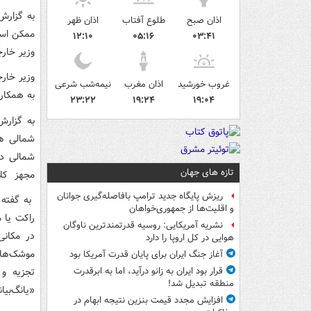
به گزارش
اذان صبح
طلوع آفتاب
اذان ظهر
ممکن است
۱۲:۱۰
۰۵:۱۶
۰۳:۴۱
وزیر خار
وزیر خار
غروب خورشید
اذان مغرب
نیمه‌شب شرعی
به همکاری
۲۳:۲۲
۱۹:۲۴
۱۹:۰۴
به گزارش
شمالی هش
شمالی در
تازه های جهان
مجهز کل
ریزش پایگاه جدید ترامپ بافاصله‌گیری جوانان
به گفته 
و اقلیت‌ها از جمهوری‌خواهان
راکت یا 
نشریه آمریکایی: روسیه قدرتمندترین ناوگان
در مکانی
هوایی در کل اروپا را دارد
موشک‌های
آغاز جنگ ایران برای پایان قدرت آمریکا بود
تجزیه و 
قرار بود ایران به زانو درآید، اما به ابرقدرت
منطقه تبدیل شد!
«یانگ‌بیا
افزایش مجدد قیمت بنزین نتیجه ابهام در