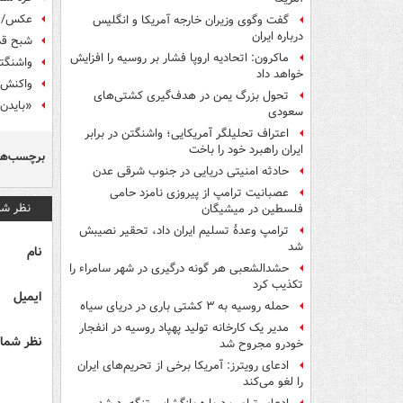
عکس/ م
گفت وگوی وزیران خارجه آمریکا و انگلیس
درباره ایران
شبح قدرت هسته‌‎ا
ماکرون: اتحادیه اروپا فشار بر روسیه را افزایش
واشنگتن در توافق
خواهد داد
واکنش 
تحول بزرگ یمن در هدف‌گیری کشتی‌های
«بایدن
سعودی
اعتراف تحلیلگر آمریکایی؛ واشنگتن در برابر
ایران راهبرد خود را باخت
برچسب‌ها
حادثه امنیتی دریایی در جنوب شرقی عدن
عصبانیت ترامپ از پیروزی نامزد حامی
نظر شم
فلسطین در میشیگان
ترامپ وعدۀ تسلیم ایران داد، تحقیر نصیبش
شد
نام
حشدالشعبی هر گونه درگیری در شهر سامراء را
تکذیب کرد
ایمیل
حمله روسیه به ۳ کشتی باری در دریای سیاه
مدیر یک کارخانه تولید پهپاد روسیه در انفجار
نظر شما 
خودرو مجروح شد
ادعای رویترز: آمریکا برخی از تحریم‌های ایران
را لغو می‌کند