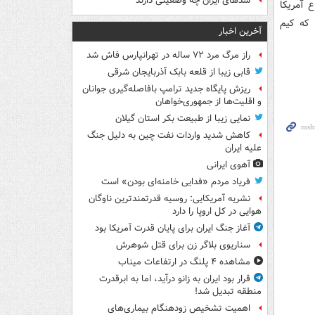
سدهای ایران چه وضعیتی دارند
 آمریکا
 که کیم
آخرین اخبار
راز مرگ مرد ۷۲ ساله در تهرانپارس فاش شد
قابی زیبا از قلعه بابک آذربایجان شرقی
ریزش پایگاه جدید ترامپ بافاصله‌گیری جوانان
و اقلیت‌ها از جمهوری‌خواهان
نمایی زیبا از طبیعت بکر استان گیلان
کاهش شدید واردات نفت چین به دلیل جنگ
علیه ایران
آهوی ایرانی
فریاد مردم «فدایی خامنه‌ای بودن» است
نشریه آمریکایی: روسیه قدرتمندترین ناوگان
هوایی در کل اروپا را دارد
آغاز جنگ ایران برای پایان قدرت آمریکا بود
سناریوی بلاگر زن برای قتل شوهرش
مشاهده ۴ پلنگ در ارتفاعات میناب
قرار بود ایران به زانو درآید، اما به ابرقدرت
منطقه تبدیل شد!
اهمیت تشخیص زودهنگام بیماری‌های