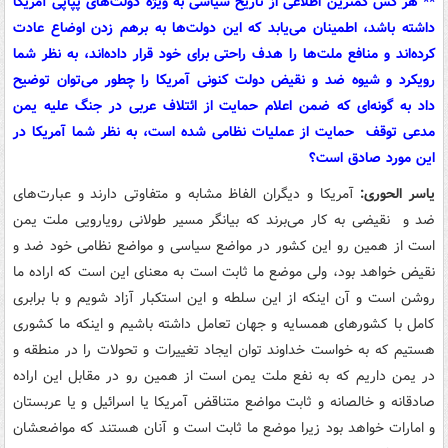
** هر کس کمترین اطلاعی از تاریخ سیاسی به ویژه دولت‌های پپاپی آمریکا
داشته باشد، اطمینان می‌یابد که این دولت‌ها به برهم زدن اوضاع عادت
کرده‌اند و منافع ملت‌ها را هدف راحتی برای خود قرار داده‌اند، به نظر شما
رویکرد و شیوه ضد و نقیض دولت کنونی آمریکا را چطور می‌توان توضیح
داد به گونه‌ای که ضمن اعلام حمایت از ائتلاف عربی در جنگ علیه یمن
مدعی توقف حمایت از عملیات نظامی شده است، به نظر شما آمریکا در
این مورد صادق است؟
یاسر الحوری:
آمریکا و دیگران الفاظ مشابه و متفاوتی دارند و عبارت‌های
ضد و نقیضی به کار می‌برند که بیانگر مسیر طولانی رویارویی ملت یمن
است از همین رو این کشور در مواضع سیاسی و مواضع نظامی خود ضد و
نقیض خواهد بود، ولی موضع ما ثابت است به معنای این است که اراده ما
روشن است و آن اینکه از این سلطه و این استکبار آزاد شویم و با برابری
کامل با کشورهای همسایه و جهان تعامل داشته باشیم و اینکه ما کشوری
هستیم که به خواست خداوند توان ایجاد تغییرات و تحولات را در منطقه و
در یمن داریم که به نفع ملت یمن است از همین رو در مقابل این اراده
صادقانه و خالصانه و ثابت مواضع متناقض آمریکا یا اسرائیل و یا عربستان
و امارات خواهد بود زیرا موضع ما ثابت است و آنان هستند که مواضعشان