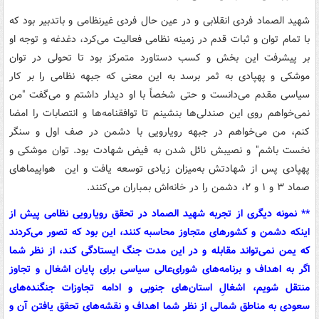
شهید الصماد فردی انقلابی و در عین حال فردی غیرنظامی و باتدبیر بود که
با تمام توان و ثبات قدم در زمینه نظامی فعالیت می‌کرد، دغدغه و توجه او
بر پیشرفت این بخش و کسب دستاورد متمرکز بود تا تحولی در توان
موشکی و پهپادی به ثمر برسد به این معنی که جبهه نظامی را بر کار
سیاسی مقدم می‌دانست و حتی شخصاً با او دیدار داشتم و می‌گفت "من
نمی‌خواهم روی این صندلی‌ها بنشینم تا توافقنامه‌ها و انتصابات را امضا
کنم، من می‌خواهم در جبهه رویارویی با دشمن در صف اول و سنگر
نخست باشم" و نصیبش نائل شدن به فیض شهادت بود. توان موشکی و
پهپادی پس از شهادتش به‌میزان زیادی توسعه یافت و این هواپیماهای
صماد ۳ و ۱ و ۲، دشمن را در خانه‌اش بمباران می‌کنند.
** نمونه دیگری از تجربه شهید الصماد در تحقق رویارویی نظامی پیش از
اینکه دشمن و کشورهای متجاوز محاسبه کنند، این بود که تصور می‌کردند
که یمن نمی‌تواند مقابله و در این مدت جنگ ایستادگی کند، از نظر شما
اگر به اهداف و برنامه‌های شورای‌عالی سیاسی برای پایان اشغال و تجاوز
منتقل شویم، اشغالِ استان‌های جنوبی و ادامه تجاوزات جنگنده‌های
سعودی به مناطق شمالی از نظر شما اهداف و نقشه‌های تحقق یافتن آن و