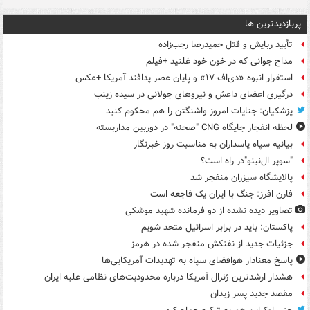
پربازدیدترین ها
تأیید ربایش و قتل حمیدرضا رجب‌زاده
مداح جوانی که در خون خود غلتید +فیلم
استقرار انبوه «دی‌اف‑۱۷» و پایان عصر پدافند آمریکا +عکس
درگیری اعضای داعش و نیروهای جولانی در سیده زینب
پزشکیان: جنایات امروز واشنگتن را هم محکوم کنید
لحظه انفجار جایگاه CNG "صحنه" در دوربین مداربسته
بیانیه سپاه پاسداران به مناسبت روز خبرنگار
"سوپر ال‌نینو"در راه است؟
پالایشگاه سیزران منفجر شد
فارن افرز: جنگ با ایران یک فاجعه است
تصاویر دیده‌ نشده از دو فرمانده شهید موشکی
پاکستان: باید در برابر اسرائیل متحد شویم
جزئیات جدید از نفتکش منفجر شده در هرمز
پاسخ معنادار هوافضای سپاه به تهدیدات آمریکایی‌ها
هشدار ارشدترین ژنرال آمریکا درباره محدودیت‌های نظامی علیه ایران
مقصد جدید پسر زیدان