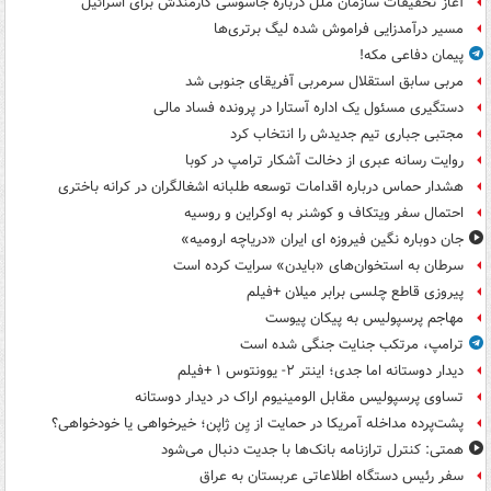
آغاز تحقیقات سازمان ملل درباره جاسوسی کارمندش برای اسرائیل
مسیر درآمدزایی فراموش شده لیگ برتری‌ها
پیمان دفاعی مکه!
مربی سابق استقلال سرمربی آفریقای جنوبی شد
دستگیری مسئول یک اداره آستارا در پرونده فساد مالی
مجتبی جباری تیم جدیدش را انتخاب کرد
روایت رسانه عبری از دخالت آشکار ترامپ در کوبا
هشدار حماس درباره اقدامات توسعه طلبانه اشغالگران در کرانه باختری
احتمال سفر ویتکاف و کوشنر به اوکراین و روسیه
جان دوباره نگین فیروزه ای ایران «دریاچه ارومیه»
سرطان به استخوان‌های «بایدن» سرایت کرده است
پیروزی قاطع چلسی برابر میلان +فیلم
مهاجم پرسپولیس به پیکان پیوست
ترامپ، مرتکب جنایت جنگی شده است
دیدار دوستانه اما جدی؛ اینتر ۲- یوونتوس ۱ +فیلم
تساوی پرسپولیس مقابل الومینیوم اراک در دیدار دوستانه
پشت‌پرده مداخله آمریکا در حمایت از یِن ژاپن؛ خیرخواهی یا خودخواهی؟
همتی: کنترل ترازنامه بانک‌ها با جدیت دنبال می‌شود
سفر رئیس دستگاه اطلاعاتی عربستان به عراق