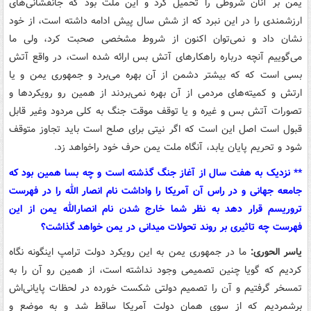
یمن بر آنان شروطی را تحمیل کرد و این ملت بود که جانفشانی‌های
ارزشمندی را در این نبرد که از شش سال پیش ادامه داشته است، از خود
نشان داد و نمی‌توان اکنون از شروط مشخصی صحبت کرد، ولی ما
می‌گوییم آنچه درباره راهکارهای آتش بس ارائه شده است، در واقع آتش
بسی است که که بیشتر دشمن از آن بهره می‌برد و جمهوری یمن و یا
ارتش و کمیته‌های مردمی از آن بهره نمی‌بردند از همین رو رویکردها و
تصورات آتش بس و غیره و یا توقف موقت جنگ به کلی مردود وغیر قابل
قبول است اصل این است که اگر نیتی برای صلح است باید تجاوز متوقف
شود و تحریم پایان یابد، آنگاه ملت یمن حرف خود راخواهد زد.
** نزدیک به هفت سال از آغاز جنگ گذشته است و چه بسا همین بود که
جامعه جهانی و در راس آن آمریکا را واداشت نام انصار الله را در فهرست
تروریسم قرار دهد به نظر شما خارج شدن نام انصارالله یمن از این
فهرست چه تاثیری بر روند تحولات میدانی در یمن خواهد گذاشت؟
یاسر الحوری:
ما در جمهوری یمن به این رویکرد دولت ترامپ اینگونه نگاه
کردیم که گویا چنین تصمیمی وجود نداشته است، از همین رو آن را به
تمسخر گرفتیم و آن را تصمیم دولتی شکست خورده در لحظات پایانی‌اش
برشمردیم که از سوی همان دولت آمریکا ساقط شد و به موضع و