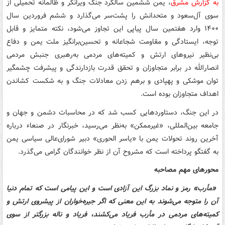
به گزارش مشرق
، یمن ششمین سالگرد جنگ ویرانگر و ظالمانه تحمیلی از
سوی آل‌سعود و متحدانش را پشت‌سر می‌گذارد و ششم فروردین سال
۱۴۰۰ وارد هفتمین سال پیاپی این تجاوز می‌شود، نکته متمایز و قابل
توجه، ایستادگی و مقاومت شجاعانه و تحسین‌برانگیز ملت یمن و دفاع
بی‌نظیر نیروهای ارتش و کمیته‌های مردمی به‌رهبری جنبش مردمی
انصارالله در برابر متجاوزان و تحقق قدرت بازدارندگی و پیشرفت چشمگیر
توان موشکی و پهپادی و برهم زدن معادلات جنگ و به شکست کشاندن
اهداف متجاوزان بوده است.
در این جنگ، دستاوردهایی کسب شد که در محاسبات دشمن و جهان و
جامعه بین‌المللی، «غیرممکن» به‌نظر می‌رسید، خبرنگار در صنعاء درباره
آخرین روند تحولات یمن با «یاسر الحوری» دبیر شورای‌عالی سیاسی یمن
به گفتگو پرداخته است که مشروح آن از نظر خوانندگان گرامی می‌گذرد.
محورهای مهم مصاحبه
«مأرب» رمز و نماد بزرگ این آزادی است و این پیامی است که تمام دنیا
آن را متوجه می‌شوند به این معنی که اگر جیره‌خواران از پیشروی ارتش و
کمیته‌های مردمی در مأرب فریاد می‌کشند، فریاد و ناله بزرگتر از سوی