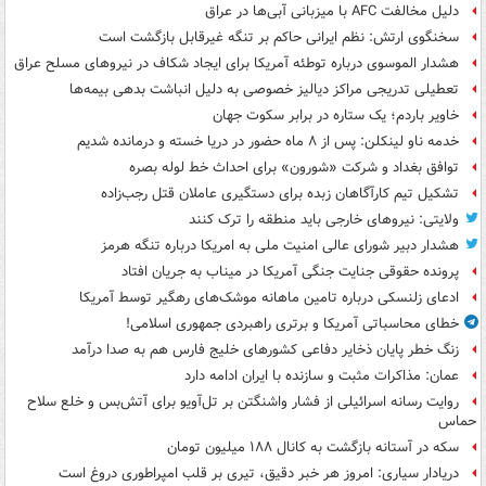
دلیل مخالفت AFC با میزبانی آبی‌ها در عراق
سخنگوی ارتش: نظم ایرانی حاکم بر تنگه غیرقابل بازگشت است
هشدار الموسوی درباره توطئه آمریکا برای ایجاد شکاف در نیروهای مسلح عراق
تعطیلی تدریجی مراکز دیالیز خصوصی به دلیل انباشت بدهی بیمه‌ها
خاویر باردم؛ یک ستاره در برابر سکوت جهان
خدمه ناو لینکلن: پس از ۸ ماه حضور در دریا خسته و درمانده‌ شدیم
توافق بغداد و شرکت «شورون» برای احداث خط لوله بصره
تشکیل تیم کارآگاهان زبده برای دستگیری عاملان قتل رجب‌زاده
ولایتی: نیروهای خارجی باید منطقه را ترک کنند
هشدار دبیر شورای عالی امنیت ملی به امریکا درباره تنگه هرمز
پرونده حقوقی جنایت جنگی آمریکا در میناب به جریان افتاد
ادعای زلنسکی درباره تامین ماهانه موشک‌های رهگیر توسط آمریکا
خطای محاسباتی آمریکا و برتری راهبردی جمهوری اسلامی!
زنگ خطر پایان ذخایر دفاعی کشورهای خلیج فارس هم به صدا درآمد
عمان: مذاکرات مثبت و سازنده با ایران ادامه دارد
روایت رسانه اسرائیلی از فشار واشنگتن بر تل‌آویو برای آتش‌بس و خلع سلاح
حماس
سکه در آستانه بازگشت به کانال ۱۸۸ میلیون تومان
دریادار سیاری: امروز هر خبر دقیق، تیری بر قلب امپراطوری دروغ است