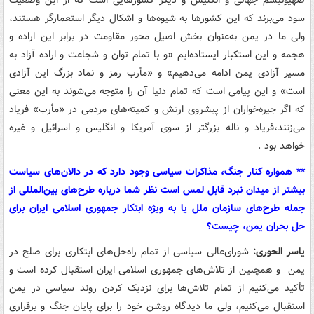
صهیونیسم جهانی و انگلیس و دیگر کشورهایی است که از این وضعیت
سود می‌برند که این کشورها به شیوه‌ها و اشکال دیگر استعمارگر هستند،
ولی ما در یمن به‌عنوان بخش اصیل محور مقاومت در برابر این اراده و
هجمه و این استکبار ایستاده‌ایم «و با تمام توان و شجاعت و اراده آزاد به
مسیر آزادی یمن ادامه می‌دهیم» و «مأرب رمز و نماد بزرگ این آزادی
است» و این پیامی است که تمام دنیا آن را متوجه می‌شوند به این معنی
که اگر جیره‌خواران از پیشروی ارتش و کمیته‌های مردمی در «مأرب» فریاد
می‌زنند،فریاد و ناله بزرگتر از سوی آمریکا و انگلیس و اسرائیل و غیره
خواهد بود .
** همواره کنار جنگ، مذاکرات سیاسی وجود دارد که در دالان‌های سیاست
بیشتر از میدان نبرد قابل لمس است نظر شما درباره طرح‌های بین‌المللی از
جمله طرح‌های سازمان ملل یا به ویژه ابتکار جمهوری اسلامی ایران برای
حل بحران یمن، چیست؟
یاسر الحوری:
شورای‌عالی سیاسی از تمام راه‌حل‌های ابتکاری برای صلح در
یمن و همچنین از تلاش‌های جمهوری اسلامی ایران استقبال کرده است و
تأکید می‌کنیم از تمام تلاش‌ها برای نزدیک کردن روند سیاسی در یمن
استقبال می‌کنیم، ولی ما دیدگاه روشن خود را برای پایان جنگ و برقراری