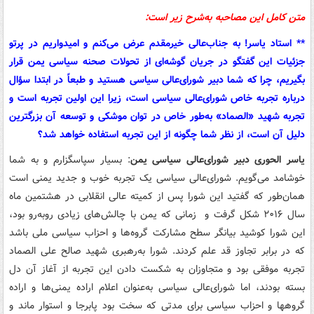
متن کامل این مصاحبه به‌شرح زیر است:
** استاد یاسر! به جناب‌عالی خیرمقدم عرض می‌کنم و امیدواریم در پرتو
جزئیات این گفتگو در جریان گوشه‌ای از تحولات صحنه سیاسی یمن قرار
بگیریم، چرا که شما دبیر شورای‌عالی سیاسی هستید و طبعاً در ابتدا سؤال
درباره تجربه خاص شورای‌عالی سیاسی است، زیرا این اولین تجربه است و
تجربه شهید «الصماد» به‌طور خاص در توان موشکی و توسعه آن بزرگترین
دلیل آن است، از نظر شما چگونه از این تجربه استفاده خواهد شد؟
یاسر الحوری دبیر شورای‌عالی سیاسی یمن
: بسیار سپاسگزارم و به شما
خوشامد می‌گویم. شورای‌عالی سیاسی یک تجربه خوب و جدید یمنی است
همان‌طور که گفتید این شورا پس از کمیته عالی انقلابی در هشتمین ماه
سال ۲۰۱۶ شکل گرفت و زمانی که یمن با چالش‌های زیادی روبه‌رو بود،
این شورا کوشید بیانگر سطح مشارکت گروه‌ها و احزاب سیاسی ملی باشد
که در برابر تجاوز قد علم کردند. شورا به‌رهبری شهید صالح علی الصماد
تجربه موفقی بود و متجاوزان به شکست دادن این تجربه از آغاز آن دل
بسته بودند، اما شورای‌عالی سیاسی به‌عنوان اعلام اراده یمنی‌ها و اراده
گروهها و احزاب سیاسی برای مدتی که سخت بود پابرجا و استوار ماند و