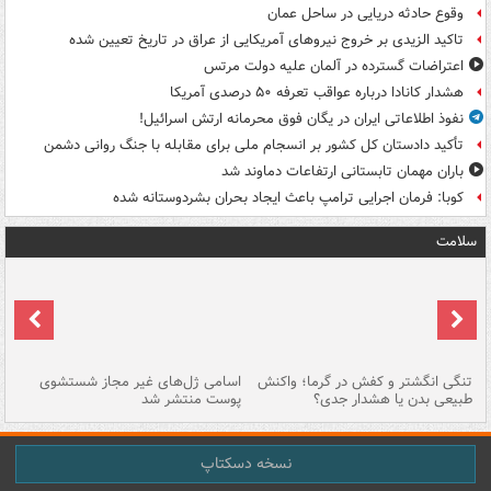
وقوع حادثه دریایی در ساحل عمان
تاکید الزیدی بر خروج نیروهای آمریکایی از عراق در تاریخ تعیین شده
اعتراضات گسترده در آلمان علیه دولت مرتس
هشدار کانادا درباره عواقب تعرفه ۵۰ درصدی آمریکا
نفوذ اطلاعاتی ایران در یگان فوق محرمانه ارتش اسرائیل!
تأکید دادستان کل کشور بر انسجام ملی برای مقابله با جنگ روانی دشمن
باران مهمان تابستانی ارتفاعات دماوند شد
کوبا: فرمان اجرایی ترامپ باعث ایجاد بحران بشردوستانه شده
سلامت
تنگی انگشتر و کفش در گرما؛ واکنش
اسامی ژل‌های غیر مجاز شستشوی
مر
طبیعی بدن یا هشدار جدی؟
پوست منتشر شد
نسخه دسکتاپ