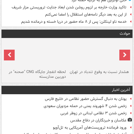
حتی اوکراین هم به ترکیه حمله کرد
تاکید وزارت خارجه بر لزوم روشن شدن ابعاد جنایت تروریستی مزار شریف
از این به بعد دیگر نامه‌های استقلال را امضا نمی‌کنم
خدمه ناو لینکلن: پس از ۸ ماه حضور در دریا خسته و درمانده‌ شدیم
حوادث
ای
هشدار نسبت به وفوع تندباد در تهران
لحظه انفجار جایگاه CNG "صحنه" در
دس
دوربین مداربسته
ات
آخرین اخبار
یونان به دنبال گسترش حضور نظامی در خلیج فارس
زخمی شدن ۴ شهروند یمنی در حمله مزدوران سعودی
زخمی شدن ۳ نظامی لبنانی در زوطر غربی
عکاسان و خبرنگاران در دفاع مقدس
ورود فرمانده تروریست‌های آمریکایی به تل‌آویو