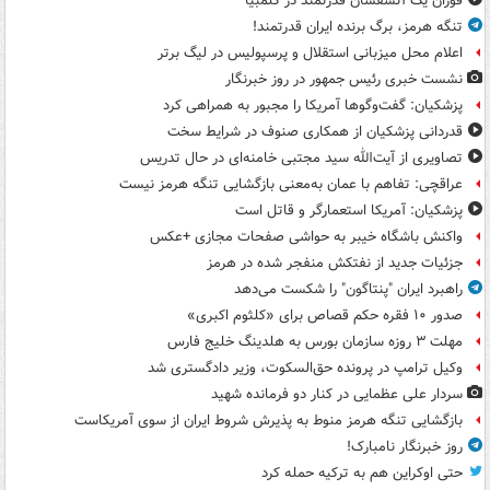
فوران یک آتشفشان قدرتمند در کلمبیا
تنگه هرمز، برگ برنده ایران قدرتمند!
اعلام محل میزبانی استقلال و پرسپولیس در لیگ برتر
نشست خبری رئیس جمهور در روز خبرنگار
پزشکیان: گفت‌وگوها آمریکا را مجبور به همراهی کرد
قدردانی پزشکیان از همکاری صنوف در شرایط سخت
تصاویری از آیت‌الله سید مجتبی خامنه‌ای در حال تدریس
عراقچی: تفاهم با عمان به‌معنی بازگشایی تنگه هرمز نیست
پزشکیان: آمریکا استعمارگر و قاتل است
واکنش باشگاه خیبر به حواشی صفحات مجازی +عکس
جزئیات جدید از نفتکش منفجر شده در هرمز
راهبرد ایران "پنتاگون" را شکست می‌دهد
صدور ۱۰ فقره حکم قصاص برای «کلثوم اکبری»
مهلت ۳ روزه سازمان بورس به هلدینگ خلیج فارس
وکیل ترامپ در پرونده حق‌السکوت، وزیر دادگستری شد
سردار علی عظمایی در کنار دو فرمانده شهید
بازگشایی تنگه هرمز منوط به پذیرش شروط ایران از سوی آمریکاست
روز خبرنگار نامبارک!
حتی اوکراین هم به ترکیه حمله کرد