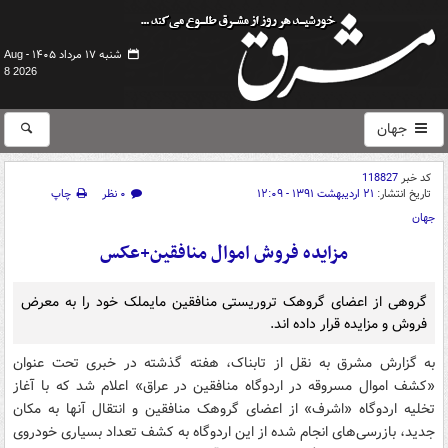
شنبه ۱۷ مرداد ۱۴۰۵ -
Aug
8 2026
جهان
کد خبر
118827
تاریخ انتشار:
۲۱ اردیبهشت ۱۳۹۱ - ۱۲:۰۹
۰ نظر
چاپ
جهان
مزایده فروش اموال منافقین+عکس
گروهی از اعضای گروهک تروریستی منافقین مایملک خود را به معرض
فروش و مزایده قرار داده اند.
به گزارش مشرق به نقل از تابناک، هفته گذشته در خبری تحت عنوان
«کشف اموال مسروقه در اردوگاه منافقین در عراق» اعلام شد که با آغاز
تخلیه اردوگاه «اشرف» از اعضای گروهک منافقین و انتقال آنها به مکان
جدید، بازرسی‌های انجام شده از این اردوگاه به کشف تعداد بسیاری خودروی