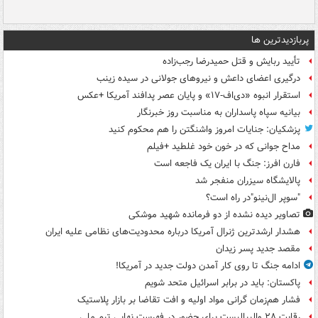
پربازدیدترین ها
تأیید ربایش و قتل حمیدرضا رجب‌زاده
درگیری اعضای داعش و نیروهای جولانی در سیده زینب
استقرار انبوه «دی‌اف‑۱۷» و پایان عصر پدافند آمریکا +عکس
بیانیه سپاه پاسداران به مناسبت روز خبرنگار
پزشکیان: جنایات امروز واشنگتن را هم محکوم کنید
مداح جوانی که در خون خود غلطید +فیلم
فارن افرز: جنگ با ایران یک فاجعه است
پالایشگاه سیزران منفجر شد
"سوپر ال‌نینو"در راه است؟
تصاویر دیده‌ نشده از دو فرمانده شهید موشکی
هشدار ارشدترین ژنرال آمریکا درباره محدودیت‌های نظامی علیه ایران
مقصد جدید پسر زیدان
ادامه جنگ تا روی کار آمدن دولت جدید در آمریکا!
پاکستان: باید در برابر اسرائیل متحد شویم
فشار هم‌زمان گرانی مواد اولیه و افت تقاضا بر بازار پلاستیک
رقابت ۲۸ والیبالیست برای حضور در فهرست نهایی تیم ملی