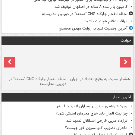
کامیون با راننده ۸ ساله در اصفهان توقیف شد
لحظه انفجار جایگاه CNG "صحنه" در دوربین مداربسته
مراقب علائم هپاتیت باشید!
آخرین وضعیت نبرد به روایت مهدی محمدی
حوادث
ای
هشدار نسبت به وفوع تندباد در تهران
لحظه انفجار جایگاه CNG "صحنه" در
دس
دوربین مداربسته
ات
آخرین اخبار
وجود شواهدی مبنی بر بمباران لامرد با فسفر
چرا بیت المال باید خرج مجرمان امنیتی شود؟
قرارداد مربی خارجی استقلال تمدید شد
ماجرای تصویب کنوانسیون خزر چیست؟