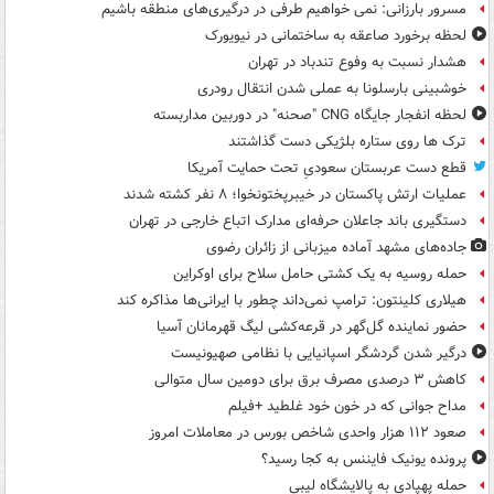
مسرور بارزانی: نمی خواهیم طرفی در درگیری‌های منطقه باشیم
لحظه برخورد صاعقه به ساختمانی در نیویورک
هشدار نسبت به وفوع تندباد در تهران
خوشبینی بارسلونا به عملی شدن انتقال رودری
لحظه انفجار جایگاه CNG "صحنه" در دوربین مداربسته
ترک ها روی ستاره بلژیکی دست گذاشتند
قطع دست عربستان سعودیِ تحت حمایت آمریکا
عملیات ارتش پاکستان در خیبرپختونخوا؛ ۸ نفر کشته شدند
دستگیری باند جاعلان حرفه‌ای مدارک اتباع خارجی در تهران
جاده‌های مشهد آماده میزبانی از زائران رضوی
حمله روسیه به یک کشتی حامل سلاح برای اوکراین
هیلاری کلینتون: ترامپ نمی‌داند چطور با ایرانی‌ها مذاکره کند
حضور نماینده گل‌گهر در قرعه‌کشی لیگ قهرمانان آسیا
درگیر شدن گردشگر اسپانیایی با نظامی صهیونیست
کاهش ۳ درصدی مصرف برق برای دومین سال متوالی
مداح جوانی که در خون خود غلطید +فیلم
صعود ۱۱۲ هزار واحدی شاخص بورس در معاملات امروز
پرونده یونیک فایننس به کجا رسید؟
حمله پهپادی به پالایشگاه لیبی