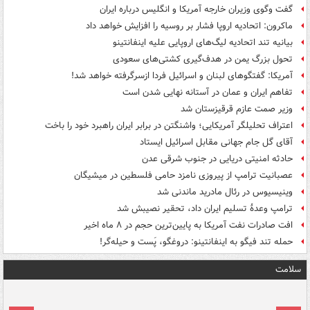
گفت وگوی وزیران خارجه آمریکا و انگلیس درباره ایران
ماکرون: اتحادیه اروپا فشار بر روسیه را افزایش خواهد داد
بیانیه تند اتحادیه لیگ‌های اروپایی علیه اینفانتینو
تحول بزرگ یمن در هدف‌گیری کشتی‌های سعودی
آمریکا: گفتگوهای لبنان و اسرائیل فردا ازسرگرفته خواهد شد!
تفاهم ایران و عمان در آستانه نهایی شدن است
وزیر صمت عازم قرقیزستان شد
اعتراف تحلیلگر آمریکایی؛ واشنگتن در برابر ایران راهبرد خود را باخت
آقای گل جام جهانی مقابل اسرائیل ایستاد
حادثه امنیتی دریایی در جنوب شرقی عدن
عصبانیت ترامپ از پیروزی نامزد حامی فلسطین در میشیگان
وینیسیوس در رئال مادرید ماندنی شد
ترامپ وعدۀ تسلیم ایران داد، تحقیر نصیبش شد
افت صادرات نفت آمریکا به پایین‌ترین حجم در ۸ ماه اخیر
حمله تند فیگو به اینفانتینو: دروغگو، پَست‌ و حیله‌گر!
سلامت