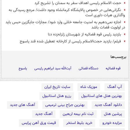
حجت الاسلام رئیسی اهداف سفر به سمنان را تشریح کرد
نگرانی‌هایی در خصوص پالایشگاه کرمانشاه وجود داشت/ مرجع رسیدگی به
واگذاری هیات داوری است
اجازه نمی‌دهیم به امنیت جامعه خللی وارد شود/‌ مجازات جایگزین حبس باید
در اولویت قضات باشد
بازدید رئیس قوه قضائیه از شهرستان زلزله‌زده دنا
فیلم/ بازدید حجت‌الاسلام رئیسی از کارخانه تعطیل شده قند یاسوج
برچسب‌ها
قوه قضائیه
دستگاه قضائی
آیت‌الله سید ابراهیم رئیسی
یاسوج
آپ آهنگ
موزیک شاه
سایت تاریخ ایران
بهترین هتل های استانبول
رزرو هتل استانبول
دانلود آهنگ جدید
بهترین جراح بینی ترمیمی
آهنگ های جدید
پرشین هتل
ثبت نام بیمه اربعین
آهنگ جدید
مزایده خودرو
خرید بلیط استخر
قیمت ورق آهن پرایس