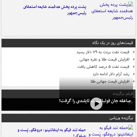
پشت پرده پخش هدفمند شایعه استعفای
رئیس‌جمهور
قیمت‌های روز در یک نگاه
قیمت نفت برنت به ۷۹ دلار رسید
افزایش قیمت طلا و نقره جهانی
قیمت نفت ۵ درصد کاهش یافت
رشد آرام دلار ادامه دارد
افزایش قیمت جهانی طلا
فیلم برگزیده
صاعقه جان فوتبالیست تایلندی را گرفت!
برگزیده ورزشی
حمله تند فیگو به اینفانتینو: دروغگو، پَست‌ و
حیله‌گر!