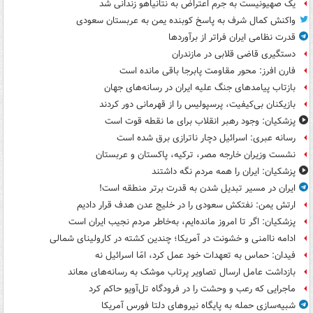
یک صهیونیست به جرم اعتراض به نتانیاهو زندانی شد
واکنش کمال شرف به پاسخ کوبنده یمن به عربستان سعودی
قدرت نظامی ایران فراتر از برآوردها
دستگیری قاضی قلابی در مازندران
فارن افرز: محور مقاومت پابرجا باقی مانده است
بازتاب پیامدهای جنگ علیه ایران در رسانه‌های جهان
بازیکنان بی‌کیفیت، پرسپولیس را از قهرمانی دور کردند
پزشکیان: وجود رهبر انقلاب برای ما نقطه قوت است
رسانه عبری: اسرائیل دچار ناترازی برق شده است
نشست وزیران خارجه مصر، ترکیه، پاکستان و عربستان
پزشکیان: ایران را همه مردم نگه داشتند
ایران در مسیر تبدیل شدن به قدرت برتر منطقه است!
ارتش یمن: نفتکش سعودی را در خلیج عدن هدف قرار دادیم
پزشکیان: اگر تا امروز مانده‌ایم، به‌خاطر مردم نجیب ایران است
ادامه ناامنی و خشونت در آمریکا؛ چندین کشته در کارولینای شمالی
فیدان: حماس به تعهدات خود عمل کرد، امّا اسرائیل نه
بازداشت عامل ارسال تصاویر پرتاب موشک به رسانه‌های معاند
ماجرایی که رعب و وحشت را در فرودگاه تل‌آویو حاکم کرد
شبیه‌سازی حمله به پایگاه نیروهای دلتا فورس آمریکا