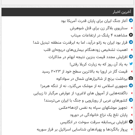
آخرین اخبار
آغاز جنگ ایران برای پایان قدرت آمریکا بود
سناریوی بلاگر زن برای قتل شوهرش
مشاهده ۴ پلنگ در ارتفاعات میناب
قرار بود ایران به زانو درآید، اما به ابرقدرت منطقه تبدیل شد!
اهمیت تشخیص زودهنگام بیماری‌های دریچه‌ای قلب
افزایش مجدد قیمت بنزین نتیجه ابهام در مذاکرات
به یاد آن روز که به زیارت کربلا رفتی!
قیمت گاز در اروپا به بالاترین سطح خود از ۲۰۲۳ رسید
برداشت برنج از شالیزارهای شمال در سوادکوه
جمهوری اسلامی نه از موشک می‌گذرد، نه از تنگه هرمز!
ناگفته‌هایی از آمپول های لاغری؛ از عوارض مرگبار تا زیبایی
کشورهای عربی از رویارویی و جنگ با ایران می‌ترسند!
تجهیز موشکهای سپاه به نفس اژدها+عکس
پایان تلخ یک نزاع خانوادگی در دورود
افزایش بی‌سابقه سرقت سوخت در انگلیس
پرواز بالگردها و پهپادهای شناسایی اسرائیل بر فراز سوریه