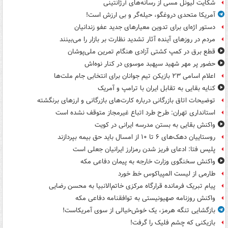
شکایت لیونل مسی از رسانه‌های آرژانتینی
آمریکا متحدی دروغگو، حیله‌گر و بی ارزش است!
دستور اژه‌ای برای تدوین معیارهای جدید عفو زندانیان
مردم در روزهای آینده آثار تشدید نظارت بر بازار را می‌بینند
قطع برق در کمپ کشتی آزادی هنگام تمرین ملی‌پوشان
حضور پر مهر شهید سپهبد موسوی در کنار نوه‌اش
اعلام اسامی ۲۳ بازیکن تیم جوانان برای انتخابی جام ملت‌ها
کنایه بقایی به تقابل ایران با ترامپ و آمریک
توضیحات اتاق بازرگانی درباره کارت‌های بازرگانی و ارزهای برنگشته
استانداری تهران: طرح طرد اتباع غیرمجاز متوقف نشده است
واکنش بقایی به بستن مدرسه ایرانی در کویت
روستاییان دهک‌های ۶ تا ۱۰ از امسال باید حق بیمه بپردازند
پلیس فتا: ادعای فریز شدن رمزارز ایرانیان جعلی است
واکنش سخنگوی وزارت خارجه به پیمان دفاعی مکه
طارمی از لیست المپیاکوس خط خورد
پیام تبریک فرمانده قرارگاه مرکزی خاتم‌الانبیا به محسن رضایی
واکنش روزنامه صهیونیستی به توافقنامه دفاعی مکه
بازگشایی تنگه هرمز، یک خوش‌خیالی از سوی آمریکاست!
بازیکنی که چشم فلیک را گرفت!