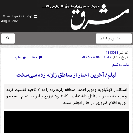
دوشنبه ۱۹ مرداد ۱۴۰۵ -
Aug 10 2026
عکس و فیلم
کد خبر
1183011
تاریخ انتشار:
۱ اسفند ۱۳۹۹ - ۰۹:۳۶
۰ نظر
چاپ
عکس و فیلم
فیلم/ آخرین اخبار از مناطق زلزله زده سی‌سخت
استاندار کهگیلویه و بویر احمد: منطقه زلزله زده را به ۷ ناحیه تقسیم کرده
و مراجعه به درب منازل داشته‌ایم . کلانتری: توزیع چادر به اتمام رسیده و
توزیع اقلام ضروری در حال انجام است.