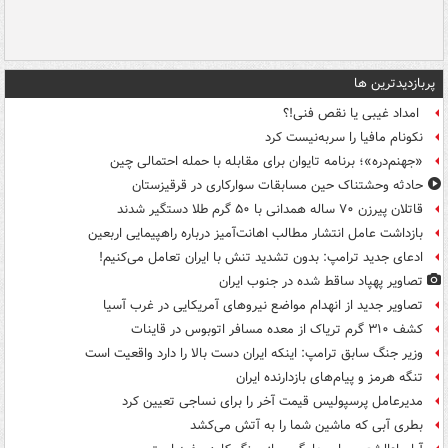
پربازدیدترین ها
امداد غیبی یا نقص فنی!؟
نکونام مافیا را سربه‌نیست کرد
«جهنم‌دره»؛ برنامه تایوان برای مقابله با حمله احتمالی چین
حادثه وحشتناک حین مسابقات سوارکاری در قرقیزستان
قاتلان پیرزن ۷۰ ساله همدانی با ۵۰ گرم طلا دستگیر شدند
بازداشت عامل انتشار مطالب اهانت‌آمیز درباره راهپیمایی اربعین
ادعای جدید ترامپ: بدون تشدید تنش با ایران تعامل می‌کنیم!
تصاویر پهپاد ساقط شده در جنوب ایران
تصاویر جدید از انهدام مواضع نیروهای آمریکایی در غرب آسیا
کشف ۳۱۰ گرم تریاک از معده مسافر اتوبوس در قاینات
وزیر جنگ سابق ترامپ: اینکه ایران دست بالا را دارد واقعیت است
تنگه هرمز و پیام‌های بازدارنده ایران
مدیرعامل پرسپولیس قیمت آخر را برای نساجی تعیین کرد
بطری آبی که ماشین شما را به آتش می‌کشد