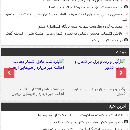
آیا ماءالشعیر برای جلوگیری از سنگ کلیه مفید است
صفحه نخست روزنامه‌های دوشنبه ۱۹ مرداد ۱۴۰۵
محسن رضایی به عنوان نماینده رهبر انقلاب در شورای‌عالی امنیت ملی منصوب
شد
عملیات گروه مقاومت سوریه علیه پایگاه اسرائیل+ فیلم
ولایتی انتصاب محسن رضایی به دبیری شورای‌عالی امنیت ملی را تبریک گفت
در مسیر تولد ابریشم
حوادث
رگبار و رعد و برق در شمال و جنوب
بازداشت عامل انتشار مطالب
کشور
اهانت‌آمیز درباره راهپیمایی اربعین
گر
آخرین اخبار
انتقاد شدید کمیته مذاکره‌کننده میناب ۱۶۸ از صداوسیما
حضور سرلشکر رضایی در کنار رهبر شهید انقلاب
مدیران خودرو بابت گران‌فروشی ۲۶ خودرو محکوم شد