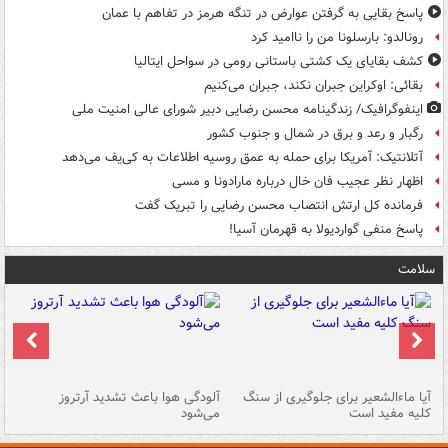
پاسخ بقایی به گرفتن عوارض در تنگه هرمز در تفاهم با عمان
رونالدو: بارسلونا من را ناامید کرد
کشف بقایای یک کشتی باستانی رومی در سواحل ایتالیا
بقائی: اوکراین جبران نکند، جبران می‌کنیم
اینفوگرافیک/ زندگینامه محسن رضایی دبیر شورای عالی امنیت‌ ملی
رگبار و رعد و برق در شمال و جنوب کشور
آتلانتیک: آمریکا برای حمله به عمق روسیه اطلاعات به کی‌یف می‌دهد
اظهار نظر عجیب فان خال درباره مارادونا و مسی
فرمانده کل ارتش انتصاب محسن رضایی را تبریک گفت
پاسخ منفی گواردیولا به قهرمان آسیا!
سلامت
آیا ماءالشعیر برای جلوگیری از سنگ
آلودگی هوا باعث تشدید آرتروز
حذ
کلیه مفید است
می‌شود
کل