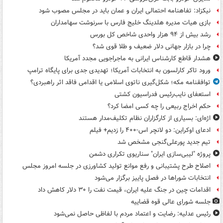
نیکزاد: تفاهنامه احتمالی ایران و عمان باید در مجلس مصوب شود
بازی هیات مدیره هلدینگ خلیج فارس با سرنوشت سهامداران
رشد بیش از ۹۴ هزار واحدی شاخص کل بورس
چرا در بازار جهانی دلار ضعیف و طلا قوی شد؟
هشدار قاطع کارشناس ایرانی به ماجراجویی مجدد آمریکا
ورود تاکر کارلسون به انتخابات آمریکا؛ تهدیدی جدی برای پایگاه ترامپ
توافقنامه مکه؛ شکل‌گیری ناتوی اسلامی یا اقدامی فاقد اثر راهبردی؟
استعفای نایب‌رئیس فدراسیون کشتی
حکم اخراج ربیعی را چه کسی امضا کرد؟
اژه‌ای: بسیاری از کارگزاران نظام تکلیف‌مدار هستند
ادعای اوکراین: دو لانچر اس-۴۰۰ را زدیم+ فیلم
تیم جدید پورعلی‌گنجی مشخص شد
پروژه "لیبی‌سازی ایران" سناریوی تکراری دشمن
اصلاح طرح پشتیبانی و رفع موانع تولید کشاورزی در جلسه امروز مجلس
انتخابات شوراها در فصل پاییز برگزار می‌شود
اقدامات چین در جنگ علیه ایران، قیمت نفت را ۳۰ دلار کاهش داد
جلسه شورای عالی قوه قضاییه
رئیس عدلیه: رضایت و اعتماد مردم با لفاظی حاصل نمی‌شود