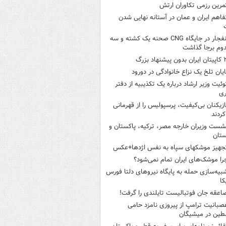
مرین رزمی تکاوران ارتش
فاهم ایران و عمان در آستانه نهایی شدن
انفجار در جایگاه CNG صحنه یک کشته و سه
وم برجا گذاشت
ن بدون پیشنهاد بزرگ
ایان تلخ یک نزاع خانوادگی در دورود
وئیت وزیر ارشاد درباره یک تکذیبیه از دفتر
ری
ازیکنان بی‌کیفیت، پرسپولیس را از قهرمانی
کردند
شست وزیران خارجه مصر، ترکیه، پاکستان و
ستان
جهیز موشکهای سپاه به نفس اژدها+عکس
را موشک‌های ایران تمام نمی‌شود؟
بیه‌سازی حمله به پایگاه نیروهای دلتا فورس
کا
اعقه جان فوتبالیست تایلندی را گرفت!
صبانیت ترامپ از پیروزی نامزد حامی
طین در میشیگان