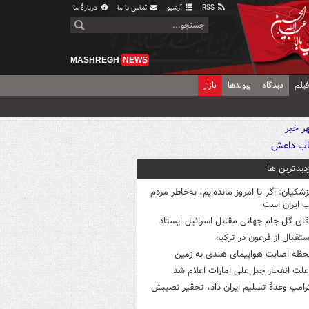
RSS
آرشیو
تماس با ما
دربارهٔ ما
MASHREGH
NEWS
یلم
دیدگاه
پیوندها
بازار
زدیدترین ها
زشکیان: اگر تا امروز مانده‌ایم، به‌خاطر مردم
 ایران است
قای گل جام جهانی مقابل اسرائیل ایستاد
ستقبال از فرعون در ترکیه
حظه اصابت هواپیمای هندی به زمین
لت انفجار جبل‌علی امارات اعلام شد
رامپ وعدۀ تسلیم ایران داد، تحقیر نصیبش