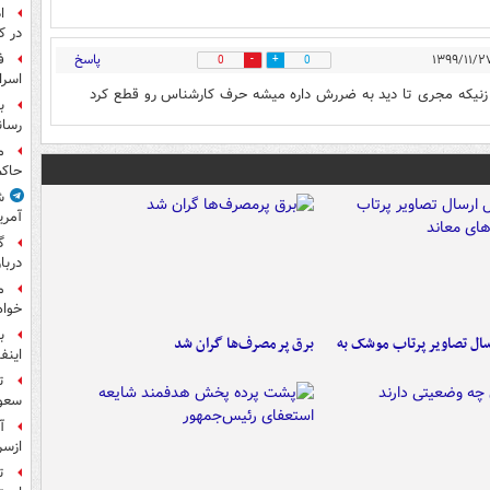
ا
در ک
ف
پاسخ
0
0
اسرا
، زنیکه مجری تا دید به ضررش داره میشه حرف کارشناس رو قطع کرد
ب
رسان
م
حاکم
ش
آمری
گ
دربار
م
خواه
ب
ال تصاویر پرتاب موشک به
برق پرمصرف‌ها گران شد
اینفا
ت
سعو
آ
ازسر
ت