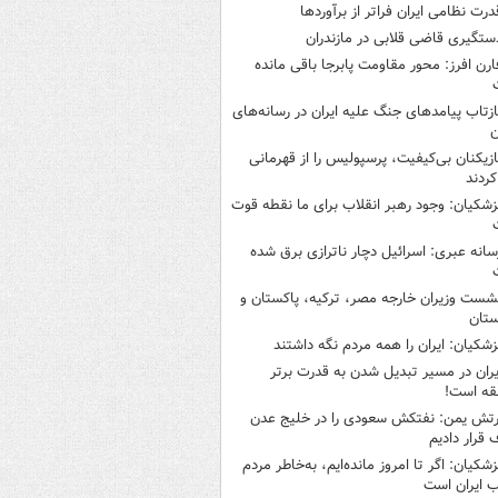
درت نظامی ایران فراتر از برآوردها
ستگیری قاضی قلابی در مازندران
ارن افرز: محور مقاومت پابرجا باقی مانده
ازتاب پیامدهای جنگ علیه ایران در رسانه‌های
ن
ازیکنان بی‌کیفیت، پرسپولیس را از قهرمانی
کردند
زشکیان: وجود رهبر انقلاب برای ما نقطه قوت
سانه عبری: اسرائیل دچار ناترازی برق شده
شست وزیران خارجه مصر، ترکیه، پاکستان و
ستان
زشکیان: ایران را همه مردم نگه داشتند
یران در مسیر تبدیل شدن به قدرت برتر
قه است!
رتش یمن: نفتکش سعودی را در خلیج عدن
قرار دادیم
زشکیان: اگر تا امروز مانده‌ایم، به‌خاطر مردم
 ایران است