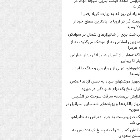
فزایش مجدد قیمت بنزین نتیجه ابهام در
رات
ه یاد آن روز که به زیارت کربلا رفتی!
یمت گاز در اروپا به بالاترین سطح خود از
سید
رداشت برنج از شالیزارهای شمال در سوادکوه
مهوری اسلامی نه از موشک می‌گذرد، نه از
 هرمز!
اگفته‌هایی از آمپول های لاغری؛ از عوارض
ار تا زیبایی
شورهای عربی از رویارویی و جنگ با ایران
رسند!
جهیز موشکهای سپاه به نفس اژدها+عکس
ایان تلخ یک نزاع خانوادگی در دورود
فزایش بی‌سابقه سرقت سوخت در انگلیس
رواز بالگردها و پهپادهای شناسایی اسرائیل بر
 سوریه
ک صهیونیست به جرم اعتراض به نتانیاهو
نی شد
اکنش کمال شرف به پاسخ کوبنده یمن به
ستان سعودی