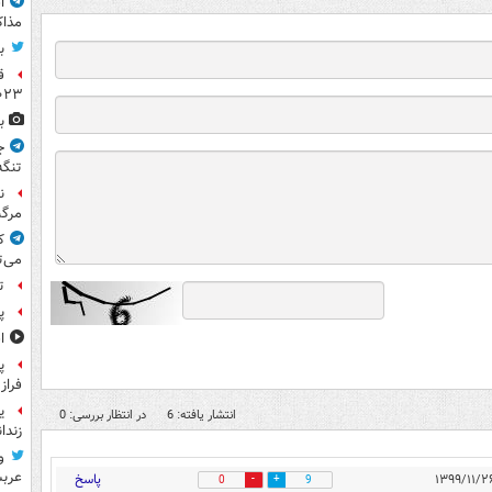
ا
مذاک
ب
ق
۲۰۲۳ ر
ب
ج
تنگه
ن
مرگب
ک
می‌ت
ت
پ
ا
پ
فراز
ی
انتشار یافته: 6
در انتظار بررسی: 0
زندا
و
عرب
پاسخ
0
9