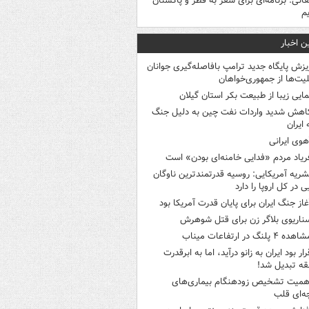
قائی: برنامه‌ای برای سفر به قطر و پاکستان
یم
ن اخبار
یزش پایگاه جدید ترامپ بافاصله‌گیری جوانان
لیت‌ها از جمهوری‌خواهان
مایی زیبا از طبیعت بکر استان گیلان
اهش شدید واردات نفت چین به دلیل جنگ
 ایران
هوی ایرانی
ریاد مردم «فدایی خامنه‌ای بودن» است
شریه آمریکایی: روسیه قدرتمندترین ناوگان
ی در کل اروپا را دارد
غاز جنگ ایران برای پایان قدرت آمریکا بود
ناریوی بلاگر زن برای قتل شوهرش
هده ۴ پلنگ در ارتفاعات میناب
رار بود ایران به زانو درآید، اما به ابرقدرت
ه تبدیل شد!
همیت تشخیص زودهنگام بیماری‌های
ه‌ای قلب