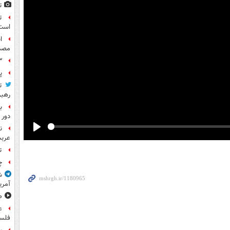
ت
ت
است
مصد
۳ کاپیتان ایرا
پ
ت
رهب
ب
دور 
ن
Play
عرب
ت
چ
ش
آمری
ص
ع
فلس