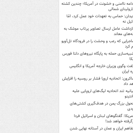
دامه ناامنی و خشونت در آمریکا؛ چندین کشته
ارولینای شمالی
یدان: حماس به تعهدات خود عمل کرد، امّا
ئیل نه
ازداشت عامل ارسال تصاویر پرتاب موشک به
ه‌های معاند
اجرایی که رعب و وحشت را در فرودگاه تل‌آویو
 کرد
بیه‌سازی حمله به پایگاه نیروهای دلتا فورس
کا
فت وگوی وزیران خارجه آمریکا و انگلیس
ه ایران
اکرون: اتحادیه اروپا فشار بر روسیه را افزایش
د داد
یانیه تند اتحادیه لیگ‌های اروپایی علیه
نتینو
حول بزرگ یمن در هدف‌گیری کشتی‌های
دی
مریکا: گفتگوهای لبنان و اسرائیل فردا
گرفته خواهد شد!
فاهم ایران و عمان در آستانه نهایی شدن