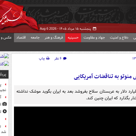
پنجشنبه ۱۵ مرداد ۱۴۰۵ -
Aug 6 2026
ی
دفاع و امنیت
جهاد و مقاومت
حسینیه
فرهنگ و هنر
جامعه
اقتصاد
عکس و ف
۶ نظر
چاپ
پربا
 منوتو به تناقضات آمریکایی
پ
نجیب
اس شبکه من‌وتو: این مسخره است که آمریکا ۹۰ میلیارد دلار به عربستان سلاح بفروشد بعد به ایران بگوید موشک نداشته
آ
ر بگذارد که ایران چنین کند.
ا
ل
ع
ت
شد