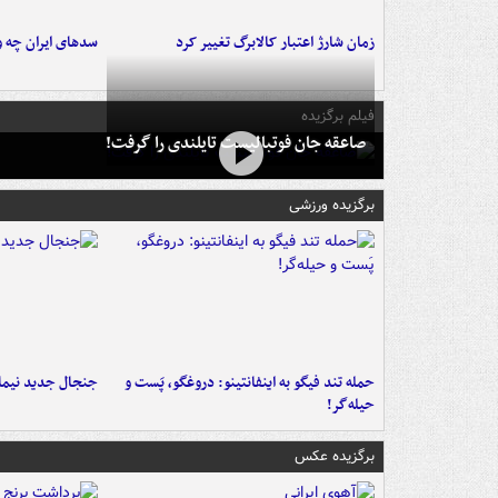
زمان شارژ اعتبار کالابرگ تغییر کرد
سدهای ایران چه و
فیلم برگزیده
صاعقه جان فوتبالیست تایلندی را گرفت!
برگزیده ورزشی
حمله تند فیگو به اینفانتینو: دروغگو، پَست‌ و
جنجال جدید نیمار
حیله‌گر!
برگزیده عکس