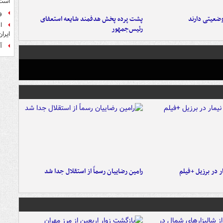
است
و
ضعیتی دارند
پشت پرده پخش هدفمند شایعه استعفای
ا
رئیس‌جمهور
ایرا
آ
 در برزیل +فیلم
رامین رضاییان رسماً از استقلال جدا شد