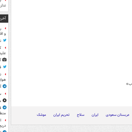
ب
ندار
آخری
ر
و اق
ن
ک
علیه
آ
ف
ن
هوای
اب»
آ
س
مشا
ق
منطق
عربستان سعودی
ایران
سلاح
تحریم ایران
موشک
ا
دریچ